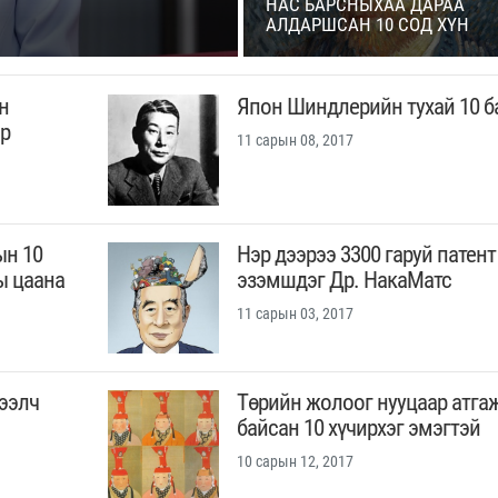
НАС БАРСНЫХАА ДАРАА
АЛДАРШСАН 10 СОД ХҮН
йн
Япон Шиндлерийн тухай 10 б
эр
11 сарын 08, 2017
ын 10
Нэр дээрээ 3300 гаруй патент
ы цаана
эзэмшдэг Др. НакаМатс
11 сарын 03, 2017
тээлч
Төрийн жолоог нууцаар атга
байсан 10 хүчирхэг эмэгтэй
10 сарын 12, 2017