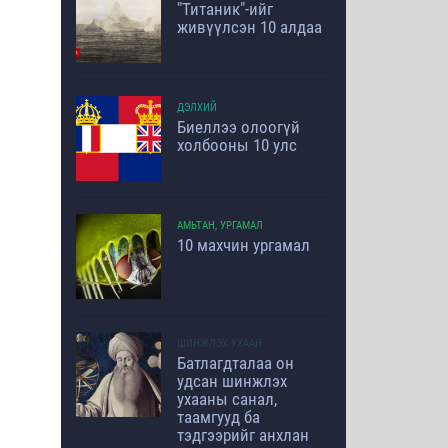
"Титаник"-ийг
живүүлсэн 10 алдаа
ДЭЛХИЙ
Биеллээ олоогүй
холбооны 10 улс
АМЬТАН, УРГАМАЛ
10 махчин ургамал
ШИНЖЛЭХ УХААН
Батлагдталаа он
удсан шинжлэх
ухааны санал,
таамгууд ба
тэдгээрийг анхлан