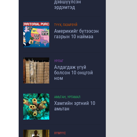
дэвшүүлсэн
эрдэмтэд
ТҮҮХ, ГАЗАРЗҮЙ
Америкийг бүтээсэн
газрын 10 наймаа
УРЛАГ
Алдагдаж үгүй
болсон 10 онцгой
ном
АМЬТАН, УРГАМАЛ
Хамгийн эртний 10
амьтан
ХҮМҮҮС