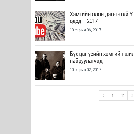
Хамгийн олон дагагчтай Y
одод – 2017
10 сарын 06, 2017
Бүх цаг үеийн хамгийн ши
найруулагчид
10 сарын 02, 2017
1
2
3