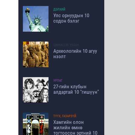
ДЭЛХИЙ
Улс орнуудын 10
содон бэлэг
ШИНЖЛЭХ УХААН
Археологийн 10 агуу
нээлт
УРЛАГ
27-гийн клубын
алдартай 10 "гишүүн"
ТҮҮХ, ГАЗАРЗҮЙ
Хамгийн олон
жилийн өмнө
тогтоосон эртний 10