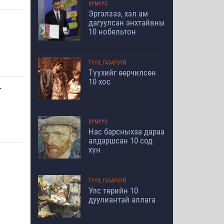
ХҮМҮҮС
Эргэлзээ, хэл ам
дагуулсан энхтайвны
10 нобельтон
ТҮҮХ, ГАЗАРЗҮЙ
Түүхийг өөрчилсөн
10 хос
т
ХҮМҮҮС
Нас барсныхаа дараа
алдаршсан 10 сод
хүн
ТҮҮХ, ГАЗАРЗҮЙ
Улс төрийн 10
дуулиантай аллага