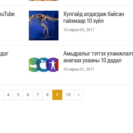
ouTube
Хулгайд алдагдаж байсан
гайхмаар 10 зүйл
10 сарын 03, 2017
лдэг
Амьдралыг тэтгэх уламжлал
анагаах ухааны 10 дадал
10 сарын 01, 2017
4
5
6
7
8
9
10