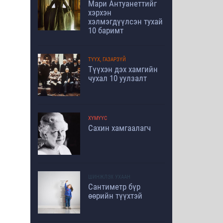
Мари Антуанеттийг
хэрхэн
хэлмэгдүүлсэн тухай
10 баримт
ТҮҮХ, ГАЗАРЗҮЙ
Түүхэн дэх хамгийн
чухал 10 уулзалт
ХҮМҮҮС
Сахин хамгаалагч
ШИНЖЛЭХ УХААН
Сантиметр бүр
өөрийн түүхтэй