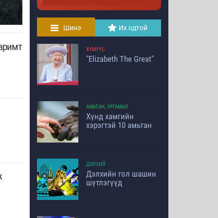
Шинэ
Их одтой
аримт
ХҮМҮҮС
"Elizabeth The Great"
АМЬТАН, УРГАМАЛ
Хүнд хамгийн
хэрэгтэй 10 амьтан
ДЭЛХИЙ
Дэлхийн гол шашин
ж
шүтлэгүүд