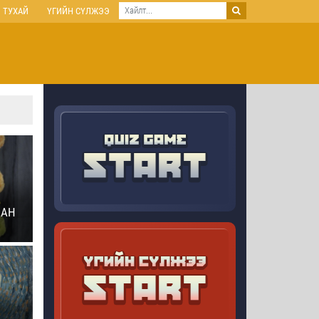
 ТУХАЙ
ҮГИЙН СҮЛЖЭЭ
САН