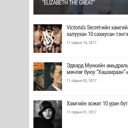
"ELIZABETH THE GREAT"
Victoria’s Secret-ийн хамги
халуухан 10 сахиусан тэнг
11 сарын 14, 2017
Эдвард Мүнкийн амьдрал
мөчлөг буюу “Хашхираан”-
11 сарын 03, 2017
Хамгийн зожиг 10 уран бү
11 сарын 01, 2017