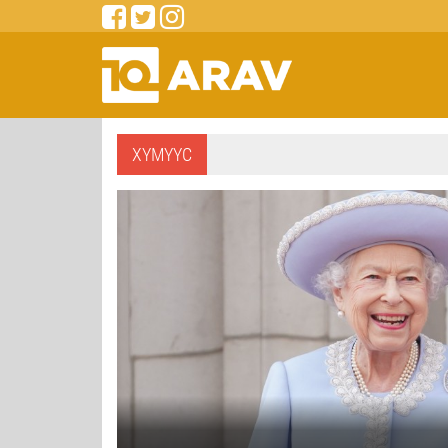
ХҮМҮҮС