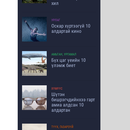
хил
УРЛАГ
Оскар хүртээгүй 10
алдартай кино
АМЬТАН, УРГАМАЛ
Бүх цаг үеийн 10
үлэмж биет
ХҮМҮҮС
Шүтэн
бишрэгчдийнхээ гарт
амиа алдсан 10
алдартан
ТҮҮХ, ГАЗАРЗҮЙ