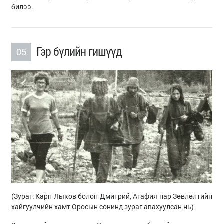
билээ.
Гэр бүлийн гишүүд
05
(Зураг:
Карп
Лыков
болон Дмитрий,
Агафия
нар Зөвлөлтийн
хайгуулчийн хамт Оросын сонинд зураг авахуулсан нь)