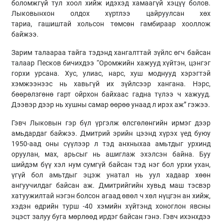
боломжгүй тул хоол хийж идэхэд хамаагүй хэцүү болов.
Лыковынхон олдох хүртлээ цайруулсан хөх
тариа,
гашиштай
хольсон төмсөн гамбираар хооллож
байжээ.
Зарим талаараа тайга тэдэнд хангалттай зүйлс өгч байсан
талаар
Песков
бичихдээ “Оромжийн хажууд хүйтэн, цэнгэг
горхи урсана. Хус, улиас, нарс, хуш моднууд хэрэгтэй
хэмжээнээс нь хавьгүй их зүйлсээр хангана. Нэрс,
бөөрөлзгөнө гарт ойрхон байхаас гадна түлээ ч хажууд.
Дээвэр дээр нь хушны самар өөрөө унаад л ирэх аж” гэжээ.
Гэвч
Лыковын
гэр бүл үргэлж өлсгөлөнгийн ирмэг дээр
амьдардаг байжээ. Дмитрий эрийн цээнд хүрэх үед буюу
1950-аад оны сүүлээр л тэд анхныхаа амьтдыг урхинд
оруулан, мах, арьсыг нь ашиглаж эхэлсэн байна. Буу
шийдэм бүү хэл нум сумгүй байсан тэд нэг бол урхи ухан,
үгүй бол амьтдыг эцэж унатал нь уул хадаар хөөн
ангуучилдаг байсан аж.
Дмитрийгийн
хувьд маш тэсвэр
хатуужилтай нэгэн болсон агаад өвөл ч хөл нүцгэн ан хийж,
хэдэн өдрийн турш -40 хэмийн хүйтэнд хоноглон явсны
эцэст залуу буга мөрлөөд ирдэг байсан гэнэ. Гэвч ихэнхдээ