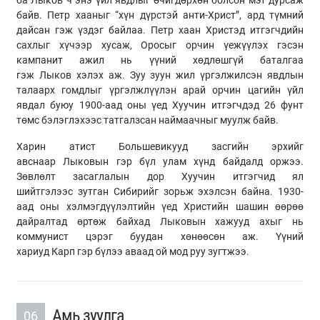
байв. Петр хааныг “хүн дүрстэй
анти
-
Христ
”, ард түмний
дайсан гэж үздэг байлаа. Петр хаан
Христэд
итгэгчдийн
сахлыг хүчээр хусаж, Оросыг орчин
үежүүлэх
гэсэн
кампанит ажил нь үүний
хөдлөшгүй
баталгаа
гэж
Лыков
хэлэх аж. Зуу зуун жил үргэлжилсэн явдлын
талаарх гомдлыг үргэлжлүүлэн арай орчин цагийн үйл
явдал буюу 1900-аад оны үед Хуучин итгэгчдэд 26 фунт
төмс бэлэглэхээс татгалзсан наймаачныг муулж байв.
Харин
атист
Большевикууд засгийн эрхийг
авснаар
Лыковын
гэр бүл улам хүнд байдалд оржээ.
Зөвлөлт засаглалын дор Хуучин итгэгчид ял
шийтгэлээс
зутган
Сибирийг зорьж эхэлсэн байна. 1930-
аад оны хэлмэгдүүлэлтийн үед
Христийн
шашин өөрөө
дайралтад өртөж байхад
Лыковын
хажууд ахыг нь
коммунист цэрэг буудан хөнөөсөн аж. Үүний
хариуд
Карп
гэр бүлээ аваад ой мод
руу
зугтжээ.
Амь зуулга
06