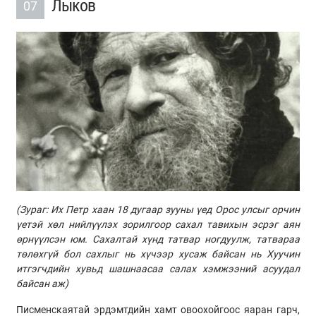
Лыков
07
(
Зураг: Их Петр хаан 18 дугаар зууны үед Орос улсыг орчин
үетэй хөл нийлүүлэх зорилгоор сахал тавихын эсрэг аян
өрнүүлсэн юм. Сахалтай хүнд татвар ногдуулж, татвараа
төлөхгүй бол сахлыг нь хүчээр хусаж байсан нь Хуучин
итгэгчдийн хувьд шашнаасаа салах хэмжээний асуудал
байсан аж
)
Писменскаятай эрдэмтдийн хамт овоохойгоос яаран гарч,