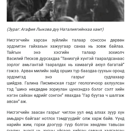
(
Зураг:
Агафия
Лыкова дүү Наталиягийнхаа хамт
)
Нисгэгчийн харсан зүйлийн талаар сонссон дөрвөн
эрдэмтэн гайхахын хажуугаар санаа нь зовж байлаа.
Тайгын энэ хэсгийн талаар зохиолч
Василий
Песков
дурсахдаа “Танихгүй хүнтэй тааралдсанаас
зэрлэг амьтантай тааралдах нь хамаагүй аюул багатай”
гэжээ. Арван милийн зайд орших түр бааздаа суухын оронд
эрдэмтэд энэ газрыг судлахаар
шийдэв.
Галина
Писменская гэдэг геологичоор ахлуулсан
тэд “шинэ нөхдөдөө зориулан цүнхэндээ бэлэг сэлт хийн
нэгэн сайхан өдрийг сонгон” явахдаа “Гар буугаа ч шалгаж
авсан” аж.
Нисгэгчийн заасан газрыг чиглэн уул өөд алхах зуур хүн
амьдарч байгааг нотлох тэмдгүүдийг олж харж байв. Үүнд
нарийн
жим
, горхи дээгүүр гүүр болгон хөндлөн тавьсан
гуалин, эцэст нь хусны үйсээр хийсэн саванд хадгалсан