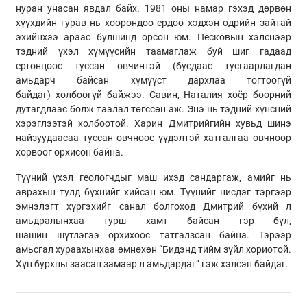
нуран унасан явдал байх. 1981 оны намар гэхэд дөрвөн
хүүхдийн гурав нь хоорондоо ердөө хэдхэн өдрийн зайтай
эхийнхээ араас булшинд орсон юм.
Песковын
хэлснээр
тэдний үхэл хүмүүсийн таамаглаж буй шиг гадаад
ертөнцөөс туссан өвчинтэй (бусдаас тусгаарлагдан
амьдарч байсан хүмүүст дархлаа тогтоогүй
байдаг) холбоогүй байжээ.
Савин
,
Наталия
хоёр бөөрний
дутагдлаас болж таалал төгссөн аж. Энэ нь тэдний хүнсний
хэрэглээтэй холбоотой. Харин
Дмитрийгийн
хувьд шинэ
найзуудаасаа туссан өвчнөөс үүдэлтэй хатгалгаа өвчнөөр
хорвоог орхисон байна.
Түүний үхэл
геологчдыг
маш ихэд сандаргаж, амийг нь
аврахын тулд бүхнийг хийсэн юм. Түүнийг нисдэг тэргээр
эмнэлэгт хүргэхийг санал болгоход Дмитрий бүхий л
амьдралынхаа турш хамт байсан гэр бүл,
шашин шүтлэгээ орхихоос татгалзсан байна. Тэрээр
амьсгал хураахынхаа өмнөхөн “Бидэнд тийм зүйл хориотой.
Хүн бурхны заасан замаар л амьдардаг” гэж хэлсэн байдаг.