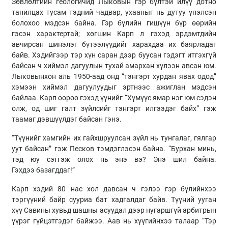
Зөвлөлтийн геологичид
Лыковын
гэр бүлтэй илүү дотно
танилцах тусам тэдний чадвар, ухааныг нь дутуу үнэлсэн
болохоо мэдсэн байна. Гэр бүлийн гишүүн бүр өөрийн
гэсэн
характертай
; хөгшин
Карп
л гэхэд эрдэмтдийн
авчирсан шинэлэг бүтээлүүдийг харахдаа их баярладаг
байв. Хэдийгээр тэр хүн саран дээр буусан гэдэгт итгэхгүй
байсан ч хиймэл дагуулын тухай амархан хүлээн авсан юм.
Лыковынхон аль 1950-аад онд “тэнгэрт хурдан явах одод”
хэмээн хиймэл дагуулуудыг эртнээс ажиглан мэдсэн
байлаа.
Карп
өөрөө гэхэд үүнийг “Хүмүүс ямар нэг юм сэдэн
олж, од шиг галт зүйлсийг тэнгэрт илгээдэг байх” гэж
таамаг дэвшүүлдэг байсан гэнэ.
“Түүнийг хамгийн их гайхшруулсан зүйл нь тунгалаг, гялгар
уут байсан” гэж
Песков
тэмдэглэсэн байна. “Бурхан минь,
тэд юу сэтгэж олох нь энэ вэ? Энэ шил байна.
Гэхдээ
базагддаг
!”
Карп
хэдий 80 нас хол давсан ч гэлээ гэр бүлийнхээ
тэргүүний байр сууриа бат хадгалдаг байв. Түүний ууган
хүү
Савины
хувьд шашны асуудал дээр нугаршгүй арбитрын
үүрэг гүйцэтгэдэг байжээ. Аав нь хүүгийнхээ талаар “Тэр