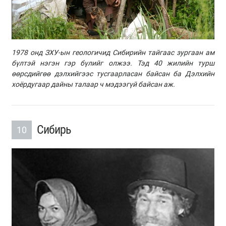
1978 онд ЗХУ-
ын
геологичид Сибирийн тайгаас зургаан ам
бүлтэй нэгэн гэр бүлийг олжээ. Тэд 40 жилийн турш
өөрсдийгөө дэлхийгээс тусгаарласан байсан ба Дэлхийн
хоёрдугаар дайны талаар ч мэдээгүй байсан аж.
Сибирь
10