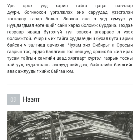
Урь орох үед харин тайга цэцэг навчаар
дүүрч, богинохон үргэлжлэх энэ саруудад үзэсгэлэн
төгөлдөр газар болно. Зөвхөн энэ л үед хүмүүс уг
нууцлагдмал ертөнцийг сайн харах боломж бүрдэнэ. Гэхдээ
газраар яваад бүтэхгүй тул зөвхөн агаараас л үзэх
боломжтой. Учир нь их тайга судлаачдын бүхэл бүтэн арми
байсан ч залгиад авчихна. Чухам энэ Сибирьт л Оросын
газрын тос, эрдэс баялгийн гол нөөцүүд орших ба жил ирэх
тусам тайгын хамгийн цаад хязгаарт хүртэл газрын тосны
хайгуул, судалгааны ажлууд хийгдэж, байгалийн баялгийг
авах ажлуудыг хийж байгаа юм.
Нээлт
09