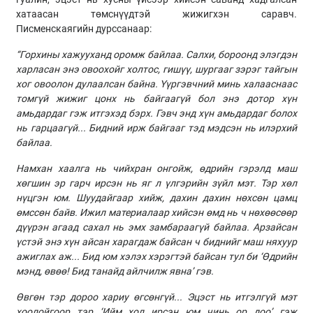
хатаасан төмснүүдтэй жижигхэн саравч.
Писменскаягийн дурссанаар:
“Горхины хажууханд оромж байлаа. Салхи, бороонд элэгдэн
харласан энэ овоохойг холтос, гишүү, шургааг зэрэг тайгын
хог овоолон дулаалсан байна. Үүргэвчний минь халааснаас
томгүй жижиг цонх нь байгаагүй бол энэ дотор хүн
амьдардаг гэж итгэхэд бэрх. Гэвч энд хүн амьдардаг болох
нь гарцаагүй... Бидний ирж байгааг тэд мэдсэн нь илэрхий
байлаа.
Намхан хаалга нь
чийхран
онгойж, өдрийн гэрэлд маш
хөгшин эр гарч ирсэн нь яг л үлгэрийн зүйл мэт. Тэр хөл
нүцгэн юм. Шуудайгаар хийж, дахин дахин нөхсөн цамц
өмссөн байв. Ижил материалаар хийсэн өмд нь ч нөхөөсөөр
дүүрэн агаад сахал нь эмх замбараагүй байлаа. Арзайсан
үстэй энэ хүн айсан харагдаж байсан ч биднийг маш няхуур
ажиглах аж... Бид юм хэлэх хэрэгтэй байсан тул би
‘
Өдрийн
мэнд, өвөө
!
Бид танайд айлчилж явна
’
гэв.
Өвгөн тэр дороо хариу өгсөнгүй... Эцэст нь итгэлгүй мэт
хоолойгоор тэр
‘
Ийм хол ирсэн юм чинь ор доо
’
гэж