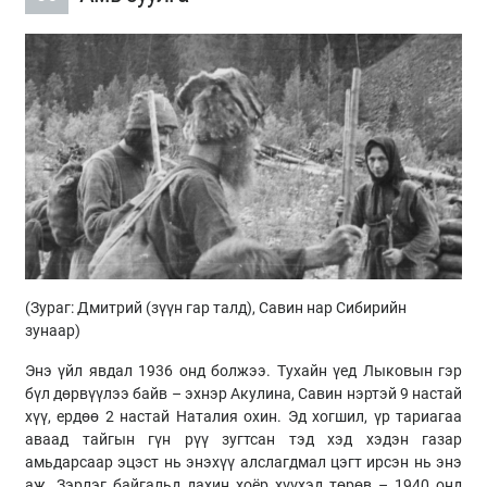
(Зураг: Дмитрий (зүүн гар талд),
Савин
нар Сибирийн
зунаар)
Энэ үйл явдал 1936 онд болжээ. Тухайн үед
Лыковын
гэр
бүл дөрвүүлээ байв – эхнэр
Акулина
,
Савин
нэртэй 9 настай
хүү, ердөө 2 настай
Наталия
охин. Эд хогшил, үр тариагаа
аваад тайгын гүн
рүү
зугтсан тэд хэд хэдэн газар
амьдарсаар эцэст нь энэхүү
алслагдмал
цэгт ирсэн нь энэ
аж. Зэрлэг байгальд дахин хоёр хүүхэд төрөв – 1940 онд