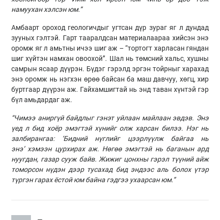
намуухан хэлсэн юм.”
Амбаарт ороход геологичдыг угтсан дүр зураг яг л дундад
зууных гэлтэй. Гарт тааралдсан материалаараа хийсэн энэ
оромж яг л амьтны ичээ шиг аж – “тортогт харласан гяндан
шиг хүйтэн намхан овоохой”. Шал нь төмсний хальс, хушны
самрын ясаар дүүрэн. Бүдэг гэрэлд эргэн тойрныг харахад
энэ оромж нь нэгхэн өрөө байсан ба маш давчуу, хөгц, хир
буртгаар дүүрэн аж. Гайхамшигтай нь энд таван хүнтэй гэр
бүл амьдардаг аж.
“Чимээ аниргүй байдлыг гэнэт уйлаан майлаан эвдэв. Энэ
үед л бид хоёр эмэгтэй хүнийг олж харсан билээ. Нэг нь
залбирангаа: ‘Бидний нүглийг цээрлүүлж байгаа нь
энэ’ хэмээн цурхирах аж. Нөгөө эмэгтэй нь баганын ард
нуугдан, газар сууж байв. Жижиг цонхны гэрэл түүний айж
томорсон нүдэн дээр тусахад бид эндээс аль болох үтэр
түргэн гарах ёстой юм байна гэдгээ ухаарсан юм.”