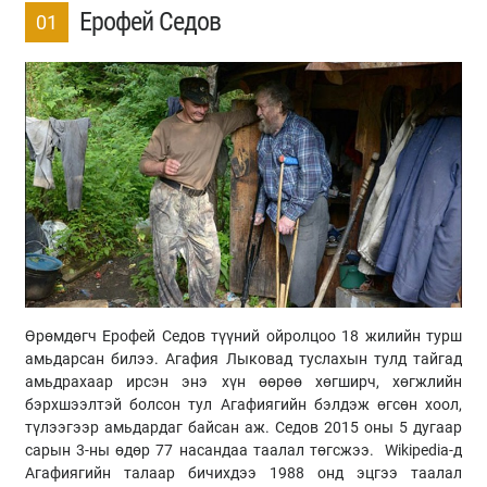
Ерофей Седов
01
Өрөмдөгч Ерофей Седов түүний ойролцоо 18 жилийн турш
амьдарсан билээ. Агафия Лыковад туслахын тулд тайгад
амьдрахаар ирсэн энэ хүн өөрөө хөгширч, хөгжлийн
бэрхшээлтэй болсон тул Агафиягийн бэлдэж өгсөн хоол,
түлээгээр амьдардаг байсан аж. Седов 2015 оны 5 дугаар
сарын 3-ны өдөр 77 насандаа таалал төгсжээ. Wikipedia-д
Агафиягийн талаар бичихдээ 1988 онд эцгээ таалал