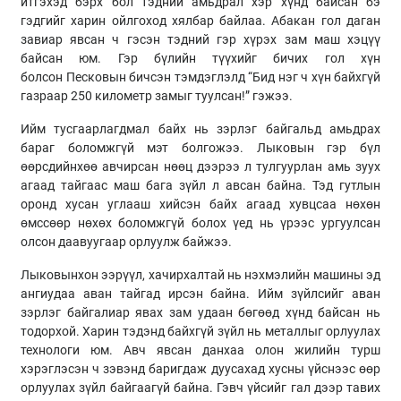
итгэхэд бэрх бол тэдний амьдрал
хэр
хүнд байсан бэ
гэдгийг харин ойлгоход хялбар байлаа.
Абакан
гол даган
завиар явсан ч гэсэн тэдний гэр хүрэх зам маш хэцүү
байсан юм. Гэр бүлийн түүхийг бичих гол хүн
болсон
Песковын
бичсэн тэмдэглэлд “Бид нэг ч хүн байхгүй
газраар 250 километр замыг туулсан!” гэжээ.
Ийм тусгаарлагдмал байх нь зэрлэг байгальд амьдрах
бараг боломжгүй мэт болгожээ.
Лыковын
гэр бүл
өөрсдийнхөө авчирсан нөөц дээрээ л тулгуурлан амь зуух
агаад тайгаас маш бага зүйл л авсан байна. Тэд гутлын
оронд хусан
углааш
хийсэн байх агаад хувцсаа нөхөн
өмссөөр нөхөх боломжгүй болох үед нь үрээс ургуулсан
олсон даавуугаар орлуулж байжээ.
Лыковынхон ээрүүл, хачирхалтай нь нэхмэлийн машины эд
ангиудаа аван тайгад ирсэн байна. Ийм зүйлсийг аван
зэрлэг байгалиар явах зам удаан бөгөөд хүнд байсан нь
тодорхой. Харин тэдэнд байхгүй зүйл нь металлыг орлуулах
технологи юм. Авч явсан данхаа олон жилийн турш
хэрэглэсэн ч
зэвэнд
баригдаж дуусахад хусны үйснээс өөр
орлуулах зүйл байгаагүй байна. Гэвч үйсийг гал дээр тавих