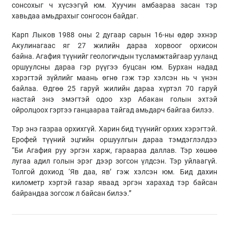
сонсохыг ч хүсээгүй юм. Хуучин амбаараа засан тэр
хавьдаа амьдрахыг сонгосон байдаг.
Карп
Лыков
1988 оны 2 дугаар сарын 16-
ны
өдөр эхнэр
Акулинагаас яг 27 жилийн дараа хорвоог орхисон
байна.
Агафия
түүнийг
геологичдын
тусламжтайгаар ууланд
оршуулсны дараа гэр
рүүгээ
буцсан юм. Бурхан надад
хэрэгтэй зүйлийг маань өгнө гэж тэр хэлсэн нь ч үнэн
байлаа. Өдгөө 25 гаруй жилийн дараа хүртэл 70 гаруй
настай энэ эмэгтэй одоо
хэр
Абакан
голын эхтэй
ойролцоох гэртээ ганцаараа тайгад амьдарч байгаа билээ.
Тэр энэ газраа орхихгүй. Харин бид түүнийг орхих хэрэгтэй.
Ерофей түүний эцгийн оршуулгын дараа тэмдэглэлдээ
“Би
Агафия
руу
эргэн харж, гараараа даллав. Тэр хөшөө
лугаа адил голын эрэг дээр зогсон үлдсэн. Тэр уйлаагүй.
Толгой дохиод ‘Яв даа, яв’ гэж хэлсэн юм. Бид дахин
километр хэртэй газар яваад эргэн харахад тэр байсан
байрандаа зогсож л байсан билээ.”