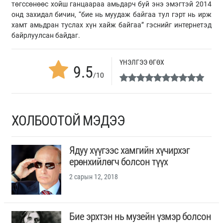
төгссөнөөс хойш ганцаараа амьдарч буй энэ эмэгтэй 2014
онд захидал бичин, “бие нь муудаж байгаа тул гэрт нь ирж
хамт амьдран туслах хүн хайж байгаа” гэснийг интернетэд
байрлуулсан байдаг.
ҮНЭЛГЭЭ ӨГӨХ
9.5
/10
ХОЛБООТОЙ МЭДЭЭ
Ядуу хүүгээс хамгийн хүчирхэг
ерөнхийлөгч болсон түүх
2 сарын 12, 2018
Бие эрхтэн нь музейн үзмэр болсон