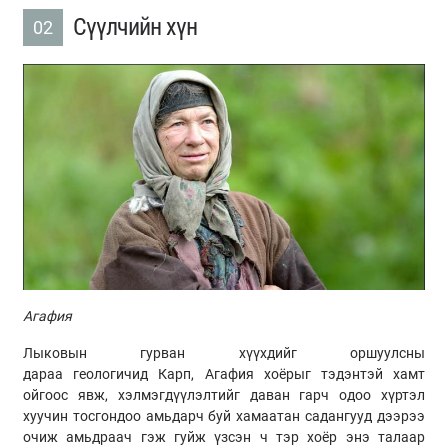
Сүүлчийн хүн
02
Агафия
Лыковын
гурван хүүхдийг оршуулсны
дараа
геологичид
Карп
,
Агафия
хоёрыг тэдэнтэй хамт
ойгоос явж, хэлмэгдүүлэлтийг даван гарч одоо хүртэл
хуучин тосгондоо амьдарч буй хамаатан садангууд дээрээ
очиж амьдраач гэж гуйж үзсэн ч тэр хоёр энэ талаар