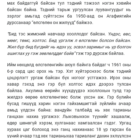
мах байдаггүй байсан тул тэдний тэжээл нэгэн хэвийн
байсан байна. Тэдний тарьж ургуулсан луувангуудыг нь
зэрлэг амьтад сүйтгэсэн ба 1950-аад он Агафиягийн
дурссанаар “өлсгөлөн он жилүүд” байжээ.
“
Бид тэс жимсний навчаар хооллодог байсан.
Үндэс, өвс,
мөөг, төмс, холтос. Бид үргэлж л өлсгөлөн болсон байсан.
Жил бүр бид бүгдийг нь идэх үү, эсвэл заримыг нь үр болгон
ашиглах уу гэж зөвлөлддөг байв”
гэж тэр дурсаж байлаа.
Ийм нөхцөлд өлсгөлөнгийн аюул байнга байдаг ч 1961 оны
6-р сард цас орох нь тэр. Хэт хүйтэрснээс болж тэдний
цэцэрлэгт ургаж байсан бүх ногоог устгажээ. Ирэх оны
хавар гэхэд энэ гэр бүл холтос идэх дээрээ тулсан
байлаа.
Акулина
өөрийн хүүхдүүдээ хооллохын тулд тэр
жилдээ өөрөө өлсгөлөнгөөс болж үхсэн аж. Гэр бүлийн
бусад гишүүд харин нэгэн гайхамшигтай зүйлийн ачаар
амьд үлдсэн байна: вандуйн талбайд нь хөх тарианы
ганцхан нахиа ургажээ: Лыковынхон түүнийг хашаалж,
өдөр шөнөгүй хэрэм, хулганаас хамгаалсан гэдэг. Ургац
хураах цаг болоход энэ ганц нахианаас 18 үр гарсан ба
үүний ачаар тэд хөх тарианыхаа тариаланг дахин эхлүүлсэн