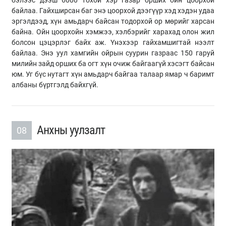
бэлээс дээш 6000 тохой
хэр
газар орших ойн цоорхой
байлаа. Гайхширсан баг энэ цоорхой дээгүүр хэд хэдэн удаа
эргэлдээд, хүн амьдарч байсан тодорхой ор мөрийг харсан
байна. Ойн цоорхойн хэмжээ, хэлбэрийг харахад олон жил
болсон цэцэрлэг байх аж. Үнэхээр гайхамшигтай нээлт
байлаа. Энэ уул хамгийн ойрын суурин газраас 150 гаруй
милийн зайд орших ба огт хүн очиж байгаагүй хэсэгт байсан
юм. Уг бүс нутагт хүн амьдарч байгаа талаар ямар ч баримт
албаны бүртгэлд байхгүй.
Анхны уулзалт
08