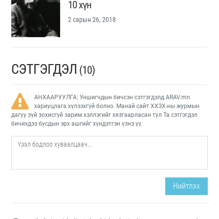
10 хүн
2 сарын 26, 2018
СЭТГЭГДЭЛ
(10)
АНХААРУУЛГА: Уншигчдын бичсэн сэтгэгдэлд ARAV.mn
хариуцлага хүлээхгүй болно. Манай сайт ХХЗХ-ны журмын
дагуу зүй зохисгүй зарим хэллэгийг хязгаарласан тул Та сэтгэгдэл
бичихдээ бусдын эрх ашгийг хүндэтгэн үзнэ үү.
Нийтлэх