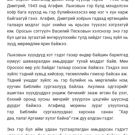
Дмитрий, 1943 онд
Агафия
.
Лыковын
гэр бүлд мэндэлсэн
хоёр бага хүүхэд нь гэр бүлийнхнээсээ өөр нэг ч хүн харж
байгаагүй гэнэ.
Агафия
, Дмитрий хоёрын гадаад ертөнцийн
талаарх мэдлэг эцэг эхийнх нь ярьсан түүхээс хэтрэхгүй
юм. Оросын сэтгүүлч Василий
Песковын
хэлснээр энэ гэр
бүл цагаа зугаатай өнгөрүүлэхийн тулд хийдэг ганц зүйл нь
зүүд, мөрөөдлөө ярих байжээ.
Лыковын
хүүхдүүд хот гэдэг газар өндөр байшин барилгад
хүмүүс шавааралдан амьдардаг тухай мэддэг байв. Мөн
Оросоос өөр улс байдаг талаар сонсож байжээ. Гэхдээ энэ
зүйлс тэдний хувьд хийсвэр, төсөөллийн гэмээр байсан аж.
Тэдний уншдаг зүйлс нь гэр бүлийнх нь мөргөлийн ном,
хуучин
Библийн
сургаалууд байлаа.
Акулина
эдгээрийг
ашиглан хүүхдүүддээ уншиж бичихийг зааж өгсөн ба үзэг,
бэхний оронд хусны мөчрийг үзүүрлэн цэцгийн шүүсэнд
дүрдэг байжээ. Агафияд морины зураг үзүүлэхэд
тэр
Библийн
сургаалуудаас харснаа санан “Хар
даа,
папа
! Аргамаг хүлэг байна” гэж дуу алдсан гэдэг.
Энэ гэр бүл ийм удаан тусгаарлагдан амьдарсан гэдэгт