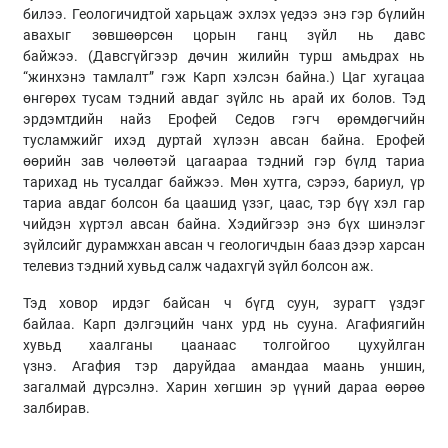
билээ. Геологичидтой харьцаж эхлэх үедээ энэ гэр бүлийн
авахыг зөвшөөрсөн цорын ганц зүйл нь давс
байжээ. (Давсгүйгээр дөчин жилийн турш амьдрах нь
“жинхэнэ тамлалт” гэж
Карп
хэлсэн байна.) Цаг хугацаа
өнгөрөх тусам тэдний авдаг зүйлс нь арай их болов. Тэд
эрдэмтдийн найз Ерофей
Седов
гэгч өрөмдөгчийн
тусламжийг ихэд дуртай хүлээн авсан байна. Ерофей
өөрийн зав чөлөөтэй цагаараа тэдний гэр бүлд тариа
тарихад нь тусалдаг байжээ. Мөн хутга, сэрээ, бариул, үр
тариа авдаг болсон ба цаашид үзэг, цаас, тэр бүү хэл гар
чийдэн хүртэл авсан байна. Хэдийгээр энэ бүх шинэлэг
зүйлсийг дурамжхан авсан ч геологичдын бааз дээр харсан
телевиз тэдний хувьд салж чадахгүй зүйл болсон аж.
Тэд ховор ирдэг байсан ч бүгд суун, зурагт үздэг
байлаа.
Карп
дэлгэцийн чанх урд нь сууна. Агафиягийн
хувьд хаалганы цаанаас толгойгоо цухуйлган
үзнэ.
Агафия
тэр даруйдаа амандаа маань уншин,
загалмай дүрсэлнэ. Харин хөгшин эр үүний дараа өөрөө
залбирав.