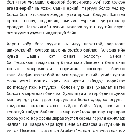
бол итгэл үнэмшил өндөртэй боловч яхир хүн” гэж хэлсэн
агаад өөрийг нь үхэж,
Савин
өрхийн тэргүүн болох үед юу
болох бол гэж санаа зовдог тухай ярьсан байдаг. Эхийгээ
орлон тогооч, оёдолчин, эмчийн үүргийг гүйцэтгэхээр
оролдох Наталиягийн хувьд мэдээж ууган хүүгийн эсрэг
эсэргүүцэл үзүүлэх чадваргүй байв.
Харин хоёр бага хүүхэд нь илүү нээлттэй, өөрчлөлт
шинэчлэлийг хүлээж авах нь хялбар байлаа. “Агафиягийн
хувьд шашны хэт
фанат
болоогүй байсан”
ба
Песковын
тэмдэглэлд бичсэнээр
Лыковын
бага охин
хошин мэдрэмжтэй, өөрийгөө шоглодог байсан
гэнэ.
Агафия
дуулж байгаа мэт ярьдаг, энгийн үгийг хүртэл
олон үетэй болгон ярих ба ирсэн гийчдэд өөрийгөө
донгиодуу гэж итгүүлсэн боловч үнэндээ ухаалаг нэгэн
болох нь харагддаг байжээ. Хуанлигүй энэ гэр бүлийн хувьд
маш хүнд, чухал үүрэг хариуцлага болох өдөр, хоногуудыг
тэмдэглэн хөтлөх ажлыг хийдэг байв. Хүнд ажлыг ч
төвөггүй хийдэг байлаа. Намар оройтсон цагаар гараараа
зоорь ухаж, нар орсны дараа хүртэл сарны гэрэлд ажиллаж
чаддаг. Ганцаараа харанхуй шөнө байхаасаа айхгүй байна
уу гэх
Песковын
асуултад
Агафия
“Надад гэм учруулах юм