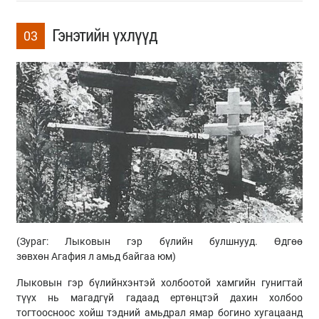
Гэнэтийн үхлүүд
03
(Зураг:
Лыковын
гэр бүлийн булшнууд. Өдгөө
зөвхөн
Агафия
л амьд байгаа юм)
Лыковын
гэр бүлийнхэнтэй холбоотой хамгийн гунигтай
түүх нь магадгүй гадаад ертөнцтэй дахин холбоо
тогтоосноос хойш тэдний амьдрал ямар богино хугацаанд