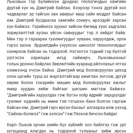
Лыковын
гэр бүлийнхэн дундаас геологичдын хамгийн
дуртай хүн нь Дмитрий байлаа. Хээрээр тэнэх дуртай энэ
чадварлаг эр тайгын зан авирыг маш сайн мэддэг байсан
юм. Дмитрий бусдаасаа хамгийн сониуч, ирээдүйг харсан
хүн байжээ. Гэрийнхээ зуухыг хийсэн бөгөөд хүнс хадгалах
зориулалттай хусны үйсэн савнуудыг тэр л хийдэг байв.
Мөн тэр л гараараа гуалингуудыг хуваан, харуулдаж, орон
гэрээ засна. Эрдэмтдийн үзүүлсэн шинэлэг технологиудыг
сонирхож байсан нь тодорхой. Нэгэнтээ тэдний гэр бүлтэй
үүсгэсэн харилцаа ихэд сайжирч, Лыковынхныг
голын
доохно
байрлах Зөвлөлтийн хуаранд айлчлахыг ятгах
хэмжээнд очсон байна. Дмитрий мод боловсруулах цехэд
олон цагийн турш аз
жаргалтайгаар
ажиглан зогсож, дугуй
хөрөө болон токарийн машин мод боловсруулах ажлыг
ямар хурдан хийж байгааг шагшин магтаж байжээ.
“
Дмитрийгийн
харуулдах гэж бүтэн хоёр өдрийг зарцуулдаг
гуалинг нүднийх нь өмнө
тэв
тэгшхэн банз болгон гаргаж
байсан юм. Дмитрий гарч ирсэн банзыг алгаараа илж үзээд
“Сайхан болжээ” гэж хэлсэн” гэж
Песков
бичсэн байдаг.
Карп
Лыков
орчин үеийн бүх зүйлийг хол байлгах гэж урт
хугацаанд ялагдах нь тодорхой тулааныг хийж ирсэн