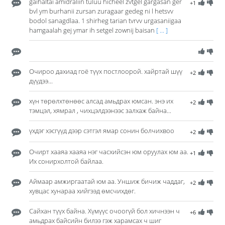
gaihaltai amidraliin tuluu hicheel zvtgel gargasan ger
+1
bvl ym burhanii zursan zuragaar gedeg ni l hetsvv
bodol sanagdlaa. 1 shirheg tarian tvrvv urgasaniigaa
hamgaalah gej ymar ih setgel zownij baisan
[ ... ]
Очироо дахиад гоё түүх постлоорой. хайртай шүү
+2
дүүдээ...
хүн төрөлхтөнөөс алсад амьдрах юмсан. энэ их
+2
тэмцэл, хямрал , чихцэлдээнээс залхаж байна...
үхдэг хэсгүүд дээр сэтгэл ямар сонин болчихвоо
+2
Очирт хааяа хааяа нэг часхийсэн юм оруулах юм аа.
+1
Их сонирхолтой байлаа.
Аймаар амжиргаатай юм аа. Уншиж бичиж чаддаг,
+2
хувцас хунараа хийгээд өмсчихдөг.
Сайхан түүх байна. Хүмүүс очоогүй бол хичнээн ч
+6
амьдрах байсийн билээ гэж харамсах ч шиг