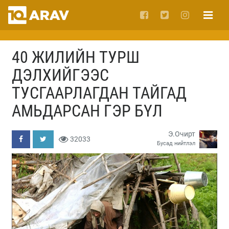
40 ЖИЛИЙН ТУРШ
ДЭЛХИЙГЭЭС
ТУСГААРЛАГДАН ТАЙГАД
АМЬДАРСАН ГЭР БҮЛ
Э.Очирт
32033
Бусад нийтлэл