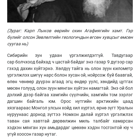
(
Зураг:
Карп
Лыков
өөрийн охин Агафиягийн хамт. Гэр
бүлийг олсон Зөвлөлтийн геологичдын өгсөн хувцсыг өмсөн
суугаа нь
)
Сибирийн зун удаан үргэлжилдэггүй. Тавдугаар
сар болчхоод байхад ч цастай байдаг энэ газар 9 дүгээр сар
гэхэд дахин хүйтэрнэ. Хөлдүү тайга нь олон зуун километр
үргэлжлэх шигүү нарс болон хусан ой, нойрсож буй баавгай,
өлөн
чөнөөр
дүүрэн агаад эгц өндөр уулс, хөндийд цутгах
мөсөн голууд, олон зуун мянган хүйтэн намагтай. Энэ ой бол
дэлхий дээр байгаа хамгийн сүүлчийн, хамгийн том зэрлэг
дагшин байгаль юм. Орос нутгийн
арктикийн
цаад
хязгаараас Монгол улсын хойд хил хүртэл, өрнө зүгт Уралын
нуруунаас дорнод зүгтээ Номхон далай хүртэл үргэлжлэх
таван сая хавтгай дөрвөлжин миль талбайг хамарсан
хэдхэн мянган хүн амьдардаг цөөхөн хэдэн тосгонтой юу ч
үгүй хоосон газар нутаг.