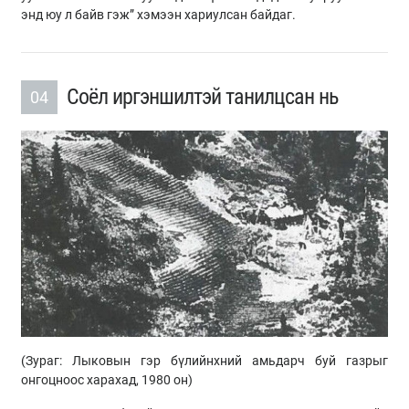
энд юу л байв гэж” хэмээн хариулсан байдаг.
Соёл иргэншилтэй танилцсан нь
04
(Зураг:
Лыковын
гэр бүлийнхний амьдарч буй газрыг
онгоцноос харахад, 1980 он)