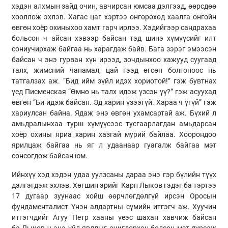
хэдэн алхмын зайд очин, авчирсан юмсаа дэлгээд, өөрсдөө
хооллож эхлэв. Хагас цаг
хэртээ
өнгөрөхөд хаалга онгойн
өвгөн хоёр охиныхоо хамт гарч ирлээ. Хэдийгээр сандрахаа
больсон ч айсан хэвээр байсан тэд шинэ хүмүүсийг илт
сониучирхаж байгаа нь харагдаж байв. Бага зэрэг эмээсэн
байсан ч энэ гурван хүн ирээд, зочдынхоо хажууд суугаад
талх, жимсний чанамал, цай гээд өгсөн болгоноос нь
татгалзах аж. “Бид ийм зүйл идэх хориотой!” гэж бувтнах
үед Писменская “Өмнө нь талх идэж үзсэн үү?” гэж асуухад
өвгөн “Би идэж байсан. Эд харин үзээгүй. Хараа ч үгүй” гэж
хариулсан байна. Ядаж энэ өвгөн ухамсартай аж. Бүхий л
амьдралынхаа турш хүмүүсээс тусгаарлагдан амьдарсан
хоёр охины яриа харин хазгай мурий байлаа. Хоорондоо
ярилцаж байгаа нь яг л удаанаар гуагалж байгаа мэт
сонсогдож байсан юм.
Ийнхүү хэд хэдэн удаа уулзсаны дараа энэ гэр бүлийн түүх
дэлгэгдэж эхлэв. Хөгшин эрийг
Карп
Лыков
гэдэг ба тэртээ
17 дугаар зуунаас хойш өөрчлөгдөлгүй ирсэн Оросын
фундаменталист Үнэн алдартны сүмийн итгэгч аж. Хуучин
итгэгчдийг Агуу Петр хааны үеэс шахан хавчиж байсан
ба
Лыков
ч энэ үйл явдлыг өчигдөрхөн болсон мэт дурсаж