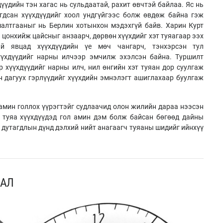
үүдийн тэн хагас нь сульдаатай, рахит өвчтэй байлаа. Яс нь
гдсан хүүхдүүдийг хоол ундгүйгээс болж өвдөж байна гэж
алтгааныг нь Берлин хотынхон мэдэхгүй байв. Харин Курт
цонхийж цайсныг анзаарч, дөрвөн хүүхдийг хэт туяагаар ээх
ий явцад хүүхдүүдийн үе мөч чангарч, тэнхэрсэн тул
үхдүүдийг нарны илчээр эмчилж эхэлсэн байна. Туршилт
 хүүхдүүдийг нарны илч, нил өнгийн хэт туяан дор суулгаж
н дагуух гэрлүүдийг хүүхдийн эмнэлэгт ашиглахаар буулгаж
тамин голлох үүрэгтэйг судлаачид олон жилийн дараа нээсэн
 туяа хүүхдүүдэд гол амин дэм болж байсан бөгөөд дайны
 дутагдлын дүнд дэлхий нийт анагаагч туяаны шидийг ийнхүү
ЛАЛ