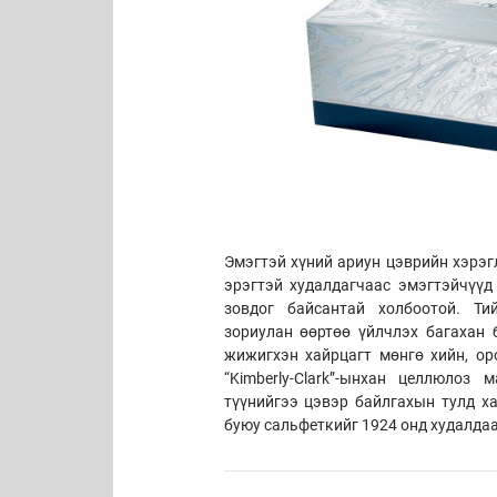
Эмэгтэй хүний ариун цэврийн хэрэг
эрэгтэй худалдагчаас эмэгтэйчүүд
зовдог байсантай холбоотой. Тий
зориулан өөртөө үйлчлэх багахан 
жижигхэн хайрцагт мөнгө хийн, ор
“Kimberly-Clark”-ынхан целлюлоз
түүнийгээ цэвэр байлгахын тулд х
буюу сальфеткийг 1924 онд худалдаа