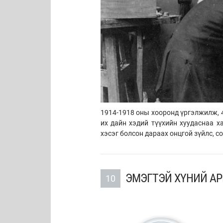
1914-1918 оны хооронд үргэлжилж, 4
их дайн хэдий түүхийн хуудаснаа 
хэсэг болсон дараах онцгой зүйлс, с
ЭМЭГТЭЙ ХҮНИЙ АР
10