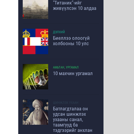
"Титаник"-ийг
живүүлсэн 10 алдаа
ДЭЛХИЙ
Биеллээ олоогүй
холбооны 10 улс
АМЬТАН, УРГАМАЛ
10 махчин ургамал
ШИНЖЛЭХ УХААН
Батлагдталаа он
удсан шинжлэх
ухааны санал,
таамгууд ба
тэдгээрийг анхлан