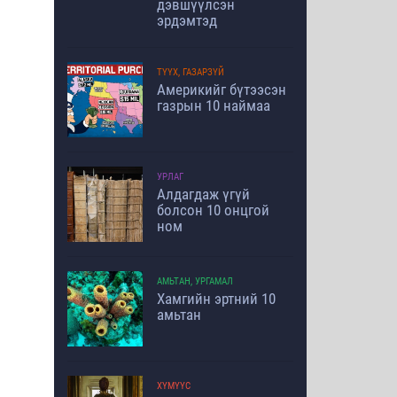
дэвшүүлсэн
эрдэмтэд
ТҮҮХ, ГАЗАРЗҮЙ
Америкийг бүтээсэн
газрын 10 наймаа
УРЛАГ
Алдагдаж үгүй
болсон 10 онцгой
ном
АМЬТАН, УРГАМАЛ
Хамгийн эртний 10
амьтан
ХҮМҮҮС