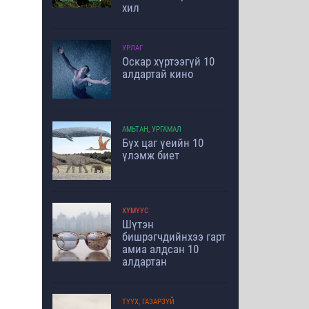
хил
УРЛАГ
Оскар хүртээгүй 10
алдартай кино
АМЬТАН, УРГАМАЛ
Бүх цаг үеийн 10
үлэмж биет
ХҮМҮҮС
Шүтэн
бишрэгчдийнхээ гарт
амиа алдсан 10
алдартан
ТҮҮХ, ГАЗАРЗҮЙ