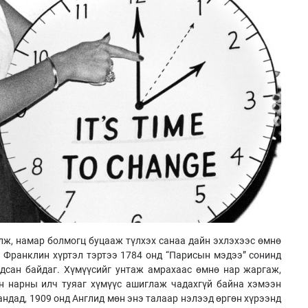
улж, намар болмогц буцааж түлхэх санаа дайн эхлэхээс өмнө
 Франклин хүртэл тэртээ 1784 онд “Парисын мэдээ” сонинд
рдсан байдаг. Хүмүүсийг унтаж амрахаас өмнө нар жаргаж,
йн нарны илч туяаг хүмүүс ашиглаж чадахгүй байна хэмээн
ндад, 1909 онд Англид мөн энэ талаар нэлээд өргөн хүрээнд