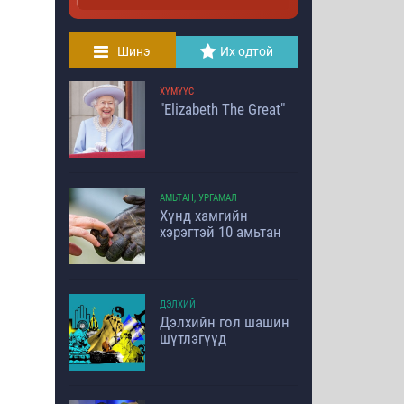
Шинэ
Их одтой
ХҮМҮҮС
"Elizabeth The Great"
АМЬТАН, УРГАМАЛ
Хүнд хамгийн
хэрэгтэй 10 амьтан
ДЭЛХИЙ
Дэлхийн гол шашин
шүтлэгүүд