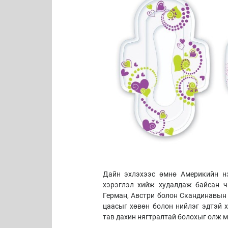
Дайн эхлэхээс өмнө Америкийн н
хэрэглэл хийж худалдаж байсан ч
Герман, Австри болон Скандинавын
цаасыг хөвөн болон нийлэг эдтэй 
тав дахин нягтралтай болохыг олж 