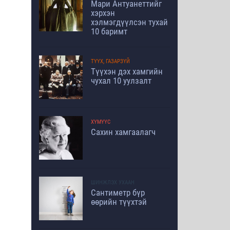
Мари Антуанеттийг
хэрхэн
хэлмэгдүүлсэн тухай
10 баримт
ТҮҮХ, ГАЗАРЗҮЙ
Түүхэн дэх хамгийн
чухал 10 уулзалт
ХҮМҮҮС
Сахин хамгаалагч
ШИНЖЛЭХ УХААН
Сантиметр бүр
өөрийн түүхтэй