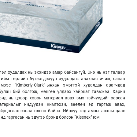
лэл худалдах нь эхэндээ амар байсангүй. Энэ нь нэг талаар
 ийм төрлийн бүтээгдэхүүн худалдаж авахаас ичиж, санаа
мээс “Kimberly-Clark”-ынхан эмэгтэй худалдан авагчдад
булан бий болгож, мөнгөө үлдээх хайрцаг тавьжээ. Харин
онд нь цэвэр хөвөн материал авах эмэгтэйчүүдийг харсан
 материалыг индүүдэн нимгэхэн, зөөлөн эд гаргаж авах,
айрцаглах санаа олсон байна. Ийнхүү тэд амны анхны цаас
нд гаргасан нь эдүгээ брэнд болсон “Kleenex” юм.