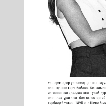
Урь орж, өдөр уртсахад цаг наашлу
олон хүнээс гарч байлаа. Бенжамин
илгээсэн захидалдаа энэ тухай ду
олон лаа үрэгддэг бол өглөө эрти
тэрбээр бичжээ. 1895 онд Шинэ Зела