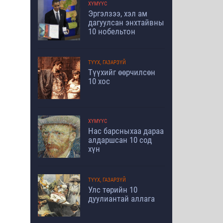
ХҮМҮҮС
Эргэлзээ, хэл ам
дагуулсан энхтайвны
10 нобельтон
ТҮҮХ, ГАЗАРЗҮЙ
Түүхийг өөрчилсөн
10 хос
ХҮМҮҮС
Нас барсныхаа дараа
алдаршсан 10 сод
хүн
ТҮҮХ, ГАЗАРЗҮЙ
Улс төрийн 10
дуулиантай аллага