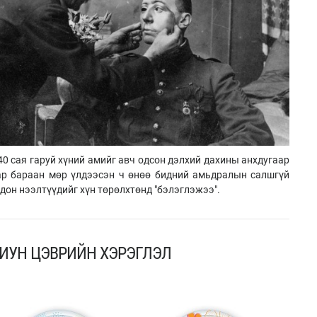
0 сая гаруй хүний амийг авч одсон дэлхий дахины анхдугаар
хар бараан мөр үлдээсэн ч өнөө бидний амьдралын салшгүй
одон нээлтүүдийг хүн төрөлхтөнд "бэлэглэжээ".
ИУН ЦЭВРИЙН ХЭРЭГЛЭЛ