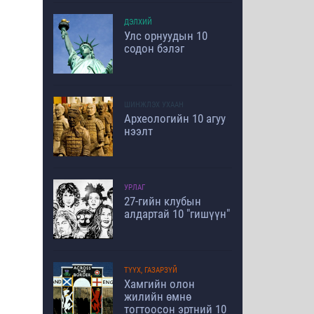
ДЭЛХИЙ
Улс орнуудын 10
содон бэлэг
ШИНЖЛЭХ УХААН
Археологийн 10 агуу
нээлт
УРЛАГ
27-гийн клубын
алдартай 10 "гишүүн"
ТҮҮХ, ГАЗАРЗҮЙ
Хамгийн олон
жилийн өмнө
тогтоосон эртний 10