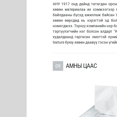
АНУ 1917 онд дайнд татагдан орс
хөвөн материалаа их хэмжээгээр 
байлдааны бүсэд ажиллаж байсан У
хөвөн өөрсдөд нь хэрэгтэй эд бо
нэмэгджээ. Тэрхүү компанийн нэр б
тэргүүлэгчийн нэг болсон алдарт “K
худалдаанд гаргасан эмэгтэй хүний
texture буюу хөвөн даавуу гэсэн үги
АМНЫ ЦААС
09