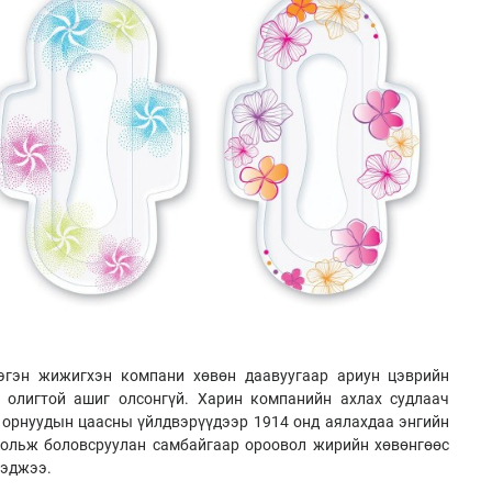
эгэн жижигхэн компани хөвөн даавуугаар ариун цэврийн
 олигтой ашиг олсонгүй. Харин компанийн ахлах судлаач
 орнуудын цаасны үйлдвэрүүдээр 1914 онд аялахдаа энгийн
хольж боловсруулан самбайгаар ороовол жирийн хөвөнгөөс
мэджээ.