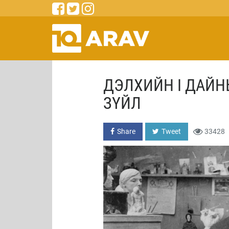
ДЭЛХИЙН I ДАЙНЫ
ЗҮЙЛ
Share
Tweet
33428