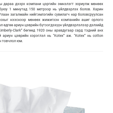
ны дараа дээрх компани цэргийн эмнэлэгт зориулж мөнөөх
буюу 1 минутад 150 метрээр нь үйлдвэрлэх болов. Харин
лаан загалмайн нийгэмлэгийн сувилагч нар боловсруулсан
лохыг нээснээр мөнөөх жижигхэн компанийн ашиг орлого
ол өдгөө ариун цэврийн бүтээгдэхүүн үйлдвэрлэлээр дэлхийд
imberly-Clark” бөгөөд 1920 оны аравдугаар сард тэдний анх
 ариун цэврийн хэрэглэл нь “Kotex” аж. “Kotex” нь cotton
йн товчлол юм.