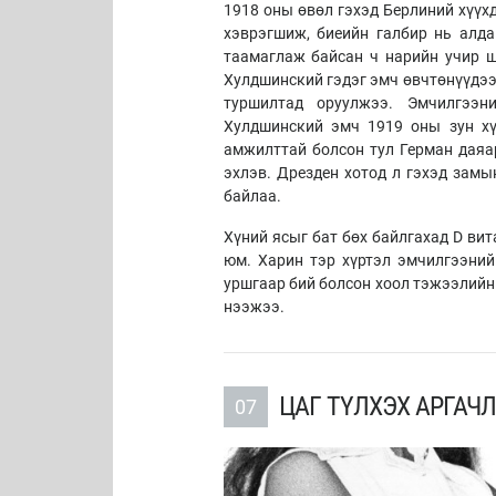
1918 оны өвөл гэхэд Берлиний хүүхд
хэврэгшиж, биеийн галбир нь алда
таамаглаж байсан ч нарийн учир ш
Хулдшинский гэдэг эмч өвчтөнүүдээ 
туршилтад оруулжээ. Эмчилгээн
Хулдшинский эмч 1919 оны зун хү
амжилттай болсон тул Герман даяар
эхлэв. Дрезден хотод л гэхэд замы
байлаа.
Хүний ясыг бат бөх байлгахад D ви
юм. Харин тэр хүртэл эмчилгээний
уршгаар бий болсон хоол тэжээлийн
нээжээ.
ЦАГ ТҮЛХЭХ АРГАЧ
07