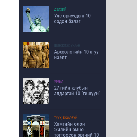
ДЭЛХИЙ
Улс орнуудын 10
содон бэлэг
ШИНЖЛЭХ УХААН
Археологийн 10 агуу
нээлт
УРЛАГ
27-гийн клубын
алдартай 10 "гишүүн"
ТҮҮХ, ГАЗАРЗҮЙ
Хамгийн олон
жилийн өмнө
тогтоосон эртний 10