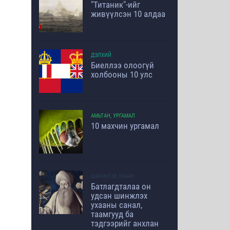
"Титаник"-ийг
живүүлсэн 10 алдаа
ДЭЛХИЙ
Биеллээ олоогүй
холбооны 10 улс
АМЬТАН, УРГАМАЛ
10 махчин ургамал
ШИНЖЛЭХ УХААН
Батлагдталаа он
удсан шинжлэх
ухааны санал,
таамгууд ба
тэдгээрийг анхлан