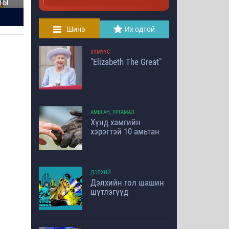
НЫ
Шинэ
Их одтой
ХҮМҮҮС
"Elizabeth The Great"
АМЬТАН, УРГАМАЛ
Хүнд хамгийн
хэрэгтэй 10 амьтан
ДЭЛХИЙ
Дэлхийн гол шашин
шүтлэгүүд