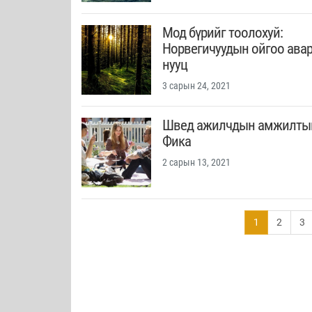
Мод бүрийг тоолохуй:
Норвегичуудын ойгоо ава
нууц
3 сарын 24, 2021
Швед ажилчдын амжилтын 
Фика
2 сарын 13, 2021
1
2
3