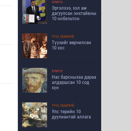
ХҮМҮҮС
Эргэлзээ, хэл ам
дагуулсан энхтайвны
10 нобельтон
ТҮҮХ, ГАЗАРЗҮЙ
Түүхийг өөрчилсөн
10 хос
ХҮМҮҮС
Нас барсныхаа дараа
алдаршсан 10 сод
хүн
ТҮҮХ, ГАЗАРЗҮЙ
Улс төрийн 10
дуулиантай аллага