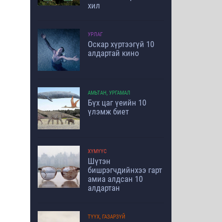
хил
УРЛАГ
Оскар хүртээгүй 10
алдартай кино
АМЬТАН, УРГАМАЛ
Бүх цаг үеийн 10
үлэмж биет
ХҮМҮҮС
Шүтэн
бишрэгчдийнхээ гарт
амиа алдсан 10
алдартан
ТҮҮХ, ГАЗАРЗҮЙ