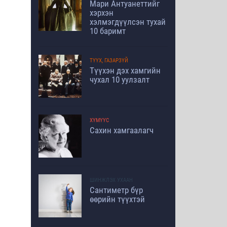
Мари Антуанеттийг
хэрхэн
хэлмэгдүүлсэн тухай
10 баримт
ТҮҮХ, ГАЗАРЗҮЙ
Түүхэн дэх хамгийн
чухал 10 уулзалт
ХҮМҮҮС
Сахин хамгаалагч
ШИНЖЛЭХ УХААН
Сантиметр бүр
өөрийн түүхтэй