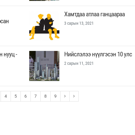
Хамтдаа атлаа ганцаараа
рсан
3 сарын 13, 2021
нууц -
Нийслэлээ нүүлгэсэн 10 улс
2 сарын 11, 2021
4
5
6
7
8
9