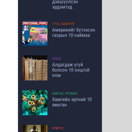
дэвшүүлсэн
эрдэмтэд
ТҮҮХ, ГАЗАРЗҮЙ
Америкийг бүтээсэн
газрын 10 наймаа
УРЛАГ
Алдагдаж үгүй
болсон 10 онцгой
ном
АМЬТАН, УРГАМАЛ
Хамгийн эртний 10
амьтан
ХҮМҮҮС