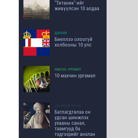
"Титаник"-ийг
живүүлсэн 10 алдаа
ДЭЛХИЙ
Биеллээ олоогүй
холбооны 10 улс
АМЬТАН, УРГАМАЛ
10 махчин ургамал
ШИНЖЛЭХ УХААН
Батлагдталаа он
удсан шинжлэх
ухааны санал,
таамгууд ба
тэдгээрийг анхлан