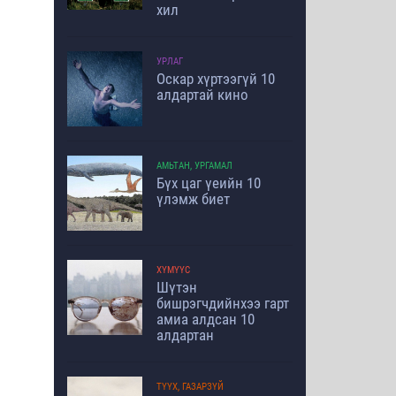
хил
УРЛАГ
Оскар хүртээгүй 10
алдартай кино
АМЬТАН, УРГАМАЛ
Бүх цаг үеийн 10
үлэмж биет
ХҮМҮҮС
Шүтэн
бишрэгчдийнхээ гарт
амиа алдсан 10
алдартан
ТҮҮХ, ГАЗАРЗҮЙ