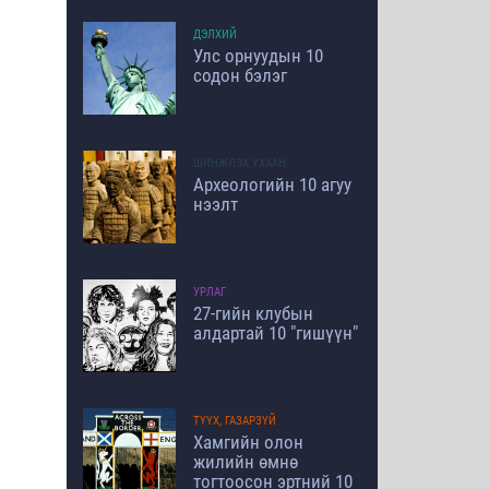
ДЭЛХИЙ
Улс орнуудын 10
содон бэлэг
ШИНЖЛЭХ УХААН
Археологийн 10 агуу
нээлт
УРЛАГ
27-гийн клубын
алдартай 10 "гишүүн"
ТҮҮХ, ГАЗАРЗҮЙ
Хамгийн олон
жилийн өмнө
тогтоосон эртний 10