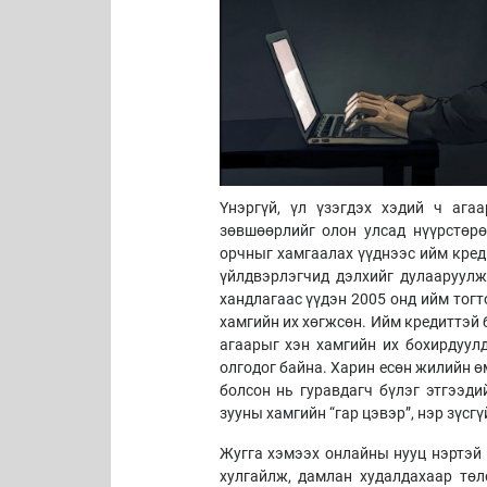
Үнэргүй, үл үзэгдэх хэдий ч ага
зөвшөөрлийг олон улсад нүүрстөрө
орчныг хамгаалах үүднээс ийм кред
үйлдвэрлэгчид дэлхийг дулааруулж
хандлагаас үүдэн 2005 онд ийм тог
хамгийн их хөгжсөн. Ийм кредиттэй
агаарыг хэн хамгийн их бохирдуул
олгодог байна. Харин есөн жилийн 
болсон нь гуравдагч бүлэг этгээди
зууны хамгийн “гар цэвэр”, нэр зүсг
Жугга хэмээх онлайны нууц нэртэй 
хулгайлж, дамлан худалдахаар төл