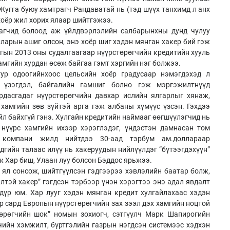
Жугга буюу хамтрагч Рандаватай нь (тэд шүүх танхимд л анх
 хоёр жил хорих ялаар шийтгэжээ.
лагчид болоод аж үйлдвэрлэлийн салбарынхны дунд чулуу
ларын ашиг олсон, энэ хоёр шиг хэдэн мянган хакер бий гэж
агын 2013 оны судалгаагаар нүүрстөрөгчийн кредитийн хууль
амгийн хурдан өсөж байгаа гэмт хэргийн нэг болжээ.
ур одоогийнхоос цельсийн хоёр градусаар нэмэгдэхэд л
 үзэгдэл, байгалийн гамшиг болно гэж мэргэжилтнүүд
рдасгадаг нүүрстөрөгчийн давхар ислийн ялгарлыг хянаж,
хамгийн зөв зүйтэй арга гэж албаны хүмүүс үзсэн. Гэхдээ
йл байхгүй гэнэ. Хулгайн кредитийн наймааг өөгшүүлэгчид нь
 нүүрс хамгийн ихээр хэрэглэдэг, үндэстэн дамнасан том
 компани жилд нийтдээ 30-аад тэрбум ам.доллараар
дгийн талаас илүү нь хакеруудын нийлүүлдэг “бүтээгдэхүүн”
ж Хар биш, Улаан луу болсон Бэддос ярьжээ.
 ял сонсож, шийтгүүлсэн гэдгээрээ хэвлэлийн баатар болж,
лтэй хакер” гэгдсэн тэрбээр үнэн хэрэгтээ энэ адал явдалт
 дүр юм. Хар лууг хэдэн мянган кредит хулгайлахаас хэдэн
р сард Европын нүүрстөрөгчийн зах зээл дэх хамгийн ноцтой
төрөгчийн шок” номын зохиогч, сэтгүүлч Марк Шапирогийн
ийн хэмжилт, бүртгэлийн газрын нэгдсэн системээс хэдхэн