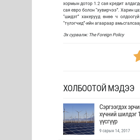
хормын дотор 1.2 сая кредит алдагд
сая евро болон “хувирчээ”. Харин ц
“шидэт” хакерууд өнөө ч олдоогүй
“түлэгчид”-ийн агаараар амьсгалсаа
Эх сурвалж: The Foreign Policy
ХОЛБООТОЙ МЭДЭЭ
Сэргээгдэх эрч
хүчний шилдэг 1
үүсгүүр
9 сарын 14, 2017