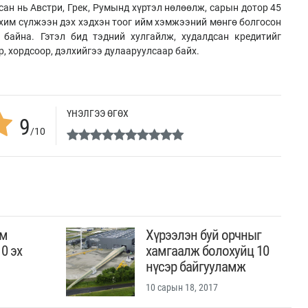
сан нь Австри, Грек, Румынд хүртэл нөлөөлж, сарын дотор 45
ахим сүлжээн дэх хэдхэн тоог ийм хэмжээний мөнгө болгосон
 байна. Гэтэл бид тэдний хулгайлж, худалдсан кредитийг
р, хордсоор, дэлхийгээ дулааруулсаар байх.
ҮНЭЛГЭЭ ӨГӨХ
9
/10
им
Хүрээлэн буй орчныг
0 эх
хамгаалж болохуйц 10
нүсэр байгууламж
10 сарын 18, 2017