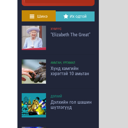
Шинэ
Их одтой
ХҮМҮҮС
"Elizabeth The Great"
АМЬТАН, УРГАМАЛ
Хүнд хамгийн
хэрэгтэй 10 амьтан
ДЭЛХИЙ
Дэлхийн гол шашин
шүтлэгүүд