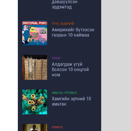
дэвшүүлсэн
эрдэмтэд
ТҮҮХ, ГАЗАРЗҮЙ
Америкийг бүтээсэн
газрын 10 наймаа
УРЛАГ
Алдагдаж үгүй
болсон 10 онцгой
ном
АМЬТАН, УРГАМАЛ
Хамгийн эртний 10
амьтан
ХҮМҮҮС