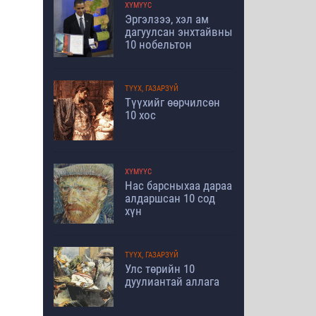
ХҮМҮҮС
Эргэлзээ, хэл ам
дагуулсан энхтайвны
10 нобельтон
ТҮҮХ, ГАЗАРЗҮЙ
Түүхийг өөрчилсөн
10 хос
ХҮМҮҮС
Нас барсныхаа дараа
алдаршсан 10 сод
хүн
ТҮҮХ, ГАЗАРЗҮЙ
Улс төрийн 10
дуулиантай аллага