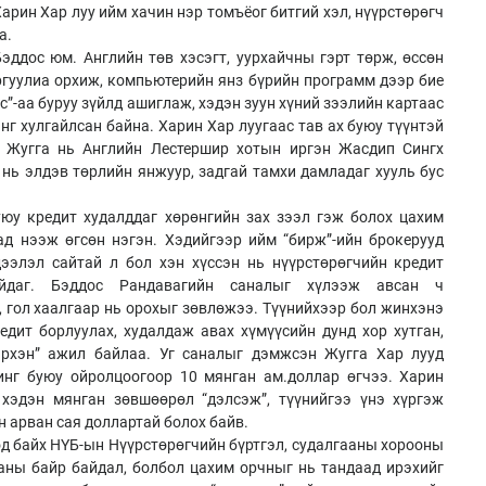
Харин Хар луу ийм хачин нэр томъёог битгий хэл, нүүрстөрөгч
а.
ддос юм. Английн төв хэсэгт, уурхайчны гэрт төрж, өссөн
ургуулиа орхиж, компьютерийн янз бүрийн программ дээр бие
с”-аа буруу зүйлд ашиглаж, хэдэн зуун хүний зээлийн картаас
нг хулгайлсан байна. Харин Хар луугаас тав ах буюу түүнтэй
н Жугга нь Английн Лестершир хотын иргэн Жасдип Сингх
 нь элдэв төрлийн янжуур, задгай тамхи дамладаг хууль бус
уюу кредит худалддаг хөрөнгийн зах зээл гэж болох цахим
ад нээж өгсөн нэгэн. Хэдийгээр ийм “бирж”-ийн брокерууд
ээлэл сайтай л бол хэн хүссэн нь нүүрстөрөгчийн кредит
йдаг. Бэддос Рандавагийн саналыг хүлээж авсан ч
, гол хаалгаар нь орохыг зөвлөжээ. Түүнийхээр бол жинхэнэ
дит борлуулах, худалдаж авах хүмүүсийн дунд хор хутган,
вэрхэн” ажил байлаа. Уг саналыг дэмжсэн Жугга Хар лууд
инг буюу ойролцоогоор 10 мянган ам.доллар өгчээ. Харин
 хэдэн мянган зөвшөөрөл “дэлсэж”, түүнийгээ үнэ хүргэж
н арван сая доллартай болох байв.
д байх НҮБ-ын Нүүрстөрөгчийн бүртгэл, судалгааны хорооны
аны байр байдал, болбол цахим орчныг нь тандаад ирэхийг