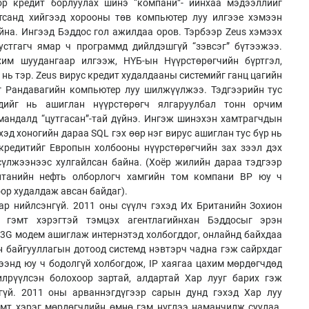
ор кредит борлуулах шинэ “компани”- ийнхаа мэдээллийг
тсанд хийгээд хорооны төв компьютер луу илгээе хэмээн
на. Ингээд Бэддос гол ажилдаа оров. Тэрбээр Zeus хэмээх
 устгагч ямар ч программд дийлдэшгүй “зэвсэг” бүтээжээ.
им шуудангаар илгээж, НҮБ-ын Нүүрстөрөгчийн бүртгэл,
 нь тэр. Zeus вирус кредит худалдааны системийг ганц цагийн
г Рандавагийн компьютер луу шилжүүлжээ. Тэдгээрийн тус
дийг нь ашиглан нүүрстөрөгч ялгаруулбал тонн орчим
мандалд “цутгасан”-тай дүйнэ. Ингэж шинэхэн хамтрагчдын
эд хоногийн дараа SQL гэх өөр нэг вирус ашиглан тус бүр нь
 кредитийг Европын холбооны нүүрстөрөгчийн зах зээл дэх
үлжээнээс хулгайлсан байна. (Хоёр жилийн дараа тэдгээр
итанийн нефть олборлогч хамгийн том компани BP юу ч
оор худалдаж авсан байдаг).
гар нийлсэнгүй. 2011 оны сүүлч гэхэд Их Британийн Зохион
 гэмт хэрэгтэй тэмцэх агентлагийнхан Бэддосыг эрэн
3G модем ашиглаж интернэтэд холбогддог, онлайнд байхдаа
н байгууллагын дотоод системд нэвтэрч чадна гэж сайрхдаг
жээнд юу ч бодолгүй холбогдож, IP хаягаа цахим мөрдөгчдөд
лрүүлсэн болохоор зартай, алдартай Хар лууг барих гэж
гүй. 2011 оны арваннэгдүгээр сарын дунд гэхэд Хар луу
мт хэрэг мөрдөгчдийн өмнө гэм нүглээ наманчилж суулаа.