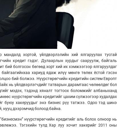
ар мандалд хортой, үйлдвэрлэлийн хий ялгаруулах тусгай
гчийн кредит гэдэг. Дулаарлын хурдыг сааруулж, байгаль
ит бий болгосон бөгөөд хорт хий их хэмжээгээр ялгаруулдаг
 байгаагийнхаа хариуд ядаж илүү мөнгө төлөх ёстой гэсэн
толцоо бий болжээ. Нүүрстөрөгчийн кредитийн систем Европт
 байх нь үйлдвэрлэгчдийг татварын дарамтаас чөлөөлдөг бол
дгийг мэдэх, тэдэнд хяналт тогтоох боломжийг албаныханд
өмнөөс нүүрстөрөгчийн кредитийг цахим сүлжээгээр худалдах
йг буюу хакеруудыг энэ бизнес рүү татжээ. Одоо тэд шинэ
үй, нууц дээрэмчид болоод байна.
“бизнесмэн” нүүрстөрөгчийн кредитийг аль болох олноор нь
өвлөжээ. Тэгэхийн тулд Хар луу хочит хакерийг 2011 оны