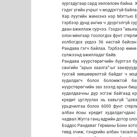
зургадугаар сард хөлсөлсөн байна. 
гэдэг үгийн учрыг ч мэддэггүй байла
Хар луугийн жинхэнэ нэр Мэттью Бэ
тэрбээр дунд ангиа ч дүүргэлгүй с
даан ажиллаж сурчээ. Гэхдээ “авьяа
олон мянгаар тоологдох фунт стерли
холбогдох үедээ 36 настай байса
Рандава гэгч байлаа. Тэрбээр өмнө
сүлжээнд ажилладаг байв.
Рандава нүүрстөрөгчийн бүртгэл б
сангийн “арын хаалга”-ыг хакерууд
тусгай зөвшөөрөлтэй байдаг ч мэд
худалдагч болох боломжтой ба
нүүрстөрөгчийн зах зээлд арын биш
худалдаачны дүр эсгэж байгаад кре
кредит цуглуулах нь хавьгүй “цэ
урьдчилгаа болох 6000 фунт стерл
албан ёсны кредит худалдагчдаас
чадвал Жугга ганц өдрийн дотор оло
Бэддос Рандаваг Германы Бонн хото
төвд очиж, тэндхийн албан тасалга