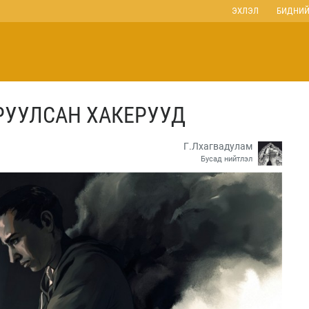
ЭХЛЭЛ
БИДНИЙ
РУУЛСАН ХАКЕРУУД
Г.Лхагвадулам
Бусад нийтлэл