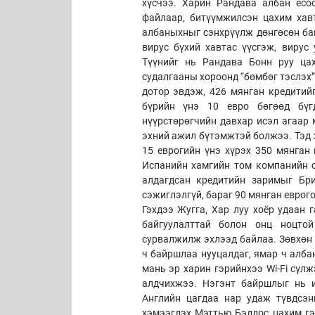
хүсчээ. Харин Рандава албан ёсо
файлаар, битүүмжилсэн цахим хав
албаныхныг сэнхрүүлж дөнгөсөн бай
вирус бүхий хавтас үүсгэж, вирус
Түүнийг нь Рандава Бонн руу цах
судалгааны хороонд “бөмбөг тэслэх”
дотор эвдэж, 426 мянган кредитий
бүрийн үнэ 10 евро бөгөөд бүг
нүүрстөрөгчийн давхар исэл агаар 
эхний ажил бүтэмжтэй болжээ. Тэд х
15 еврогийн үнэ хүрэх 350 мянган
Испанийн хамгийн том компанийн с
алдагдсан кредитийн заримыг Бр
сэжиглэлгүй, бараг 90 мянган еврог
Гэхдээ Жугга, Хар луу хоёр удаан 
байгуулалттай болон онц ноцтой
сурвалжилж эхлээд байлаа. Зөвхөн 
ч байршлаа нууцалдаг, ямар ч алба
мань эр харин гэрийнхээ Wi-Fi сүл
алдчихжээ. Нэгэнт байршлыг нь и
Английн цагдаа нар удаж түвдсэн
хэмээгдэх Мэттью Бэддос цахим гэ