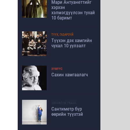
Мари Антуанеттийг
хэрхэн
хэлмэгдүүлсэн тухай
10 баримт
ТҮҮХ, ГАЗАРЗҮЙ
Түүхэн дэх хамгийн
чухал 10 уулзалт
ХҮМҮҮС
Сахин хамгаалагч
ШИНЖЛЭХ УХААН
Сантиметр бүр
өөрийн түүхтэй