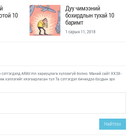
й
Дуу чимээний
отой 10
бохирдлын тухай 10
баримт
1 сарын 11, 2018
этгэгдэлд ARAV.mn хариуцлага хүлээхгүй болно. Манай сайт ХХЗХ-
им хэллэгийг хязгаарласан тул Та сэтгэгдэл бичихдээ бусдын эрх
Нийтлэх