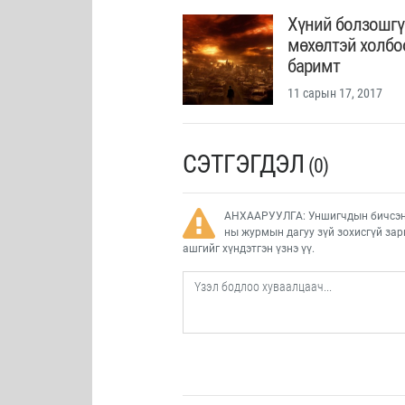
Хүний болзошгү
мөхөлтэй холбо
баримт
11 сарын 17, 2017
СЭТГЭГДЭЛ
(0)
АНХААРУУЛГА: Уншигчдын бичсэн с
ны журмын дагуу зүй зохисгүй зар
ашгийг хүндэтгэн үзнэ үү.