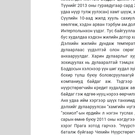
Түүнийг 2013 оны гуравдугаар сард 
удаа нүүр тулж уулзсан) хамт шүүж,
Сүүлийн 10-аад жилд хууль сахиу
хөөлгөж, хэдэн арван тэрбум ам.дол
Интерполынхон үздэг. Тус байгуулл
бус худалдаа хэдхэн жилийн дотор х
Дэлхийн жилийн дундаж температ
дулаарлаас үүдэлтэй олон сөрөг
анхааруулдаг. Харин дулаарлыг ху
зохицуулах нь дулааралтай тэмцэх 
Бэддосын хэлснээр үүн шиг худал зү
бохир түлш буюу боловсруулаагүй
компаниуд байдаг аж. Тэдгээр
нүүрстөрөгчийн кредит худалдаж ав
байдаг гэж өдгөө нууц нэрээ өөрчил
Анх удаа ийм хэргээр шүүх танхимд
дэлхийг дулааруулсан “хамгийн нүгэ
“зохиол”-ын ердийн л нэгэн туслах
сарын өмнө буюу 2011 оны нэгдүгээ
хэрэг Прага хотод гарчээ. “Нүүрс
баталж буйгаар Чехийн Нүүрстөрөгч