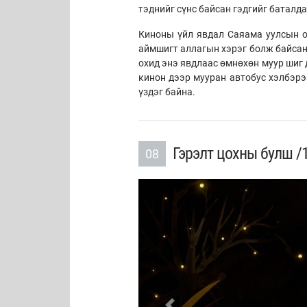
тэднийг сүнс байсан гэдгийг баталда
Киноны үйл явдал Саяама уулсын о
аймшигт аллагын хэрэг болж байсан 
охид энэ явдлаас өмнөхөн муур шиг 
кинон дээр мууран автобус хэлбэрээ
үздэг байна.
Гэрэлт цохны булш /
08