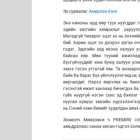
Эх сурвалж:
Амирлан блог
Энэ киноны ард өөр түүх нуугддаг г
эдийн засгийн хямралыг харуул
Магадгүй Чихирог эцэг эх нь зээлий
бий. Харин эцэг эх дээрээ эргэн о
гэдэг. Эдогийн үед ихэнх халуун 
байсан юм. Мөн түүний ажиллад
бүсгүйчүүдийг юна буюу халуун усн
эмээ гэсэн утгатай юм. Та анзаарс
байх ба бараг бүх үйлчлүүлэгчид нь
өөрчилдөг. Нэрээ өөрчлөх нь биеэ
гэсэнтэй ижил ханзаар бичигдэх ба 
гүйх нүүргүй нэгэн сүнс эд баялаг
нуусан хүмүүс эмсийн хүрээлэнгэ
нь Сэний охин биеийг худалдан авах 
Зохиолч Мияазаки ч PREMIRE сэт
амьдралаас санаа авсан гэдгээ хэл