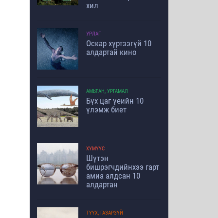
хил
УРЛАГ
Оскар хүртээгүй 10
алдартай кино
АМЬТАН, УРГАМАЛ
Бүх цаг үеийн 10
үлэмж биет
ХҮМҮҮС
Шүтэн
бишрэгчдийнхээ гарт
амиа алдсан 10
алдартан
ТҮҮХ, ГАЗАРЗҮЙ