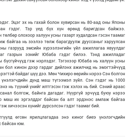
эдэг. Эцэг эх нь гахай болон хувирсан нь 80-аад оны Японы
сан гэдэг. Тэр үед бүх хүн өрөнд баригдсан байжээ.
н төлбөр олохоор халуун усны газарт худалдсан гэсэн таамаг
чиж байгаа нь зээлээ төлж барагдуулж дууссаныг харуулсан
усны газрууд эмсийн хүрээлэнгийн үйл ажиллагаа явуулдаг
аг газрын эзнийг Юбаба гэдэг билээ. Тэнд ажилладаг
ы бүсгүйчүүд гэж нэрлэдэг. Тэгэхээр Юбаба нь халуун усны
ан бол кинон дээр гардаг дийлэнх ажилчид нь эмэгтэйчүүд
 эрэгтэй байдаг шүү дээ. Мөн Чихиро өөрийн нэрээ Сэн болгон
 үнэлэгчдийн дунд маш түгээмэл зүйл. Сэн гэдэг нь 1000
энэ нь түүний үнийг илтгэсэн гэж хэлэх нь бий. Сэний араас
 санал болгож, байнга дагадаг. Нүүргүй эрчүүд буюу нэрээ
эр маш их эргэлддэг байсан ба алт эрдэнэс амлаж байгаа
гэж хичээсэн хүнийг дүрсэлсэн гэдэг таамаг бий.
гүүлд өгсөн ярилцлагадаа энэ киног биеэ үнэлэгчдийн
ж байсан юм.