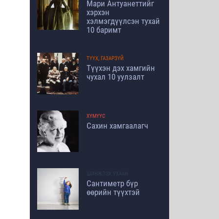
Мари Антуанеттийг
хэрхэн
хэлмэгдүүлсэн тухай
10 баримт
ТҮҮХ, ГАЗАРЗҮЙ
Түүхэн дэх хамгийн
чухал 10 уулзалт
ХҮМҮҮС
Сахин хамгаалагч
ШИНЖЛЭХ УХААН
Сантиметр бүр
өөрийн түүхтэй