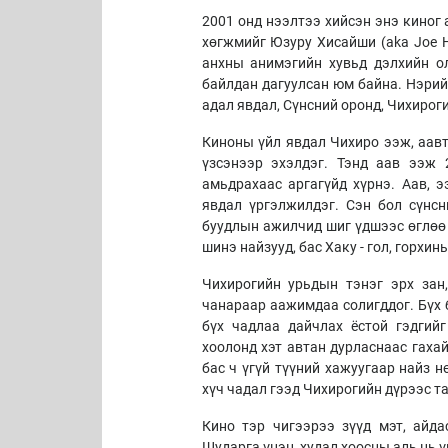
2001 онд нээлтээ хийсэн энэ киног
хөгжмийг Юзуру Хисайши (aka Joe H
анхны анимэгийн хувьд дэлхийн ол
байлдан дагуулсан юм байна. Нэрий
адал явдал, Сүнсний оронд, Чихироги
Киноны үйл явдал Чихиро ээж, аавт
үзсэнээр эхэлдэг. Тэнд аав ээж 
амьдрахаас аргагүйд хүрнэ. Аав, 
явдал үргэлжилдэг. Сэн бол сүнс
буудлын ажилчид шиг үдшээс өглөө 
шинэ найзууд, бас Хаку - гол, горхи
Чихирогийн урьдын тэнэг эрх зан,
чанараар аажимдаа солигддог. Бүх 
бүх чадлаа дайчлах ёстой гэдгийг
хоолонд хэт автан дурласнаас гаха
бас ч үгүй түүний хажуугаар найз 
хүч чадал гээд Чихирогийн дүрээс та
Кино тэр чигээрээ зүүд мэт, айдас
Шударга үнэн, худал хоосны аль нь ү