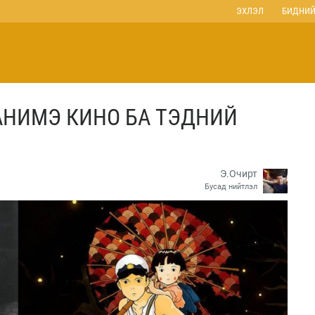
ЭХЛЭЛ
БИДНИЙ
 АНИМЭ КИНО БА ТЭДНИЙ
Э.Очирт
Бусад нийтлэл