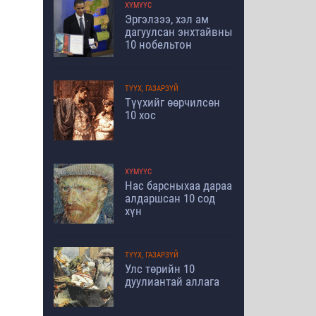
ХҮМҮҮС
Эргэлзээ, хэл ам
дагуулсан энхтайвны
10 нобельтон
ТҮҮХ, ГАЗАРЗҮЙ
Түүхийг өөрчилсөн
10 хос
ХҮМҮҮС
Нас барсныхаа дараа
алдаршсан 10 сод
хүн
ТҮҮХ, ГАЗАРЗҮЙ
Улс төрийн 10
дуулиантай аллага