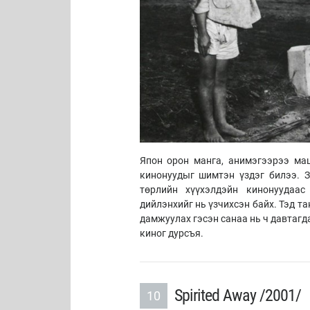
Япон орон манга, анимэгээрээ ма
кинонуудыг шимтэн үздэг билээ. З
төрлийн хүүхэлдэйн кинонуудаас
дийлэнхийг нь үзчихсэн байх. Тэд та
дамжуулах гэсэн санаа нь ч давтагд
киног дурсъя.
Spirited Away /2001/
10