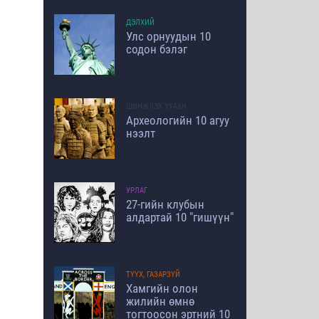
ДЭЛХИЙ
Улс орнуудын 10
содон бэлэг
ШИНЖЛЭХ УХААН
Археологийн 10 агуу
нээлт
УРЛАГ
27-гийн клубын
алдартай 10 "гишүүн"
ТҮҮХ, ГАЗАРЗҮЙ
Хамгийн олон
жилийн өмнө
тогтоосон эртний 10