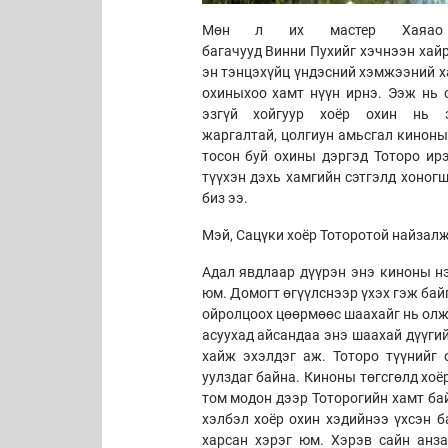
Мөн л их мастер Хаяао М
багачууд Винни Пухийг хэчнээн хай
эн тэнцэхүйц үндэсний хэмжээний ха
охиныхоо хамт нүүн ирнэ. Ээж нь 
эзгүй хойгуур хоёр охин нь 
жаргалтай, цолгиун амьсгал киноны
тосон буй охины дэргэд Тоторо ир
түүхэн дэхь хамгийн сэтгэлд хоногш
биз ээ.
Мэй, Сацүки хоёр Тоторотой найзалж
Адал явдлаар дүүрэн энэ киноны нэ
юм. Домогт өгүүлснээр үхэх гэж байг
ойролцоох цөөрмөөс шаахайг нь олжэ
асуухад айсандаа энэ шаахай дүүгий
хайж эхэлдэг аж. Тоторо түүнийг 
уулздаг байна. Киноны төгсгөлд хо
том модон дээр Тоторогийн хамт бай
хэлбэл хоёр охин хэдийнээ үхсэн б
харсан хэрэг юм. Хэрэв сайн анза