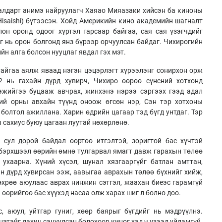
 алдарт анимэ найруулагч Хаяао Мияазаки хийсэн ба киноны
isaishi) бүтээсэн. Хойд Америкийн кино академийн шагналт
он оронд одоог хүртэл гарсаар байгаа, сая сая үзэгчдийг
г нь орон болгонд янз бүрээр орчуулсан байдаг. Чихирогийн
йн алга болсон нууцлаг явдал гэх мэт.
айгаа аялж яваад нэгэн цэцэрлэгт хүрээлэнг сонирхон орж
2 нь гахайн дүрд хувирч, Чихиро өөрөө сүнсний хотхонд
ээжийгээ буцааж авчрах, жинхэнэ нэрээ сэргээх гээд адал
ний орны авхайн түүнд оноож өгсөн нэр, Сэн тэр хотхоны
болтол ажиллана. Харин өдрийн цагаар тэд бүгд унтдаг. Тэр
ны сахиус буюу цагаан луутай нөхөрлөнө.
 сул дорой байдал өөртөө итгэлтэй, зоригтой бас хүчтэй
бэрхшээл өөрийн өмнө тулгарвал ямагт давж гарахын төлөө
 ухаарна. Хүний хүсэл, шунал хязгааргүйг батлан амттан,
йн дүрд хувирсан ээж, аавыгаа аврахын төлөө бүхнийг хийж,
нөхрөө аюулаас аврах нинжин сэтгэл, жаахан биеэс гарамгүй
 өөрийгөө бас хүүхэд насаа олж харах шиг л болно доо.
, аюул, уйтгар гуниг, хөөр баярыг бүгдийг нь мэдрүүлнэ.
нэтэйг дахин сануулсан болохоор киног хэд ч үзээд уйдамгүй.