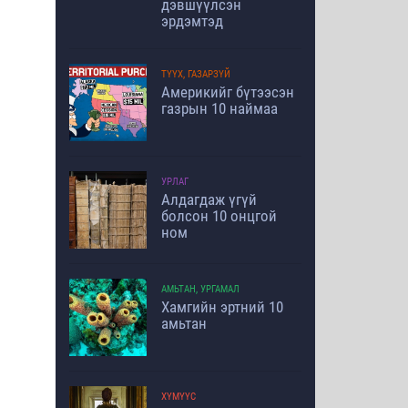
дэвшүүлсэн
эрдэмтэд
ТҮҮХ, ГАЗАРЗҮЙ
Америкийг бүтээсэн
газрын 10 наймаа
УРЛАГ
Алдагдаж үгүй
болсон 10 онцгой
ном
АМЬТАН, УРГАМАЛ
Хамгийн эртний 10
амьтан
ХҮМҮҮС