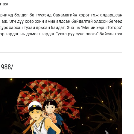
г аж.
рчимд болдог ба түүхэнд Саяамагийн хэрэг гэж алдаршсан
аж. Эгч дүү хоёр охин амиа алдсан байдалтай олдсон бөгөөд
дүрс харсан тухай ярьсан байдаг. Энэ нь "Миний хөрш Тоторо"
р гардаг нь домогт гардаг “үхэл рүү сүнс зөөгч” байсан гэж
1988/