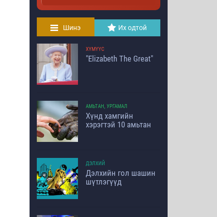
Шинэ
Их одтой
ХҮМҮҮС
"Elizabeth The Great"
АМЬТАН, УРГАМАЛ
Хүнд хамгийн
хэрэгтэй 10 амьтан
ДЭЛХИЙ
Дэлхийн гол шашин
шүтлэгүүд