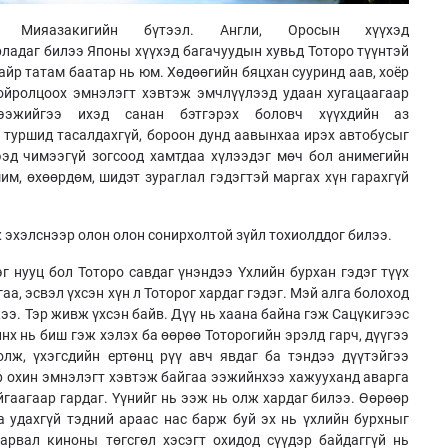
ияазакигийн бүтээл. Англи, Оросын хүүхэд
рладаг билээ Японы хүүхэд багачуудын хувьд Тоторо түүнтэй
йр татам баатар нь юм. Хөдөөгийн бяцхан сууринд аав, хоёр
ойролцоох эмнэлэгт хэвтэж эмчлүүлээд удаан хугацаагаар
ээжийгээ ихэд санан бэтгэрэх боловч хүүхдийн аз
 туршид тасалдахгүй, бороон дунд аавынхаа ирэх автобусыг
ээд чимээгүй зогсоод хамтдаа хүлээдэг мөч бол анимегийн
им, өхөөрдөм, шидэт зураглал гэдэгтэй маргах хүн гарахгүй
 эхэлснээр олон олон сонирхолтой зүйл тохиолддог билээ.
г нууц бол Тоторо савдаг үнэндээ Үхлийн бурхан гэдэг түүх
аа, эсвэл үхсэн хүн л Тоторог хардаг гэдэг. Мэй алга болоход
э. Тэр живж үхсэн байв. Дүү нь хаана байна гэж Сацүкигээс
нх нь биш гэж хэлэх ба өөрөө Тоторогийн эрэлд гарч, дүүгээ
олж, үхэгсдийн ертөнц рүү авч явдаг ба тэндээ дүүтэйгээ
ёр охин эмнэлэгт хэвтэж байгаа ээжийнхээ хажууханд аварга
гаагаар гардаг. Үүнийг нь ээж нь олж хардаг билээ. Өөрөөр
а удахгүй тэдний араас нас барж буй эх нь үхлийн бурхныг
арвал киноны төгсгөл хэсэгт охидод сүүдэр байдаггүй нь