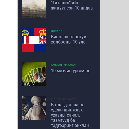
"Титаник"-ийг
живүүлсэн 10 алдаа
ДЭЛХИЙ
Биеллээ олоогүй
холбооны 10 улс
АМЬТАН, УРГАМАЛ
10 махчин ургамал
ШИНЖЛЭХ УХААН
Батлагдталаа он
удсан шинжлэх
ухааны санал,
таамгууд ба
тэдгээрийг анхлан