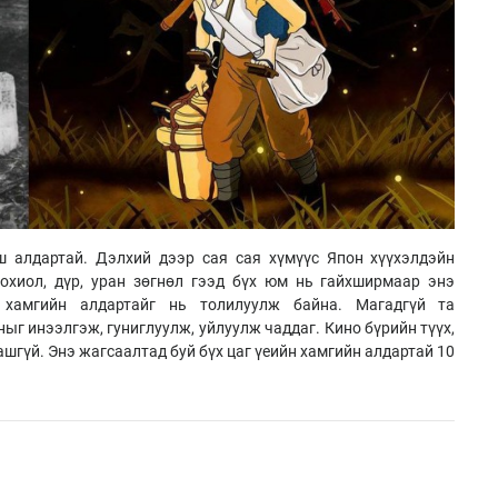
ш алдартай. Дэлхий дээр сая сая хүмүүс Япон хүүхэлдэйн
охиол, дүр, уран зөгнөл гээд бүх юм нь гайхширмаар энэ
 хамгийн алдартайг нь толилуулж байна. Магадгүй та
ныг инээлгэж, гуниглуулж, уйлуулж чаддаг. Кино бүрийн түүх,
ашгүй. Энэ жагсаалтад буй бүх цаг үеийн хамгийн алдартай 10