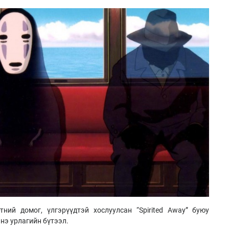
ний домог, үлгэрүүдтэй хослуулсан “Spirited Away” буюу
нэ урлагийн бүтээл.