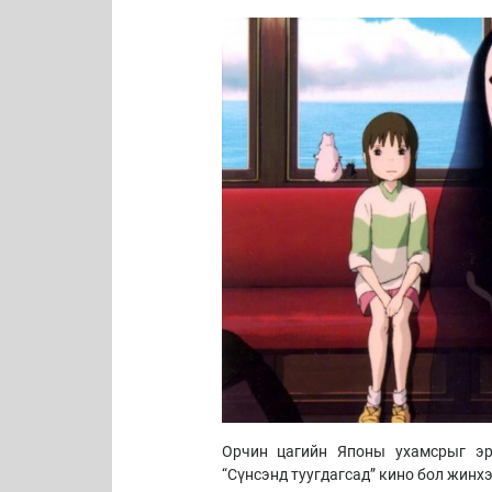
Орчин цагийн Японы ухамсрыг эрт
“Сүнсэнд туугдагсад” кино бол жинхэ