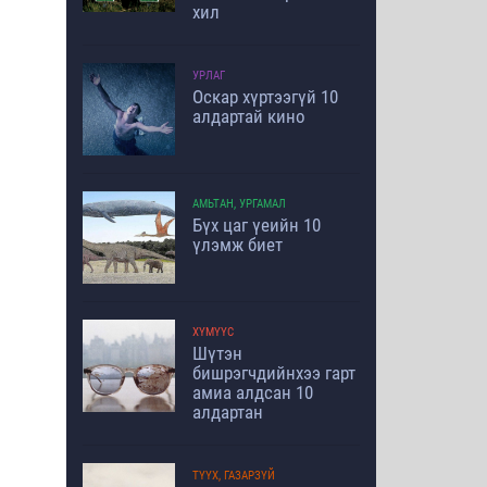
хил
УРЛАГ
Оскар хүртээгүй 10
алдартай кино
АМЬТАН, УРГАМАЛ
Бүх цаг үеийн 10
үлэмж биет
ХҮМҮҮС
Шүтэн
бишрэгчдийнхээ гарт
амиа алдсан 10
алдартан
ТҮҮХ, ГАЗАРЗҮЙ