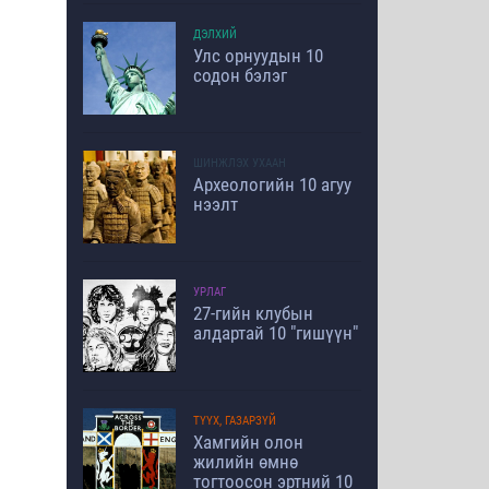
ДЭЛХИЙ
Улс орнуудын 10
содон бэлэг
ШИНЖЛЭХ УХААН
Археологийн 10 агуу
нээлт
УРЛАГ
27-гийн клубын
алдартай 10 "гишүүн"
ТҮҮХ, ГАЗАРЗҮЙ
Хамгийн олон
жилийн өмнө
тогтоосон эртний 10