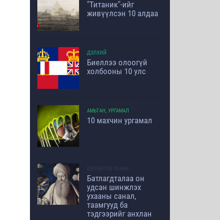
"Титаник"-ийг
живүүлсэн 10 алдаа
ДЭЛХИЙ
Биеллээ олоогүй
холбооны 10 улс
АМЬТАН, УРГАМАЛ
10 махчин ургамал
ШИНЖЛЭХ УХААН
Батлагдталаа он
удсан шинжлэх
ухааны санал,
таамгууд ба
тэдгээрийг анхлан