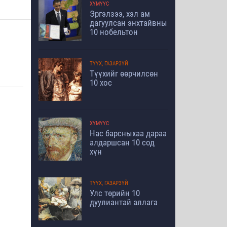
ХҮМҮҮС
Эргэлзээ, хэл ам
дагуулсан энхтайвны
10 нобельтон
ТҮҮХ, ГАЗАРЗҮЙ
Түүхийг өөрчилсөн
10 хос
ХҮМҮҮС
Нас барсныхаа дараа
алдаршсан 10 сод
хүн
ТҮҮХ, ГАЗАРЗҮЙ
Улс төрийн 10
дуулиантай аллага