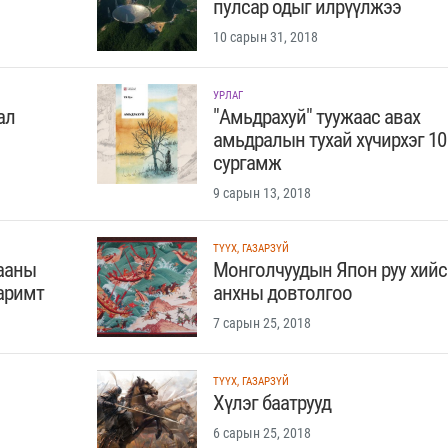
пулсар одыг илрүүлжээ
10 сарын 31, 2018
УРЛАГ
ал
"Амьдрахуй" туужаас авах
амьдралын тухай хүчирхэг 10
сургамж
9 сарын 13, 2018
ТҮҮХ, ГАЗАРЗҮЙ
гааны
Монголчуудын Япон руу хийс
баримт
анхны довтолгоо
7 сарын 25, 2018
ТҮҮХ, ГАЗАРЗҮЙ
Хүлэг баатрууд
6 сарын 25, 2018