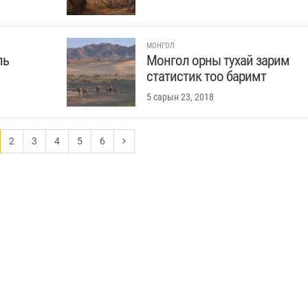
МОНГОЛ
ль
Монгол орны тухай зарим
статистик тоо баримт
5 сарын 23, 2018
2
3
4
5
6