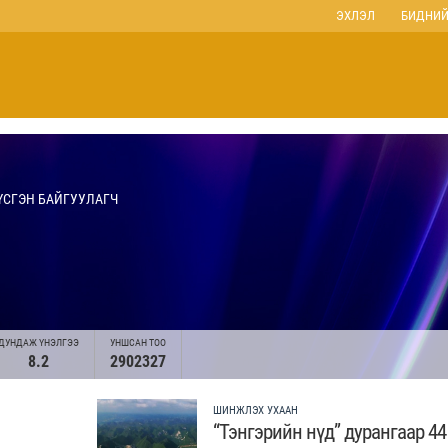
ЭХЛЭЛ
БИДНИЙ
ҮСГЭН БАЙГУУЛАГЧ
ДУНДАЖ ҮНЭЛГЭЭ
УНШСАН ТОО
8.2
2902327
ШИНЖЛЭХ УХААН
“Тэнгэрийн нүд” дурангаар 44