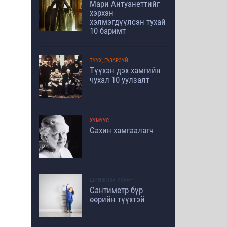
Мари Антуанеттийг
хэрхэн
хэлмэгдүүлсэн тухай
10 баримт
ТҮҮХ, ГАЗАРЗҮЙ
Түүхэн дэх хамгийн
чухал 10 уулзалт
ХҮМҮҮС
Сахин хамгаалагч
ШИНЖЛЭХ УХААН
Сантиметр бүр
өөрийн түүхтэй