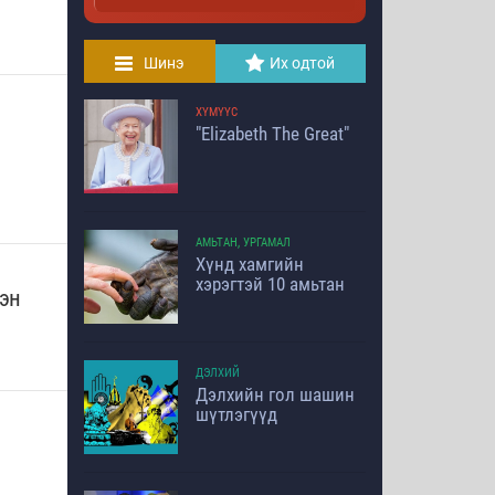
Шинэ
Их одтой
ХҮМҮҮС
"Elizabeth The Great"
АМЬТАН, УРГАМАЛ
Хүнд хамгийн
хэрэгтэй 10 амьтан
эн
ДЭЛХИЙ
Дэлхийн гол шашин
шүтлэгүүд