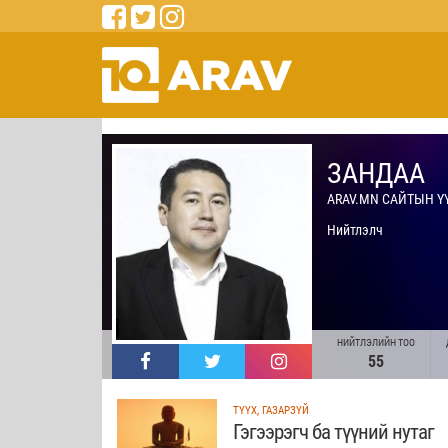
ЗАНДАА
ARAV.MN САЙТЫН Ү
Нийтлэлч
НИЙТЛЭЛИЙН ТОО
55
ТҮҮХ, ГАЗАРЗҮЙ
Гэгээрэгч ба түүний нутаг