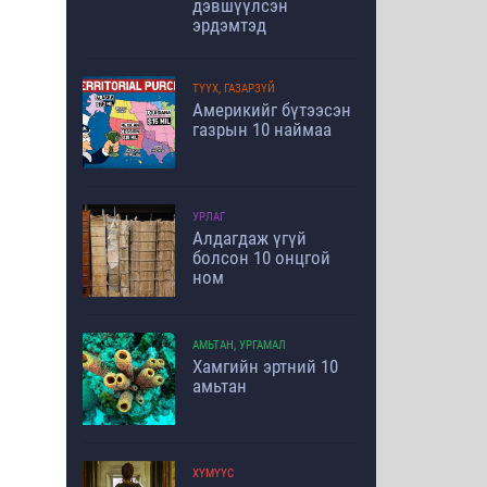
дэвшүүлсэн
эрдэмтэд
ТҮҮХ, ГАЗАРЗҮЙ
Америкийг бүтээсэн
газрын 10 наймаа
УРЛАГ
Алдагдаж үгүй
болсон 10 онцгой
ном
АМЬТАН, УРГАМАЛ
Хамгийн эртний 10
амьтан
ХҮМҮҮС