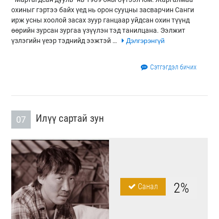
охиныг гэртээ байх үед нь орон сууцны засварчин Санги
ирж усны хоолой засах зуур ганцаар уйдсан охин түүнд
өөрийн зурсан зургаа үзүүлэн тэд танилцана. Ээлжит
үзлэгийн үеэр тэднийд ээжтэй …
Дэлгэрэнгүй
Сэтгэгдэл бичих
Илүү сартай зун
07
2%
Санал