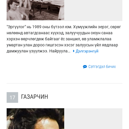
"Эргүүлэг" нь 1989 оны бүтээл юм. Хүмүүжлийн эерэг, сөрөг
нөлөөнд автагдсанаас хүүхэд, залуучуудын оюун санаа
хэрхэн өөрчлөгдөж байгааг ёс заншил, өв уламжлалаа
умартан улан дороо гишгэсэн хэсэг залуусын үйл явдлаар
дамжуулан үзүүлжээ. Найруула…
Дэлгэрэнгүй
Сэтгэгдэл бичих
ГАЗАРЧИН
17