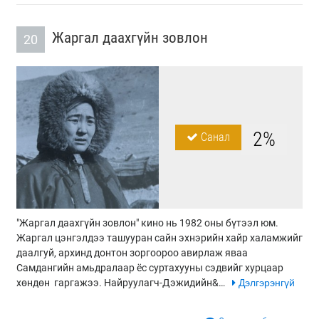
Жаргал даахгүйн зовлон
20
2%
Санал
"Жаргал даахгүйн зовлон" кино нь 1982 оны бүтээл юм.
Жаргал цэнгэлдээ ташууран сайн эхнэрийн хайр халамжийг
даалгуй, архинд донтон зоргоороо авирлаж яваа
Самдангийн амьдралаар ёс суртахууны сэдвийг хурцаар
хөндөн гаргажээ. Найруулагч-Дэжидийн&…
Дэлгэрэнгүй