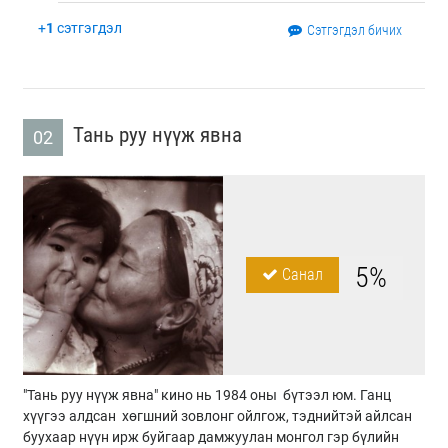
+
1
сэтгэгдэл
Сэтгэгдэл бичих
Тань руу нүүж явна
02
5%
Санал
"Тань руу нүүж явна" кино нь 1984 оны бүтээл юм. Ганц
хүүгээ алдсан хөгшний зовлонг ойлгож, тэднийтэй айлсан
буухаар нүүн ирж буйгаар дамжуулан монгол гэр бүлийн