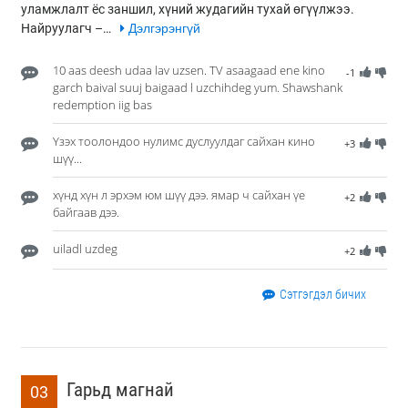
уламжлалт ёс заншил, хүний жудагийн тухай өгүүлжээ.
Найруулагч –…
Дэлгэрэнгүй
10 aas deesh udaa lav uzsen. TV asaagaad ene kino
-1
garch baival suuj baigaad l uzchihdeg yum. Shawshank
redemption iig bas
Үзэх тоолондоо нулимс дуслуулдаг сайхан кино
+3
шүү...
хүнд хүн л эрхэм юм шүү дээ. ямар ч сайхан үе
+2
байгаав дээ.
uiladl uzdeg
+2
Сэтгэгдэл бичих
Гарьд магнай
03