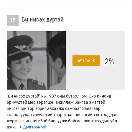
Би нисэх дуртай
15
2%
Санал
"Би нисэх дуртай" нь 1987 оны бүтээл юм. Энэ кинонд
эрчүүдтэй мөр зэрэгцэн ажиллаж байгаа эмэгтэй
нисгэгчийн эр зориг авхаалж самбааг Заяагаар
төлөөлүүлэн үзүүлэхийн зэрэгцээ нислэгийн дотоод дэг
журмыг нягт нямбай биелүүлж байгаа ажилтнуудын үйл
ажи…
Дэлгэрэнгүй