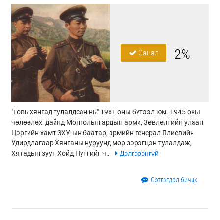
2%
Санал
"Говь хянгад тулалдсан нь" 1981 оны бүтээл юм. 1945 оны
чөлөөлөх дайнд Монголын ардын арми, 3өвлөлтийн улаан
Цэргийн хамт ЗХУ-ын баатар, армийн генерал Плиевийн
Удирдлагаар Хянганы нуруунд мөр зэрэгцэн тулалдаж,
Хятадын зуун Хойд Нутгийг ч…
Дэлгэрэнгүй
Сэтгэгдэл бичих