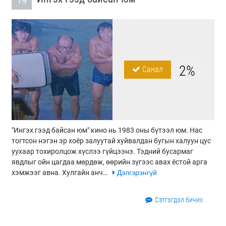
19
2%
Санал
"Ингэх гээд байсан юм" кино нь 1983 оны бүтээл юм. Нас
тогтсон нэгэн эр хоёр залуутай хуйвалдан бугын халуун цус
уухаар тохиролцож хүслээ гүйцээнэ. Тэдний бусармаг
явдлыг ойн цагдаа мөрдөж, өөрийн зүгээс авах ёстой арга
хэмжээг авна. Хулгайн анч…
Дэлгэрэнгүй
Сэтгэгдэл бичих