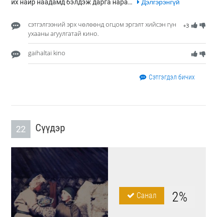
их найр наадамд бэлдэж дарга нара…
Дэлгэрэнгүй
сэтгэлгээний эрх чөлөөнд огцом эргэлт хийсэн гүн
+3
ухааны агуулгатай кино.
gaihaltai kino
Сэтгэгдэл бичих
Сүүдэр
22
2%
Санал