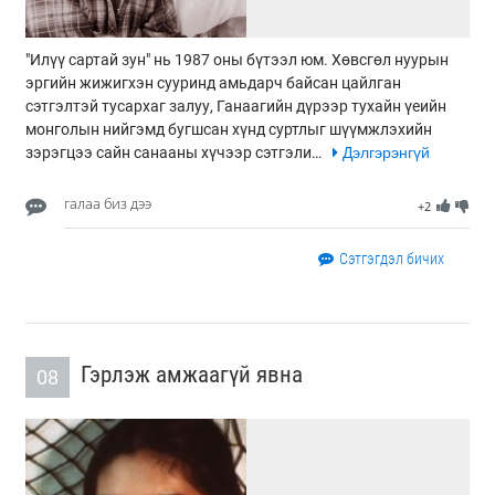
"Илүү сартай зун" нь 1987 оны бүтээл юм. Хөвсгөл нуурын
эргийн жижигхэн сууринд амьдарч байсан цайлган
сэтгэлтэй тусархаг залуу, Ганаагийн дүрээр тухайн үеийн
монголын нийгэмд бугшсан хүнд суртлыг шүүмжлэхийн
зэрэгцээ сайн санааны хүчээр сэтгэли…
Дэлгэрэнгүй
галаа биз дээ
+2
Сэтгэгдэл бичих
Гэрлэж амжаагүй явна
08