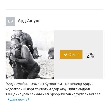
Ард Аюуш
09
2%
Санал
"Ард Аюуш" нь 1984 оны бүтээл юм. Энэ кинонд Ардын
хөдөлгөөний нэрт тэмцэгч Алдар Аюушийн амьдрал
тэмцлийг уран сайхны хэлбэрээр тусган харуулсан бүтээл.
Дэлгэрэнгүй