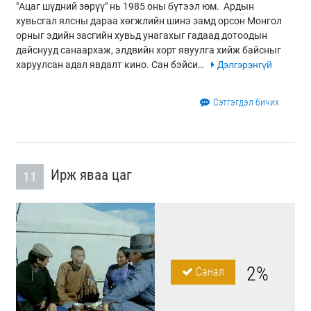
"Ацаг шүдний зөрүү" нь 1985 оны бүтээл юм. Ардын
хувьсгал ялсны дараа хөгжлийн шинэ замд орсон Монгол
орныг эдийн засгийн хувьд унагахыг гадаад дотоодын
дайснууд санаархаж, элдвийн хорт явуулга хийж байсныг
харуулсан адал явдалт кино. Сан бэйси…
Дэлгэрэнгүй
Сэтгэгдэл бичих
Ирж яваа цаг
11
2%
Санал