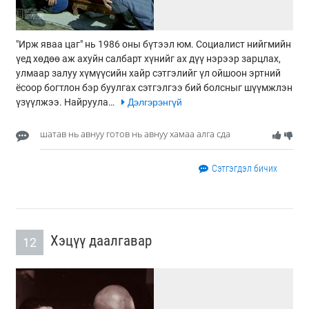
"Ирж яваа цаг" нь 1986 оны бүтээл юм. Социалист нийгмийн
үед хөдөө аж ахуйн салбарт хүнийг ах дүү нэрээр зарцлах,
улмаар залуу хүмүүсийн хайр сэтгэлийг үл ойшоон эртний
ёсоор богтлон бэр буулгах сэтгэлгээ бий болсныг шүүмжлэн
үзүүлжээ. Найруула…
Дэлгэрэнгүй
шатав нь авнуу готов нь авнуу хамаа алга сда
Сэтгэгдэл бичих
Хэцүү даалгавар
12