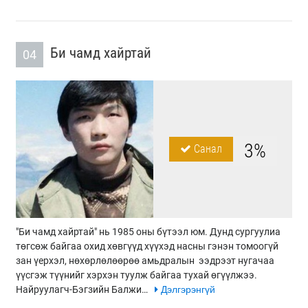
Би чамд хайртай
04
3%
Санал
"Би чамд хайртай" нь 1985 оны бүтээл юм. Дунд сургуулиа
төгсөж байгаа охид хөвгүүд хүүхэд насны гэнэн томоогүй
зан үерхэл, нөхөрлөлөөрөө амьдралын ээдрээт нугачаа
үүсгэж түүнийг хэрхэн туулж байгаа тухай өгүүлжээ.
Найруулагч-Бэгзийн Балжи…
Дэлгэрэнгүй