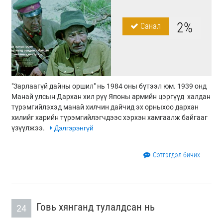
2%
Санал
"Зарлаагүй дайны оршил" нь 1984 оны бүтээл юм. 1939 онд
Манай улсын Дархан хил рүү Японы армийн цэргүүд халдан
түрэмгийлэхэд манай хилчин дайчид эх орныхоо дархан
хилийг харийн түрэмгийлэгчдээс хэрхэн хамгаалж байгааг
үзүүлжээ.
Дэлгэрэнгүй
Сэтгэгдэл бичих
Говь хянганд тулалдсан нь
24