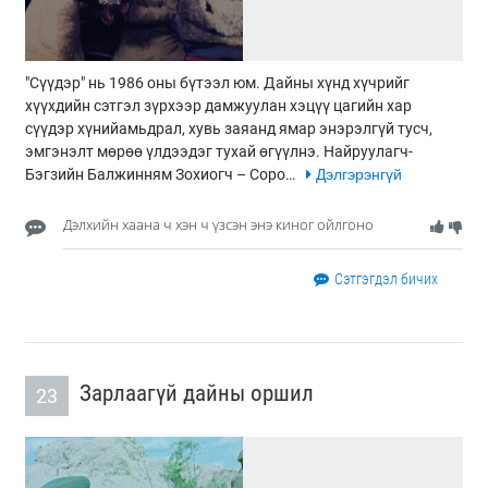
"Сүүдэр" нь 1986 оны бүтээл юм. Дайны хүнд хүчрийг
хүүхдийн сэтгэл зүрхээр дамжуулан хэцүү цагийн хар
сүүдэр хүнийамьдрал, хувь заяанд ямар энэрэлгүй тусч,
эмгэнэлт мөрөө үлдээдэг тухай өгүүлнэ. Найруулагч-
Бэгзийн Балжинням Зохиогч – Соро…
Дэлгэрэнгүй
Дэлхийн хаана ч хэн ч үзсэн энэ киног ойлгоно
Сэтгэгдэл бичих
Зарлаагүй дайны оршил
23