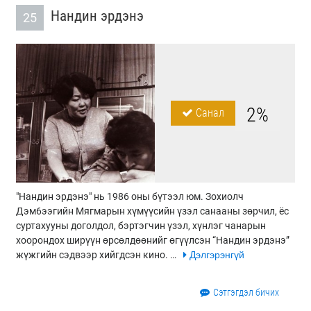
Нандин эрдэнэ
25
2%
Санал
"Нандин эрдэнэ" нь 1986 оны бүтээл юм. Зохиолч
Дэм6ээгийн Мягмарын хүмүүсийн үзэл санааны зөрчил, ёс
суртахууны доголдол, бэртэгчин үзэл, хүнлэг чанарын
хоорондох ширүүн өрсөлдөөнийг өгүүлсэн “Нандин эрдэнэ”
жүжгийн сэдвээр хийгдсэн кино. …
Дэлгэрэнгүй
Сэтгэгдэл бичих