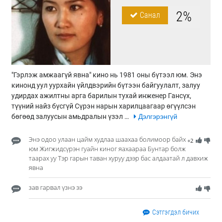
2%
Санал
"Гэрлэж амжаагүй явна" кино нь 1981 оны бүтээл юм. Энэ
кинонд уул уурхайн үйлдвэрийн бүтээн байгуулалт, залуу
удирдах ажилтны арга барилын тухай инженер Гансүх,
түүний найз бүсгүй Сүрэн нарын харилцаагаар өгүүлсэн
бөгөөд залуусын амьдралын үзэл …
Дэлгэрэнгүй
Энэ одоо улаан цайм худлаа шаахаа болимоор байх
+2
юм Жигжидсүрэн гуайн киног яахаараа Бунтар болж
таарах уу Тэр гарын таван хуруу дээр бас алдаатай л давхиж
явна
зав гарвал үзнэ ээ
Сэтгэгдэл бичих