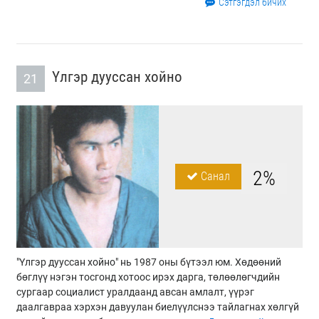
Сэтгэгдэл бичих
Үлгэр дууссан хойно
21
2%
Санал
"Үлгэр дууссан хойно" нь 1987 оны бүтээл юм. Хөдөөний
бөглүү нэгэн тосгонд хотоос ирэх дарга, төлөөлөгчдийн
сургаар социалист уралдаанд авсан амлалт, үүрэг
даалгавраа хэрхэн давуулан биелүүлснээ тайлагнах хөлгүй