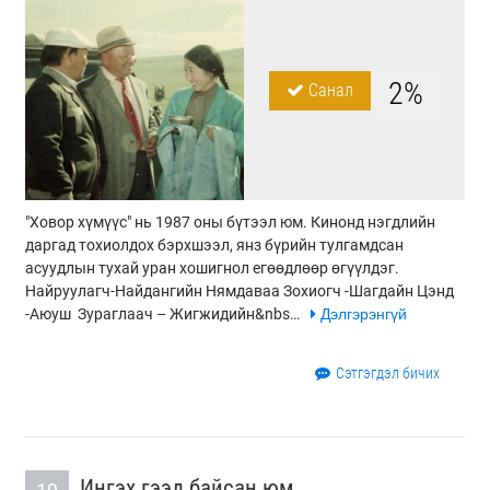
2%
Санал
"Ховор хүмүүс" нь 1987 оны бүтээл юм. Кинонд нэгдлийн
даргад тохиолдох бэрхшээл, янз бүрийн тулгамдсан
асуудлын тухай уран хошигнол егөөдлөөр өгүүлдэг.
Найруулагч-Найдангийн Нямдаваа Зохиогч -Шагдайн Цэнд
-Аюуш Зураглаач – Жигжидийн&nbs…
Дэлгэрэнгүй
Сэтгэгдэл бичих
Ингэх гээд байсан юм