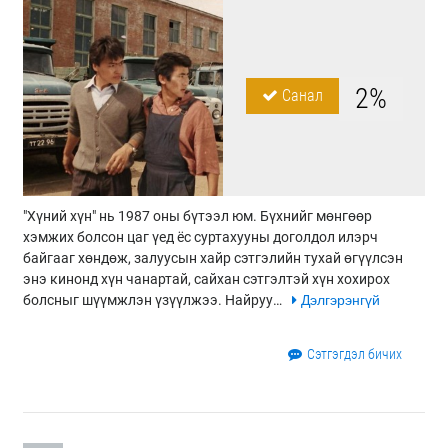
2%
Санал
"Хүний хүн" нь 1987 оны бүтээл юм. Бүхнийг мөнгөөр
хэмжих болсон цаг үед ёс суртахууны доголдол илэрч
байгааг хөндөж, залуусын хайр сэтгэлийн тухай өгүүлсэн
энэ кинонд хүн чанартай, сайхан сэтгэлтэй хүн хохирох
болсныг шүүмжлэн үзүүлжээ. Найруу…
Дэлгэрэнгүй
Сэтгэгдэл бичих