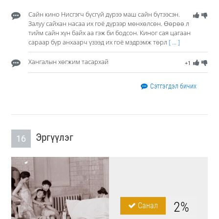
Сайн кино Нисгэгч бүсгүй дүрээ маш сайн бүтээсэн.
Залуу сайхан насаа их гоё дүрээр мөнхөлсөн. Өөрөө л
тийм сайн хүн байх аа гэж би бодсон. Киног сая цагаан
сараар бүр анхаарч үзээд их гоё мэдрэмж төрл
[ ... ]
Хангалын хөгжим тасархай
+1
Сэтгэгдэл бичих
Эргүүлэг
16
2%
Санал