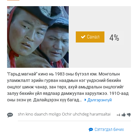
4%
Санал
"Гарьд магнай" кино нь 1983 оны бүтээл юм. Монголын
уламжлалт эрийн гурван наадмын нэг үндэсний бөхийн
онцлог шинж чанар, зан төрх, ахуй амьдралын онцлогийг
залуу бөхийн үйл явдлаар дамжуулан харуулжээ. 191О-аад
оны эхэн үе. Далайцэрэн хүү багад…
Дэлгэрэнгүй
shn kino daanch moligo Ochir uhchdeg haramsaltai
+4
Сэтгэгдэл бичих