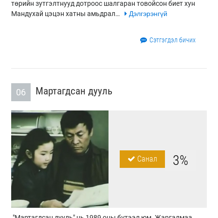
төрийн зутгэлтнууд дотроос шалгаран товойсон биет хун
Мандухай цэцэн хатны амьдрал…
Дэлгэрэнгүй
Сэтгэгдэл бичих
Мартагдсан дууль
06
3%
Санал
"Мартагдсан дууль" нь 1989 оны бүтээл юм. Жаргалмаа