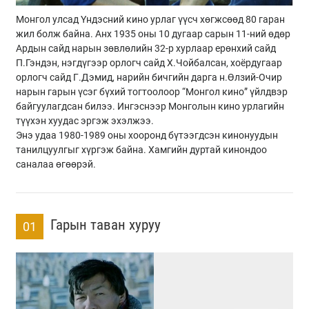
Монгол улсад Үндэсний кино урлаг үүсч хөгжсөөд 80 гаран
жил болж байна. Анх 1935 оны 10 дугаар сарын 11-ний өдөр
Ардын сайд нарын зөвлөлийн 32-р хурлаар ерөнхий сайд
П.Гэндэн, нэгдүгээр орлогч сайд Х.Чойбалсан, хоёрдугаар
орлогч сайд Г.Дэмид, нарийн бичгийн дарга н.Өлзий-Очир
нарын гарын үсэг бүхий тогтоолоор “Монгол кино” үйлдвэр
байгуулагдсан билээ. Ингэснээр Монголын кино урлагийн
түүхэн хуудас эргэж эхэлжээ.
Энэ удаа 1980-1989 оны хооронд бүтээгдсэн кинонуудын
танилцуулгыг хүргэж байна. Хамгийн дуртай кинондоо
саналаа өгөөрэй.
Гарын таван хуруу
01