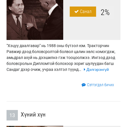
2%
Санал
"Хэцүү даалгавар" нь 1988 оны бүтээл юм. Тракторчин
Равжир дээд боловсролтой болвол цалин хөлс нэмэгдэж,
амьдрал ахуй нь дээшилнэ гэж тооцоолжээ. Ингээд дээд
боловсролын Дипломтой болохоор зориг шулуудан багш
Сандаг дээр очиж, учраа хэлтэл түүнд…
Дэлгэрэнгүй
Сэтгэгдэл бичих
Хүний хүн
13