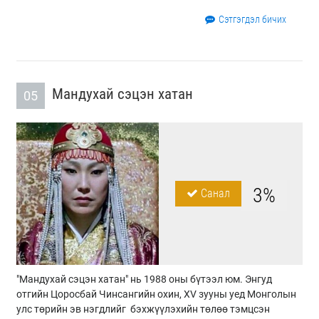
Сэтгэгдэл бичих
Мандухай сэцэн хатан
05
3%
Санал
"Мандухай сэцэн хатан" нь 1988 оны бүтээл юм. Энгуд
отгийн Цоросбай Чинсангийн охин, ХV зууны уед Монголын
улс төрийн эв нэгдлийг бэхжүүлэхийн төлөө тэмцсэн