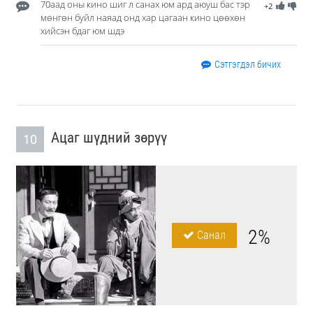
70аад оны кино шиг л санах юм ард аюуш бас тэр
+2
мөнгөн буйл наяад онд хар цагаан кино цөөхөн
хийсэн бдаг юм шдэ
Сэтгэгдэл бичих
Ацаг шүдний зөрүү
10
2%
Санал