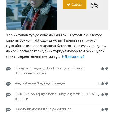
5%
Санал
"Гарын таван хуруу" кино нь 1983 оны бүтээл юм. Энэхүү
кино нь Зохиолч Ч.Лодойдамбын “Гарын таван хуруу”
жүжгийн зохиолоос сэдэвлэн бүтээсэн. Энэхүү кинонд ээж
нь нас барснаар гэр бүлийн тэргүүлэгчээр том охин Сүрэн
үлдэж, дөрвөн өнчин дүүгээ хү…
Дэлгэрэнгүй
Shaagii air 2 awgaigii dund oron garan uhaarch
dvnkvvrnee gchi chin
Чадраабалын Лодойдамба шдээ
+3
1980-1989 on gejugaashdee Tungala g tamir 1971-1973
+2
biluudee
Ч.Лодойдамба биш бил үү? Админ аа!