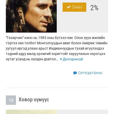
2%
Санал
"Газарчин" кино нь 1983 оны бүтээл юм. Олон зуун жилийн
тэртээ хөх толбот Монголчуудын өвөг болох Америк тивийн
уугуул иргэд улаан арьст Индианчуудын тухай өгүүлэхдээ
тэдний адуу малд эрэмгий зоригтойг харуулахын зэрэгцээ
нутаг усанд нь халдан довтол…
Дэлгэрэнгүй
Сэтгэгдэл бичих
Ховор хүмүүс
18