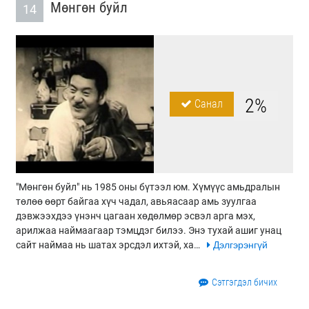
Мөнгөн буйл
14
2%
Санал
"Мөнгөн буйл" нь 1985 оны бүтээл юм. Хүмүүс амьдралын
төлөө өөрт байгаа хүч чадал, авьяасаар амь зуулгаа
дэвжээхдээ үнэнч цагаан хөдөлмөр эсвэл арга мэх,
арилжаа наймаагаар тэмцдэг билээ. Энэ тухай ашиг унац
сайт наймаа нь шатах эрсдэл ихтэй, ха…
Дэлгэрэнгүй
Сэтгэгдэл бичих