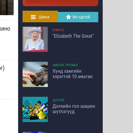
Шинэ
Их одтой
кино
ХҮМҮҮС
"Elizabeth The Great"
АМЬТАН, УРГАМАЛ
г)
Хүнд хамгийн
хэрэгтэй 10 амьтан
ДЭЛХИЙ
Дэлхийн гол шашин
шүтлэгүүд