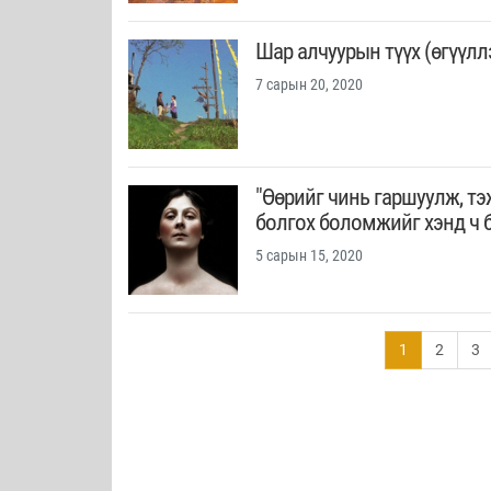
Шар алчуурын түүх (өгүүлл
7 сарын 20, 2020
"Өөрийг чинь гаршуулж, т
болгох боломжийг хэнд ч б
5 сарын 15, 2020
1
2
3