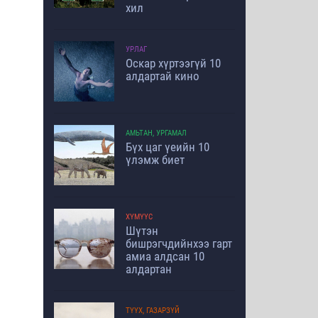
хил
УРЛАГ
Оскар хүртээгүй 10
алдартай кино
АМЬТАН, УРГАМАЛ
Бүх цаг үеийн 10
үлэмж биет
ХҮМҮҮС
Шүтэн
бишрэгчдийнхээ гарт
амиа алдсан 10
алдартан
ТҮҮХ, ГАЗАРЗҮЙ