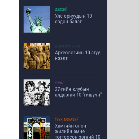
ДЭЛХИЙ
Улс орнуудын 10
содон бэлэг
ШИНЖЛЭХ УХААН
Археологийн 10 агуу
нээлт
УРЛАГ
27-гийн клубын
алдартай 10 "гишүүн"
ТҮҮХ, ГАЗАРЗҮЙ
Хамгийн олон
жилийн өмнө
тогтоосон эртний 10