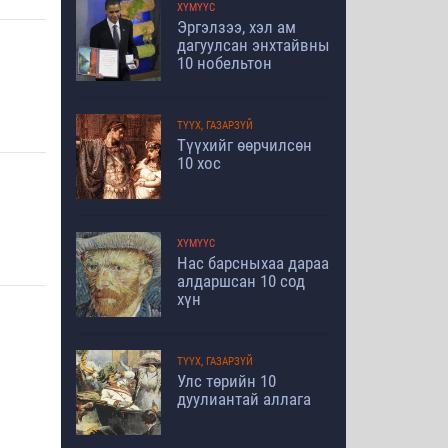
ХҮМҮҮС
Эргэлзээ, хэл ам
дагуулсан энхтайвны
10 нобельтон
ТҮҮХ, ГАЗАРЗҮЙ
Түүхийг өөрчилсөн
10 хос
ХҮМҮҮС
Нас барсныхаа дараа
алдаршсан 10 сод
хүн
ТҮҮХ, ГАЗАРЗҮЙ
Улс төрийн 10
дуулиантай аллага