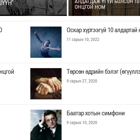
АЛДАГДАЖ ҮГҮЙ БОЛСОН 10
ШҮҮН"
ОНЦГОЙ НОМ
0
Оскар хүртээгүй 10 алдартай 
11 сарын 10, 2022
онцгой
Төрсөн өдрийн бэлэг (өгүүллэ
9 сарын 27, 2020
Баатар хотын симфони
9 сарын 10, 2020