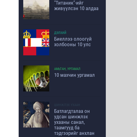
"Титаник"-ийг
живүүлсэн 10 алдаа
ДЭЛХИЙ
Биеллээ олоогүй
холбооны 10 улс
АМЬТАН, УРГАМАЛ
10 махчин ургамал
ШИНЖЛЭХ УХААН
Батлагдталаа он
удсан шинжлэх
ухааны санал,
таамгууд ба
тэдгээрийг анхлан