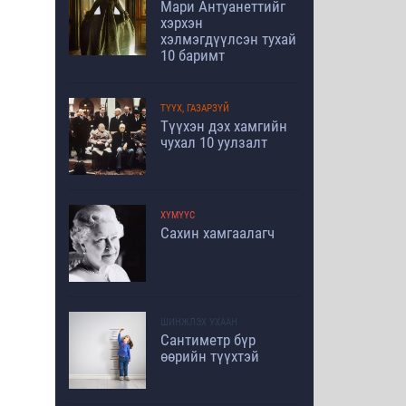
Мари Антуанеттийг
хэрхэн
хэлмэгдүүлсэн тухай
10 баримт
ТҮҮХ, ГАЗАРЗҮЙ
Түүхэн дэх хамгийн
чухал 10 уулзалт
ХҮМҮҮС
Сахин хамгаалагч
ШИНЖЛЭХ УХААН
Сантиметр бүр
өөрийн түүхтэй