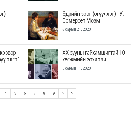
эг)
Өдрийн зоог (өгүүллэг) - У.
Сомерсет Моэм
6 сарын 21, 2020
эжээвэр
XX зууны гайхамшигтай 10
үү олго"
хөгжмийн зохиолч
5 сарын 11, 2020
4
5
6
7
8
9