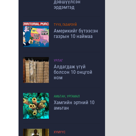
дэвшүүлсэн
эрдэмтэд
ТҮҮХ, ГАЗАРЗҮЙ
Америкийг бүтээсэн
газрын 10 наймаа
УРЛАГ
Алдагдаж үгүй
болсон 10 онцгой
ном
АМЬТАН, УРГАМАЛ
Хамгийн эртний 10
амьтан
ХҮМҮҮС