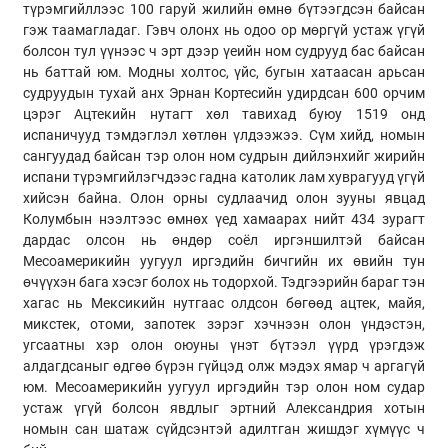
түрэмгийллээс 100 гаруй жилийн өмнө бүтээгдсэн байсан
гэж таамагладаг. Гэвч олонх нь одоо ор мөргүй устаж үгүй
болсон тул үүнээс ч эрт дээр үеийн ном судрууд бас байсан
нь баттай юм. Модны холтос, үйс, бугын хатаасан арьсан
судруудын тухай анх Эрнан Кортесийн удирдсан 600 орчим
цэрэг Ацтекийн нутагт хөл тавихад буюу 1519 онд
испаничууд тэмдэглэл хөтлөн үлдээжээ. Сүм хийд, номын
сангуудад байсан тэр олон ном судрын дийлэнхийг жирийн
испани түрэмгийлэгчдээс гадна католик лам хуврагууд үгүй
хийсэн байна. Олон орны судлаачид олон зууны явцад
Колумбын нээлтээс өмнөх үед хамаарах нийт 434 зурагт
дардас олсон нь өндөр соёл иргэншилтэй байсан
Месоамерикийн уугуул иргэдийн бичгийн их өвийн тун
өчүүхэн бага хэсэг болох нь тодорхой. Тэдгээрийн бараг тэн
хагас нь Мексикийн нутгаас олдсон бөгөөд ацтек, майя,
микстек, отоми, запотек зэрэг хэчнээн олон үндэстэн,
угсаатны хэр олон оюуны үнэт бүтээл үүрд үрэгдэж
алдагдсаныг өдгөө бүрэн гүйцэд олж мэдэх ямар ч аргагүй
юм. Месоамерикийн уугуул иргэдийн тэр олон ном судар
устаж үгүй болсон явдлыг эртний Александрия хотын
номын сан шатаж сүйдсэнтэй адилтган жишдэг хүмүүс ч