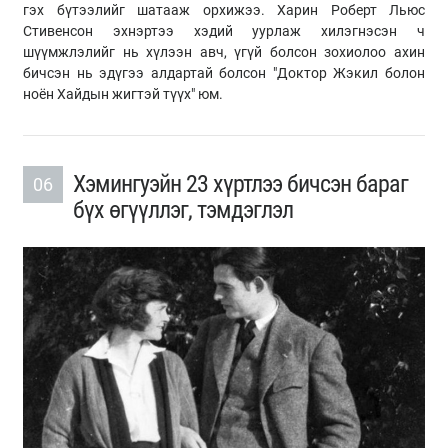
гэх бүтээлийг шатааж орхижээ. Харин Роберт Льюс
Стивенсон эхнэртээ хэдий уурлаж хилэгнэсэн ч
шүүмжлэлийг нь хүлээн авч, үгүй болсон зохиолоо ахин
бичсэн нь эдүгээ алдартай болсон "Доктор Жэкил болон
ноён Хайдын жигтэй түүх" юм.
Хэмингуэйн 23 хүртлээ бичсэн бараг
06
бүх өгүүллэг, тэмдэглэл