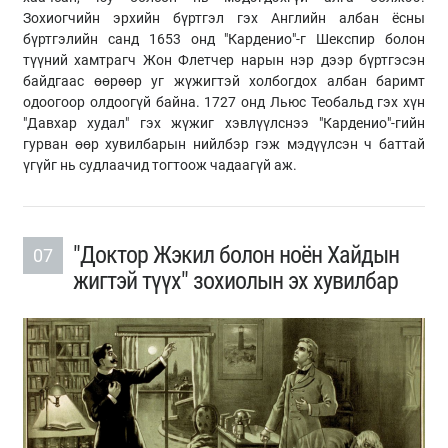
Зохиогчийн эрхийн бүртгэл гэх Английн албан ёсны
бүртгэлийн санд 1653 онд "Карденио"-г Шекспир болон
түүний хамтрагч Жон Флетчер нарын нэр дээр бүртгэсэн
байдгаас өөрөөр уг жүжигтэй холбогдох албан баримт
одоогоор олдоогүй байна. 1727 онд Льюс Теобальд гэх хүн
"Давхар худал" гэх жүжиг хэвлүүлснээ "Карденио"-гийн
гурван өөр хувилбарын нийлбэр гэж мэдүүлсэн ч баттай
үгүйг нь судлаачид тогтоож чадаагүй аж.
"Доктор Жэкил болон ноён Хайдын
07
жигтэй түүх" зохиолын эх хувилбар