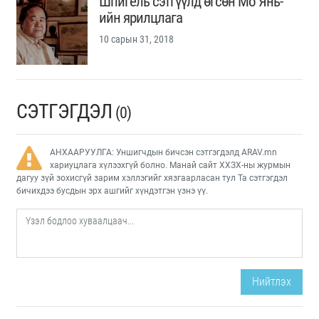
Шпигель сэтгүүлд өгсөн Мо Янь-
ийн ярилцлага
10 сарын 31, 2018
СЭТГЭГДЭЛ
(0)
АНХААРУУЛГА: Уншигчдын бичсэн сэтгэгдэлд ARAV.mn
хариуцлага хүлээхгүй болно. Манай сайт ХХЗХ-ны журмын
дагуу зүй зохисгүй зарим хэллэгийг хязгаарласан тул Та сэтгэгдэл
бичихдээ бусдын эрх ашгийг хүндэтгэн үзнэ үү.
Нийтлэх