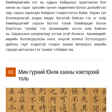
бөмбөрцөгийн нэг нь оддын байршлыг зурагласан бол
нөгөө нь гараг эрхсийн орчил хөдөлгөөн болон дэлхийгээс
нар, сарны харагдах байдлыг тэмдэглэсэн байж. Харин тун
боловсронгуй, алдаа мадаг багатай байсан гэх уг хоёр
бөмбөрцөгийг хэрхэн бүтээх тухай "Бөмбөрцөг болон
бортогын тухайд" гэх Архимедийн нэгэн ном байсан
нь Сиракузын халдлагаар устаж үгүй болжээ. Архимедийг
өөрийн боловсруулсан онол, онцгой зохиол бүтээлүүдээ
дайсны гарт алдахгүй гэхдээ зарим бичвэрээ өөрийн
гараар шатаасан гэх таамаг ч байдаг аж.
Мин гүрний Юнлө хааны нэвтэрхий
03
толь