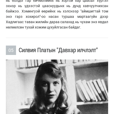
нь болдог гар бичмэлийнх нь хортой хар цаасыг хүртэл
эхнэр нь үдээстэй цааснуудынх нь дунд хавчуулчихсан
байжээ. Хэмингуэй өөрийнх нь хэлснээр "аймшигтай том
энэ гарз хохирол"-оо насан туршаа мартаагүйн дээр
Хадлигаас таван жилийн дараа салахад нь чухам энэ явдал
нөлөөлсөн тухай хожим цухуйлгасан байдаг.
Силвия Платын "Давхар илчлэлт"
05