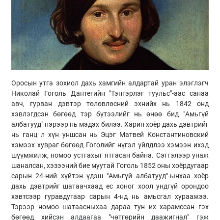
Оросын утга зохиол дахь хамгийн алдартай уран элэглэгч
Николай Гоголь Дантегийн "Тэнгэрлэг туульс"-аас санаа
авч, гурван дэвтэр төлөвлөсний эхнийх нь 1842 онд
хэвлэгдсэн бөгөөд тэр бүтээлийг нь өнөө бид "Амьгүй
албатууд" нэрээр нь мэдэх билээ. Харин хоёр дахь дэвтрийг
нь ганц л хүн уншсан нь Эцэг Матвей Константиновский
хэмээх хувраг бөгөөд Гоголийг нүгэл үйлдлээ хэмээн ихэд
шүүмжилж, номоо устгахыг ятгасан байна. Сэтгэлээр унаж
шаналсан, хэзээний бие муутай Гоголь 1852 оны хоёрдугаар
сарын 24-ний хүйтэн үдэш "Амьгүй албатууд"-ынхаа хоёр
дахь дэвтрийг шатаачхаад ес хоног хоол ундгүй орондоо
хэвтсээр гуравдугаар сарын 4-нд нь амьсгал хураажээ.
Тэрээр номоо шатаасныхаа дараа тун их харамссан гэх
бөгөөд хийсэн алдаагаа "чөтгөрийн даажигнал" гэж