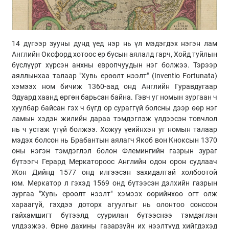
14 дүгээр зууны дунд үед нэр нь үл мэдэгдэх нэгэн лам
Английн Оксфорд хотоос ер бусын аялалд гарч, Хойд туйлын
бүслүүрт хүрсэн анхны европчуудын нэг болжээ. Тэрээр
аяллынхаа талаар "Хувь ерөөлт нээлт" (Inventio Fortunata)
хэмээх ном бичиж 1360-аад онд Английн Гуравдугаар
Эдуард хаанд өргөн барьсан байна. Гэвч уг номын зургаан ч
хуулбар байсан гэх ч бүгд ор сураггүй болсны дээр өөр нэг
ламын хэдэн жилийн дараа тэмдэглэж үлдээсэн товчлол
нь ч устаж үгүй болжээ. Хожуу үеийнхэн уг номын талаар
мэдэх болсон нь Брабантын аялагч Якоб вон Кноксын 1370
оны нэгэн тэмдэглэл болон Флемингийн газрын зураг
бүтээгч Герард Меркатороос Английн одон орон судлаач
Жон Дийнд 1577 онд илгээсэн захидалтай холбоотой
юм. Меркатор л гэхэд 1569 онд бүтээсэн дэлхийн газрын
зургаа "Хувь ерөөлт нээлт" хэмээх өөрийнхөө огт олж
хараагүй, гэхдээ доторх агуулгыг нь олонтоо сонссон
гайхамшигт бүтээлд суурилан бүтээснээ тэмдэглэн
үлдээжээ. Өрнө дахины газарзүйн их нээлтүүд хийгдэхэд