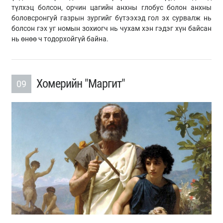
түлхэц болсон, орчин цагийн анхны глобус болон анхны
боловсронгуй газрын зургийг бүтээхэд гол эх сурвалж нь
болсон гэх уг номын зохиогч нь чухам хэн гэдэг хүн байсан
нь өнөө ч тодорхойгүй байна.
Хомерийн "Маргит"
09