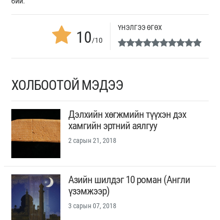
бий.
ҮНЭЛГЭЭ ӨГӨХ
10
/10
ХОЛБООТОЙ МЭДЭЭ
Дэлхийн хөгжмийн түүхэн дэх
хамгийн эртний аялгуу
2 сарын 21, 2018
Азийн шилдэг 10 роман (Англи
үзэмжээр)
3 сарын 07, 2018