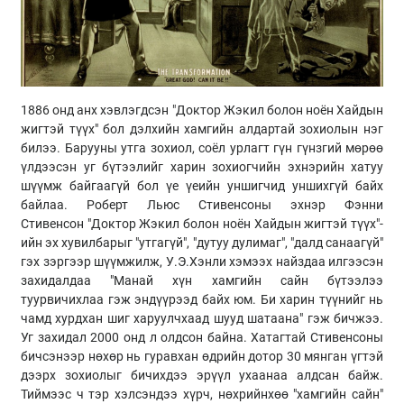
1886 онд анх хэвлэгдсэн "Доктор Жэкил болон ноён Хайдын
жигтэй түүх" бол дэлхийн хамгийн алдартай зохиолын нэг
билээ. Барууны утга зохиол, соёл урлагт гүн гүнзгий мөрөө
үлдээсэн уг бүтээлийг харин зохиогчийн эхнэрийн хатуу
шүүмж байгаагүй бол үе үеийн уншигчид уншихгүй байх
байлаа. Роберт Льюс Стивенсоны эхнэр Фэнни
Стивенсон "Доктор Жэкил болон ноён Хайдын жигтэй түүх"-
ийн эх хувилбарыг "утгагүй", "дутуу дулимаг", "далд санаагүй"
гэх зэргээр шүүмжилж, У.Э.Хэнли хэмээх найздаа илгээсэн
захидалдаа "Манай хүн хамгийн сайн бүтээлээ
туурвичихлаа гэж эндүүрээд байх юм. Би харин түүнийг нь
чамд хурдхан шиг харуулчхаад шууд шатаана" гэж бичжээ.
Уг захидал 2000 онд л олдсон байна. Хатагтай Стивенсоны
бичсэнээр нөхөр нь гуравхан өдрийн дотор 30 мянган үгтэй
дээрх зохиолыг бичихдээ эрүүл ухаанаа алдсан байж.
Тиймээс ч тэр хэлсэндээ хүрч, нөхрийнхөө "хамгийн сайн"