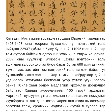
Хятадын Мин гүрний гуравдугаар хаан Юнлөгийн зарлигаар
1403-1408 оны хооронд бүтээгдсэн уг нэвтэрхий толь
нийтдээ 22937 хуйлмал буюу бүлэгтэй, 11095 хэсэгтэй асар
том бүтээл байсан ч өдгөө 3.5 хувь нь л үлдэж хоцорчээ.
2007 оны сүүлчээр Wikipedia цахим нэвтэрхий толь
ашиглалтад орох хүртэл буюу бараг бүтэн 600 жил дэлхийн
түүхэн дэх хамгийн том нэвтэрхий толь гэгдэж байсан уг
бүтээлийн ихэнх хэсэг нь Хар тамхины хоёрдугаар дайны
үед болон Ихэтуаны бослогын үеэр устаж үгүй болсон
байна. Юнлө хаан эрдэм мэдлэгийг эрхэмлэн дээдэлдэг
байснаас Ханлин хүрээлэнгийн 100 гаруй эрдэмтэн
мэргэдийг цуглуулж, утга зохиолын ховор нандин номуудыг
хуулбарлахыг анх даалгажээ. Харин энэ ажил нь аажмаар
өргөжин тэлж, ерөнхийн мэдлэгийн бүхий л хүрээг, тэр