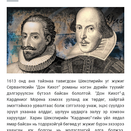
1613 онд анх тайзнаа тавигдсан Шекспирийн уг жүжиг
Сервантесийн "Дон Кихот" романы нэгэн дүрийн түүхийг
дэлгэрүүлсэн бүтээл байсан бололтой. "Дон Кихот"-д
Кардениог Морена хэмээх ууланд аж төрдөг, хайртай
эмэгтэйнхээ урвалтаас болж сэтгэлээр унаж, эцэс сүүлдээ
эрүүл ухаанаа алддаг, шулуун шударга залуу эр хэмээн
харуулдаг. Харин Шекспирийн "Карденио"-гийн үйл явдал
ямар байсан нь тодорхойгүй бөгөөд уг жүжиг бүрэн эхээрээ
хаачсан, юу болсон нь мэдэгдэхгүй алга болжээ.