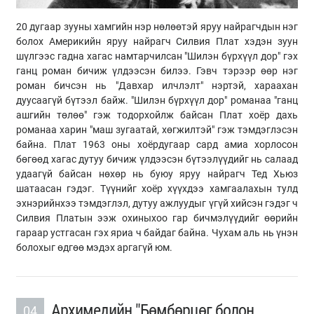
20 дугаар зууны хамгийн нэр нөлөөтэй яруу найрагчдын нэг
болох Америкийн яруу найрагч Силвия Плат хэдэн зуун
шүлгээс гадна хагас намтарчилсан "Шилэн бүрхүүл дор" гэх
ганц роман бичиж үлдээсэн билээ. Гэвч тэрээр өөр нэг
роман бичсэн нь "Давхар илчлэлт" нэртэй, хараахан
дуусаагүй бүтээл байж. "Шилэн бүрхүүл дор" романаа "ганц
ашгийн төлөө" гэж тодорхойлж байсан Плат хоёр дахь
романаа харин "маш зугаатай, хөгжилтэй" гэж тэмдэглэсэн
байна. Плат 1963 оны хоёрдугаар сард амиа хорлосон
бөгөөд хагас дутуу бичиж үлдээсэн бүтээлүүдийг нь салаад
удаагүй байсан нөхөр нь буюу яруу найрагч Тед Хьюз
шатаасан гэдэг. Түүнийг хоёр хүүхдээ хамгаалахын тулд
эхнэрийнхээ тэмдэглэл, дутуу ажлуудыг үгүй хийсэн гэдэг ч
Силвия Платын ээж охиныхоо гар бичмэлүүдийг өөрийн
гараар устгасан гэх яриа ч байдаг байна. Чухам аль нь үнэн
болохыг өдгөө мэдэх аргагүй юм.
Архимедийн "Бөмбөрцөг болон
04