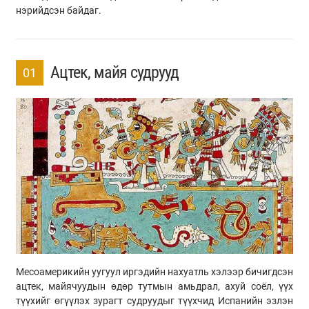
нэрийдсэн байдаг.
Ацтек, майя судрууд
01
Месоамерикийн уугуул иргэдийн нахуатль хэлээр бичигдсэн
ацтек, майячуудын өдөр тутмын амьдрал, ахуй соёл, үүх
түүхийг өгүүлэх зурагт судруудыг түүхчид Испанийн эзлэн