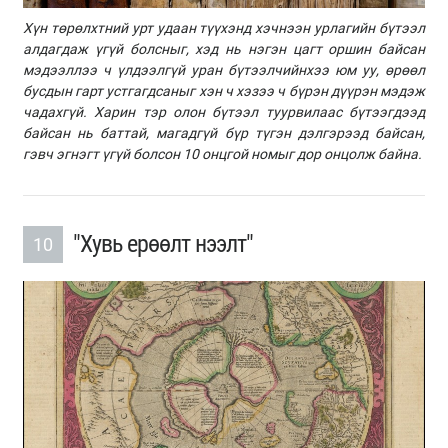
Хүн төрөлхтний урт удаан түүхэнд хэчнээн урлагийн бүтээл
алдагдаж үгүй болсныг, хэд нь нэгэн цагт оршин байсан
мэдээллээ ч үлдээлгүй уран бүтээлчийнхээ юм уу, өрөөл
бусдын гарт устгагдсаныг хэн ч хэзээ ч бүрэн дүүрэн мэдэж
чадахгүй. Харин тэр олон бүтээл туурвилаас бүтээгдээд
байсан нь баттай, магадгүй бүр түгэн дэлгэрээд байсан,
гэвч эгнэгт үгүй болсон 10 онцгой номыг дор онцолж байна.
"Хувь ерөөлт нээлт"
10