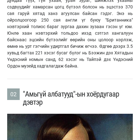
дундаа түүх, гүн ухаан, уран зураг, шинжлэх ухааны
сэдвүүдийг хамарсан цогц бүтээл болсон нь эцэстээ 370
сая гаруй хятад ханз агуулсан байсан гэдэг. Энэ нь
ойролцоогоор 250 сая англи үг буюу "Британника"
нэвтэрхий толиос бараг зургаа дахин зузаан гэсэн үг юм.
Юнлө хаан нэвтэрхий тольдоо ихэд сэтгэл хангалуун
байснаас эцсийн бүтээлийг өөрийн оны цолоор нэрлэж,
өмнө нь урт гэгчийн удиртгал бичиж өгчээ. Өдгөө дээрх 3.5
хувьд багтах 221 хэсэг бусаг бүлэг нь Бээжин дэх Хятадын
Үндэсний номын санд, 62 хэсэг нь Тайпэй дэх Үндэсний
Ордон музейд хадгалагдаж байна.
"Амьгүй албатууд"-ын хоёрдугаар
02
дэвтэр