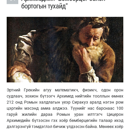
бортогын тухайд"
Эртний Грекийн агуу математикч, физикч, одон орон
судлаач, зохион бүтээгч Архимед нийтийн тооллын өмнөх
212 онд Ромын халдлагын үеэр Сиракуз аралд нэгэн ром
цэргийн мэсэнд амиа алджээ. Түүнийг нас барснаас 100
гаруй жилийн дараа Ромын уран илтгэгч Цицерон
Архимедийн бүтээсэн гэх хоёр бөмбөрцөгийн талаар ихэд
дэлгэрэнгүй тэмдэглэл бичиж үлдээсэн байна. Мөнөөх хоёр