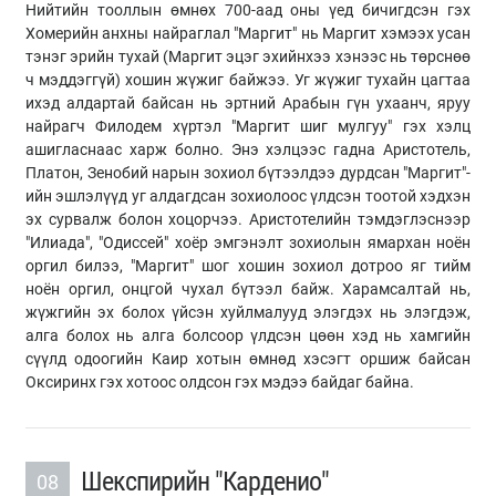
Нийтийн тооллын өмнөх 700-аад оны үед бичигдсэн гэх
Хомерийн анхны найраглал "Маргит" нь Маргит хэмээх усан
тэнэг эрийн тухай (Маргит эцэг эхийнхээ хэнээс нь төрснөө
ч мэддэггүй) хошин жүжиг байжээ. Уг жүжиг тухайн цагтаа
ихэд алдартай байсан нь эртний Арабын гүн ухаанч, яруу
найрагч Филодем хүртэл "Маргит шиг мулгуу" гэх хэлц
ашигласнаас харж болно. Энэ хэлцээс гадна Аристотель,
Платон, Зенобий нарын зохиол бүтээлдээ дурдсан "Маргит"-
ийн эшлэлүүд уг алдагдсан зохиолоос үлдсэн тоотой хэдхэн
эх сурвалж болон хоцорчээ. Аристотелийн тэмдэглэснээр
"Илиада", "Одиссей" хоёр эмгэнэлт зохиолын ямархан ноён
оргил билээ, "Маргит" шог хошин зохиол дотроо яг тийм
ноён оргил, онцгой чухал бүтээл байж. Харамсалтай нь,
жүжгийн эх болох үйсэн хуйлмалууд элэгдэх нь элэгдэж,
алга болох нь алга болсоор үлдсэн цөөн хэд нь хамгийн
сүүлд одоогийн Каир хотын өмнөд хэсэгт оршиж байсан
Оксиринх гэх хотоос олдсон гэх мэдээ байдаг байна.
Шекспирийн "Карденио"
08