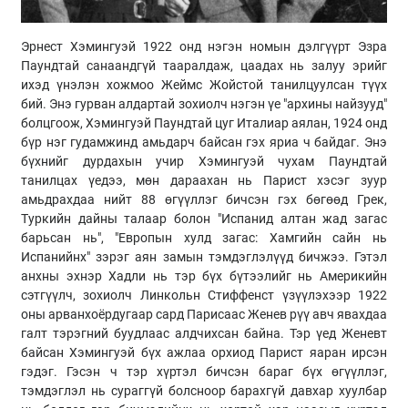
Эрнест Хэмингуэй 1922 онд нэгэн номын дэлгүүрт Эзра
Паундтай санаандгүй тааралдаж, цаадах нь залуу эрийг
ихэд үнэлэн хожмоо Жеймс Жойстой танилцуулсан түүх
бий. Энэ гурван алдартай зохиолч нэгэн үе "архины найзууд"
болцгоож, Хэмингуэй Паундтай цуг Италиар аялан, 1924 онд
бүр нэг гудамжинд амьдарч байсан гэх яриа ч байдаг. Энэ
бүхнийг дурдахын учир Хэмингуэй чухам Паундтай
танилцах үедээ, мөн дараахан нь Парист хэсэг зуур
амьдрахдаа нийт 88 өгүүллэг бичсэн гэх бөгөөд Грек,
Туркийн дайны талаар болон "Испанид алтан жад загас
барьсан нь", "Европын хулд загас: Хамгийн сайн нь
Испанийнх" зэрэг аян замын тэмдэглэлүүд бичжээ. Гэтэл
анхны эхнэр Хадли нь тэр бүх бүтээлийг нь Америкийн
сэтгүүлч, зохиолч Линкольн Стиффенст үзүүлэхээр 1922
оны арванхоёрдугаар сард Парисаас Женев рүү авч явахдаа
галт тэрэгний буудлаас алдчихсан байна. Тэр үед Женевт
байсан Хэмингуэй бүх ажлаа орхиод Парист яаран ирсэн
гэдэг. Гэсэн ч тэр хүртэл бичсэн бараг бүх өгүүллэг,
тэмдэглэл нь сураггүй болсноор барахгүй давхар хуулбар