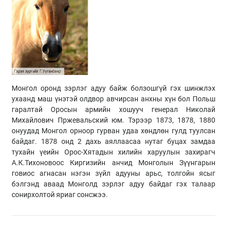
Монгол оронд зэрлэг адуу байж болзошгүй гэх шинжлэх
ухаанд маш үнэтэй олдвор авчирсан анхны хүн бол Польш
гаралтай Оросын армийн хошууч генерал Николай
Михайлович Пржевальский юм. Тэрээр 1873, 1878, 1880
онуудад Монгол орноор гурван удаа хөндлөн гулд туулсан
байдаг. 1878 онд 2 дахь аяллаасаа нутаг буцах замдаа
тухайн үеийн Орос-Хятадын хилийн харуулын захирагч
А.К.Тихоновоос Киргизийн анчид Монголын Зүүнгарын
говиос агнасан нэгэн зүйл адууны арьс, толгойн ясыг
бэлгэнд аваад Монголд зэрлэг адуу байдаг гэх талаар
сонирхолтой яриаг сонсжээ.