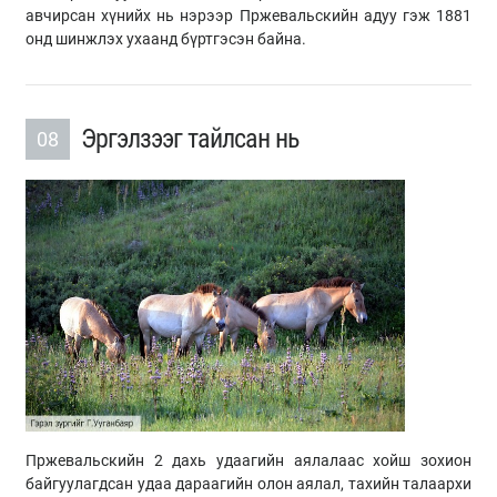
авчирсан хүнийх нь нэрээр Пржевальскийн адуу гэж 1881
онд шинжлэх ухаанд бүртгэсэн байна.
Эргэлзээг тайлсан нь
08
Пржевальскийн 2 дахь удаагийн аялалаас хойш зохион
байгуулагдсан удаа дараагийн олон аялал, тахийн талаархи