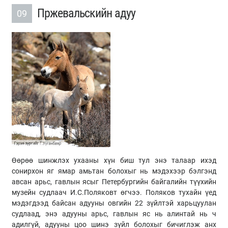
Пржевальскийн адуу
09
Өөрөө шинжлэх ухааны хүн биш тул энэ талаар ихэд
сонирхон яг ямар амьтан болохыг нь мэдэхээр бэлгэнд
авсан арьс, гавлын ясыг Петербургийн байгалийн түүхийн
музейн судлаач И.С.Поляковт өгчээ. Поляков тухайн үед
мэдэгдээд байсан адууны овгийн 22 зүйлтэй харьцуулан
судлаад, энэ адууны арьс, гавлын яс нь алинтай нь ч
адилгүй, адууны цоо шинэ зүйл болохыг бичиглэж анх