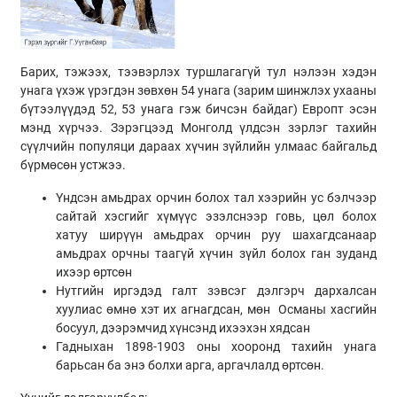
Барих, тэжээх, тээвэрлэх туршлагагүй тул нэлээн хэдэн
унага үхэж үрэгдэн зөвхөн 54 унага (зарим шинжлэх ухааны
бүтээлүүдэд 52, 53 унага гэж бичсэн байдаг) Европт эсэн
мэнд хүрчээ. Зэрэгцээд Монголд үлдсэн зэрлэг тахийн
сүүлчийн популяци дараах хүчин зүйлийн улмаас байгальд
бүрмөсөн устжээ.
Үндсэн амьдрах орчин болох тал хээрийн ус бэлчээр
сайтай хэсгийг хүмүүс эзэлснээр говь, цөл болох
хатуу ширүүн амьдрах орчин руу шахагдсанаар
амьдрах орчны таагүй хүчин зүйл болох ган зуданд
ихээр өртсөн
Нутгийн иргэдэд галт зэвсэг дэлгэрч дархалсан
хуулиас өмнө хэт их агнагдсан, мөн Османы хасгийн
босуул, дээрэмчид хүнсэнд ихээхэн хядсан
Гадныхан 1898-1903 оны хооронд тахийн унага
барьсан ба энэ болхи арга, аргачлалд өртсөн.