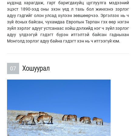
нүдэнд харагдаж, гарт баригдахуйц цуглуулга мэдээний
эцэст 1890-ээд оны эхэн үед л тахь бол жинхэнэ зэрлэг
адуу гэдгийг олон улсад хүлээн зөвшөөрчээ. Эргэлзэх нь ч
зүй ёсных байсан, чухамдаа Европын Тарпан гэх өөр нэгэн
зүйл зэрлэг адууг устсанаас хойш дэлхийд нэг ч зүйл зэрлэг
адуу үлдээгүй гэдэгт бүрэн итгэлтэй байсан гадныхан
Монголд зэрлэг адуу байна гэдэгт хэн нь ч итгээгүй юм.
Хошуурал
07