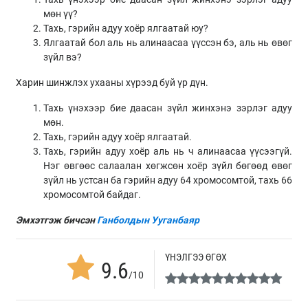
мөн үү?
Тахь, гэрийн адуу хоёр ялгаатай юу?
Ялгаатай бол аль нь алинаасаа үүссэн бэ, аль нь өвөг
зүйл вэ?
Харин шинжлэх ухааны хүрээд буй үр дүн.
Тахь үнэхээр бие даасан зүйл жинхэнэ зэрлэг адуу
мөн.
Тахь, гэрийн адуу хоёр ялгаатай.
Тахь, гэрийн адуу хоёр аль нь ч алинаасаа үүсээгүй.
Нэг өвгөөс салаалан хөгжсөн хоёр зүйл бөгөөд өвөг
зүйл нь устсан ба гэрийн адуу 64 хромосомтой, тахь 66
хромосомтой байдаг.
Эмхэтгэж бичсэн
Ганболдын Ууганбаяр
ҮНЭЛГЭЭ ӨГӨХ
9.6
/10