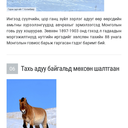
Ингээд сүүлчийн, цор ганц зүйл зэрлэг адууг өөр өөрсдийн
амьтны хүрээлэнгүүдэд авчрахыг эрмэлзэгсэд Монголын
говь руу хошуурав. Зөвхөн 1897-1903 онд гэхэд л гадаадын
мэргэжилтнүүд нутгийн иргэдийг хөлслөн тахийн 88 унага
Монголын говиос барьж гаргасан гэдэг баримт бий.
Тахь адуу байгальд мөхсөн шалтгаан
06