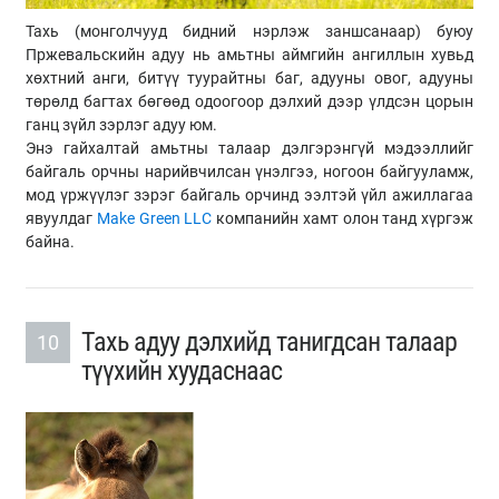
Тахь (монголчууд бидний нэрлэж заншсанаар) буюу
Пржевальскийн адуу нь амьтны аймгийн ангиллын хувьд
хөхтний анги, битүү туурайтны баг, адууны овог, адууны
төрөлд багтах бөгөөд одоогоор дэлхий дээр үлдсэн цорын
ганц зүйл зэрлэг адуу юм.
Энэ гайхалтай амьтны талаар дэлгэрэнгүй мэдээллийг
байгаль орчны нарийвчилсан үнэлгээ, ногоон байгууламж,
мод үржүүлэг зэрэг байгаль орчинд ээлтэй үйл ажиллагаа
явуулдаг
Make Green LLC
компанийн хамт олон танд хүргэж
байна.
Тахь адуу дэлхийд танигдсан талаар
10
түүхийн хуудаснаас