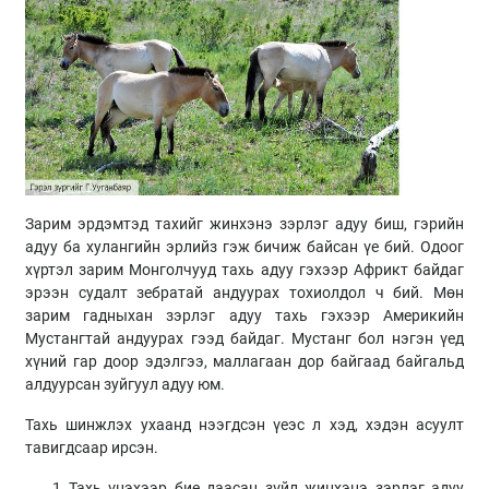
Зарим эрдэмтэд тахийг жинхэнэ зэрлэг адуу биш, гэрийн
адуу ба хулангийн эрлийз гэж бичиж байсан үе бий. Одоог
хүртэл зарим Монголчууд тахь адуу гэхээр Африкт байдаг
эрээн судалт зебратай андуурах тохиолдол ч бий. Мөн
зарим гадныхан зэрлэг адуу тахь гэхээр Америкийн
Мустангтай андуурах гээд байдаг. Мустанг бол нэгэн үед
хүний гар доор эдэлгээ, маллагаан дор байгаад байгальд
алдуурсан зуйгуул адуу юм.
Тахь шинжлэх ухаанд нээгдсэн үеэс л хэд, хэдэн асуулт
тавигдсаар ирсэн.
Тахь үнэхээр бие даасан зүйл жинхэнэ зэрлэг адуу