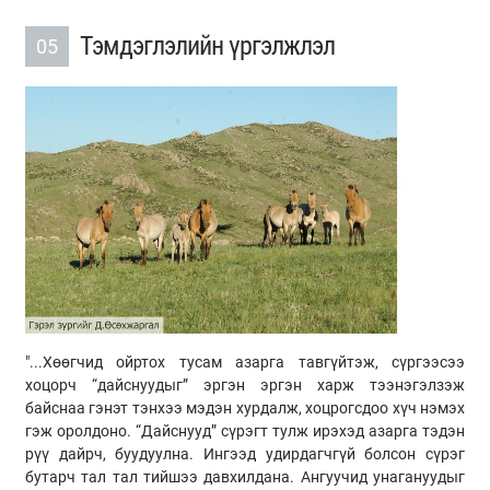
Тэмдэглэлийн үргэлжлэл
05
"...Хөөгчид ойртох тусам азарга тавгүйтэж, сүргээсээ
хоцорч “дайснуудыг” эргэн эргэн харж тээнэгэлзэж
байснаа гэнэт тэнхээ мэдэн хурдалж, хоцрогсдоо хүч нэмэх
гэж оролдоно. “Дайснууд” сүрэгт тулж ирэхэд азарга тэдэн
рүү дайрч, буудуулна. Ингээд удирдагчгүй болсон сүрэг
бутарч тал тал тийшээ давхилдана. Ангуучид унагануудыг