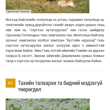
Ингээд байгалийн популяци нь устан, гаршмал популяци нь
генетикийн хувьд доройтсон тахийг аварч үлдэх цорын ганц
зөв зам нь “сэргээн нутагшуулах” юм гэсэн шийдвэр
гарснаар Голландын тахь хамгаалах сан, Монголын байгаль
орчныг хамгаалах холбоо хамтран “Хустайн нуруунд” тахь
сэргээн нутагшуулах ажлыг эхлүүлж одоо ч амжилттай
хэрэгжиж байна. Мөн Говь-Алтай аймгийн Говийн их дархан
газрын Б хэсэгт, Завхан аймгийн Дөрвөлжин сумын Хомын
талд ч сэргээх нутагшуулах ажлыг зохион байгуулж байна.
Тахийн талаархи та бидний мэдэхгүй
01
төөрөгдөл