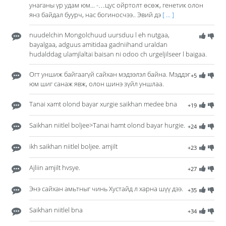
унаганы үр удам юм... -…цус ойртолт өсөж, генетик олон
янз байдал буурч, нас богиносчээ.. Эвий дэ
[ ... ]
nuudelchin Mongolchuud uursduu l eh nutgaa,
bayalgaa, adguus amitidaa gadniihand uraldan
hudalddag ulamjlaltai baisan ni odoo ch urgeljilseer l baigaa.
Огт уншиж байгаагүй сайхан мэдээлэл байна. Мэддэг
+5
юм шиг санаж явж, олон шинэ зүйл уншлаа.
Tanai xamt olond bayar xurgie saikhan medee bna
+19
Saikhan niitlel boljee>Tanai hamt olond bayar hurgie.
+24
ikh saikhan niitlel boljee. amjilt
+23
Ajliin amjilt hvsye.
+27
Энэ сайхан амьтныг чинь Хустайд л харна шүү дээ.
+35
Saikhan niitlel bna
+34