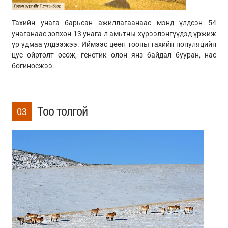
Тахийн унага барьсан ажиллагаанаас мэнд үлдсэн 54
унаганаас зөвхөн 13 унага л амьтны хүрээлэнгүүдэд үржиж
үр удмаа үлдээжээ. Иймээс цөөн тооны тахийн популяцийн
цус ойртолт өсөж, генетик олон янз байдал бууран, нас
богиносжээ.
Тоо толгой
03