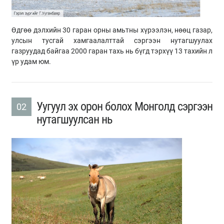
Өдгөө дэлхийн 30 гаран орны амьтны хүрээлэн, нөөц газар,
улсын тусгай хамгаалалттай сэргээн нутагшуулах
газруудад байгаа 2000 гаран тахь нь бүгд тэрхүү 13 тахийн л
үр удам юм.
Уугуул эх орон болох Монголд сэргээн
02
нутагшуулсан нь