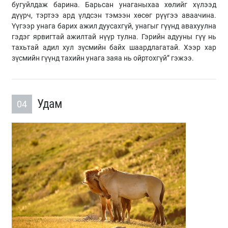
бугуйлдаж барина. Барьсан унаганыхаа хөлийг хүлээд
дүүрч, тэртээ ард үлдсэн тэмээн хөсөг рүүгээ аваачина.
Үүгээр унага барих ажил дуусахгүй, унагыг гүүнд авахуулна
гэдэг ярвигтай ажилтай нүүр тулна. Гэрийн адууны гүү нь
тахьтай адил хул зүсмийн байх шаардлагатай. Хээр хар
зүсмийн гүүнд тахийн унага заяа нь ойртохгүй” гэжээ.
Удам
04