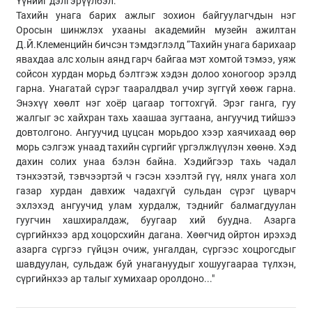
Үүнийг дэлгэрүүлбэл:
Тахийн унага барих ажлыг зохион байгуулагчдын нэг
Оросын шинжлэх ухааны академийн музейн ажилтан
Д.Й.Клеменцийн бичсэн тэмдэглэлд “Тахийн унага барихаар
явахдаа алс холын аянд гарч байгаа мэт хомтой тэмээ, уяж
сойсон хурдан морьд бэлтгэж хэдэн долоо хоногоор эрэлд
гарна. Унагатай сүрэг тааралдвал учир зүггүй хөөж гарна.
Энэхүү хөөлт нэг хоёр цагаар тогтохгүй. Эрэг ганга, гуу
жалгыг эс хайхран тахь хаашаа зугтаана, ангуучид тийшээ
довтолгоно. Ангуучид цуцсан морьдоо хээр хаячихаад өөр
морь сэлгэж унаад тахийн сүргийг үргэлжлүүлэн хөөнө. Хэд
дахин солих унаа бэлэн байна. Хэдийгээр тахь чадал
тэнхээтэй, тэвчээртэй ч гэсэн хээлтэй гүү, нялх унага хол
газар хурдан давхиж чадахгүй сульдан сүрэг цуварч
эхлэхэд ангуучид улам хурдалж, тэднийг балмагдуулан
гуугчин хашхиралдаж, буугаар хий буудна. Азарга
сүргийнхээ ард хоцорсхийн дагана. Хөөгчид ойртон ирэхэд
азарга сүргээ гүйцэн очиж, унгалдан, сүргээс хоцрогсдыг
шавдуулан, сульдаж буй унагануудыг хошуугаараа түлхэн,
сүргийнхээ ар талыг хумихаар оролдоно..."