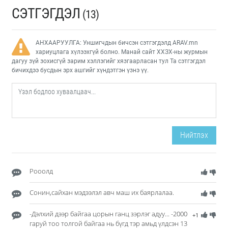
СЭТГЭГДЭЛ
(13)
АНХААРУУЛГА: Уншигчдын бичсэн сэтгэгдэлд ARAV.mn
хариуцлага хүлээхгүй болно. Манай сайт ХХЗХ-ны журмын
дагуу зүй зохисгүй зарим хэллэгийг хязгаарласан тул Та сэтгэгдэл
бичихдээ бусдын эрх ашгийг хүндэтгэн үзнэ үү.
Нийтлэх
Рооолд
Сонин,сайхан мэдээлэл авч маш их баярлалаа.
-Дэлхий дээр байгаа цорын ганц зэрлэг адуу... -2000
+1
гаруй тоо толгой байгаа нь бүгд тэр амьд үлдсэн 13