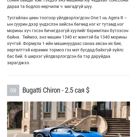
дараа та бодлоо өөрчилж ч магадгүй шүү.
Тусгайлан цөөн тоогоор үйлдвэрлэгдсэн One:1 нь Agera R –
ын суурин дээр үндэслэн хийсэн бөгөөд нэг кг тутамд нэг
морины хүч гэсэн бичигдээгүй хуулийг баримтлан бүтээсэн
байна. Тиймээ, энэ машин 1340 кг жинтэй ба 1340 морины
хүчтэй. Формула 1-ийн машинуудаас санаа авсан их бие,
хөргөлттэй керамик тормоз гэх мэт бусдад байхгүй зүйлс
бас бий. 6 ширхэг үйлдвэрлэгдсэн ба тэр даруйдаа
зарагджээ.
Bugatti Chiron - 2.5 сая $
08