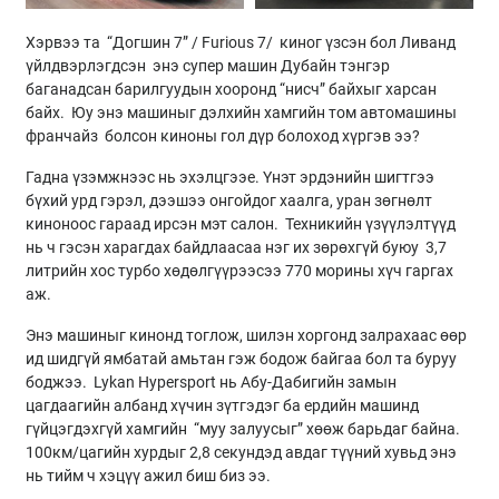
Хэрвээ та “Догшин 7” / Furious 7/ киног үзсэн бол Ливанд
үйлдвэрлэгдсэн энэ супер машин Дубайн тэнгэр
баганадсан барилгуудын хооронд “нисч” байхыг харсан
байх. Юу энэ машиныг дэлхийн хамгийн том автомашины
франчайз болсон киноны гол дүр болоход хүргэв ээ?
Гадна үзэмжнээс нь эхэлцгээе. Үнэт эрдэнийн шигтгээ
бүхий урд гэрэл, дээшээ онгойдог хаалга, уран зөгнөлт
киноноос гараад ирсэн мэт салон. Техникийн үзүүлэлтүүд
нь ч гэсэн харагдах байдлаасаа нэг их зөрөхгүй буюу 3,7
литрийн хос турбо хөдөлгүүрээсээ 770 морины хүч гаргах
аж.
Энэ машиныг кинонд тоглож, шилэн хоргонд залрахаас өөр
ид шидгүй ямбатай амьтан гэж бодож байгаа бол та буруу
боджээ. Lykan Hypersport нь Абу-Дабигийн замын
цагдаагийн албанд хүчин зүтгэдэг ба ердийн машинд
гүйцэгдэхгүй хамгийн “муу залуусыг” хөөж барьдаг байна.
100км/цагийн хурдыг 2,8 секундэд авдаг түүний хувьд энэ
нь тийм ч хэцүү ажил биш биз ээ.