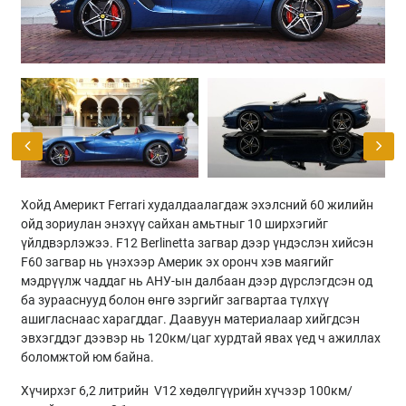
Хойд Америкт Ferrari худалдаалагдаж эхэлсний 60 жилийн
ойд зориулан энэхүү сайхан амьтныг 10 ширхэгийг
үйлдвэрлэжээ. F12 Berlinetta загвар дээр үндэслэн хийсэн
F60 загвар нь үнэхээр Америк эх оронч хэв маягийг
мэдрүүлж чаддаг нь АНУ-ын далбаан дээр дүрслэгдсэн од
ба зурааснууд болон өнгө зэргийг загвартаа түлхүү
ашигласнаас харагддаг. Даавуун материалаар хийгдсэн
эвхэгддэг дээвэр нь 120км/цаг хурдтай явах үед ч ажиллах
боломжтой юм байна.
Хүчирхэг 6,2 литрийн V12 хөдөлгүүрийн хүчээр 100км/