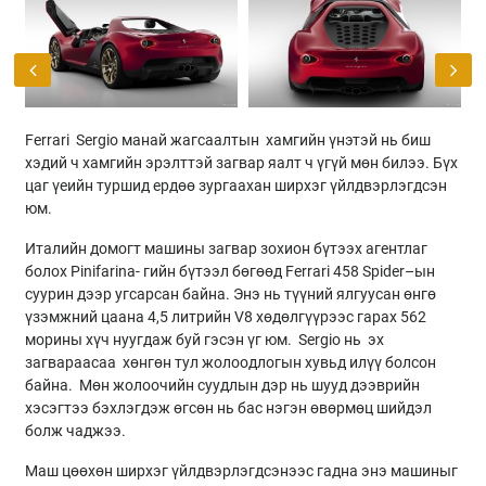
Ferrari Sergio манай жагсаалтын хамгийн үнэтэй нь биш
хэдий ч хамгийн эрэлттэй загвар яалт ч үгүй мөн билээ. Бүх
цаг үеийн туршид ердөө зургаахан ширхэг үйлдвэрлэгдсэн
юм.
Италийн домогт машины загвар зохион бүтээх агентлаг
болох Pinifarina- гийн бүтээл бөгөөд Ferrari 458 Spider–ын
суурин дээр угсарсан байна. Энэ нь түүний ялгуусан өнгө
үзэмжний цаана 4,5 литрийн V8 хөдөлгүүрээс гарах 562
морины хүч нуугдаж буй гэсэн үг юм. Sergio нь эх
загвараасаа хөнгөн тул жолоодлогын хувьд илүү болсон
байна. Мөн жолоочийн суудлын дэр нь шууд дээврийн
хэсэгтээ бэхлэгдэж өгсөн нь бас нэгэн өвөрмөц шийдэл
болж чаджээ.
Маш цөөхөн ширхэг үйлдвэрлэгдсэнээс гадна энэ машиныг