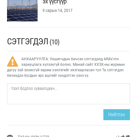
эх үүсгүүр
9 сарын 14, 2017
СЭТГЭГДЭЛ
(10)
АНХААРУУЛГА: Уншигчдын бичсэн сэтгэгдэлд ARAV.mn
хариуцлага хүлээхгүй болно. Манай сайт ХХЗХ-ны журмын
дагуу зүй зохисгүй зарим хэллэгийг хязгаарласан тул Та сэтгэгдэл
бичихдээ бусдын эрх ашгийг хүндэтгэн үзнэ үү.
Нийтлэх
Үнэ нь үнэн штээ
+2