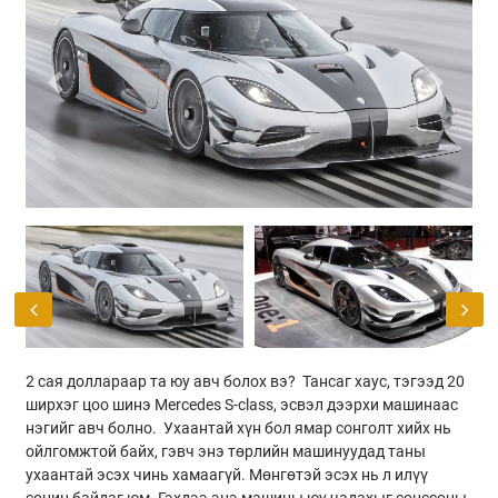
Previous
Next
2 сая доллараар та юу авч болох вэ? Тансаг хаус, тэгээд 20
ширхэг цоо шинэ Mercedes S-class, эсвэл дээрхи машинаас
нэгийг авч болно. Ухаантай хүн бол ямар сонголт хийх нь
ойлгомжтой байх, гэвч энэ төрлийн машинуудад таны
ухаантай эсэх чинь хамаагүй. Мөнгөтэй эсэх нь л илүү
сонин байдаг юм. Гэхдээ энэ машины юу чадахыг сонссоны