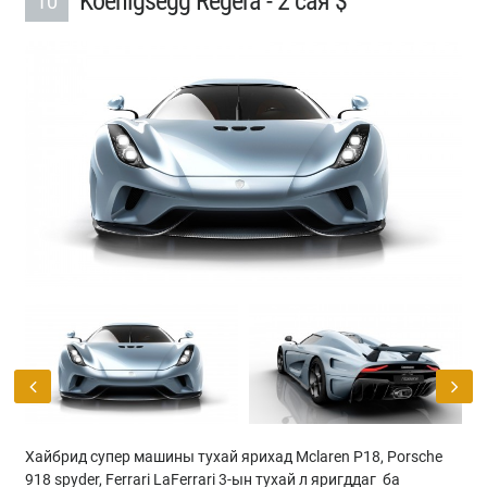
Koenigsegg Regera - 2 сая $
10
Previous
Next
Хайбрид супер машины тухай ярихад Mclaren P18, Porsche
918 spyder, Ferrari LaFerrari 3-ын тухай л яригддаг ба