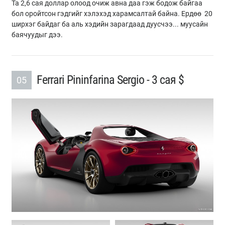
Та 2,6 сая доллар олоод очиж авна даа гэж бодож байгаа
бол оройтсон гэдгийг хэлэхэд харамсалтай байна. Ердөө 20
ширхэг байдаг ба аль хэдийн зарагдаад дуусчээ... муусайн
баячуудыг дээ.
Ferrari Pininfarina Sergio - 3 сая $
05
Previous
Next