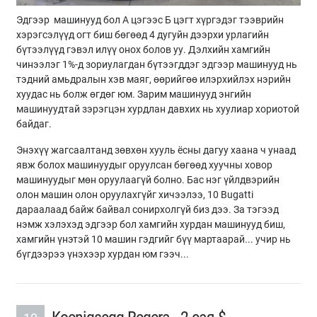
Эдгээр машинууд бол А цэгээс Б цэгт хүргэдэг тээврийн
хэрэгсэлүүд огт биш бөгөөд 4 дугуйн дээрхи урлагийн
бүтээлүүд гэвэл илүү онох болов уу. Дэлхийн хамгийн
чинээлэг 1%-д зориулагдан бүтээгддэг эдгээр машинууд нь
тэдний амьдралын хэв маяг, өөрийгөө илэрхийлэх нэрийн
хуудас нь болж өгдөг юм. Зарим машинууд энгийн
машинуудтай зэрэгцэн хурдлан давхих нь хуулиар хориотой
байдаг.
Энэхүү жагсаалтанд зөвхөн хууль ёсны дагуу хаана ч унаад
явж болох машинуудыг оруулсан бөгөөд хуучны ховор
машинуудыг мөн оруулаагүй болно. Бас нэг үйлдвэрийн
олон машин олон оруулахгүйг хичээлээ, 10 Bugatti
дараалаад байж байвал сонирхолгүй биз дээ. За тэгээд
нэмж хэлэхэд эдгээр бол хамгийн хурдан машинууд биш,
хамгийн үнэтэй 10 машин гэдгийг бүү мартаарай... учир нь
бүгдээрээ үнэхээр хурдан юм гээч...