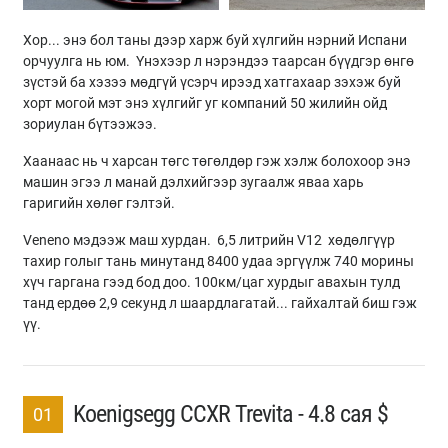
Хор... энэ бол таны дээр харж буй хүлгийн нэрний Испани
орчуулга нь юм. Үнэхээр л нэрэндээ таарсан бүүдгэр өнгө
зүстэй ба хэзээ мөдгүй үсэрч ирээд хатгахаар зэхэж буй
хорт могой мэт энэ хүлгийг уг компаний 50 жилийн ойд
зориулан бүтээжээ.
Хаанаас нь ч харсан төгс төгөлдөр гэж хэлж болохоор энэ
машин эгээ л манай дэлхийгээр зугаалж яваа харь
гаригийн хөлөг гэлтэй.
Veneno мэдээж маш хурдан. 6,5 литрийн V12 хөдөлгүүр
тахир голыг тань минутанд 8400 удаа эргүүлж 740 морины
хүч гаргана гээд бод доо. 100км/цаг хурдыг авахын тулд
танд ердөө 2,9 секунд л шаардлагатай... гайхалтай биш гэж
үү.
Koenigsegg CCXR Trevita - 4.8 сая $
01