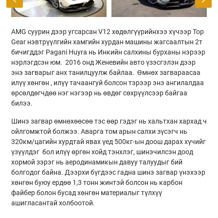
AMG суурин дээр угсарсан V12 хөдөлгүүрийнхээ хүчээр Top
Gear нэвтрүүлгийн хамгийн хурдан машины жагсаалтын 2т
бичигддэг Pagani Huyra нь Инкийн салхины бурханы нэрээр
нэрлэгдсэн юм. 2016 онд Женевийн авто үзэсгэлэн дээр
энэ загварыг анх танилцуулж байлаа. Өмнөх загвараасаа
илүү хөнгөн , илүү тачаангуй болсон тэрээр энэ ангилалдаа
өрсөлдөгчдөө нэг нэгээр нь өвдөг сөхрүүлсээр байгаа
билээ.
Шинэ загвар өмнөхөөсөө тэс өөр гэдэг нь хальтхан хархад ч
ойлгомжтой болжээ. Аварга том арын салхи зүсэгч нь
320км/цагийн хурдтай явах үед 500кг-ын доош дарах хүчийг
үзүүлдэг бол илүү өргөн хойд тэнхлэг, шинэчилсэн доод
хормой зэрэг нь аеродинамикын давуу талуудыг бий
болгодог байна. Дээрхи бүгдээс гадна шинэ загвар үнэхээр
хөнгөн буюу ердөө 1,3 тонн жинтэй болсон нь карбон
файбер болон бусад хөнгөн материалыг түлхүү
ашигласантай холбоотой.