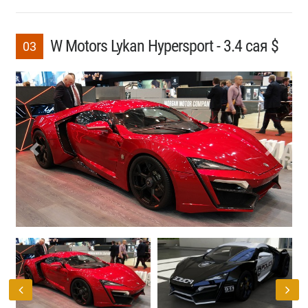
W Motors Lykan Hypersport - 3.4 сая $
03
Previous
Next