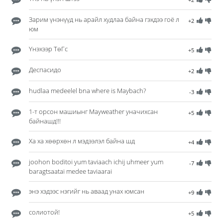
Зарим үнэнүүд нь арайл худлаа байна гэхдээ гоё л
+2
юм
Үнэхээр ТөГс
+5
Деспасидо
+2
hudlaa medeelel bna where is Maybach?
-3
1-т орсон машиынг Мayweather уначихсан
+5
байнашд!!!
Ха ха хөөрхөн л мэдээлэл байна шд
+4
joohon boditoi yum taviaach ichij uhmeer yum
-7
baragtsaatai medee taviaarai
энэ хэдээс нэгийг нь аваад унах юмсан
+9
солиотой!
+5