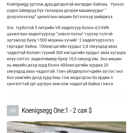
Koenigsegg үргэлж дурьдагдалгүй өнгөрдөг байлаа. Үүнээс
үүдэн Шведүүд бүх талаараа дээрхи машинуудыг “
дээрэлхэхээр” цахилгаан машин бүтээхээр шийджээ.
Хос турботой 5 литрийн V8 хөдөлгүүр болон 4,5 kWh
цахилгаан хөдөлгүүрээр “зэвсэглэсэн" тэрээр толгой
эргэмээр буюу 1500 морины хүчийг 2 хөдөлгүүрээсээ
гаргадаг байна. 100км/цагийн хурдыг 2,8 секундэд авах
чадалтай боловч түүний 300 км/цагийн хурдыг авах хугацаа
илүү сэтгэл хөдөлгөмөөр буюу 10,9 секунд юм. Энэ машин
нь өөрийн дээд хурд болох 400км/цагийн хурдаа 20
секундэд авах чадалтай. Гэвч үйлдвэрлэгчдийн зүгээс энэ
бол хамгийн дээд хурд биш гэж мэдэгдсэн ба ердөө л
хангалттай урт шулуун зам олж чадахгүй байна гэжээ.
Koenigsegg One:1 - 2 сая $
09