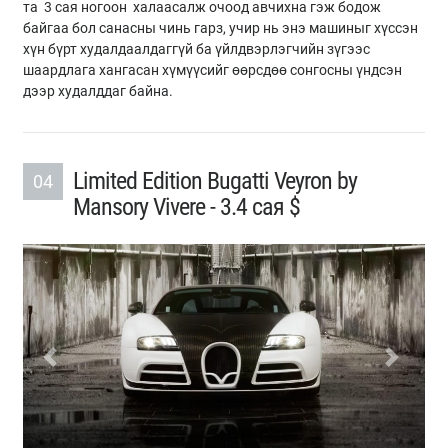
та 3 сая ногоон халаасалж очоод авчихна гэж бодож
байгаа бол санасны чинь гарз, учир нь энэ машиныг хүссэн
хүн бүрт худалдаалдаггүй ба үйлдвэрлэгчийн зүгээс
шаардлага хангасан хүмүүсийг өөрсдөө сонгосны үндсэн
дээр худалддаг байна.
Limited Edition Bugatti Veyron by
04
Mansory Vivere - 3.4 сая $
Previous
Next