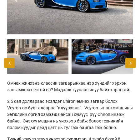
Previous
Next
Өмнөх жинхэнэ классик загварынхаа нэр хүндийг хэрхэн
залгамжлах ёстой вэ? Мэдээж түүнээс илүү байх хэрэгтэй...
2,5 сая доллараас эхэлдэг Chiron өмнөх загвар болох
Veyron-оо бүх талаараа “илүүрхэнэ”. Veyron-ыг автомашины
хөгжлийн оргил хэмээж байсан хүмүүс рүү Chiron инээж
байна. Энэхүү машин нь үнэхээр байж болох техникийн
боломжуудыг дээд цэгт нь тулгаж байгаа гэж болно.
Түүний үзүүлэлтүүд үнэхээр сүрдмээр. 4 турбо бүхий 8