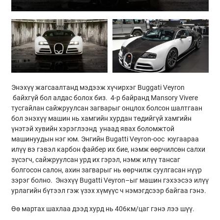
Энэхүү жагсаалтанд мэдээж хүчирхэг Buggati Veyron
байхгүй бол алдас болох биз. 4-р байранд Mansory Vivere
тусгайлан сайжруулсан загварыг онцлох болсон шалтгаан
бол энэхүү машин нь хамгийн хурдан төдийгүй хамгийн
үнэтэй хувийн хэрэглээнд унаад явах боломжтой
машинуудын нэг юм. Энгийн Bugatti Veyron-оос юугаараа
илүү вэ гэвэл карбон файбер их бие, нэмж өөрчилсөн салхи
зүсэгч, сайжруулсан урд их гэрэл, нэмж илүү тансаг
болгосон салон, ахин загварыг нь өөрчилж суулгасан нүүр
зэрэг болно. Энэхүү Bugatti Veyron–ыг машин гэхээсээ илүү
урлагийн бүтээл гэж үзэх хүмүүс ч нэмэгдсээр байгаа гэнэ.
Өө мартах шахлаа дээд хурд нь 406км/цаг гэнэ лээ шүү.