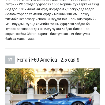
литрийн W16 хөдөлгүүрээсээ 1500 морины хүч гаргана гээд
бод доо. 100км/цагын хурдыг ердөө л 2,5 секундэд авдаг
боловч тэрээр хамгийн хурдан машин биш юм. Тэрхүү
титмийг Hennessey Venom GT зүүдэг юм. Гэвч энэ төрлийн
машинуудын хувьд хамгийн гол нь хурд биш байдаг ба
хүлээн зөвшөөрөгдөх нь илүү чухал байдаг билээ. Тэр
зорилгоо бол Chiron харин ч биелүүлсэн шиг биелүүлж
байгаа машин даа.
Ferrari F60 America - 2.5 сая $
07
Previous
Next