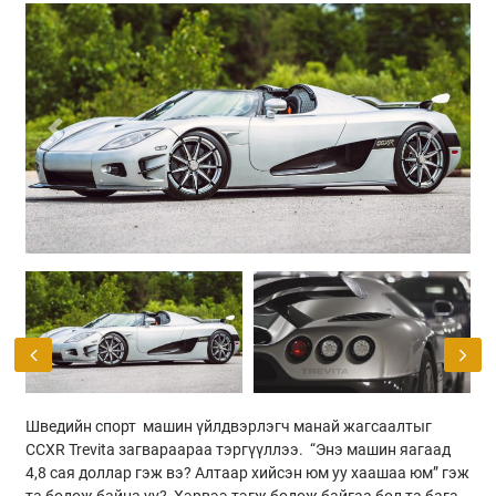
Previous
Next
Шведийн спорт машин үйлдвэрлэгч манай жагсаалтыг
CCXR Trevita загвараараа тэргүүллээ. “Энэ машин яагаад
4,8 сая доллар гэж вэ? Алтаар хийсэн юм уу хаашаа юм” гэж
та бодож байна уу? Хэрвээ тэгж бодож байгаа бол та бага