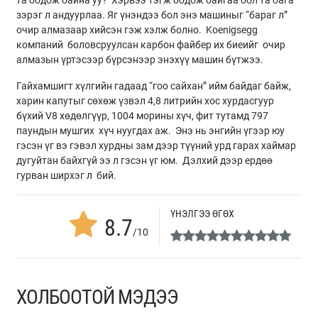
зэрэг л андуурлаа. Яг үнэндээ бол энэ машиныг “бараг л”
очир алмазаар хийсэн гэж хэлж болно. Koenigsegg
компаний боловсруулсан карбон файбер их биеийг очир
алмазын үртэсээр бүрсэнээр энэхүү машин бүтжээ.
Гайхамшигт хүлгийн гадаад “гоо сайхан” ийм байдаг байж,
харин капутыг сөхөж үзвэл 4,8 литрийн хос хурдасгуур
бүхий V8 хөдөлгүүр, 1004 морины хүч, фит тутамд 797
паундын мушгих хүч нуугдах аж. Энэ нь энгийн үгээр юу
гэсэн үг вэ гэвэл хурдны зам дээр түүний урд гарах хаймар
дугуйтан байхгүй ээ л гэсэн үг юм. Дэлхий дээр ердөө
гурван ширхэг л бий.
ҮНЭЛГЭЭ ӨГӨХ
8.7
/10
ХОЛБООТОЙ МЭДЭЭ