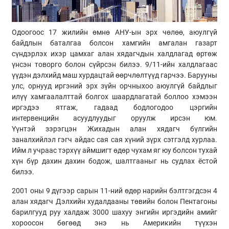
Одоогоос 17 жилийн өмнө АНУ-
ын
эрх чөлөө, аюулгүй
байдлын баталгаа болсон хамгийн амгалан газарт
сүндэрлэх ихэр цамхаг алан хядагчдын халдлагад өртөж
үнсэн
товорго
болон сүйрсэн билээ. 9/11-ийн халдлагаас
үүдэн дэлхийд маш хурдацтай өөрчлөлтүүд гарчээ. Барууны
улс, орнууд иргэний эрх зүйн орчныхоо аюулгүй байдлыг
илүү хамгаалалттай болгох шаардлагатай боллоо хэмээн
иргэдээ ятгаж, гадаад бодлогодоо цэргийн
интервенцийн
асуудлуудыг
оруулж ирсэн юм.
Үүнтэй
зэрэгцэн
Жихадын
алан хядагч бүлгийн
заналхийлэл гэгч айдас сая сая хүний зүрх сэтгэлд хурлаа.
Ийм л учраас тэрхүү аймшигт өдөр чухам яг юу болсон тухай
хүн бүр дахин дахин бодож, шалтгааныг нь судлах ёстой
билээ.
2001 оны 9 дүгээр сарын 11-ний өдөр нарийн
бэлтгэгдсэн
4
алан хядагч Дэлхийн худалдааны төвийн болон Пентагоны
барилгууд
руу
халдаж 3000 шахуу энгийн иргэдийн амийг
хороосон бөгөөд энэ нь Америкийн түүхэн