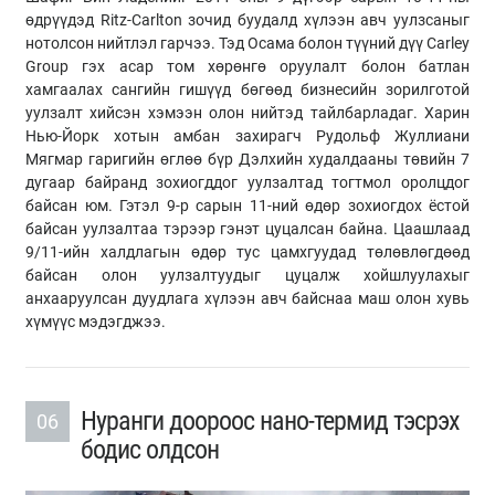
өдрүүдэд Ritz-Carlton зочид буудалд хүлээн авч уулзсаныг
нотолсон нийтлэл гарчээ. Тэд Осама болон түүний дүү Carley
Group гэх асар том хөрөнгө оруулалт болон батлан
хамгаалах сангийн гишүүд бөгөөд бизнесийн зорилготой
уулзалт хийсэн хэмээн олон нийтэд тайлбарладаг. Харин
Нью-Йорк хотын амбан захирагч Рудольф Жуллиани
Мягмар гаригийн өглөө бүр Дэлхийн худалдааны төвийн 7
дугаар байранд зохиогддог уулзалтад тогтмол оролцдог
байсан юм. Гэтэл 9-р сарын 11-ний өдөр зохиогдох ёстой
байсан уулзалтаа тэрээр гэнэт цуцалсан байна. Цаашлаад
9/11-ийн халдлагын өдөр тус цамхгуудад төлөвлөгдөөд
байсан олон уулзалтуудыг цуцалж хойшлуулахыг
анхааруулсан дуудлага хүлээн авч байснаа маш олон хувь
хүмүүс мэдэгджээ.
Нуранги доороос нано-термид тэсрэх
06
бодис олдсон