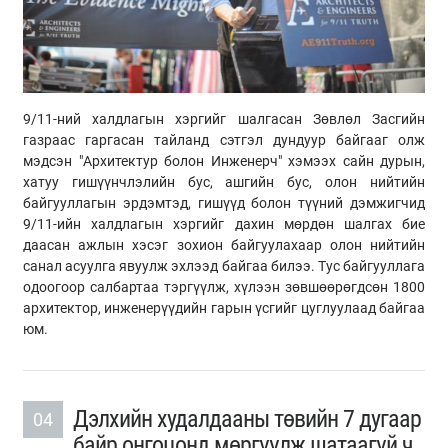
9/11-ний халдлагын хэргийг шалгасан Зөвлөл Засгийн
газраас гаргасан тайланд сэтгэл дундуур байгааг олж
мэдсэн "Архитектур болон Инженерч" хэмээх сайн дурын,
хатуу гишүүнчлэлийн бус, ашгийн бус, олон нийтийн
байгууллагын эрдэмтэд, гишүүд болон түүний дэмжигчид
9/11-ийн халдлагын хэргийг дахин мөрдөн шалгах бие
даасан ажлын хэсэг зохион байгуулахаар олон нийтийн
санал асуулга явуулж эхлээд байгаа билээ. Тус байгууллага
одоогоор салбартаа тэргүүлж, хүлээн зөвшөөрөгдсөн 1800
архитектор, инженерүүдийн гарын үсгийг цуглуулаад байгаа
юм.
Дэлхийн худалдааны төвийн 7 дугаар
04
байр онгоцонд мөргүүлж шатаагүй ч