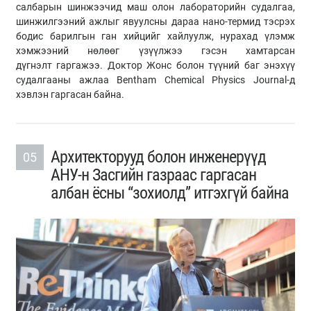
салбарын шинжээчид маш олон лабораторийн судалгаа,
шинжилгээний ажлыг
явуулсны
дараа нано-термид тэсрэх
бодис барилгын ган хийцийг хайлуулж, нурахад үлэмж
хэмжээний нөлөөг үзүүлжээ гэсэн хамтарсан
дүгнэлт
гаргажээ
. Доктор
Жонс
болон түүний баг энэхүү
судалгааны ажлаа Bentham Chemical Physics Journal-д
хэвлэн гаргасан байна.
Архитекторууд болон инженерүүд
05
АНУ-н Засгийн газраас гаргасан
албан ёсны “зохиолд” итгэхгүй байна