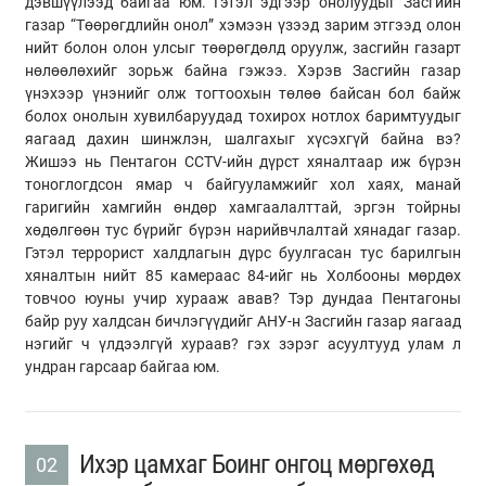
дэвшүүлээд байгаа юм. Гэтэл эдгээр онолуудыг Засгийн
газар “Төөрөгдлийн онол” хэмээн үзээд зарим этгээд олон
нийт болон олон улсыг төөрөгдөлд оруулж, засгийн газарт
нөлөөлөхийг зорьж байна гэжээ. Хэрэв Засгийн газар
үнэхээр үнэнийг олж тогтоохын төлөө байсан бол байж
болох онолын хувилбаруудад тохирох нотлох баримтуудыг
яагаад дахин шинжлэн, шалгахыг хүсэхгүй байна вэ?
Жишээ нь Пентагон CCTV-ийн дүрст хяналтаар иж бүрэн
тоноглогдсон ямар ч байгууламжийг хол хаях, манай
гаригийн хамгийн өндөр хамгаалалттай, эргэн тойрны
хөдөлгөөн тус бүрийг бүрэн нарийвчлалтай хянадаг газар.
Гэтэл террорист халдлагын дүрс буулгасан тус барилгын
хяналтын нийт 85 камераас 84-
ийг
нь Холбооны мөрдөх
товчоо юуны учир хурааж авав? Тэр дундаа Пентагоны
байр
руу
халдсан бичлэгүүдийг АНУ-н Засгийн газар яагаад
нэгийг ч үлдээлгүй хураав? гэх зэрэг асуултууд улам л
ундран гарсаар байгаа юм.
Ихэр цамхаг Боинг онгоц мөргөхөд
02