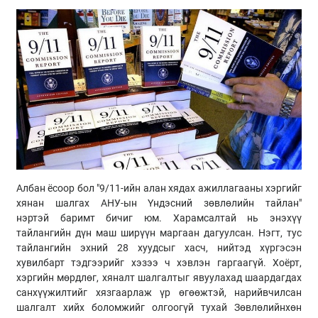
Албан ёсоор бол "9/11-ийн алан хядах ажиллагааны хэргийг
хянан шалгах АНУ-
ын
Үндэсний зөвлөлийн тайлан"
нэртэй баримт бичиг юм. Харамсалтай нь энэхүү
тайлангийн дүн маш ширүүн маргаан дагуулсан. Нэгт, тус
тайлангийн эхний 28 хуудсыг
хасч
, нийтэд хүргэсэн
хувилбарт тэдгээрийг хэзээ ч хэвлэн гаргаагүй. Хоёрт,
хэргийн мөрдлөг, хяналт шалгалтыг явуулахад шаардагдах
санхүүжилтийг хязгаарлаж үр өгөөжтэй, нарийвчилсан
шалгалт хийх боломжийг олгоогүй тухай Зөвлөлийнхөн