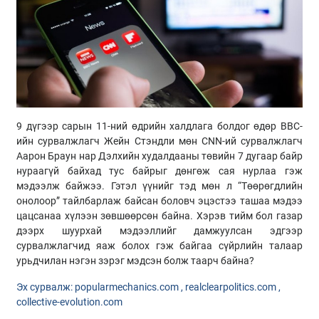
9 дүгээр сарын 11-ний өдрийн халдлага болдог өдөр ВВС-
ийн сурвалжлагч Жейн Стэндли мөн CNN-ий сурвалжлагч
Аарон Браун нар Дэлхийн худалдааны төвийн 7 дугаар байр
нураагүй байхад тус байрыг дөнгөж сая нурлаа гэж
мэдээлж байжээ. Гэтэл үүнийг тэд мөн л “Төөрөгдлийн
онолоор” тайлбарлаж байсан боловч эцэстээ ташаа мэдээ
цацсанаа хүлээн зөвшөөрсөн байна. Хэрэв тийм бол газар
дээрх шуурхай мэдээллийг дамжуулсан эдгээр
сурвалжлагчид яаж болох гэж байгаа сүйрлийн талаар
урьдчилан нэгэн зэрэг мэдсэн болж таарч байна?
Эх сурвалж: popularmechanics.com , realclearpolitics.com ,
collective-evolution.com