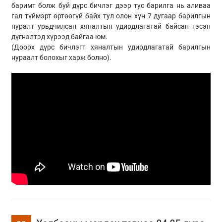
баримт болж буй дүрс бичлэг дээр тус барилга нь аливаа
гал түймэрт өртөөгүй байх тул олон хүн 7 дугаар барилгын
нуралт урьдчилсан хяналтын удирдлагатай байсан гэсэн
дүгнэлтэд хүрээд байгаа юм.
(Доорх дүрс бичлэгт хяналтын удирдлагатай барилгын
нураалт болохыг харж болно).