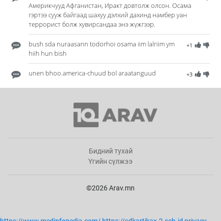
Америкчууд Афганистан, Иракт довтолж олсон. Осама
гэртээ сууж байгаад шахуу дэлхий дахинд намбер уан
террорист болж хувирсандаа энэ жүжгээр.
bush sda nuraasann todorhoi osama iim lalriim ym
+1
hiih hun bish
unen bhoo.america-chuud bol araatanguud
+3
Бидний тухай
Үгийн сүлжээ
©2026 Arav.mn
https://www.medinfopedia.com/
https://sdkartikax-2.sch.id
privacy