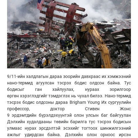
9/11-ийн халдлагын дараа
зоорийн
давхраас их хэмжээний
нано-термид агуулсан тэсрэх бодис олдсон байна. Тус
бодисыг ган хайлуулах, нураах зорилгоор
өргөн
хэрэглэдгийг
тэмдэглэх нь чухал билээ. Нано-термид
тэсрэх бодис олдсоны дараа Brigham Young Их сургуулийн
профессор, доктор Стивен Жонс
9
эрдэмтдийн
бүрэлдэхүүнтэй олон улсын баг байгуулан
Дэлхийн худалдааны төвийн барилга тус тэсрэх бодисын
улмаас нурах эрсдэлтэй эсэхийг тогтоох шинжилгээний
ажлыг удирдсан байна. Дэлхийн олон орноос ирсэн