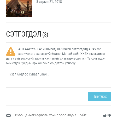
8 сарын 21, 2018
СЭТГЭГДЭЛ
(3)
АНХААРУУЛГА: Уншигчдын бичсэн сэтгэгдэлд ARAV.mn
хариуцлага хүлээхгүй болно. Манай сайт ХХЗХ-ны журмын
дагуу зүй зохисгүй зарим хэллэгийг хязгаарласан тул Та сэтгэгдэл
бичихдээ бусдын эрх ашгийг хүндэтгэн үзнэ үү.
Нийтлэх
Ихэр цамхаг нурасан хохирлоос илүү ашгийг