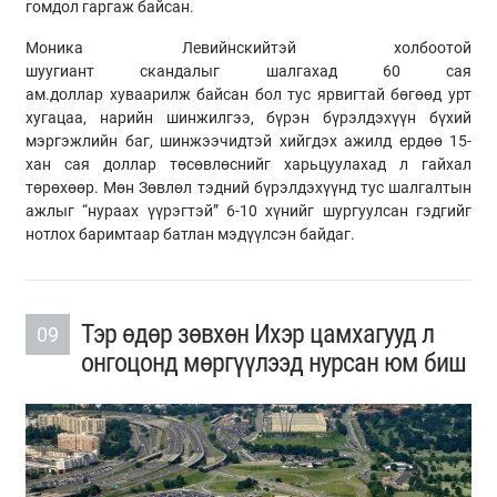
гомдол гаргаж байсан.
Моника Левийнскийтэй холбоотой
шуугиант
скандалыг
шалгахад 60 сая
ам.доллар
хуваарилж
байсан бол тус ярвигтай бөгөөд урт
хугацаа, нарийн шинжилгээ, бүрэн бүрэлдэхүүн бүхий
мэргэжлийн баг, шинжээчидтэй хийгдэх ажилд ердөө 15-
хан сая доллар
төсөвлөснийг
харьцуулахад л гайхал
төрөхөөр. Мөн Зөвлөл тэдний бүрэлдэхүүнд тус шалгалтын
ажлыг “нураах үүрэгтэй” 6-10 хүнийг шургуулсан гэдгийг
нотлох баримтаар батлан мэдүүлсэн байдаг.
Тэр өдөр зөвхөн Ихэр цамхагууд л
09
онгоцонд мөргүүлээд нурсан юм биш