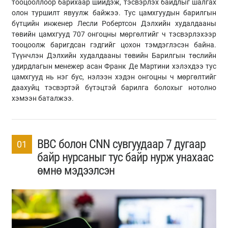
тооцооллоор барихаар шийдэж, тэсвэрлэх байдлыг шалгах
олон туршилт явуулж байжээ. Тус цамхгуудын барилгын
бүтцийн инженер Лесли Робертсон Дэлхийн худалдааны
төвийн цамхгууд 707 онгоцны мөргөлтийг ч тэсвэрлэхээр
тооцоолж баригдсан гэдгийг цохон тэмдэглэсэн байна.
Түүнчлэн Дэлхийн худалдааны төвийн Барилгын төслийн
удирдлагын менежер асан Франк Де Мартини хэлэхдээ тус
цамхгууд нь нэг бус, нэлээн хэдэн онгоцны ч мөргөлтийг
даахуйц тэсвэртэй бүтэцтэй барилга болохыг нотолно
хэмээн баталжээ.
BBC болон CNN сувгуудаар 7 дугаар
01
байр нурсаныг тус байр нурж унахаас
өмнө мэдээлсэн