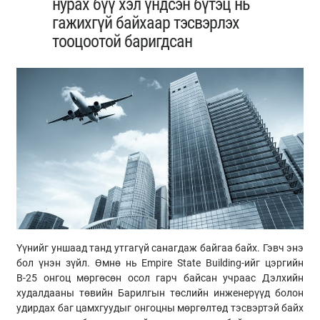
нурах бүү хэл үндсэн бүтэц нь
гажихгүй байхаар тэсвэрлэх
тооцоотой баригдсан
Үүнийг уншаад танд утгагүй санагдаж байгаа байх. Гэвч энэ
бол үнэн зүйл. Өмнө нь Empire State Building-ийг цэргийн
В-25 онгоц мөргөсөн осол гарч байсан учраас Дэлхийн
худалдааны төвийн Барилгын төслийн инженерүүд болон
удирдах баг цамхгуудыг онгоцны мөргөлтөд тэсвэртэй байх