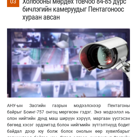
Холбооны мөрдөх товчоо 84-85 дүрс
03
бичлэгийн камеруудыг Пентагоноос
хураан авсан
АНУ-
ын
Засгийн газрын мэдээлснээр Пентагоны
байрыг
Боинг
-757 онгоц мөргөсөн гэдэг. Энэ мэдээлэл нь
олон нийтийн дунд маш ширүүн хэрүүл, маргаан үүсгэсэн
бөгөөд хэсэг эрдэмтэд болон нийгмийн зүтгэлтнүүд бодит
байдал дээр юу болж болох онолын өөр хувилбарыг