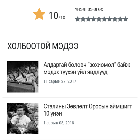
ҮНЭЛГЭЭ ӨГӨХ
10
/10
ХОЛБООТОЙ МЭДЭЭ
Алдартай боловч “зохиомол” байж
мэдэх түүхэн үйл явдлууд
11 сарын 27, 2017
Сталины Зөвлөлт Оросын аймшигт
10 үнэн
1 сарын 08, 2018