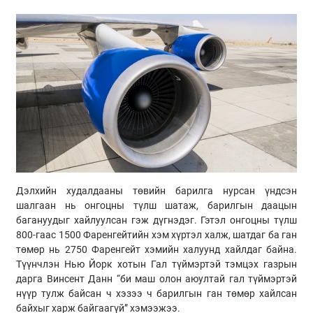
Дэлхийн худалдааны төвийн барилга нурсан үндсэн
шалгаан нь онгоцны түлш шатаж, барилгын даацын
багануудыг хайлуулсан гэж дүгнэдэг. Гэтэл онгоцны түлш
800-гаас 1500 Фаренгейтийн хэм хүртэл халж, шатдаг ба ган
төмөр нь 2750 Фаренгейт хэмийн халуунд хайлдаг байна.
Түүнчлэн Нью Йорк хотын Гал түймэртэй тэмцэх газрын
дарга Винсент
Данн
“би маш олон аюултай гал түймэртэй
нүүр тулж байсан ч хэзээ ч барилгын ган төмөр хайлсан
байхыг харж байгаагүй” хэмээжээ.