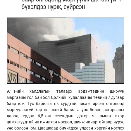
бүхэлдээ нурж, сүйрсэн
9/11-ийн халдлагын талаарх эрдэмтэдийн ширүүн
маргааны гол бай бол Дэлхийн худалдааны төвийн 7 дугаар
байр юм. Тус барилга нь хурдтай нисэж ирсэн онгоцонд
мөргүүлээгүй хэр нь эхний барилга үнс болон асгарсаны
дараа, ердөө 6,5-хан секундын дотор яг өмнөх ихэр
цамхагуудтай ив ижилхэн нөхцөл, шинж чанартайгаар нурж,
үнс болсон юм. Цаашлаад бичигдэж үлдсэн хэргийн нотлох