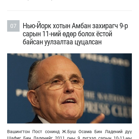
Нью-Йорк хотын Амбан захирагч 9-р
07
сарын 11-ний өдөр болох ёстой
байсан уулзалтаа цуцалсан
Вашингтон Пост сонинд Ж.Буш Осама Бин Ладений дүү
Шафиг Бин Ладенийг 2011 оны 9 дүгээр сарын 10-11-ны