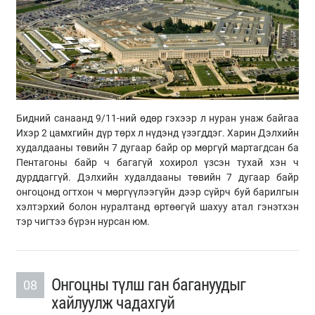
Бидний санаанд 9/11-ний өдөр гэхээр л нуран унаж байгаа
Ихэр 2 цамхгийн дүр төрх л нүдэнд үзэгддэг. Харин Дэлхийн
худалдааны төвийн 7 дугаар байр ор мөргүй мартагдсан ба
Пентагоны байр ч багагүй хохирол үзсэн тухай хэн ч
дурддаггүй. Дэлхийн худалдааны төвийн 7 дугаар байр
онгоцонд огтхон ч мөргүүлээгүйн дээр сүйрч буй барилгын
хэлтэрхий болон нуралтанд өртөөгүй шахуу атал гэнэтхэн
тэр чигтээ бүрэн нурсан юм.
Онгоцны түлш ган багануудыг
08
хайлуулж чадахгуй