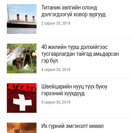
Титаник хөлгийн олонд
дэлгэгдээгүй ховор зургууд
2 сарын 28, 2018
40 жилийн турш дэлхийгээс
тусгаарлагдан тайгад амьдарсан
гэр бүл
4 сарын 26, 2018
Швейцарийн нууц түүх буюу
гэрээний хүүхдүүд
5 сарын 30, 2018
Их гүрний эмгэнэлт мөхөл