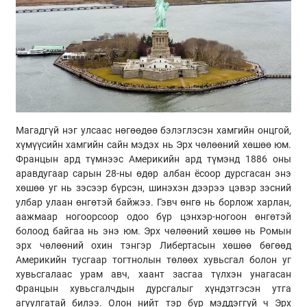
Магадгүй нэг улсаас нөгөөдөө бэлэглэсэн хамгийн онцгой,
хүмүүсийн хамгийн сайн мэдэх нь Эрх чөлөөний хөшөө юм.
Францын ард түмнээс Америкийн ард түмэнд 1886 оны
аравдугаар сарын 28-ны өдөр албан ёсоор дурсгасан энэ
хөшөө уг нь зэсээр бүрсэн, шинэхэн дээрээ цэвэр зэсний
улбар улаан өнгөтэй байжээ. Гэвч өнгө нь борлож харлан,
аажмаар ногоорсоор одоо бүр цэнхэр-ногоон өнгөтэй
болоод байгаа нь энэ юм. Эрх чөлөөний хөшөө нь Ромын
эрх чөлөөний охин тэнгэр Либертасын хөшөө бөгөөд
Америкийн тусгаар тогтнолын төлөөх хувьсгал болон уг
хувьсгалаас урам авч, хаант засгаа түлхэн унагасан
Францын хувьсгалчдын дурсгалыг хүндэтгэсэн утга
агуулгатай билээ. Олон нийт тэр бүр мэддэггүй ч Эрх