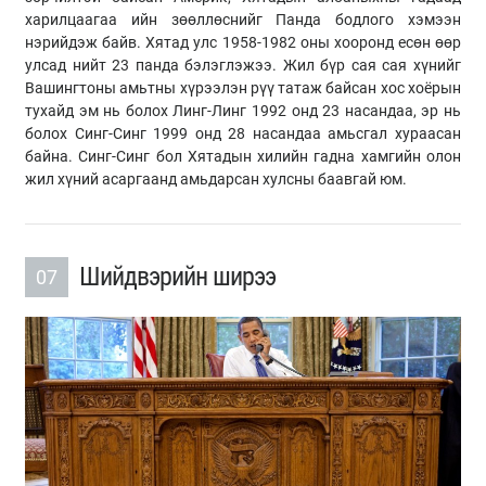
харилцаагаа ийн зөөллөснийг Панда бодлого хэмээн
нэрийдэж байв. Хятад улс 1958-1982 оны хооронд есөн өөр
улсад нийт 23 панда бэлэглэжээ. Жил бүр сая сая хүнийг
Вашингтоны амьтны хүрээлэн рүү татаж байсан хос хоёрын
тухайд эм нь болох Линг-Линг 1992 онд 23 насандаа, эр нь
болох Синг-Синг 1999 онд 28 насандаа амьсгал хураасан
байна. Синг-Синг бол Хятадын хилийн гадна хамгийн олон
жил хүний асаргаанд амьдарсан хулсны баавгай юм.
Шийдвэрийн ширээ
07