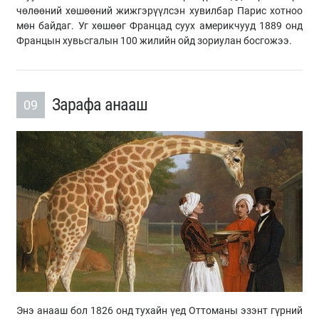
чөлөөний хөшөөний жижгэрүүлсэн хувилбар Парис хотноо
мөн байдаг. Уг хөшөөг Францад суух америкчууд 1889 онд
Францын хувьсгалын 100 жилийн ойд зориулан босгожээ.
Зарафа анааш
09
Энэ анааш бол 1826 онд тухайн үед Оттоманы эзэнт гүрний