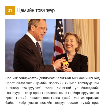
Цөмийн товчлуур
01
Өөр нэг сонирхолтой дипломат бэлэг бол АНУ-аас 2009 онд
Орост бэлэглэсэн цөмийн зэвсгийн хиймэл товчлуур юм.
"Шинээр тохируулах" гэсэн бичигтэй уг бэлгэдлийн
товчлуур нь хоёр орны харилцааг шинэ хэлбэрт оруулах цаг
ирсэн гэдгийг дохиолохоос гадна тухайн үед ид яригдаж
байсан хоёр улсын цөмийн хошууг цөөлөх тухай яриа