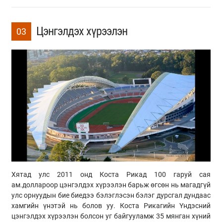
Цэнгэлдэх хүрээлэн
03
Хятад улс 2011 онд Коста Рикад 100 гаруй сая
ам.доллароор цэнгэлдэх хүрээлэн барьж өгсөн нь магадгүй
улс орнуудын бие биедээ бэлэглэсэн бэлэг дурсгал дундаас
хамгийн үнэтэй нь болов уу. Коста Рикагийн Үндэсний
цэнгэлдэх хүрээлэн болсон уг байгууламж 35 мянган хүний