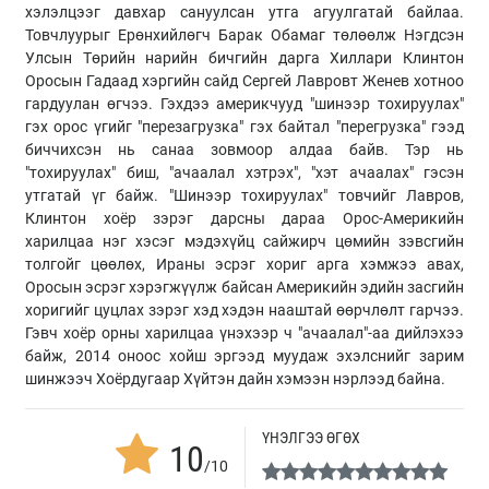
хэлэлцээг давхар сануулсан утга агуулгатай байлаа.
Товчлуурыг Ерөнхийлөгч Барак Обамаг төлөөлж Нэгдсэн
Улсын Төрийн нарийн бичгийн дарга Хиллари Клинтон
Оросын Гадаад хэргийн сайд Сергей Лавровт Женев хотноо
гардуулан өгчээ. Гэхдээ америкчууд "шинээр тохируулах"
гэх орос үгийг "перезагрузка" гэх байтал "перегрузка" гээд
биччихсэн нь санаа зовмоор алдаа байв. Тэр нь
"тохируулах" биш, "ачаалал хэтрэх", "хэт ачаалах" гэсэн
утгатай үг байж. "Шинээр тохируулах" товчийг Лавров,
Клинтон хоёр зэрэг дарсны дараа Орос-Америкийн
харилцаа нэг хэсэг мэдэхүйц сайжирч цөмийн зэвсгийн
толгойг цөөлөх, Ираны эсрэг хориг арга хэмжээ авах,
Оросын эсрэг хэрэгжүүлж байсан Америкийн эдийн засгийн
хоригийг цуцлах зэрэг хэд хэдэн нааштай өөрчлөлт гарчээ.
Гэвч хоёр орны харилцаа үнэхээр ч "ачаалал"-аа дийлэхээ
байж, 2014 оноос хойш эргээд муудаж эхэлснийг зарим
шинжээч Хоёрдугаар Хүйтэн дайн хэмээн нэрлээд байна.
ҮНЭЛГЭЭ ӨГӨХ
10
/10