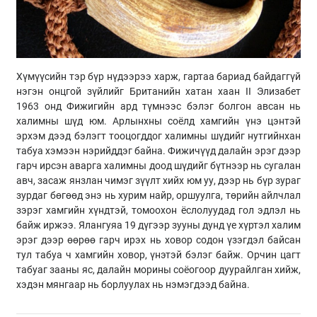
Хүмүүсийн тэр бүр нүдээрээ харж, гартаа бариад байдаггүй
нэгэн онцгой зүйлийг Британийн хатан хаан II Элизабет
1963 онд Фижигийн ард түмнээс бэлэг болгон авсан нь
халимны шүд юм. Арлынхны соёлд хамгийн үнэ цэнтэй
эрхэм дээд бэлэгт тооцогддог халимны шүдийг нутгийнхан
табуа хэмээн нэрийддэг байна. Фижичүүд далайн эрэг дээр
гарч ирсэн аварга халимны доод шүдийг бүтнээр нь сугалан
авч, засаж янзлан чимэг зүүлт хийх юм уу, дээр нь бүр зураг
зурдаг бөгөөд энэ нь хурим найр, оршуулга, төрийн айлчлал
зэрэг хамгийн хүндтэй, томоохон ёслолуудад гол эдлэл нь
байж иржээ. Ялангуяа 19 дүгээр зууны дунд үе хүртэл халим
эрэг дээр өөрөө гарч ирэх нь ховор содон үзэгдэл байсан
тул табуа ч хамгийн ховор, үнэтэй бэлэг байж. Орчин цагт
табуаг зааны яс, далайн морины соёогоор дуурайлган хийж,
хэдэн мянгаар нь борлуулах нь нэмэгдээд байна.