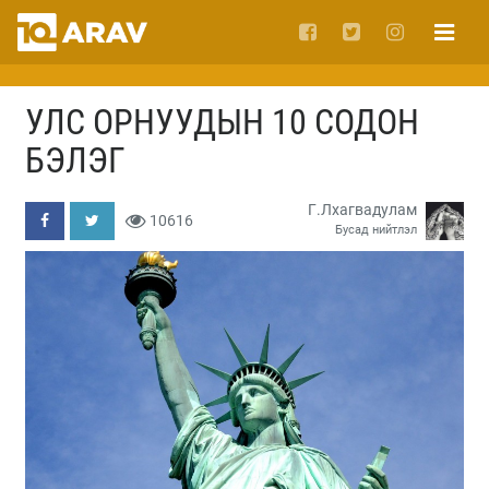
УЛС ОРНУУДЫН 10 СОДОН
БЭЛЭГ
Г.Лхагвадулам
10616
Бусад нийтлэл