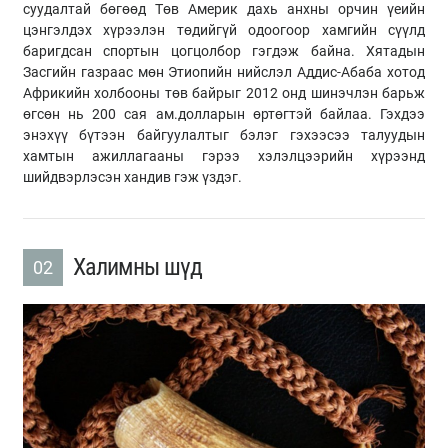
суудалтай бөгөөд Төв Америк дахь анхны орчин үеийн
цэнгэлдэх хүрээлэн төдийгүй одоогоор хамгийн сүүлд
баригдсан спортын цогцолбор гэгдэж байна. Хятадын
Засгийн газраас мөн Этиопийн нийслэл Аддис-Абаба хотод
Африкийн холбооны төв байрыг 2012 онд шинэчлэн барьж
өгсөн нь 200 сая ам.долларын өртөгтэй байлаа. Гэхдээ
энэхүү бүтээн байгуулалтыг бэлэг гэхээсээ талуудын
хамтын ажиллагааны гэрээ хэлэлцээрийн хүрээнд
шийдвэрлэсэн хандив гэж үздэг.
Халимны шүд
02