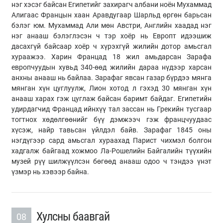
нэг хэсэг байсан Египетийг захирагч албани ноён Мухаммад
Алигаас Францын хаан Аравдугаар Шарльд өргөн барьсан
бэлэг юм. Мухаммад Али мөн Австри, Английн хаадад нэг
нэг анааш бэлэглэсэн ч тэр хоёр нь Европт идээшиж
дасахгүй байсаар хоёр ч хүрэхгүй жилийн дотор амьсгал
хураажээ. Харин Францад 18 жил амьдарсан Зарафа
европчуудын хувьд 340-өөд жилийн дараа нүдээр харсан
анхны анааш нь байлаа. Зарафаг явсан газар бүрдээ мянга
мянган хүн цуглуулж, Лион хотод л гэхэд 30 мянган хүн
анааш харах гэж цуглаж байсан баримт байдаг. Египетийн
удирдагчид Францад ийнхүү тал зассан нь Грекийн тусгаар
тогтнох хөдөлгөөнийг бүү дэмжээч гэж францчуудаас
хүсэж, найр тавьсан үйлдэл байв. Зарафаг 1845 оны
нэгдүгээр сард амьсгал хураахад Парист чихмэл болгон
хадгалж байгаад хожмоо Ла-Рошелийн Байгалийн түүхийн
музей рүү шилжүүлсэн бөгөөд анааш одоо ч тэндээ үнэт
үзмэр нь хэвээр байна.
Хулсны баавгай
08