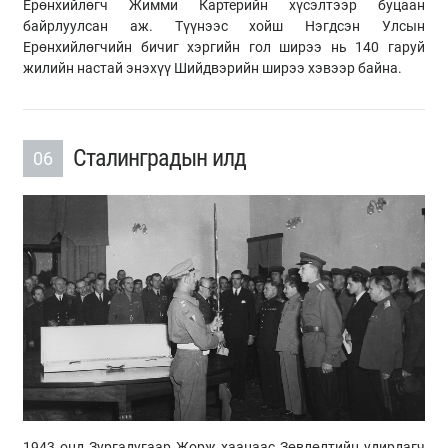
Ерөнхийлөгч Жимми Картерийн хүсэлтээр буцаан
байрлуулсан аж. Түүнээс хойш Нэгдсэн Улсын
Ерөнхийлөгчийн бичиг хэргийн гол ширээ нь 140 гаруй
жилийн настай энэхүү Шийдвэрийн ширээ хэвээр байна.
Сталинградын илд
06
1943 онд Зургадугаар Жорж хаанаас Зөвлөлтийн удирдагч