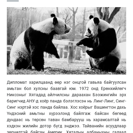
Дипломат харилцаанд өөр нэг онцгой гавьяа байгуулсан
амьтан бол хулсны баавгай юм. 1972 онд Ерөнхийлөгч
Никсоныг Хятадад айлчилсны дараахан Бээжингийн эрх
баригчид АНУ-д хоёр панда бэлэглэсэн нь Линг-Линг, Синг-
Синг нэртэй хос панда байлаа. Хос хоёрыг Вашингтон дахь
Үндэсний амьтны хүрээлэнд байлгаж байсан бөгөөд
дундаас нь төрсөн таван бамбарууш нь харамсалтай нь
хэдхэн жилийн дотор бүгд энджээ. Тайванийн асуудлаар
зөрчилтэй байсан Америк, Хятадын албаныхны гадаад