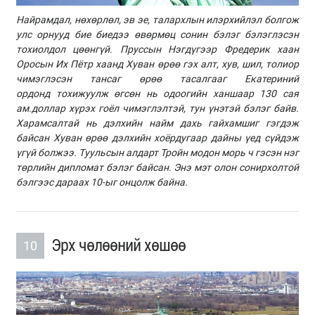
Найрамдал, нөхөрлөл, эв эе, талархлын илэрхийлэл болгож
улс орнууд бие биедээ өвөрмөц сонин бэлэг бэлэглэсэн
тохиолдол цөөнгүй. Пруссын Нэгдүгээр Фредерик хаан
Оросын Их Пётр хаанд Хуван өрөө гэх алт, хув, шил, толиор
чимэглэсэн тансаг өрөө тасалгааг Екатериний
ордонд тохижуулж өгсөн нь одоогийн ханшаар 130 сая
ам.доллар хүрэх гоёл чимэглэлтэй, тун үнэтэй бэлэг байв.
Харамсалтай нь дэлхийн найм дахь гайхамшиг гэгдэж
байсан Хуван өрөө дэлхийн хоёрдугаар дайны үед сүйдэж
үгүй болжээ. Туульсын алдарт Тройн модон морь ч гэсэн нэг
төрлийн дипломат бэлэг байсан. Энэ мэт олон сонирхолтой
бэлгээс дараах 10-ыг онцолж байна.
Эрх чөлөөний хөшөө
10