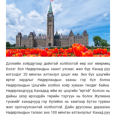
Дэлхийн хоёрдугаар дайнтай холбоотой өөр нэг өвөрмөц
бэлэг бол Нидерландын хаант улсаас жил бүр Канад руу
илгээдэг 20 мянган алтанзул цэцэг юм. Энэ бүх цэцгийн
өртөг зардлыг Нидерландын хааны гэр бүл болон
Нидерландын Цэцгийн холбоо хоёр хуваан төлдөг байна.
Нидерландчууд Канадад ийм их цэцгийн "өртэй" болсон нь
дайны үеэр ирээдүйн төрийн тэргүүн нь болох Жулиана
гүнжийг канадчууд гэр бүлийнх нь хамтаар бүтэн гурван
жил орогнуулсантай холбоотой. Дайн дууссаны дараахан
Нидерландын талаас анх 100 мянган алтанзулыг Канад руу