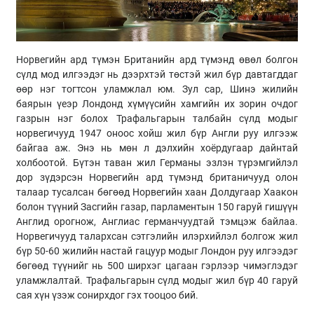
Норвегийн ард түмэн Британийн ард түмэнд өвөл болгон
сүлд мод илгээдэг нь дээрхтэй төстэй жил бүр давтагддаг
өөр нэг тогтсон уламжлал юм. Зул сар, Шинэ жилийн
баярын үеэр Лондонд хүмүүсийн хамгийн их зорин очдог
газрын нэг болох Трафальгарын талбайн сүлд модыг
норвегичууд 1947 оноос хойш жил бүр Англи руу илгээж
байгаа аж. Энэ нь мөн л дэлхийн хоёрдугаар дайнтай
холбоотой. Бүтэн таван жил Германы эзлэн түрэмгийлэл
дор зүдэрсэн Норвегийн ард түмэнд британичууд олон
талаар тусалсан бөгөөд Норвегийн хаан Долдугаар Хаакон
болон түүний Засгийн газар, парламентын 150 гаруй гишүүн
Англид орогнож, Англиас германчуудтай тэмцэж байлаа.
Норвегичууд талархсан сэтгэлийн илэрхийлэл болгож жил
бүр 50-60 жилийн настай гацуур модыг Лондон руу илгээдэг
бөгөөд түүнийг нь 500 ширхэг цагаан гэрлээр чимэглэдэг
уламжлалтай. Трафальгарын сүлд модыг жил бүр 40 гаруй
сая хүн үзэж сонирхдог гэх тооцоо бий.