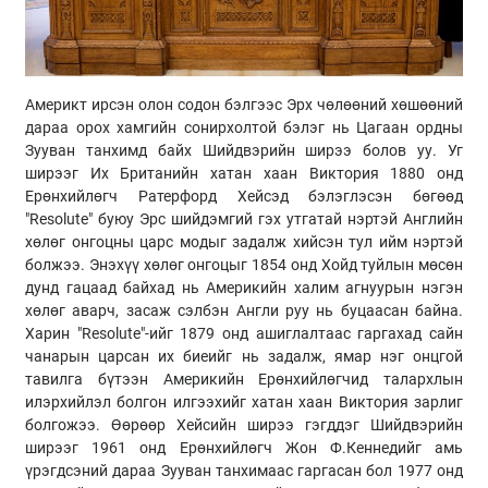
Америкт ирсэн олон содон бэлгээс Эрх чөлөөний хөшөөний
дараа орох хамгийн сонирхолтой бэлэг нь Цагаан ордны
Зууван танхимд байх Шийдвэрийн ширээ болов уу. Уг
ширээг Их Британийн хатан хаан Виктория 1880 онд
Ерөнхийлөгч Ратерфорд Хейсэд бэлэглэсэн бөгөөд
"Resolute" буюу Эрс шийдэмгий гэх утгатай нэртэй Английн
хөлөг онгоцны царс модыг задалж хийсэн тул ийм нэртэй
болжээ. Энэхүү хөлөг онгоцыг 1854 онд Хойд туйлын мөсөн
дунд гацаад байхад нь Америкийн халим агнуурын нэгэн
хөлөг аварч, засаж сэлбэн Англи руу нь буцаасан байна.
Харин "Resolute"-ийг 1879 онд ашиглалтаас гаргахад сайн
чанарын царсан их биеийг нь задалж, ямар нэг онцгой
тавилга бүтээн Америкийн Ерөнхийлөгчид талархлын
илэрхийлэл болгон илгээхийг хатан хаан Виктория зарлиг
болгожээ. Өөрөөр Хейсийн ширээ гэгддэг Шийдвэрийн
ширээг 1961 онд Ерөнхийлөгч Жон Ф.Кеннедийг амь
үрэгдсэний дараа Зууван танхимаас гаргасан бол 1977 онд