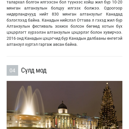
талархал болгон илгээсэн бол түүнээс хойш жил бүр 10-20
мянган алтанзулын болцуу илгээх болжээ. Одоогоор
нидерландчууд нийт 830 мянган алтанзулыг Канадад
бэлэглээд байна. Канадын нийслэл Оттава л гэхэд жил бүр
Алтанзулын фестиваль зохиох болсон бөгөөд хотын бүх
цэцэрлэгт хүрээлэн алтанзулын цэцэрлэг болон хувирчээ.
2016 онд Канадын цэцэгчид бүр Канадын далбааны өнгөтэй
алтанзул хүртэл гаргаж авсан байна.
Сүлд мод
04