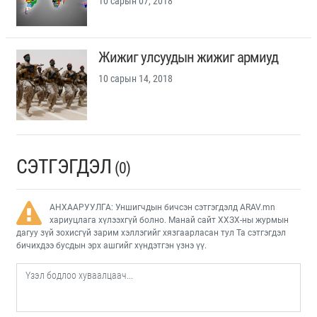
10 сарын 07, 2018
Жижиг улсуудын жижиг армиуд
10 сарын 14, 2018
СЭТГЭГДЭЛ
(0)
АНХААРУУЛГА: Уншигчдын бичсэн сэтгэгдэлд ARAV.mn
хариуцлага хүлээхгүй болно. Манай сайт ХХЗХ-ны журмын
дагуу зүй зохисгүй зарим хэллэгийг хязгаарласан тул Та сэтгэгдэл
бичихдээ бусдын эрх ашгийг хүндэтгэн үзнэ үү.