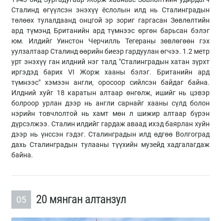
Сталинд өгүүлсэн энэхүү ёслолын илд нь Сталинградын
төлөөх тулалдаанд онцгой эр зориг гаргасан Зөвлөлтийн
ард түмэнд Британийн ард түмнээс өргөн барьсан бэлэг
юм. Илдийг Уинстон Черчилль Тегераны зөвлөгөөн гэх
уулзалтаар Сталинд өөрийн биеэр гардуулан өгчээ. 1.2 метр
урт энэхүү ган илдний нэг талд "Сталинградын хатан зүрхт
иргэдэд барих VI Жорж хааны бэлэг. Британийн ард
түмнээс" хэмээн англи, оросоор сийлсэн байдаг байна.
Илдний хуйг 18 каратын алтаар өнгөлж, ишийг нь цэвэр
болроор урлан дээр нь англи сарнайг хааны сүлд болон
нэрийн товчлолтой нь хамт мөн л шижир алтаар бүрэн
дүрсэлжээ. Сталин илдийг гардаж аваад ихэд баярлан хуйн
дээр нь үнссэн гэдэг. Сталинградын илд өдгөө Волгоград
дахь Сталинградын тулааны түүхийн музейд хадгалагдаж
байна.
20 мянган алтанзул
05