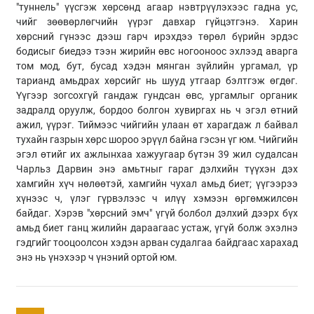
"туннель" үүсгэж хөрсөнд агаар нэвтрүүлэхээс гадна ус,
чийг зөөвөрлөгчийн үүрэг давхар гүйцэтгэнэ. Харин
хөрсний гүнээс дээш гарч ирэхдээ төрөл бүрийн эрдэс
бодисыг биедээ тээн жирийн өвс ногооноос эхлээд аварга
том мод, бут, бусад хэдэн мянган зүйлийн ургамал, үр
тарианд амьдрах хөрсийг нь шууд утгаар бэлтгэж өгдөг.
Үүгээр зогсохгүй гандаж гундсан өвс, ургамлыг органик
задралд оруулж, бордоо болгон хувиргах нь ч эгэл өтний
ажил, үүрэг. Тиймээс чийгийн улаан өт харагдаж л байвал
тухайн газрын хөрс шороо эрүүл байна гэсэн үг юм. Чийгийн
эгэл өтийг их ажлынхаа хажуугаар бүтэн 39 жил судалсан
Чарльз Дарвин энэ амьтныг гараг дэлхийн түүхэн дэх
хамгийн хүч нөлөөтэй, хамгийн чухал амьд биет; үүгээрээ
хүнээс ч, үлэг гүрвэлээс ч илүү хэмээн өргөмжилсөн
байдаг. Хэрэв "хөрсний эмч" үгүй болбол дэлхий дээрх бүх
амьд биет ганц жилийн дараагаас устаж, үгүй болж эхэлнэ
гэдгийг тооцоолсон хэдэн арван судалгаа байдгаас харахад
энэ нь үнэхээр ч үнэний ортой юм.