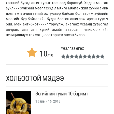
хөгцний бусад ашиг тусыг тоочоод барахгүй. Хэдэн мянган
зүйлийн хүнсний мөөг гэхэд л мянга мянган жил хүний амин
дэм, эм эмчилгээний эх үүсвэр байсан бол зарим зүйлийн
мөөгийг бүр байгалийн будаг болгон ашиглаж ирсэн түүх ч
бий. Мөн антибиотикийг төрүүлж, анагаах ухаанд хувьсгал
авчран, сая сая хүний амийг аварсан пенициллинийг
пенициллиум гэх хөгцнөөс гаргаж авсан билээ.
ҮНЭЛГЭЭ ӨГӨХ
10
/10
ХОЛБООТОЙ МЭДЭЭ
Зөгийний тухай 10 баримт
3 сарын 16, 2018