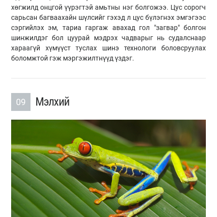
хөгжилд онцгой үүрэгтэй амьтны нэг болгожээ. Цус сорогч
сарьсан багваахайн шүлсийг гэхэд л цус бүлэгнэх эмгэгээс
сэргийлэх эм, тариа гаргаж авахад гол "загвар" болгон
шинжилдэг бол цуурай мэдрэх чадварыг нь судалснаар
хараагүй хүмүүст туслах шинэ технологи боловсруулах
боломжтой гэж мэргэжилтнүүд үздэг.
Мэлхий
09