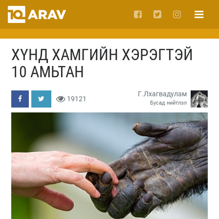
ХҮНД ХАМГИЙН ХЭРЭГТЭЙ
10 АМЬТАН
Г.Лхагвадулам
19121
Бусад нийтлэл