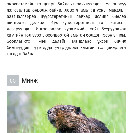
экосистемийн тэнцвэрт байдлыг зохицуулдаг тул энэхүү
жагсаалтад онцолж байна. Хөвөгч амьтад усны мандлыг
эзэгнэдгээрээ нүүрстөрөгчийн давхар ислийг биедээ
шингээж, дэлхийн бүх хүчилтөрөгчийн тэн хагасыг
ялгаруулдаг. Ингэснээрээ хүлэмжийн хийг бууруулахад
хамгийн гол үүрэг, оролцоотой амьтан болдог гэсэн үг юм.
Зоопланктон мөн далайн мандлаас үхсэн бичил
биетнүүдийг түүж иддэг учир далайн хамгийн гол цэвэрлэгч
гэгддэг байна.
Минж
05