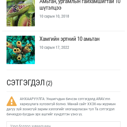
Амьтан, ургамлын гайхамшигтай 10
шүтэлцээ
10 сарын 10, 2018
Хамгийн эртний 10 амьтан
10 сарын 17, 2022
СЭТГЭГДЭЛ
(2)
АНХААРУУЛГА: Уншигчдын бичсэн сэтгэгдэлд ARAV.mn
хариуцлага хүлээхгүй болно. Манай сайт ХХЗХ-ны журмын
дагуу зүй зохисгүй зарим хэллэгийг хязгаарласан тул Та сэтгэгдэл
бичихдээ бусдын эрх ашгийг хүндэтгэн үзнэ үү.