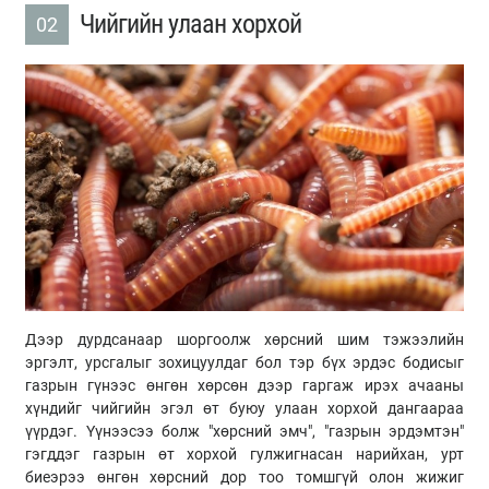
Чийгийн улаан хорхой
02
Дээр дурдсанаар шоргоолж хөрсний шим тэжээлийн
эргэлт, урсгалыг зохицуулдаг бол тэр бүх эрдэс бодисыг
газрын гүнээс өнгөн хөрсөн дээр гаргаж ирэх ачааны
хүндийг чийгийн эгэл өт буюу улаан хорхой дангаараа
үүрдэг. Үүнээсээ болж "хөрсний эмч", "газрын эрдэмтэн"
гэгддэг газрын өт хорхой гулжигнасан нарийхан, урт
биеэрээ өнгөн хөрсний дор тоо томшгүй олон жижиг