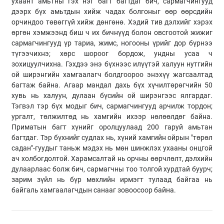
ухаант амьтны гэх нэг багт багтдаг бич, сармагчингууд
дээрх бүх амьтдын хийж чадах болгоныг өөр өөрсдийн
орчиндоо төвөггүй хийж дөнгөнө. Хэдий тив дэлхийг хэрэх
өргөн хэмжээнд биш ч их бичнүүд болон овсгоотой жижиг
сармагчингууд үр тариа, жимс, ногооны үрийг дор бүрнээ
түгээчихнэ; хөрс шороог бордож, ундны усаа ч
зохицуулчихна. Гэхдээ энэ бүхнээс илүүтэй халуун нутгийн
ой ширэнгийн хамгаалагч болдгоороо энэхүү жагсаалтад
багтаж байна. Агаар мандал дахь бүх хүчилтөрөгчийн 50
хувь нь халуун, дулаан бүсийн ой ширэнгээс ялгардаг.
Тэгвэл тэр бүх модыг бич, сармагчингууд арчилж тордон;
ургалт, төлжилтөд нь хамгийн ихээр нөлөөлдөг байна.
Приматын багт хүнийг оролцуулаад 200 гаруй амьтан
багтдаг. Тэр бүхнийг судлах нь, хүний хамгийн ойрын "төрөл
садан"-гуудыг таньж мэдэх нь мөн шинжлэх ухааны онцгой
ач холбогдолтой. Харамсалтай нь орчны өөрчлөлт, дэлхийн
дулаарлаас болж бич, сармагчны тоо толгой хурдтай буурч;
зарим зүйл нь бүр мөхлийн ирмэгт тулаад байгаа нь
байгаль хамгаалагчдын санааг зовоосоор байна.