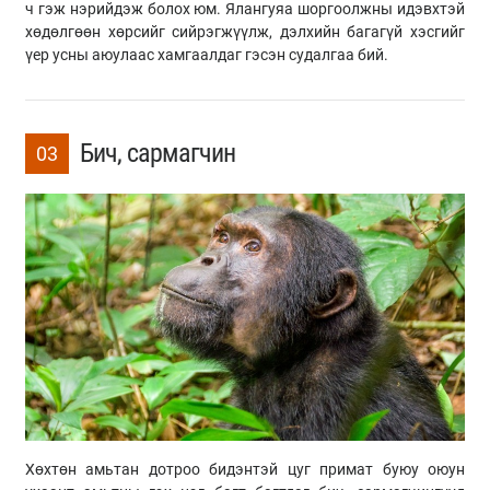
ч гэж нэрийдэж болох юм. Ялангуяа шоргоолжны идэвхтэй
хөдөлгөөн хөрсийг сийрэгжүүлж, дэлхийн багагүй хэсгийг
үер усны аюулаас хамгаалдаг гэсэн судалгаа бий.
Бич, сармагчин
03
Хөхтөн амьтан дотроо бидэнтэй цуг примат буюу оюун