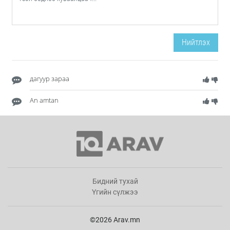
Нийтлэх
дагуур зараа
An amtan
Бидний тухай
Үгийн сүлжээ
©2026 Arav.mn