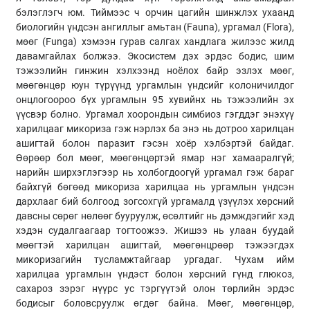
бэлэглэгч юм. Тиймээс ч орчин цагийн шинжлэх ухаанд
биологийн үндсэн ангиллыг амьтан (Fauna), ургамал (Flora),
мөөг (Funga) хэмээн гурав салгах хандлага жилээс жилд
давамгайлах болжээ. Экосистем дэх эрдэс бодис, шим
тэжээлийн гинжин хэлхээнд ноёлох байр эзлэх мөөг,
мөөгөнцөр юун түрүүнд ургамлын үндсийг колоничилдог
онцлогоороо бүх ургамлын 95 хувийнх нь тэжээлийн эх
үүсвэр болно. Ургамал хоорондын симбиоз гэгддэг энэхүү
харилцааг микориза гэж нэрлэх ба энэ нь дотроо харилцан
ашигтай болон паразит гэсэн хоёр хэлбэртэй байдаг.
Өөрөөр бол мөөг, мөөгөнцөртэй ямар нэг хамааралгүй;
нарийн ширхэглэгээр нь холбогдоогүй ургамал гэж бараг
байхгүй бөгөөд микориза харилцаа нь ургамлын үндсэн
дархлааг бий болгоод зогсохгүй ургамалд үзүүлэх хөрсний
давсны сөрөг нөлөөг бууруулж, өсөлтийг нь дэмждэгийг хэд
хэдэн судалгаагаар тогтоожээ. Жишээ нь улаан буудай
мөөгтэй харилцан ашигтай, мөөгөнцрөөр тэжээгдэх
микоризагийн тусламжтайгаар ургадаг. Чухам ийм
харилцаа ургамлын үндэст болон хөрсний гүнд глюкоз,
сахароз зэрэг нүүрс ус тэргүүтэй олон төрлийн эрдэс
бодисыг боловсруулж өгдөг байна. Мөөг, мөөгөнцөр,