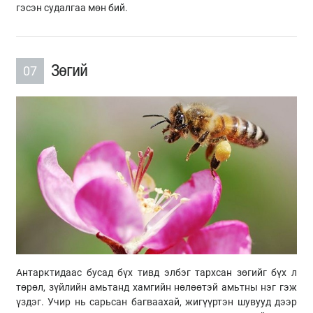
гэсэн судалгаа мөн бий.
Зөгий
07
Антарктидаас бусад бүх тивд элбэг тархсан зөгийг бүх л
төрөл, зүйлийн амьтанд хамгийн нөлөөтэй амьтны нэг гэж
үздэг. Учир нь сарьсан багваахай, жигүүртэн шувууд дээр