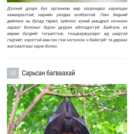
Дэлхий дээрх бүх организм өөр хоорондоо харилцан
хамааралтай, нарийн уялдаа холбоотой. Гэвч бидний
дийлэнх нь бусад төрөл, зүйлээс хүний амьдрал хэчнээн
хараат болохыг бүрэн дүүрэн ойлгодоггүй. Байгаль эх
өөрөө бүгдийг тэгшитгэж, тэнцвэржүүлдэг ид шидтэй
гэдгийг; хэрэггүй амьтан гэж нэгээхэн ч байхгүйг та дараах
жагсаалтаас харж болно.
Сарьсан багваахай
10