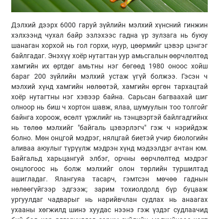
Дэлхий дээрх 6000 гаруй зүйлийн мэлхий хүнсний гинжин
хэлхээнд чухал байр эзлэхээс гадна үр зулзага нь буюу
шанаган хорхой нь гол горхи, нуур, цөөрмийг цэвэр цэнгэг
байлгадаг. Энэхүү хоёр нутагтан уур амьсгалын өөрчлөлтөд
хамгийн их өртдөг амьтны нэг бөгөөд 1980 оноос хойш
бараг 200 зүйлийн мэлхий устаж үгүй болжээ. Гэсэн ч
мэлхий хүнд хамгийн нөлөөтэй, хамгийн өргөн тархацтай
хоёр нутагтны нэг хэвээр байна. Сарьсан багваахай шиг
олноор нь биш ч хортон шавж, ялаа, шумуулын тоо толгойг
байнга хороож, өсөлт үржлийг нь тэнцвэртэй байлгадгийнх
нь төлөө мэлхийг "байгаль цэвэрлэгч" гэж ч нэрийдэж
болно. Мөн онцгой мэдрэг, нялцгай биетэй учир биологийн
аливаа аюулыг түрүүлж мэдрэн хүнд мэдээлдэг ачтан юм.
Байгальд харьцангуй элбэг, орчны өөрчлөлтөд мэдрэг
онцлогоос нь болж мэлхийг олон төрлийн туршилтад
ашигладаг. Ялангуяа тасарч, гэмтсэн мөчөө гаднын
нөлөөгүйгээр эдгээж; зарим тохиолдолд бүр буцааж
ургуулдаг чадварыг нь нарийвчлан судлах нь анаагах
ухааны хөгжилд шинэ хуудас нээнэ гэж үздэг судлаачид