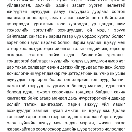
үйлдвэрлэл, дэлхийн эдийн засагт хүртэл нөлөөтэй
жигүүртэн шувуудын давуу талуудаас дурдвал хортон
шавжаар хооллодог, амьтны сэг зэмийг онгон байгалиас
цэвэрлэдэг, ургамлын тоос хүртээдэг, үр цацдаг, шим
тэжээлийн эргэлтийг зохицуулдаг, ой модыг эрүүл
байлгадаг, сангас нь зарим газар бүр бордоо хүртэл болдог
зэрэг олон зүйл нэрлэж болно. Зарим зүйлийн шувуу мөн
өтөөр хооллохдоо хөрсний өнгөн талыг сэндийчиж, хөрсөнд
агаарын сэлгэлт хийж өгдөг. Биологийн урсгалыг
тэнцвэртэй байлгадаг нүүдлийн голдуу шувууд мөн ямар нэг
цар тахал, халдварт өвчин дэгдэхийг урьдаас тандаж болох
дохиологчийн үүрэг давхар гүйцэтгэдэг байна. Учир нь усны
шувуудын гэр орон болох тал хээрийн гол нуур, балчиг
намагтай газрууд нь ургамал болоод махчин, идэшлэгч
болоод идэш тэжээл хоорондын тэнцвэрт байдлыг сахин
хамгаалж байж агаар мандал дахь нүүрстөрөгчийн давхар
ислийг татаж шингээдэг. Харин энэхүү үйл явцыг
зохицуулдаг хамгийн чухал амьтан нь шувуу юм. Далай
тэнгисийн эрэг хөвөө газраас идэш тэжээлээ барьж иддэг
олон зүйлийн шувуу мөн элдэв мэрэгч, жижиг загас
жараахайгаар хооллосноор далайн шүрд эергээр нөлөөлдөг