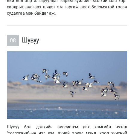
бий бол хор ялгаруулдаг зарим зүйлийн мэлхийнээс хорт
хавдрыг анагаах шидэт эм гаргаж авах боломжтой гэсэн
судалгаа мөн байдаг аж.
Шувуу
08
Шувуу бол дэлхийн экосистем дэх хамгийн чухал
"тоглогчид"-ын нэг юм. Хүний эрүүл мэнд, хоол хүнсний