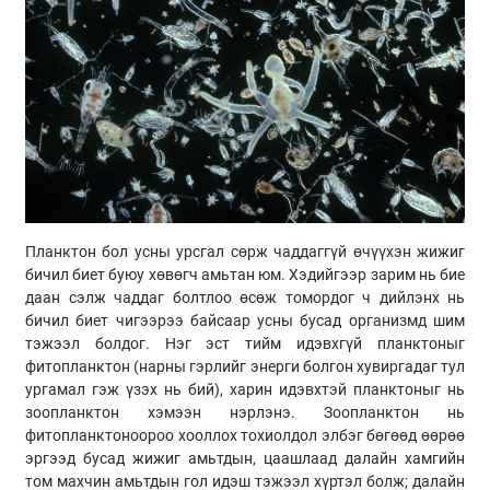
Планктон бол усны урсгал сөрж чаддаггүй өчүүхэн жижиг
бичил биет буюу хөвөгч амьтан юм. Хэдийгээр зарим нь бие
даан сэлж чаддаг болтлоо өсөж томордог ч дийлэнх нь
бичил биет чигээрээ байсаар усны бусад организмд шим
тэжээл болдог. Нэг эст тийм идэвхгүй планктоныг
фитопланктон (нарны гэрлийг энерги болгон хувиргадаг тул
ургамал гэж үзэх нь бий), харин идэвхтэй планктоныг нь
зоопланктон хэмээн нэрлэнэ. Зоопланктон нь
фитопланктоноороо хооллох тохиолдол элбэг бөгөөд өөрөө
эргээд бусад жижиг амьтдын, цаашлаад далайн хамгийн
том махчин амьтдын гол идэш тэжээл хүртэл болж; далайн