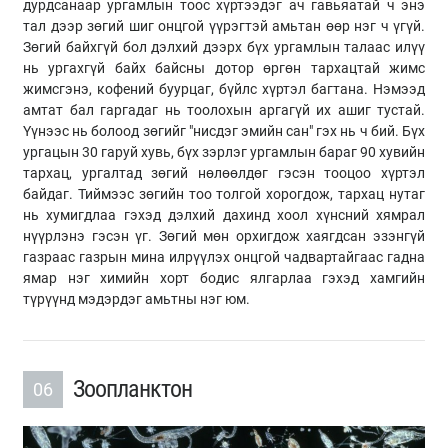
дурдсанаар ургамлын тоос хүртээдэг ач гавьяатай ч энэ
тал дээр зөгий шиг онцгой үүрэгтэй амьтан өөр нэг ч үгүй.
Зөгий байхгүй бол дэлхий дээрх бүх ургамлын талаас илүү
нь ургахгүй байх байсны дотор өргөн тархацтай жимс
жимсгэнэ, кофений буурцаг, бүйлс хүртэл багтана. Нэмээд
амтат бал гаргадаг нь тоолохын аргагүй их ашиг тустай.
Үүнээс нь болоод зөгийг "нисдэг эмийн сан" гэх нь ч бий. Бүх
ургацын 30 гаруй хувь, бүх зэрлэг ургамлын бараг 90 хувийн
тархац, ургалтад зөгий нөлөөлдөг гэсэн тооцоо хүртэл
байдаг. Тиймээс зөгийн тоо толгой хорогдож, тархац нутаг
нь хумигдлаа гэхэд дэлхий дахинд хоол хүнсний хямрал
нүүрлэнэ гэсэн үг. Зөгий мөн орхигдож хаягдсан эзэнгүй
газраас газрын мина илрүүлэх онцгой чадвартайгаас гадна
ямар нэг химийн хорт бодис ялгарлаа гэхэд хамгийн
түрүүнд мэдэрдэг амьтны нэг юм.
Зоопланктон
06