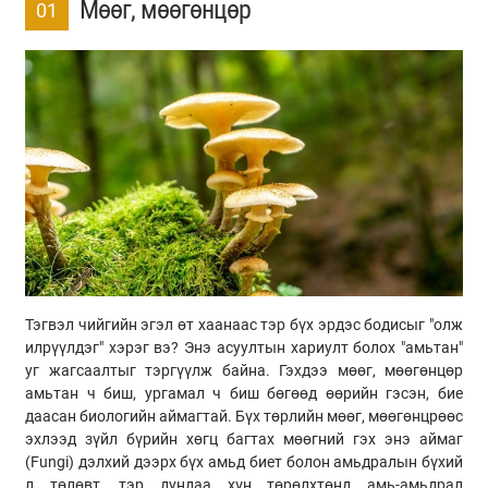
Мөөг, мөөгөнцөр
01
Тэгвэл чийгийн эгэл өт хаанаас тэр бүх эрдэс бодисыг "олж
илрүүлдэг" хэрэг вэ? Энэ асуултын хариулт болох "амьтан"
уг жагсаалтыг тэргүүлж байна. Гэхдээ мөөг, мөөгөнцөр
амьтан ч биш, ургамал ч биш бөгөөд өөрийн гэсэн, бие
даасан биологийн аймагтай. Бүх төрлийн мөөг, мөөгөнцрөөс
эхлээд зүйл бүрийн хөгц багтах мөөгний гэх энэ аймаг
(Fungi) дэлхий дээрх бүх амьд биет болон амьдралын бүхий
л төлөвт, тэр дундаа хүн төрөлхтөнд амь-амьдрал