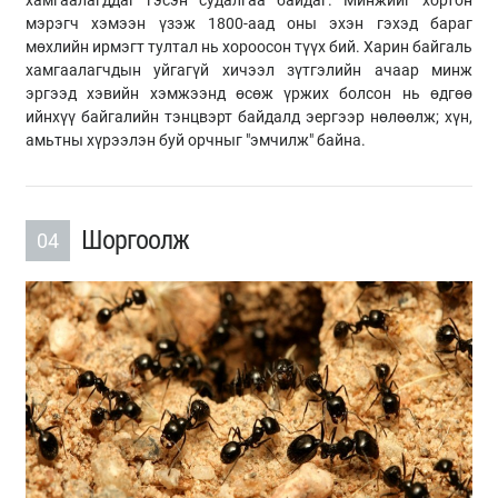
мэрэгч хэмээн үзэж 1800-аад оны эхэн гэхэд бараг
мөхлийн ирмэгт тултал нь хороосон түүх бий. Харин байгаль
хамгаалагчдын уйгагүй хичээл зүтгэлийн ачаар минж
эргээд хэвийн хэмжээнд өсөж үржих болсон нь өдгөө
ийнхүү байгалийн тэнцвэрт байдалд эергээр нөлөөлж; хүн,
амьтны хүрээлэн буй орчныг "эмчилж" байна.
Шоргоолж
04