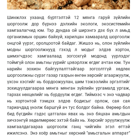
Шинжлэх ухаанд бүртгэлтэй 12 мянга гаруй зүйлийн
шоргоолж дор бүрнээ дэлхийн экологи, экосистемийн
хамгаалагчид юм. Тэр дундаа ой ширэнгэ дэх бүх л амьд
организмын оршин байхуй, харилцан хамааралд шоргоолж
онцгой үүрэг, оролцоотой байдаг. Жишээ нь, олон зүйлийн
модны шоргоолжнууд гэхэд л модыг элдэв хортон,
шимэгчдээс хамгаалаад зогсохгүй модонд үүрлэдэг
тоймгүй олон амьтны үүрийг цэвэрлэж өгдөг ачтан юм. Тун
нарийн зохион байгуулалттайгаар зогсолтгүй хөдлөх
шоргоолжны сүрэг газар газрын өнгөн хөрсийг агааржуулж,
үхсэн хэсгийг нь бордоожуулан, шим тэжээлийн эргэлтийг
зохицуулдагаараа мянга мянган зүйлийн ургамалд ургаж,
тархах нөхцөлийг нь бүрдүүлж өгдөг. Тиймээс ч энэ чадвар
нь хортонтой тэмцэх элдэв бодисыг орлож, сая сая
тариачдад үнэлж баршгүй ач тус болдог байна. Өөрөөр бол
бид бүгдийн гэдэс цатгалан явах нь энэ бяцхан амьтдын
хичээнгүй хөдөлмөрөөс эхтэй байх нь. Хөрсийг эрүүлжүүлж
хамгаалдагаараа шоргоолж ганц чийгийн эгэл өттэй
ижилсэнэ. Энэ хоёр амьтныг хөрсний "амьсгалын аппарат"