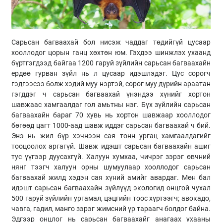
Сарьсан багваахай бол нисэж чаддаг төдийгүй цусаар
хооллодог цорын ганц хөхтөн юм. Гэхдээ шинжлэх ухаанд
бүртгэгдээд байгаа 1200 гаруй зүйлийн сарьсан багваахайн
ердөө гурван зүйл нь л цусаар идэшлэдэг. Цус сорогч
гэдгээсээ болж хэдий муу нэртэй, сөрөг муу дүрийн араатан
гэгддэг ч сарьсан багваахай үнэндээ хүнийг хортон
шавжаас хамгаалдаг гол амьтны нэг. Бүх зүйлийн сарьсан
багваахайн бараг 70 хувь нь хортон шавжаар хооллодог
бөгөөд цагт 1000-аад шавж иддэг сарьсан багваахай ч бий.
Энэ нь жил бүр хэчнээн сая тонн ургац хамгаалдагийг
тооцоолох аргагүй. Шавж идэшт сарьсан багваахайн ашиг
тус үүгээр дуусахгүй. Халуун хумхаа, чичрэг зэрэг өвчний
нянг тээгч халуун орны шумуулаар хооллодог сарьсан
багваахай жилд хэдэн сая хүний амийг авардаг. Мөн бал
идэшт сарьсан багваахайн зүйлүүд экологид онцгой чухал
500 гаруй зүйлийн ургамал, цэцгийн тоос хүртээгч; авокадо,
чавга, гадил, манго зэрэг жимсний үр тараагч болдог байна.
Эдгээр онцлог нь сарьсан багваахайг анагаах ухааны