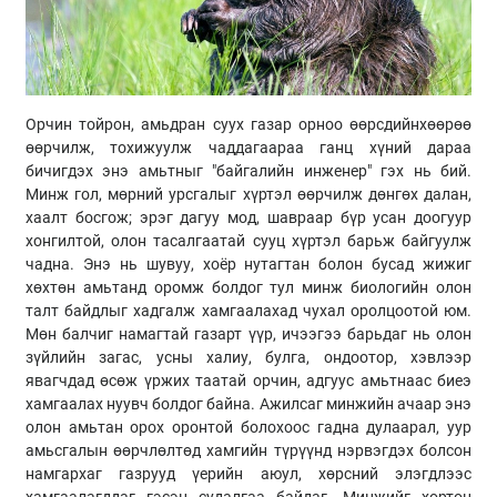
Орчин тойрон, амьдран суух газар орноо өөрсдийнхөөрөө
өөрчилж, тохижуулж чаддагаараа ганц хүний дараа
бичигдэх энэ амьтныг "байгалийн инженер" гэх нь бий.
Минж гол, мөрний урсгалыг хүртэл өөрчилж дөнгөх далан,
хаалт босгож; эрэг дагуу мод, шавраар бүр усан доогуур
хонгилтой, олон тасалгаатай сууц хүртэл барьж байгуулж
чадна. Энэ нь шувуу, хоёр нутагтан болон бусад жижиг
хөхтөн амьтанд оромж болдог тул минж биологийн олон
талт байдлыг хадгалж хамгаалахад чухал оролцоотой юм.
Мөн балчиг намагтай газарт үүр, ичээгээ барьдаг нь олон
зүйлийн загас, усны халиу, булга, ондоотор, хэвлээр
явагчдад өсөж үржих таатай орчин, адгуус амьтнаас биеэ
хамгаалах нуувч болдог байна. Ажилсаг минжийн ачаар энэ
олон амьтан орох оронтой болохоос гадна дулаарал, уур
амьсгалын өөрчлөлтөд хамгийн түрүүнд нэрвэгдэх болсон
намгархаг газрууд үерийн аюул, хөрсний элэгдлээс
хамгаалагддаг гэсэн судалгаа байдаг. Минжийг хортон