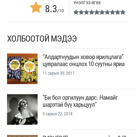
ҮНЭЛГЭЭ ӨГӨХ
8.3
/10
ХОЛБООТОЙ МЭДЭЭ
“Алдартнуудын ховор ярилцлага”
цувралаас онцлох 10 суутны яриа
11 сарын 30, 2017
"Би бол оргилуун дарс. Намайг
шарзтай бүү харьцуул"
3 сарын 22, 2018