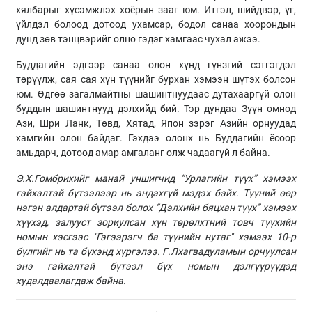
хялбарыг хүсэмжлэх хоёрын зааг юм. Итгэл, шийдвэр, үг,
үйлдэл болоод дотоод ухамсар, бодол санаа хоорондын
дунд зөв тэнцвэрийг олно гэдэг хамгаас чухал ажээ.
Буддагийн эдгээр санаа олон хүнд гүнзгий сэтгэгдэл
төрүүлж, сая сая хүн түүнийг бурхан хэмээн шүтэх болсон
юм. Өдгөө загалмайтны шашинтнуудаас дутахааргүй олон
буддын шашинтнууд дэлхийд бий. Тэр дундаа Зүүн өмнөд
Ази, Шри Ланк, Төвд, Хятад, Япон зэрэг Азийн орнуудад
хамгийн олон байдаг. Гэхдээ олонх нь Буддагийн ёсоор
амьдарч, дотоод амар амгаланг олж чадаагүй л байна.
Э.Х.Гомбрихийг манай уншигчид “Урлагийн түүх” хэмээх
гайхалтай бүтээлээр нь андахгүй мэдэх байх. Түүний өөр
нэгэн алдартай бүтээл болох “Дэлхийн бяцхан түүх” хэмээх
хүүхэд, залууст зориулсан хүн төрөлхтний товч түүхийн
номын хэсгээс "Гэгээрэгч ба түүнийн нутаг" хэмээх 10-р
бүлгийг нь та бүхэнд хүргэлээ. Г.Лхагвадуламын орчуулсан
энэ гайхалтай бүтээл бүх номын дэлгүүрүүдэд
худалдаалагдаж байна.