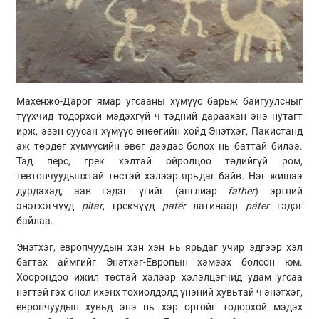
Махенжо-Дарог ямар угсааны хүмүүс барьж байгуулсныг
түүхчид тодорхой мэдэхгүй ч тэдний дараахан энэ нутагт
ирж, эзэн суусан хүмүүс өнөөгийн хойд Энэтхэг, Пакистанд
аж төрдөг хүмүүсийн өвөг дээдэс болох нь баттай билээ.
Тэд перс, грек хэлтэй ойролцоо төдийгүй ром,
тевтончуудынхтай төстэй хэлээр ярьдаг байв. Нэг жишээ
дурдахад, аав гэдэг үгийг (англиар
father
) эртний
энэтхэгчүүд
pitar
, грекчүүд
patér
латинаар
páter
гэдэг
байлаа.
Энэтхэг, европчуудын хэн хэн нь ярьдаг учир эдгээр хэл
багтах аймгийг Энэтхэг-Европын хэмээх болсон юм.
Хоорондоо ижил төстэй хэлээр хэлэлцэгчид удам угсаа
нэгтэй гэх онол ихэнх тохиолдолд үнэний хувьтай ч энэтхэг,
европчуудын хувьд энэ нь хэр ортойг тодорхой мэдэх