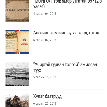
"МОНГОЛ" гэж ямар утгатай вэ? (2-р
хэсэг)
4 сарын 04, 2018
Английн хамгийн аугаа хаад, хатад
5 сарын 07, 2018
"Учиртай гурван толгой" амилсан
түүх
5 сарын 15, 2018
Хүлэг баатрууд
6 сарын 25, 2018