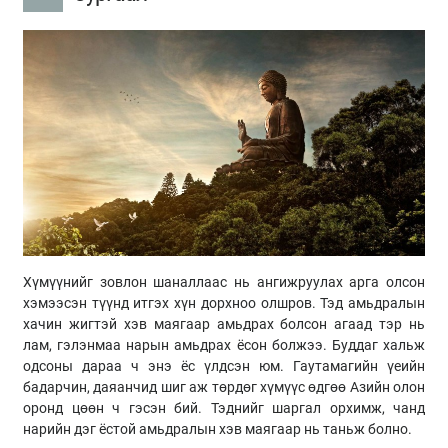
Хүмүүнийг зовлон шаналлаас нь ангижруулах арга олсон
хэмээсэн түүнд итгэх хүн дорхноо олшров. Тэд амьдралын
хачин жигтэй хэв маягаар амьдрах болсон агаад тэр нь
лам, гэлэнмаа нарын амьдрах ёсон болжээ. Буддаг хальж
одсоны дараа ч энэ ёс үлдсэн юм. Гаутамагийн үеийн
бадарчин, даяанчид шиг аж төрдөг хүмүүс өдгөө Азийн олон
оронд цөөн ч гэсэн бий. Тэднийг шаргал орхимж, чанд
нарийн дэг ёстой амьдралын хэв маягаар нь таньж болно.