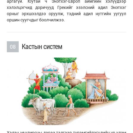
аргагүй. Юутай ч Энэтхэг-Европ аймгийн хэлүүдээр
хэлэлцэгчид доричууд Грекийг эзэлсний адил Энэтхэг
орныг эрхшээлдээ оруулж, тэдний адил нутгийн уугуул
оршин суугчдыг боолчилжээ.
Кастын систем
08
Хэдэн үе улирсны дараа тэдгээр түрэмгийлэгчдийн үр удам