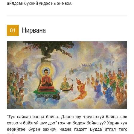
айлдсан бүхний үндэс нь энэ юм.
Нирвана
01
“Тун сайхан санаа байна. Даанч юу ч хүсэхгүй байна гэж
хэзээ ч байхгүй шүү дээ” гэж чи бодож байна уу? Харин хүн
өөрийгөө бүрэн захирч чадна гэдэгт Будда итгэл төгс