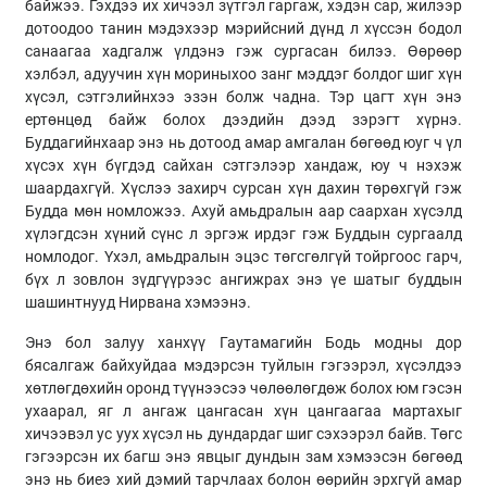
байжээ. Гэхдээ их хичээл зүтгэл гаргаж, хэдэн сар, жилээр
дотоодоо танин мэдэхээр мэрийсний дүнд л хүссэн бодол
санаагаа хадгалж үлдэнэ гэж сургасан билээ. Өөрөөр
хэлбэл, адуучин хүн мориныхоо занг мэддэг болдог шиг хүн
хүсэл, сэтгэлийнхээ эзэн болж чадна. Тэр цагт хүн энэ
ертөнцөд байж болох дээдийн дээд зэрэгт хүрнэ.
Буддагийнхаар энэ нь дотоод амар амгалан бөгөөд юуг ч үл
хүсэх хүн бүгдэд сайхан сэтгэлээр хандаж, юу ч нэхэж
шаардахгүй. Хүслээ захирч сурсан хүн дахин төрөхгүй гэж
Будда мөн номложээ. Ахуй амьдралын аар саархан хүсэлд
хүлэгдсэн хүний сүнс л эргэж ирдэг гэж Буддын сургаалд
номлодог. Үхэл, амьдралын эцэс төгсгөлгүй тойргоос гарч,
бүх л зовлон зүдгүүрээс ангижрах энэ үе шатыг буддын
шашинтнууд Нирвана хэмээнэ.
Энэ бол залуу ханхүү Гаутамагийн Бодь модны дор
бясалгаж байхуйдаа мэдэрсэн туйлын гэгээрэл, хүсэлдээ
хөтлөгдөхийн оронд түүнээсээ чөлөөлөгдөж болох юм гэсэн
ухаарал, яг л ангаж цангасан хүн цангаагаа мартахыг
хичээвэл ус уух хүсэл нь дундардаг шиг сэхээрэл байв. Төгс
гэгээрсэн их багш энэ явцыг дундын зам хэмээсэн бөгөөд
энэ нь биеэ хий дэмий тарчлаах болон өөрийн эрхгүй амар