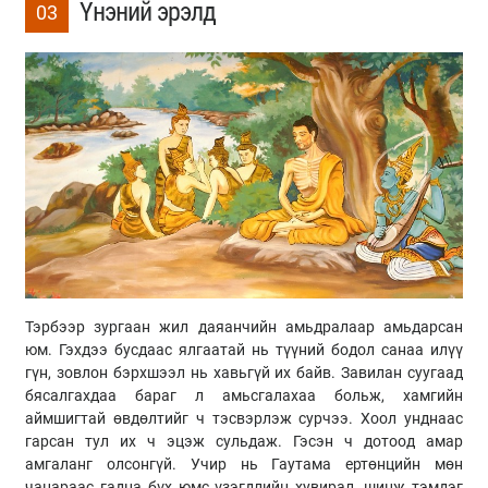
Үнэний эрэлд
03
Тэрбээр зургаан жил даяанчийн амьдралаар амьдарсан
юм. Гэхдээ бусдаас ялгаатай нь түүний бодол санаа илүү
гүн, зовлон бэрхшээл нь хавьгүй их байв. Завилан суугаад
бясалгахдаа бараг л амьсгалахаа больж, хамгийн
аймшигтай өвдөлтийг ч тэсвэрлэж сурчээ. Хоол унднаас
гарсан тул их ч эцэж сульдаж. Гэсэн ч дотоод амар
амгаланг олсонгүй. Учир нь Гаутама ертөнцийн мөн
чанараас гадна бүх юмс үзэгдлийн хувирал, шинж тэмдэг