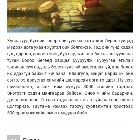
Хуврагууд бүхнийг энэрч нигүүлсэх сэтгэлийг бүрэн гүйцэд
мэдрэх арга ухаан хүртэл бий болгожээ. Тэд ойн гүнд хэдэн
цаг, өдрөөр, долоо хоног, бүр сар, жилээр бясалган сууж энэ
тухай бодох бөгөөд харцаа бууруулж, нуруугаа эгцлэн
завилан суугаад аль болох гүнзгий амьсгалахгүй, аль болох
их идэхгүй байхыг хичээнэ. Ялангуяа, мацаг барих нь бие
сэтгэлээ ариусгах хамгийн шалгарсан арга гэгддэг. Нүглээ
наманчлагч, аглагч ийм хүмүүс 3000 жилийн тэртээх
Энэтхэгт хэдэн мянгаараа байсан. Өнөө ч ийм бадарчин,
даяанчид олон. Гэхдээ тэднээс нэг нь л туйлаас онцгойрон
цолгорчээ. Гаутама хэмээх тэрхүү сурвалжтан Христээс
500 орчим жилийн өмнө амьдарч байв.