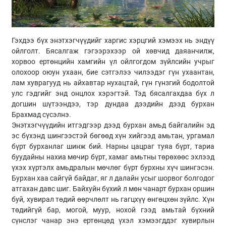
Гэхдээ бүх энэтхэгчүүдийг харгис хэрцгий хэмээх нь эндүү
ойлголт. Бясалгаж гэгээрэхээр ой хөвчид даяанчилж,
хорвоо ертөнцийн хамгийн үл ойлгогдом зүйлсийн учрыг
олохоор оюун ухаан, бие сэтгэлээ чилээдэг гүн ухаантан,
лам хуврагууд нь айхавтар нухацтай, гүн гүнзгий бодолтой
улс гэдгийг энд онцлох хэрэгтэй. Тэд бясалгахдаа бүх л
догшин шүтээндээ, тэр дундаа дээдийн дээд бурхан
Брахмад сүсэлнэ.
Энэтхэгчүүдийн итгэдгээр дээд бурхан амьд байгалийн эд
эс бүхэнд шингээстэй бөгөөд хүн хийгээд амьтан, ургамал
бүрт бурханлаг шинж бий. Нарны цацраг туяа бүрт, тариа
буудайны нахиа мөчир бүрт, хамаг амьтны төрөхөөс эхлээд
үхэх хүртэлх амьдралын мөчлөг бүрт бурхны хүч шингэсэн.
Бурхан хаа сайгүй байдаг, яг л далайн усыг шорвог болгодог
атгахан давс шиг. Байхуйн бүхий л мөн чанарт бурхан оршин
буй, хувирал төдий өөрчлөлт нь гагцхүү өнгөцхөн зүйлс. Хүн
төдийгүй бар, могой, муур, нохой гээд амьтай бүхний
сүнслэг чанар энэ ертөнцөд үхэл хэмээгддэг хувирлын