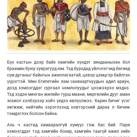
Бүх кастын дээр байх хамгийн хүндэт зиндааныхан бол
брахмин буюу хуврагууд юм. Тэд бурхдад үйлчлэгчид бөгөөд
сүм дуганыг байнгын ажиллагаатай, цэвэр цэмцгэр байлгах
үүрэгтэй. Мөн Египетийн лам санваартнуудын адил ариун,
дээд хэмээгддэг сургаал номлолуудыг цээжээрээ мэднэ.
Тэд хэдэн мянган жилийн турш маани, мөргөлийн дууг аман
зохиол хэлбэрээр хойч үедээ өвлүүлжээ. Харин бичиг үсэг
хөгжиж, нийтийн хэрэглээнд нэвтэрсний дараа л бичиж
тэмдэглэх болсон байна.
Аль ч кастад хамааралгүй хүмүүс гэж бас бий. Пари
хэмээгддэг тэд хамгийн бохир, хамгийн таагүй ажил хийх