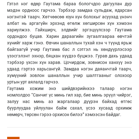
Гэтэл нэг өдөр Гаутама бараа бологчдоо дагуулан дур
мэдэн ордноос гарчээ. Тэрбээр замдаа сульдаж, ядарсан
нэгэнтэй таарч. Хөтчөөсөө юун хүн болохыг асуухад үнэнч
албат нь аргагүйн эрхэнд өтөлж хөгширсөн хүн хэмээн
хариулжээ. Гайхширч, элдвийг эргэцүүлсээр Гаутама
ордондоо буцав. Харин дараагийн зугаалгаараа өвчтэй
хүнийг харж гэнэ. Өвчин шаналлын тухай хэн ч түүнд ярьж
байгаагүй учир Гаутама бас л сэтгэл нь хөндүүрлэсээр
үзэсгэлэнт эхнэр, бяцхан хүүдээ буцжээ. Гурав дахь удаад
тэрбээр үхсэн хүн харав. Цочирдож, зовнисон ханхүү энэ
удаад гэртээ харьсангүй. Замдаа нэгэн даяанчтай таарч,
хүмүүний зовлон шаналлын учир шалтгааныг олохоор
уртын урт аялалд гарчээ.
Гаутама хожим энэ шийдвэрийнхээ талаар нэгэн
номлолдоо “Санчиг үс минь гил хар, бие минь эрүүл чийрэг,
залуу нас минь аз жаргалаар дүүрэн байхад өтгөс
буурлуудаа уйлуулан байж сахал, үсээ хусаад орхимж
нөмөрч, төрсөн гэрээ орхисон билээ” хэмээсэн байдаг.