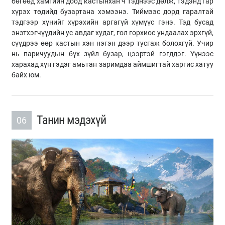
бөгөөд хамгийн доод кастынхан ч тэднээс дөлж, тэдэнд гар
хүрэх төдийд бузартана хэмээнэ. Тиймээс дорд гаралтай
тэдгээр хүнийг хүрэхийн аргагүй хүмүүс гэнэ. Тэд бусад
энэтхэгчүүдийн ус авдаг худаг, гол горхиос ундаалах эрхгүй,
сүүдрээ өөр кастын хэн нэгэн дээр тусгаж болохгүй. Учир
нь паричуудын бүх зүйл бузар, цээртэй гэгддэг. Үүнээс
харахад хүн гэдэг амьтан заримдаа аймшигтай харгис хатуу
байх юм.
Танин мэдэхүй
06