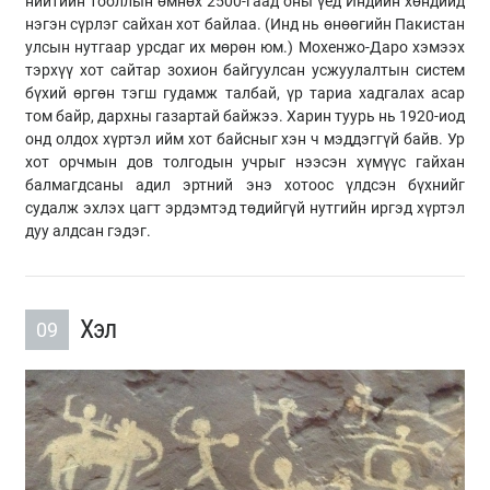
нийтийн тооллын өмнөх 2500-гаад оны үед Индийн хөндийд
нэгэн сүрлэг сайхан хот байлаа. (Инд нь өнөөгийн Пакистан
улсын нутгаар урсдаг их мөрөн юм.) Мохенжо-Даро хэмээх
тэрхүү хот сайтар зохион байгуулсан усжуулалтын систем
бүхий өргөн тэгш гудамж талбай, үр тариа хадгалах асар
том байр, дархны газартай байжээ. Харин туурь нь 1920-иод
онд олдох хүртэл ийм хот байсныг хэн ч мэддэггүй байв. Ур
хот орчмын дов толгодын учрыг нээсэн хүмүүс гайхан
балмагдсаны адил эртний энэ хотоос үлдсэн бүхнийг
судалж эхлэх цагт эрдэмтэд төдийгүй нутгийн иргэд хүртэл
дуу алдсан гэдэг.
Хэл
09