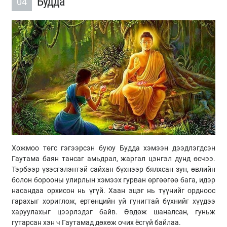
Будда
04
Хожмоо төгс гэгээрсэн буюу Будда хэмээн дээдлэгдсэн
Гаутама баян тансаг амьдрал, жаргал цэнгэл дунд өсчээ.
Тэрбээр үзэсгэлэнтэй сайхан бүхнээр бялхсан зун, өвлийн
болон борооны улирлын хэмээх гурван өргөөгөө бага, идэр
насандаа орхисон нь үгүй. Хаан эцэг нь түүнийг ордноос
гарахыг хориглож, ертөнцийн уй гунигтай бүхнийг хүүдээ
харуулахыг цээрлэдэг байв. Өвдөж шаналсан, гуньж
гутарсан хэн ч Гаутамад дөхөж очих ёсгүй байлаа.