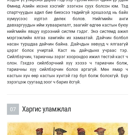
Өмнөд Азийн ихэнх хэсгийг эзэгнэн суух болсон юм. Тэд
спартчуудын адил бие биеэсээ төдийгүй эрхшээлд нь байх
хүмүүсээс хүртэл дөлөх болов. Нийгмийн анги
давхаргуудын ийм хуваарилалт, заагийг өдгөө кастын буюу
нийгмийн явцуу хүрээний систем гэдэг. Энэ системд ажил
мэргэжлийн ялгаа хамгийн их хамаатай. Дайчин болбол
насан туршдаа дайчин байна. Дайчдын хөвүүд ч ялгаагүй
цэрэг болох учиртай. Каст нь дайчдынх учраас тэр.
Сийлбэрчин, тариачны зэрэг хоорондоо ижил төстэй каст ч
олон. Гэхдээ сийлбэрчний хүү хэзээ ч тариачин болж,
тариачны хүү сийлбэрчин болох аргагүй. Мөн ямар ч
кастын хүн өөр кастын хүнтэй гэр бүл болж болохгүй. Бүр
зэрэгцэж суугаад зоог ч барих ёсгүй.
Харгис уламжлал
07