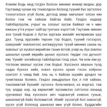
Хожим Бодь мод гэгдэх болсон мөнөөх инжир модны дор
Гаутамад чухам юу тохиолдсон болоод түүний бүх эргэлзээ
тээнэгэлзээ үгүй болж, дотоод амар амгаланг олсон юм
болоо гэж чи гайхаж байгаа байх. Гэхдээ надаар
тайлбарлуулж, учрыг нь олохыг хүсэж байвал чи ч мөн
юмсын утга учрыг сайтар тунгаах хэрэгтэй. Гаутама зөвхөн
энэ тухай бодож л бүтэн зургаан жилийг өнгөрөөсөн шүү
дээ. Түүнд зурсхийн төрсөн тэр бодол, түүний гэгээрэл,
хүмүүнийг зовлонгоос ангижруулах тухай мөнөөх санаа нь
зовохыг үл хүсвэл өөрийгөө таних ёстой, учир нь бүх зовлон
шаналал хүний өөрийн шунал хүслээс төрдөг гэх дүгнэлт
юм. Үүнийг энгийнээр тайлбарлах гээд үзье. Чи ном юм уу,
тоглоом авахыг хүсэж гэж бодъё. Хүссэнээ авахын тулд
чадах бүхнээ хийх, эсвэл хүслээ орхих гэсэн хоёрхон
сонголт л чамд бий. Аль нь ч байсан эцсийн дүндээ чи
гуниглахаа болино. Гэхдээ амьдралын бүх л гоё сайхан,
тааламжтай бүхнийг хүсэхээ больчихвол, аз жаргал, тав
тух, алдар нэр, эд хөрөнгийг хүсэмжлэх сэтгэлээ хянаад
сурчихвал бид хүссэнээ авч чадсангүй хэмээн гуньж,
шаналахгүй байх боломжтой. Ихийг хүсэхгүй бол зовохгүй,
хүсэл үгүй болоход шаналал мөн үгүй болно. Буддагийн