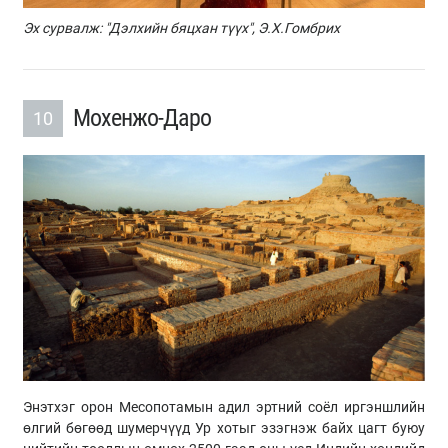
Эх сурвалж: "Дэлхийн бяцхан түүх", Э.Х.Гомбрих
Мохенжо-Даро
10
Энэтхэг орон Месопотамын адил эртний соёл иргэншлийн
өлгий бөгөөд шумерчүүд Ур хотыг эзэгнэж байх цагт буюу