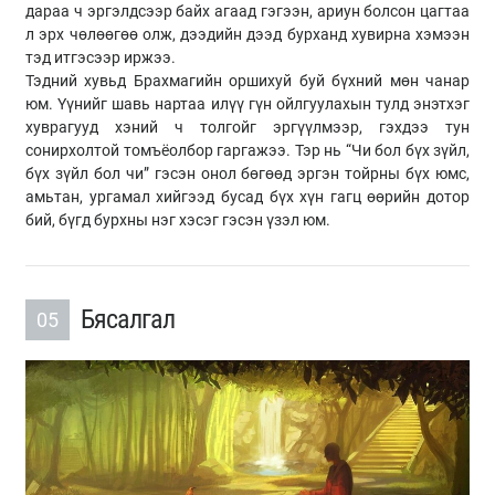
дараа ч эргэлдсээр байх агаад гэгээн, ариун болсон цагтаа
л эрх чөлөөгөө олж, дээдийн дээд бурханд хувирна хэмээн
тэд итгэсээр иржээ.
Тэдний хувьд Брахмагийн оршихуй буй бүхний мөн чанар
юм. Үүнийг шавь нартаа илүү гүн ойлгуулахын тулд энэтхэг
хуврагууд хэний ч толгойг эргүүлмээр, гэхдээ тун
сонирхолтой томъёолбор гаргажээ. Тэр нь “Чи бол бүх зүйл,
бүх зүйл бол чи” гэсэн онол бөгөөд эргэн тойрны бүх юмс,
амьтан, ургамал хийгээд бусад бүх хүн гагц өөрийн дотор
бий, бүгд бурхны нэг хэсэг гэсэн үзэл юм.
Бясалгал
05