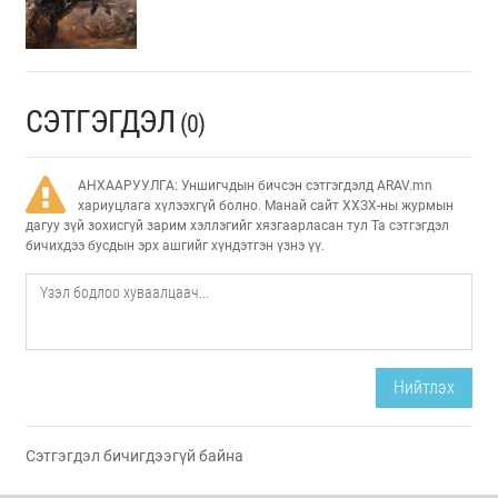
СЭТГЭГДЭЛ
(0)
АНХААРУУЛГА: Уншигчдын бичсэн сэтгэгдэлд ARAV.mn
хариуцлага хүлээхгүй болно. Манай сайт ХХЗХ-ны журмын
дагуу зүй зохисгүй зарим хэллэгийг хязгаарласан тул Та сэтгэгдэл
бичихдээ бусдын эрх ашгийг хүндэтгэн үзнэ үү.
Нийтлэх
Сэтгэгдэл бичигдээгүй байна