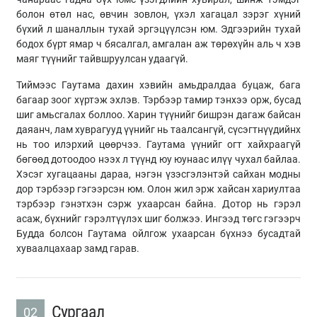
болон өтөл нас, өвчин зовлон, үхэл хагацал зэрэг хүний
бүхий л шаналлын тухай эргэцүүлсэн юм. Эдгээрийн тухай
бодох бүрт ямар ч бясалгал, амгалан аж төрөхүйн аль ч хэв
маяг түүнийг тайвшруулсан удаагүй.
Тиймээс Гаутама дахин хэвийн амьдралдаа буцаж, бага
багаар зоог хүртэж эхлэв. Тэрбээр тамир тэнхээ орж, бусад
шиг амьсгалах боллоо. Харин түүнийг бишрэн дагаж байсан
даяанч, лам хуврагууд үүнийг нь таалсангүй, сүсэгтнүүдийнх
нь тоо илэрхий цөөрчээ. Гаутама үүнийг огт хайхраагүй
бөгөөд дотоодоо нээх л түүнд юу юунаас илүү чухал байлаа.
Хэсэг хугацааны дараа, нэгэн үзэсгэлэнтэй сайхан модны
дор тэрбээр гэгээрсэн юм. Олон жил эрж хайсан хариултаа
тэрбээр гэнэтхэн сэрж ухаарсан байна. Дотор нь гэрэл
асаж, бүхнийг гэрэлтүүлэх шиг болжээ. Ингээд төгс гэгээрч
Будда болсон Гаутама ойлгож ухаарсан бүхнээ бусадтай
хуваалцахаар замд гарав.
Сургаал
02