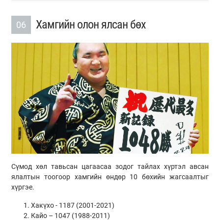
Хамгийн олон ялсан бөх
06
Сүмод хөл тавьсан цагаасаа зодог тайлах хүртэл авсан
ялалтын тоогоор хамгийн өндөр 10 бөхийн жагсаалтыг
хүргэе.
Хакүхо - 1187 (2001-2021)
Кайо – 1047 (1988-2011)