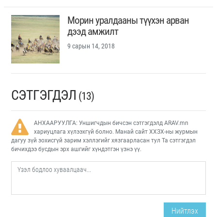
Морин уралдааны түүхэн арван
дээд амжилт
9 сарын 14, 2018
СЭТГЭГДЭЛ
(13)
АНХААРУУЛГА: Уншигчдын бичсэн сэтгэгдэлд ARAV.mn
хариуцлага хүлээхгүй болно. Манай сайт ХХЗХ-ны журмын
дагуу зүй зохисгүй зарим хэллэгийг хязгаарласан тул Та сэтгэгдэл
бичихдээ бусдын эрх ашгийг хүндэтгэн үзнэ үү.
Нийтлэх