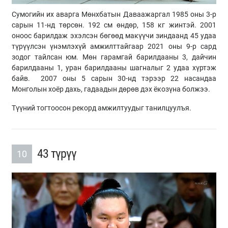
Сумогийн их аварга Мөнхбатын Даваажаргал 1985 оны 3-р
сарын 11-нд төрсөн. 192 см өндөр, 158 кг жинтэй. 2001
оноос барилдаж эхэлсэн бөгөөд макүүчи зиндаанд 45 удаа
түрүүлсэн үнэмлэхүй амжилттайгаар 2021 оны 9-р сард
зодог тайлсан юм. Мөн гарамгай барилдааны 3, дайчин
барилдааны 1, уран барилдааны шагналыг 2 удаа хүртэж
байв. 2007 оны 5 сарын 30-нд тэрээр 22 насандаа
Монголын хоёр дахь, гадаадын дөрөв дэх ёкозүна болжээ.
Түүний тогтоосон рекорд амжилтуудыг танилцуулъя.
43 түрүү
10