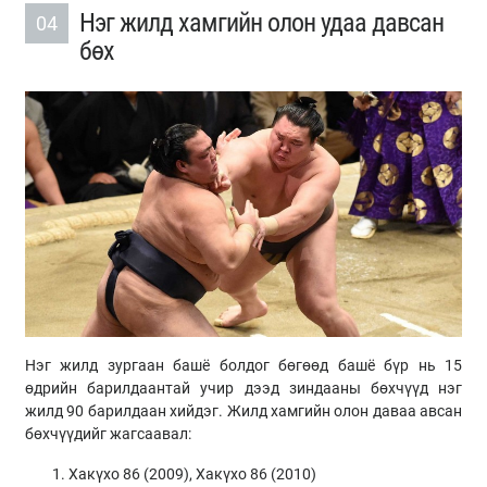
Нэг жилд хамгийн олон удаа давсан
04
бөх
Нэг жилд зургаан башё болдог бөгөөд башё бүр нь 15
өдрийн барилдаантай учир дээд зиндааны бөхчүүд нэг
жилд 90 барилдаан хийдэг. Жилд хамгийн олон даваа авсан
бөхчүүдийг жагсаавал:
Хакүхо 86 (2009), Хакүхо 86 (2010)