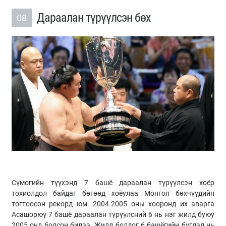
Дараалан түрүүлсэн бөх
08
Сүмогийн түүхэнд 7 башё дараалан түрүүлсэн хоёр
тохиолдол байдаг бөгөөд хоёулаа Монгол бөхчүүдийн
тогтоосон рекорд юм. 2004-2005 оны хооронд их аварга
Асашорюү 7 башё дараалан түрүүлсний 6 нь нэг жилд буюу
2005 онд болсон билээ. Жилд болдог 6 башёгийн бүгдэд нь