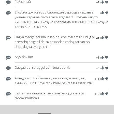
Гайхалтай
+1
Екозуна цолтойгоор барилдсан барилдааны даваа
унааны харьцаа буюу ялах магадлал 1. Екозуна Хакухо
776-102 0.1314 2. Екозуна Футабаяма 180-24 0.1333 3. Екозуна
Тайхо 622-103 0.1655
Dagva avarga barildaj bsan bol ene bvh amjiltuudiig ni
-23
ezemshij baigaa l da 30 nasandaa zodog tailsan hn
shde dagva avarga chini
Агуу бөх өө!
+8
Davgaa bol suraggui yum bna doo kk
+5
Амьд домог, гайхамшиг, нөр их хөдөлмөр, аз ,
+11
амны хишиг. НЭг үе гэрч болж байгаа би азтай хзн.
Гайхалтай аварга. Улам олон рекорд амжилт
+12
гаргах болтугай