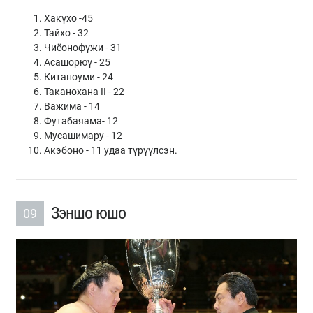
Хакүхо -45
Тайхо - 32
Чиёонофүжи - 31
Асашорюү - 25
Китаноуми - 24
Таканохана II - 22
Важима - 14
Футабаяама- 12
Мусашимару - 12
Акэбоно - 11 удаа түрүүлсэн.
Зэншо юшо
09