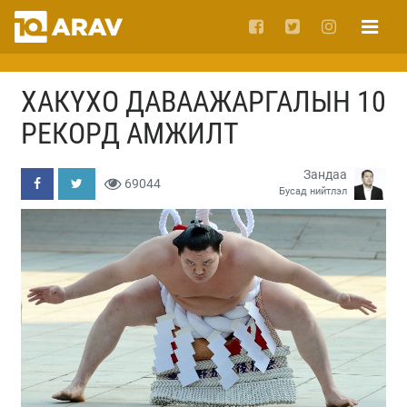
ХАКҮХО ДАВААЖАРГАЛЫН 10
РЕКОРД АМЖИЛТ
Зандаа
69044
Бусад нийтлэл