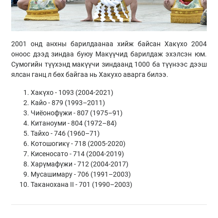
2001 онд анхны барилдаанаа хийж байсан Хакүхо 2004
оноос дээд зиндаа буюу Макүүчид барилдаж эхэлсэн юм.
Сумогийн түүхэнд макүүчи зиндаанд 1000 ба түүнээс дээш
ялсан ганц л бөх байгаа нь Хакухо аварга билээ.
Хакүхо - 1093 (2004-2021)
Кайо - 879 (1993–2011)
Чиёонофүжи - 807 (1975–91)
Китаноуми - 804 (1972–84)
Тайхо - 746 (1960–71)
Котошогикү - 718 (2005-2020)
Кисеносато - 714 (2004-2019)
Харүмафүжи - 712 (2004-2017)
Мусашимару - 706 (1991–2003)
Таканохана II - 701 (1990–2003)