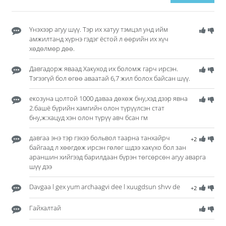
Үнэхээр агуу шүү. Тэр их хатуу тэмцэл унд ийм
амжилтанд хүрнэ гэдэг ёстой л өөрийн их хүч
хөдөлмөр дөө.
Давгадорж яваад Хакуход их боломж гарч ирсэн.
Тэгээгүй бол өгөө аваатай 6,7 жил болох байсан шүү.
екозуна цолтой 1000 даваа дөхөж бну,хэд дээр явна
2.башё бүрийн хамгийн олон түрүүлсэн стат
бну,ж:хацуд хэн олон түрүү авч бсан гм
давгаа энэ тэр гэхээ больвол таарна танхайрч
+2
байгаад л хөөгдөж ирсэн гөлөг шдээ хакүхо бол зан
араншин хийгээд барилдаан бүрэн төгсөрсөн агуу аварга
шүү дээ
Davgaa l gex yum archaagvi dee l xuugdsun shvv de
+2
Гайхалтай