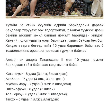
Тухайн башёгийн сүүлийн өдрийн барилдааны дараах
байдлаар түрүүлэх бөх тодорхойгүй, 2 болон түүнээс дээш
бөхийн амжилт ижил байвал нэмэлт барилдаан хийдэг.
Хамгийн олон удаа нэмэлт барилдаан хийж байсан бөх бол
Хакүхо аварга бөгөөд нийт 10 удаа барилдаж байснаас 6
тохиолдолд нь өрсөлдөгчөө ялан түрүүлж байжээ.
Алдарт их аварга Таканохана II мөн 10 удаа нэмэлт
барилдаан хийж байснаас тавд нь ялж байв.
Китаноүми - 8 удаа (3 ялж, 5 ялагдсан)
Акэбоно
– 7 удаа (4 ялж, 3 ялагдсан)
Мусашимару– 7 удаа (1 ялж, 6 ялагдсан)
Чиёонофүжи– 6 удаа (6 ялсан)
Асашорюү– 6 удаа (5 ялж, 1 ялагдсан)
Тайхо
– 6 удаа (4 ялж 2 ялагдсан)