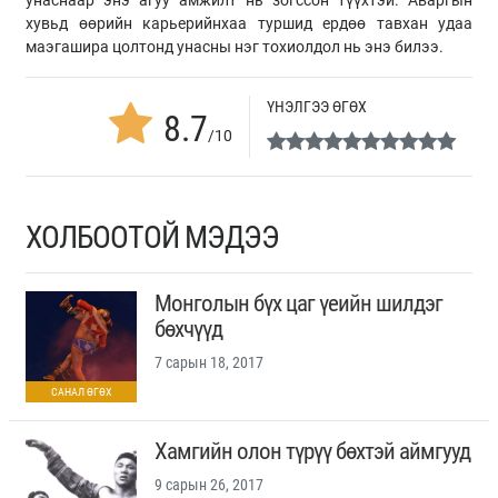
унаснаар энэ агуу амжилт нь зогссон түүхтэй. Аваргын
хувьд өөрийн карьерийнхаа туршид ердөө тавхан удаа
маэгашира цолтонд унасны нэг тохиолдол нь энэ билээ.
ҮНЭЛГЭЭ ӨГӨХ
8.7
/10
ХОЛБООТОЙ МЭДЭЭ
Монголын бүх цаг үеийн шилдэг
бөхчүүд
7 сарын 18, 2017
Хамгийн олон түрүү бөхтэй аймгууд
9 сарын 26, 2017