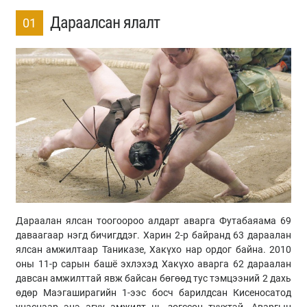
Дараалсан ялалт
01
Дараалан ялсан тоогоороо алдарт аварга Футабаяама 69
даваагаар нэгд бичигддэг. Харин 2-р байранд 63 дараалан
ялсан амжилтаар Таниказе, Хакүхо нар ордог байна. 2010
оны 11-р сарын башё эхлэхэд Хакүхо аварга 62 дараалан
давсан амжилттай явж байсан бөгөөд тус тэмцээний 2 дахь
өдөр Маэгаширагийн 1-ээс босч барилдсан Кисеносатод