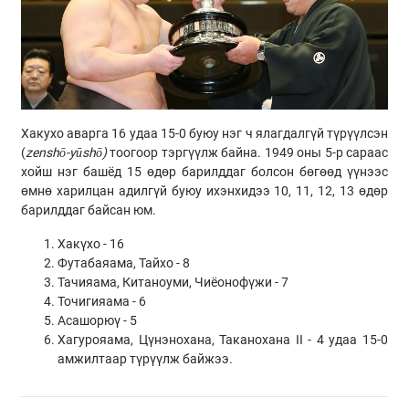
Хакухо аварга 16 удаа 15-0 буюу нэг ч ялагдалгүй түрүүлсэн
(
zenshō-yūshō)
тоогоор тэргүүлж байна. 1949 оны 5-р сараас
хойш нэг башёд 15 өдөр барилддаг болсон бөгөөд үүнээс
өмнө харилцан адилгүй буюу ихэнхидээ 10, 11, 12, 13 өдөр
барилддаг байсан юм.
Хакүхо - 16
Футабаяама, Тайхо - 8
Тачияама, Китаноуми, Чиёонофүжи - 7
Точигияама - 6
Асашорюү - 5
Хагурояама, Цүнэнохана, Таканохана II - 4 удаа 15-0
амжилтаар түрүүлж байжээ.