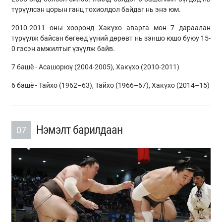
түрүүлсэн цорын ганц тохиолдол байдаг нь энэ юм.
2010-2011 оны хооронд Хакүхо аварга мөн 7 дараалан
түрүүлж байсан бөгөөд үүний дөрөвт нь зэншо юшо буюу 15-
0 гэсэн амжилтыг үзүүлж байв.
7 башё - Асашорюү (2004-2005), Хакүхо (2010-2011)
6 башё - Тайхо (1962–63), Тайхо (1966–67), Хакүхо (2014–15)
Нэмэлт барилдаан
07