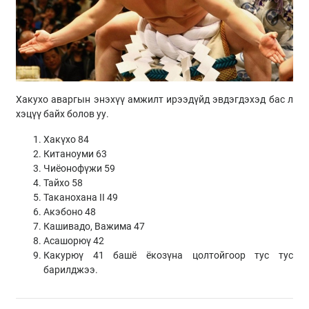
Хакухо аваргын энэхүү амжилт ирээдүйд эвдэгдэхэд бас л
хэцүү байх болов уу.
Хакүхо 84
Китаноуми 63
Чиёонофүжи 59
Тайхо 58
Таканохана II 49
Акэбоно 48
Кашивадо, Важима 47
Асашорюү 42
Какурюү 41 башё ёкозүна цолтойгоор тус тус
барилджээ.