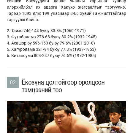
хойшхи бөхчүүдийн даваа унааны харьцааг хувиар
илэрхийлбэл их аварга Хакүхо жагсаалтыг тэргүүлнэ.
Тэрээр 1093 ялж 199 унаснаар 84.6 хувийн амжилттайгаар
тэргүүлж байна.
2. Тайхо 746-144 буюу 83.8% (1960-1971)
3. Футабаяама 276-68 буюу 80.2% (1932-1945)
4. Асашорюү 596-153 буюу 79.6% (2001-2010)
5. Хагүрояама 321-94 буюу 77.3% (1937-1953)
6. Китаноуми 804-247 буюу 76.5% (1972-1985)
Ёкозүна цолтойгоор оролцсон
02
тэмцээний тоо