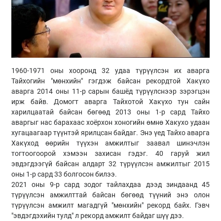
1960-1971 оны хооронд 32 удаа түрүүлсэн их аварга
Тайхогийн "мөнхийн" гэгдэж байсан рекордтой Хакүхо
аварга 2014 оны 11-р сарын башёд түрүүлснээр зэрэгцэн
ирж байв. Домогт аварга Тайхотой Хакүхо тун сайн
харилцаатай байсан бөгөөд 2013 оны 1-р сард Тайхо
аваргыг нас барахаас хоёрхон хоногийн өмнө Хакухо удаан
хугацаагаар түүнтэй ярилцсан байдаг. Энэ үед Тайхо аварга
Хакүход өөрийн түүхэн амжилтыг заавал шинэчлэн
тогтоогоорой хэмээн захисан гэдэг. 40 гаруй жил
эвдэгдээгүй байсан алдарт 32 түрүүлсэн амжилтыг 2015
оны 1-р сард 33 болгосон билээ.
2021 оны 9-р сард зодог тайлахдаа дээд зиндаанд 45
түрүүлсэн амжилттай байсан бөгөөд түүний энэ олон
түрүүлсэн амжилт магадгүй "мөнхийн" рекорд байх. Гэвч
"эвдэгдэхийн тулд" л рекорд амжилт байдаг шүү дээ.