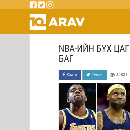
NBA-ИЙН БҮХ ЦА
БАГ
Share
Tweet
49831