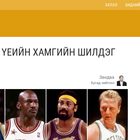
ЭХЛЭЛ
БИДНИЙ
Г ҮЕИЙН ХАМГИЙН ШИЛДЭГ
Зандаа
Бусад нийтлэл