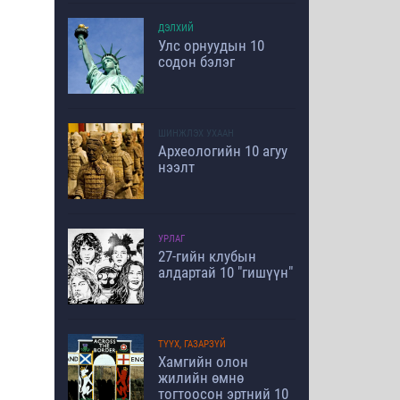
ДЭЛХИЙ
Улс орнуудын 10
содон бэлэг
ШИНЖЛЭХ УХААН
Археологийн 10 агуу
нээлт
УРЛАГ
27-гийн клубын
алдартай 10 "гишүүн"
ТҮҮХ, ГАЗАРЗҮЙ
Хамгийн олон
жилийн өмнө
тогтоосон эртний 10