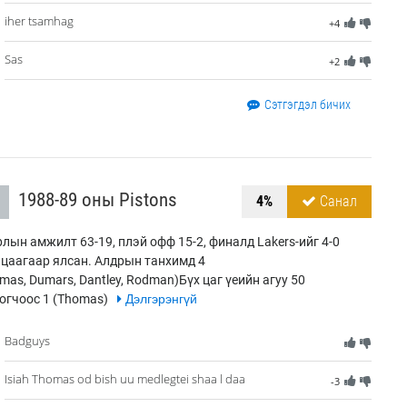
iher tsamhag
+4
Sas
+2
Сэтгэгдэл бичих
1988-89 оны Pistons
4%
Санал
лын амжилт 63-19, плэй офф 15-2, финалд Lakers-ийг 4-0
цаагаар ялсан. Алдрын танхимд 4
mas, Dumars, Dantley, Rodman)Бүх цаг үеийн агуу 50
огчоос 1 (Thomas)
Дэлгэрэнгүй
Badguys
Isiah Thomas od bish uu medlegtei shaa l daa
-3