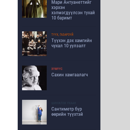
Мари Антуанеттийг
хэрхэн
хэлмэгдүүлсэн тухай
10 баримт
ТҮҮХ, ГАЗАРЗҮЙ
Түүхэн дэх хамгийн
чухал 10 уулзалт
ХҮМҮҮС
Сахин хамгаалагч
ШИНЖЛЭХ УХААН
Сантиметр бүр
өөрийн түүхтэй