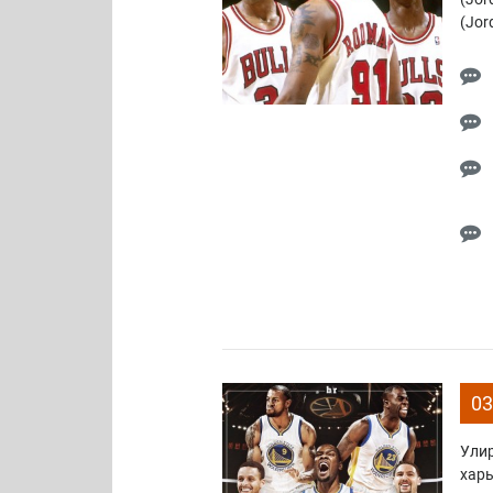
(Jor
03
Улир
харь