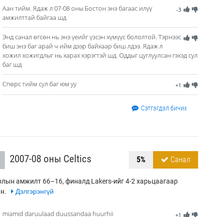
Аан тийм. Ядаж л 07-08 оны Бостон энэ багаас илүү
-3
амжилттай байгаа шд
Энд санал өгсөн нь энэ үеийг үзсэн хүмүүс бололтой. Тэрнээс
биш энэ баг арай ч ийм дээр байхаар биш лдээ. Ядаж л
хожил хожигдлыг нь харах хэрэгтэй шд. Оддыг цуглуулсан гэхэд сул
баг шд
Спөрс тийм сул баг юм уу
+1
Сэтгэгдэл бичих
2007-08 оны Celtics
5%
Санал
лын амжилт 66–16, финалд Lakers-ийг 4-2 харьцаагаар
н.
Дэлгэрэнгүй
miamid daruulaad duussandaa huurhii
+1