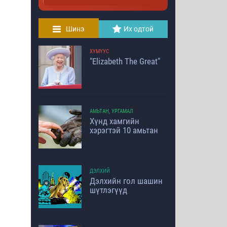
Шинэ
Их одтой
ХҮМҮҮС
"Elizabeth The Great"
АМЬТАН, УРГАМАЛ
Хүнд хамгийн
хэрэгтэй 10 амьтан
ДЭЛХИЙ
Дэлхийн гол шашин
шүтлэгүүд