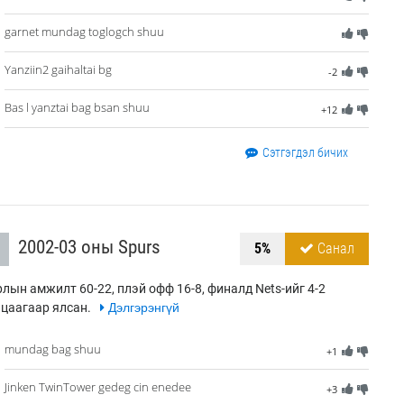
garnet mundag toglogch shuu
Yanziin2 gaihaltai bg
-2
Bas l yanztai bag bsan shuu
+12
Сэтгэгдэл бичих
2002-03 оны Spurs
5%
Санал
лын амжилт 60-22, плэй офф 16-8, финалд Nets-ийг 4-2
цаагаар ялсан.
Дэлгэрэнгүй
mundag bag shuu
+1
Jinken TwinTower gedeg cin enedee
+3