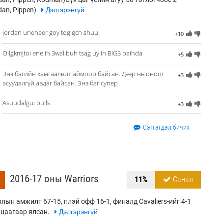
dan, Pippen)
Дэлгэрэнгүй
jordan uneheer goy toglgch shuu
+10
Oilgkmjtoi ene ih 3wal buh tsag uyiin BIG3 baihda
+5
Энэ багийн хамгаалөлт аймоор байсан. Дээр нь оноог
+3
асуудалгүй авдаг байсан. Энэ баг супер
Asuudalgui bulls
+3
Сэтгэгдэл бичих
2016-17 оны Warriors
11%
Санал
лын амжилт 67-15, плэй офф 16-1, финалд Cavaliers-ийг 4-1
цаагаар ялсан.
Дэлгэрэнгүй