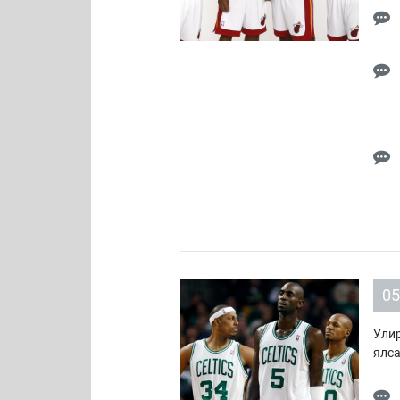
05
Улир
ялса