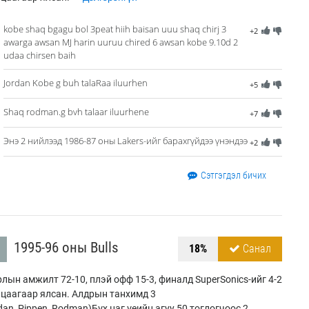
kobe shaq bgagu bol 3peat hiih baisan uuu shaq chirj 3
+2
awarga awsan MJ harin uuruu chired 6 awsan kobe 9.10d 2
udaa chirsen baih
Jordan Kobe g buh talaRaa iluurhen
+5
Shaq rodman.g bvh talaar iluurhene
+7
Энэ 2 нийлээд 1986-87 оны Lakers-ийг барахгүйдээ үнэндээ
+2
Сэтгэгдэл бичих
1995-96 оны Bulls
18%
Санал
лын амжилт 72-10, плэй офф 15-3, финалд SuperSonics-ийг 4-2
цаагаар ялсан. Алдрын танхимд 3
dan, Pippen, Rodman)Бүх цаг үеийн агуу 50 тоглогчоос 2