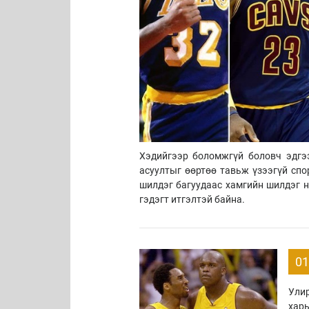
Хэдийгээр боломжгүй боловч эдгээ
асуултыг өөртөө тавьж үзээгүй спо
шилдэг багуудаас хамгийн шилдэг н
гэдэгт итгэлтэй байна.
01
Улир
харь