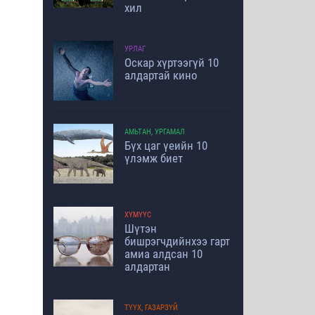
хил
УРЛАГ
Оскар хүртээгүй 10
алдартай кино
АМЬТАН, УРГАМАЛ
Бүх цаг үеийн 10
үлэмж биет
ХҮМҮҮС
Шүтэн
бишрэгчдийнхээ гарт
амиа алдсан 10
алдартан
ТҮҮХ, ГАЗАРЗҮЙ