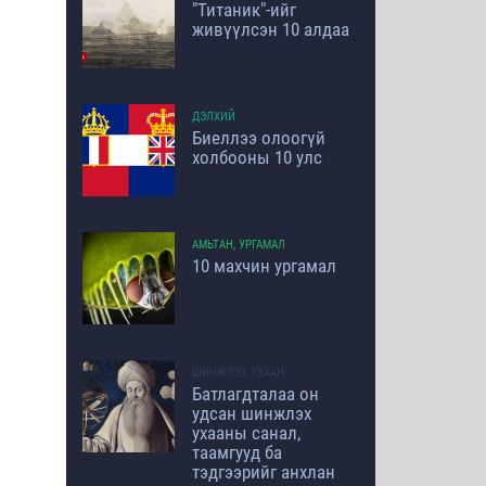
"Титаник"-ийг
живүүлсэн 10 алдаа
ДЭЛХИЙ
Биеллээ олоогүй
холбооны 10 улс
АМЬТАН, УРГАМАЛ
10 махчин ургамал
ШИНЖЛЭХ УХААН
Батлагдталаа он
удсан шинжлэх
ухааны санал,
таамгууд ба
тэдгээрийг анхлан