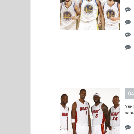
04
Улир
харь