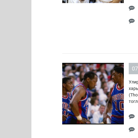
07
Улир
харь
(Tho
тогл