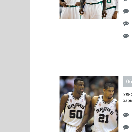
06
Улир
харь