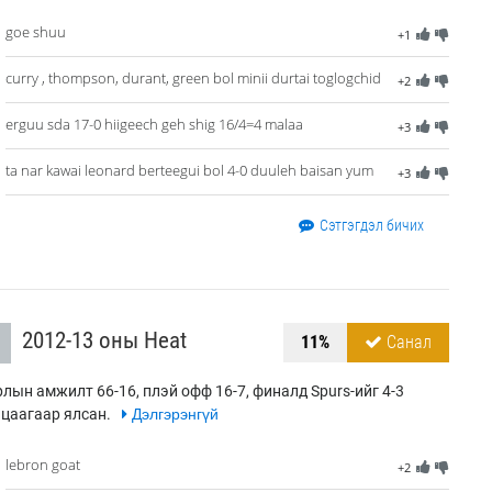
goe shuu
+1
curry , thompson, durant, green bol minii durtai toglogchid
+2
erguu sda 17-0 hiigeech geh shig 16/4=4 malaa
+3
ta nar kawai leonard berteegui bol 4-0 duuleh baisan yum
+3
Сэтгэгдэл бичих
2012-13 оны Heat
11%
Санал
лын амжилт 66-16, плэй офф 16-7, финалд Spurs-ийг 4-3
цаагаар ялсан.
Дэлгэрэнгүй
lebron goat
+2