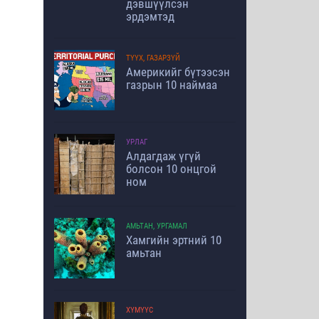
дэвшүүлсэн
эрдэмтэд
ТҮҮХ, ГАЗАРЗҮЙ
Америкийг бүтээсэн
газрын 10 наймаа
УРЛАГ
Алдагдаж үгүй
болсон 10 онцгой
ном
АМЬТАН, УРГАМАЛ
Хамгийн эртний 10
амьтан
ХҮМҮҮС