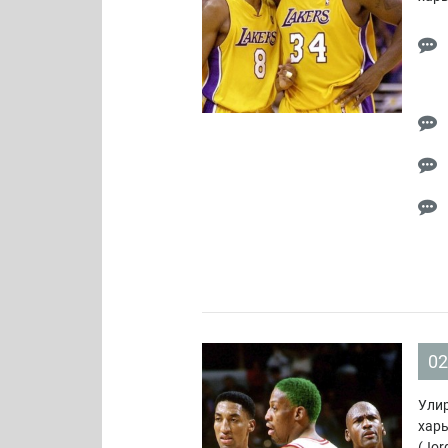
02
Улир
харь
(Jor