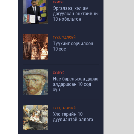
ХҮМҮҮС
Эргэлзээ, хэл ам
дагуулсан энхтайвны
10 нобельтон
ТҮҮХ, ГАЗАРЗҮЙ
Түүхийг өөрчилсөн
10 хос
ХҮМҮҮС
Нас барсныхаа дараа
алдаршсан 10 сод
хүн
ТҮҮХ, ГАЗАРЗҮЙ
Улс төрийн 10
дуулиантай аллага