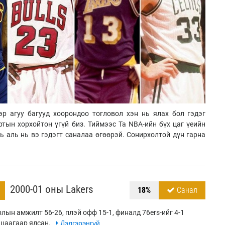
р агуу багууд хоорондоо тогловол хэн нь ялах бол гэдэг
ртын хорхойтон үгүй биз. Тиймээс Та NBA-ийн бүх цаг үеийн
ь аль нь вэ гэдэгт саналаа өгөөрэй. Сонирхолтой дүн гарна
2000-01 оны Lakers
18%
Санал
лын амжилт 56-26, плэй офф 15-1, финалд 76ers-ийг 4-1
цаагаар ялсан.
Дэлгэрэнгүй