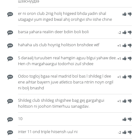
шээснүүдээ
er ni oron club 2riig holij hiigeed bhda yadin shal
utagagvi yum inged bwal ahij orohgvi shv iishe chine
barsa yahara realiin deer bdiin boli boli
-2
hahaha uls club hoyriig holitson bnshdee wtf
+1
5 daraalj turuulsen real hamgiin aguu blgui yahaw dee.
+1
Hen ch margahaargui todorhoi zuil shdee
Odoo togloj bgaa real madrid bol bas l shildeg l dee
+1
ene aihtar bayern juve atletico barca ntriin noyn orgil
ni bolj bnashd
Shildeg club shildeg shigshee bag gej gargahgui
+1
holitson ni joohon tiimerhuu sanagdav.
10
inter 11 ond triple hiisensh uul ni
-2