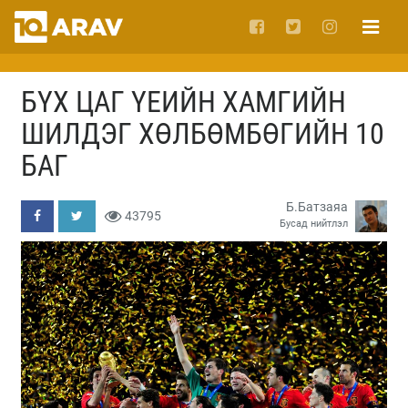
БҮХ ЦАГ ҮЕИЙН ХАМГИЙН
ШИЛДЭГ ХӨЛБӨМБӨГИЙН 10
БАГ
Б.Батзаяа
43795
Бусад нийтлэл