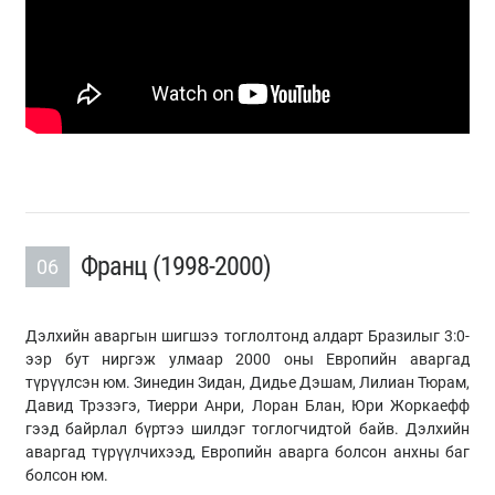
Франц (1998-2000)
06
Дэлхийн аваргын шигшээ тоглолтонд алдарт Бразилыг 3:0-
ээр бут ниргэж улмаар 2000 оны Европийн аваргад
түрүүлсэн юм. Зинедин Зидан, Дидье Дэшам, Лилиан Тюрам,
Давид Трэзэгэ, Тиерри Анри, Лоран Блан, Юри Жоркаефф
гээд байрлал бүртээ шилдэг тоглогчидтой байв. Дэлхийн
аваргад түрүүлчихээд, Европийн аварга болсон анхны баг
болсон юм.