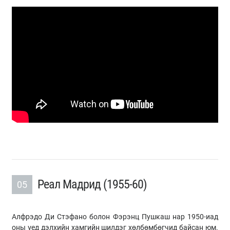
Реал Мадрид (1955-60)
05
Алфрэдо Ди Стэфано болон Фэрэнц Пушкаш нар 1950-иад
оны үед дэлхийн хамгийн шилдэг хөлбөмбөгчид байсан юм.