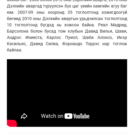
Дэлхийн аваргад түрүүлсэн бүх цаг үеийн хамгийн агуу баг
юм. 2007-09 оны хооронд 35 тоглолтонд хожигдоогүй
бөгөөд 2010 оны Дэлхийн аваргын урьдчилсан тоглолтонд
10 тоглолтонд бүгдэд нь хожсон байна. Реал Мадрид,
Барсэлона болон бусад том клубын Давид Вилья, Шави,
Андрэс Иниеста, Карлэс Пуиол, Шаби Алонсо, Икэр
Касильяс, Давид Силва, Фэрнандо Торрэс нар тоглож
байлаа.