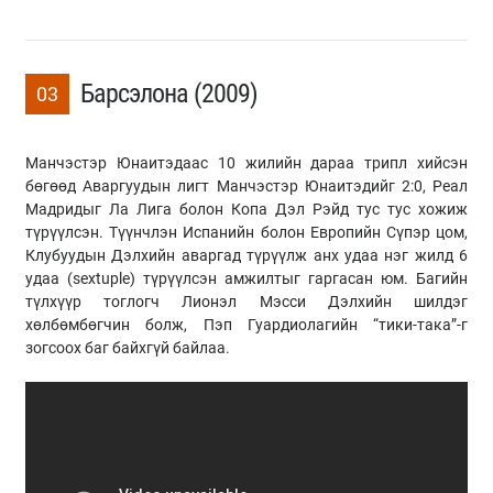
Барсэлона (2009)
03
Манчэстэр Юнаитэдаас 10 жилийн дараа трипл хийсэн
бөгөөд Аваргуудын лигт Манчэстэр Юнаитэдийг 2:0, Реал
Мадридыг Ла Лига болон Копа Дэл Рэйд тус тус хожиж
түрүүлсэн. Түүнчлэн Испанийн болон Европийн Сүпэр цом,
Клубуудын Дэлхийн аваргад түрүүлж анх удаа нэг жилд 6
удаа (sextuple) түрүүлсэн амжилтыг гаргасан юм. Багийн
түлхүүр тоглогч Лионэл Мэсси Дэлхийн шилдэг
хөлбөмбөгчин болж, Пэп Гуардиолагийн “тики-така”-г
зогсоох баг байхгүй байлаа.