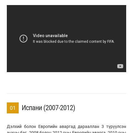
Испани (2007-2012)
01
Дэлхий болон Европийн аваргад дарааллан 3 түрүүлсэн
анхны баг. 2008 болон 2012 оны Европийн аварга, 2010 оны