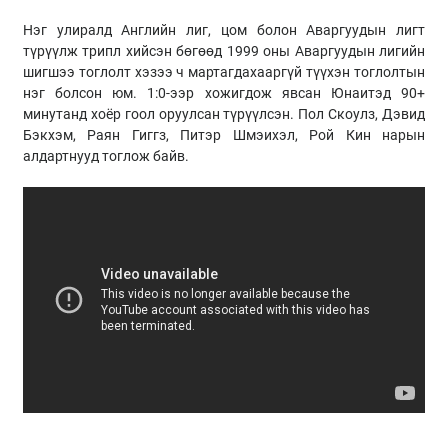
Нэг улиралд Английн лиг, цом болон Аваргуудын лигт
түрүүлж трипл хийсэн бөгөөд 1999 оны Аваргуудын лигийн
шигшээ тоглолт хэзээ ч мартагдахааргүй түүхэн тоглолтын
нэг болсон юм. 1:0-ээр хожигдож явсан Юнаитэд 90+
минутанд хоёр гоол оруулсан түрүүлсэн. Пол Скоулз, Дэвид
Бэкхэм, Раян Гиггз, Питэр Шмэихэл, Рой Кин нарын
алдартнууд тоглож байв.