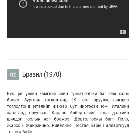
Бразил (1970)
02
Бүх цаг үеийн хамгийн сайн гүйцэтгэлтэй баг гэж хэлж
болно. Зургаан тоглолтонд 19 гоол оруулж, шигшээ
тоглолтонд Италийг 4:1-ээр бут ниргэсэн юм. Италийн
хаалганд оруулсан Карлос Албэртогийн гоол дэлхийн
шилдэг гоолын нэг болжээ. Довтолгооны багт Пэлэ,
Жэрсон, Жаирзиньо, Ривэлино, Тостао нарын алдартнууд
тоглож байв.