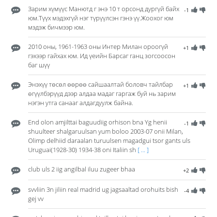
Зарим хүмүүс Манютд г энэ 10 т орсонд дургүй байх
-1
юм.Түүх мэдэхгүй нэг түрүүлсэн гэнэ үү.Жоохог юм
мэдэж бичмээр юм.
2010 оны, 1961-1963 оны Интер Милан ороогүй
+1
гэхээр гайхах юм. Ид үеийн Барсаг ганц зогсоосон
баг шүү
Энэхүү төсөл өөрөө сайшаалтай боловч тайлбар
+1
өгүүлбэрүүд дээр алдаа мадаг гаргаж буй нь зарим
нэгэн утга санааг алдагдуулж байна.
End olon amjilttai baguudiig orhison bna Yg henii
-1
shuulteer shalgaruulsan yum boloo 2003-07 onii Milan,
Olimp delhiid daraalan turuulsen magadgui tsor gants uls
Uruguai(1928-30) 1934-38 oni Italiin sh
[ ... ]
club uls 2 iig angilbal iluu zugeer bhaa
+2
svvliin 3n jiliin real madrid ug jagsaaltad orohuits bish
-4
gej vv