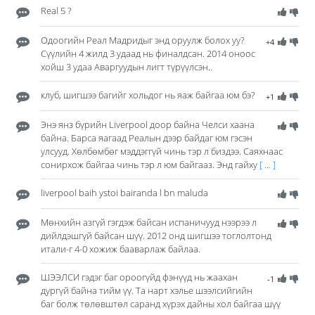
Real 5 ?
Одоогийн Реал Мадридыг энд оруулж болох уу?
+4
Сүүлийн 4 жилд 3 удаад нь финалдсан. 2014 оноос
хойш 3 удаа Аваргуудын лигт түрүүлсэн..
клуб, шигшээ багийг хольдог нь яаж байгаа юм бэ?
+1
Энэ янз бүрийн Liverpool доор байна Челси хаана
байна. Барса яагаад Реалын дээр байдаг юм гэсэн
улсууд. Хөлбөмбөг мэддэггүй чинь тэр л биздээ. Саяхнаас
сонирхож байгаа чинь тэр л юм байгааз. Энд гайху
[ ... ]
liverpool baih ystoi bairanda l bn maluda
Мөнхийн азгүй гэгдэж байсан испаничууд нээрээ л
дийлдэшгүй байсан шүү. 2012 онд шигшээ тоглолтонд
итали-г 4-0 хожиж бааварлаж байлаа.
ШЭЭЛСИ гэдэг баг ороогүйд фэнүүд нь жаахан
-1
дургүй байна тийм үү. Та нарт хэлье шээлсийгийн
баг болж төлөвштөл саранд хүрэх дайны хол байгаа шүү