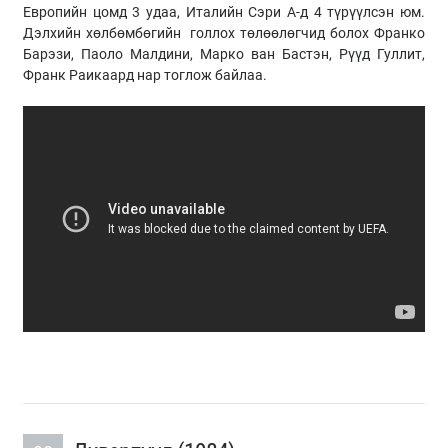
Европийн цомд 3 удаа, Италийн Сэри А-д 4 түрүүлсэн юм.
Дэлхийн хөлбөмбөгийн голлох төлөөлөгчид болох Франко
Барэзи, Паоло Малдини, Марко ван Бастэн, Рүүд Гуллит,
Франк Раикаард нар тоглож байлаа.