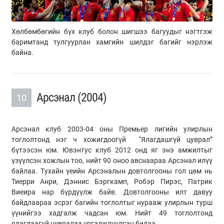
Хөлбөмбөгийн бүх клуб болон шигшээ багуудыг нэгтгэж
баримтанд тулгуурлан хамгийн шилдэг багийг нэрлэж
байна.
Арсэнал (2004)
10
Арсэнал клуб 2003-04 оны Премьер лигийн улирлын
тоглолтонд нэг ч хожигдоогүй “Ялагдашгүй цуврал”
бүтээсэн юм. Ювэнтус клуб 2012 онд яг энэ амжилтыг
үзүүлсэн хожлын тоо, нийт 90 оноо авснаараа Арсэнал илүү
байлаа. Тухайн үеийн Арсэналын довтолгооны гол цөм нь
Тиерри Анри, Дэннис Бэргкамп, Робэр Пирэс, Патрик
Виеира нар бүрдүүлж байв. Довтолгооны илт давуу
байдлаараа эсрэг багийн тоглолтыг нурааж улирлын турш
үүнийгээ хадгалж чадсан юм. Нийт 49 тоглолтонд
ялагдаагүй цувралаа үргэлжлүүлсэн билээ.