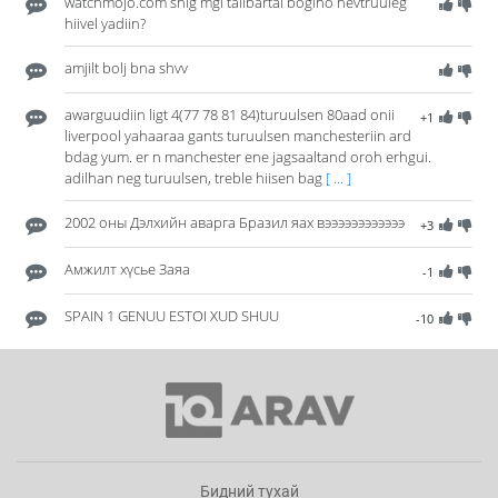
watchmojo.com shig mgl tailbartai bogino nevtruuleg
hiivel yadiin?
amjilt bolj bna shvv
awarguudiin ligt 4(77 78 81 84)turuulsen 80aad onii
+1
liverpool yahaaraa gants turuulsen manchesteriin ard
bdag yum. er n manchester ene jagsaaltand oroh erhgui.
adilhan neg turuulsen, treble hiisen bag
[ ... ]
2002 оны Дэлхийн аварга Бразил яах вээээээээээээ
+3
Амжилт хүсье Заяа
-1
SPAIN 1 GENUU ESTOI XUD SHUU
-10
Бидний тухай