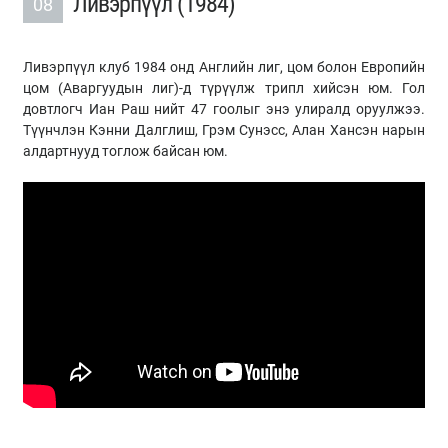
Ливэрпүүл (1984)
08
Ливэрпүүл клуб 1984 онд Английн лиг, цом болон Европийн
цом (Аваргуудын лиг)-д түрүүлж трипл хийсэн юм. Гол
довтлогч Иан Раш нийт 47 гоолыг энэ улиралд оруулжээ.
Түүнчлэн Кэнни Далглиш, Грэм Сунэсс, Алан Хансэн нарын
алдартнууд тоглож байсан юм.