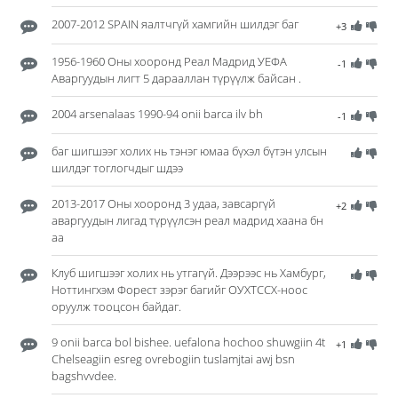
2007-2012 SPAIN яалтчгүй хамгийн шилдэг баг
+3
1956-1960 Оны хооронд Реал Мадрид УЕФА
-1
Аваргуудын лигт 5 дарааллан түрүүлж байсан .
2004 arsenalaas 1990-94 onii barca ilv bh
-1
баг шигшээг холих нь тэнэг юмаа бүхэл бүтэн улсын
шилдэг тоглогчдыг шдээ
2013-2017 Оны хооронд 3 удаа, завсаргүй
+2
аваргуудын лигад түрүүлсэн реал мадрид хаана бн
аа
Клуб шигшээг холих нь утгагүй. Дээрээс нь Хамбург,
Ноттингхэм Форест зэрэг багийг ОУХТССХ-ноос
оруулж тооцсон байдаг.
9 onii barca bol bishee. uefalona hochoo shuwgiin 4t
+1
Chelseagiin esreg ovrebogiin tuslamjtai awj bsn
bagshvvdee.