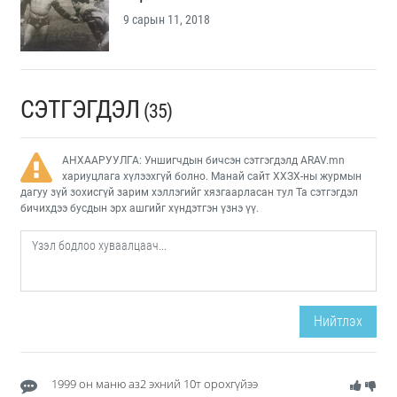
9 сарын 11, 2018
СЭТГЭГДЭЛ
(35)
АНХААРУУЛГА: Уншигчдын бичсэн сэтгэгдэлд ARAV.mn
хариуцлага хүлээхгүй болно. Манай сайт ХХЗХ-ны журмын
дагуу зүй зохисгүй зарим хэллэгийг хязгаарласан тул Та сэтгэгдэл
бичихдээ бусдын эрх ашгийг хүндэтгэн үзнэ үү.
Нийтлэх
1999 он маню аз2 эхний 10т орохгүйээ