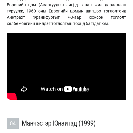
Европийн цом (Аваргуудын лиг)-д таван жил дарааллан
түрүүлж, 1960 оны Европийн цомын шигшээ тоглолтонд
Аинтрахт Франкфуртыг 7-3-аар хожсон тоглолт
хөлбөмбөгийн шилдэг тоглолтын тоонд багтдаг юм.
Манчэстэр Юнаитэд (1999)
04