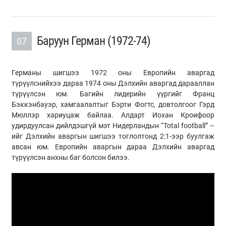
Баруун Герман (1972-74)
07
Германы шигшээ 1972 оны Европийн аваргад
түрүүлснийхээ дараа 1974 оны Дэлхийн аваргад дарааллан
түрүүлсэн юм. Багийн лидерийн үүргийг Франц
Бэккэнбауэр, хамгаалалтыг Бэрти Фогтс, довтолгоог Гэрд
Мюллэр хариуцаж байлаа. Алдарт Иохан Кроифоор
удирдуулсан дийлдэшгүй мэт Нидерландын “Total football” –
ийг Дэлхийн аваргын шигшээ тоглолтонд 2:1-ээр буулгаж
авсан юм. Европийн аваргын дараа Дэлхийн аваргад
түрүүлсэн анхны баг болсон билээ.