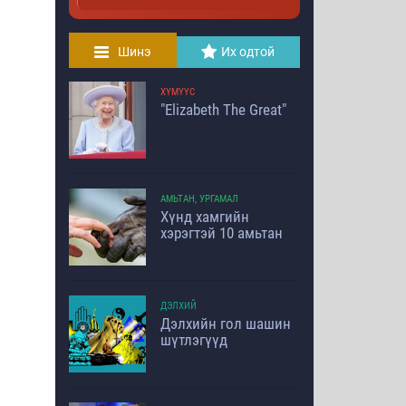
Шинэ
Их одтой
ХҮМҮҮС
"Elizabeth The Great"
АМЬТАН, УРГАМАЛ
Хүнд хамгийн
хэрэгтэй 10 амьтан
ДЭЛХИЙ
Дэлхийн гол шашин
шүтлэгүүд