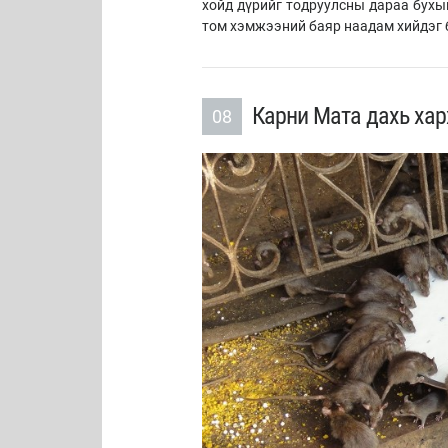
хойд дүрийг тодруулсны дараа бухы
том хэмжээний баяр наадам хийдэг
Карни Мата дахь хар
08