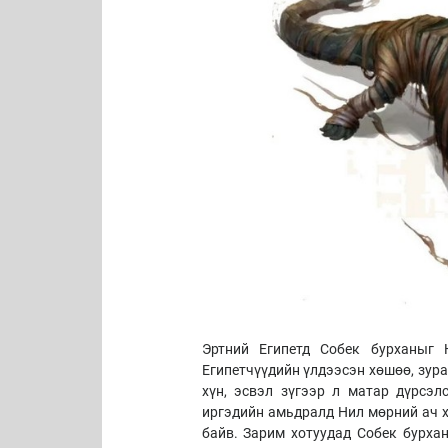
Эртний Египетд Собек бурханыг 
Египетчүүдийн үлдээсэн хөшөө, зура
хүн, эсвэл зүгээр л матар дүрсэл
иргэдийн амьдралд Нил мөрний ач х
байв. Зарим хотуудад Собек бурхан