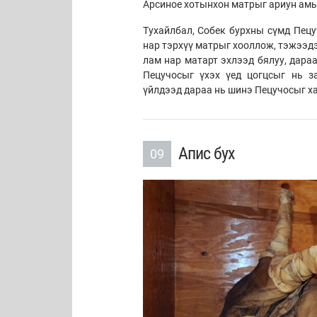
Арсиное хотынхон матрыг ариун амь
Тухайлбал, Собек бурхны сүмд Пецу
нар тэрхүү матрыг хооллож, тэжээдэ
лам нар матарт эхлээд бялуу, дараа
Пецучосыг үхэх үед цогцсыг нь з
үйлдээд дараа нь шинэ Пецучосыг х
Апис бух
09