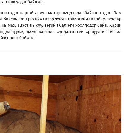
тан гэж үздэг байжээ.
чос гэдэг нэртэй ариун матар амьдардаг байсан гэдэг. Лам
г байсан аж. Грекийн газар зүйч Страбогийн тайлбарласнаар
 нь мах, эцэст нь сүү, зөгийн бал өгч хооллодог байв. Харин
андалшуулж, дээд зэргийн хүндэтгэлтэй оршуулгын ёслол
айж олдог байжээ.