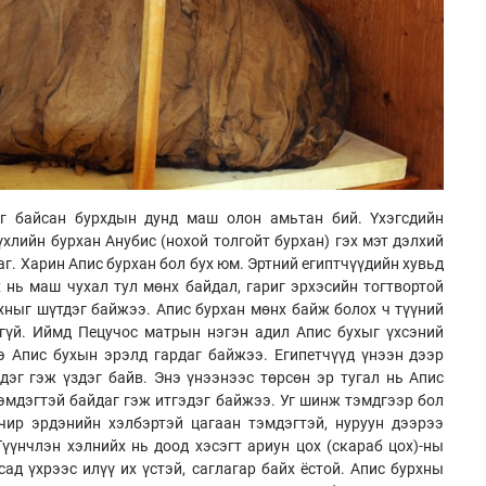
эг байсан бурхдын дунд маш олон амьтан бий. Үхэгсдийн
үхлийн бурхан Анубис (нохой толгойт бурхан) гэх мэт дэлхий
г. Харин Апис бурхан бол бух юм. Эртний египтчүүдийн хувьд
 нь маш чухал тул мөнх байдал, гариг эрхэсийн тогтвортой
ныг шүтдэг байжээ. Апис бурхан мөнх байж болох ч түүний
гүй. Иймд Пецучос матрын нэгэн адил Апис бухыг үхсэний
 Апис бухын эрэлд гардаг байжээ. Египетчүүд үнээн дээр
дэг гэж үздэг байв. Энэ үнээнээс төрсөн эр тугал нь Апис
эмдэгтэй байдаг гэж итгэдэг байжээ. Уг шинж тэмдгээр бол
очир эрдэнийн хэлбэртэй цагаан тэмдэгтэй, нуруун дээрээ
Түүнчлэн хэлнийх нь доод хэсэгт ариун цох (скараб цох)-ны
сад үхрээс илүү их үстэй, саглагар байх ёстой. Апис бурхны