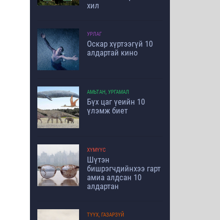
хил
УРЛАГ
Оскар хүртээгүй 10
алдартай кино
АМЬТАН, УРГАМАЛ
Бүх цаг үеийн 10
үлэмж биет
ХҮМҮҮС
Шүтэн
бишрэгчдийнхээ гарт
амиа алдсан 10
алдартан
ТҮҮХ, ГАЗАРЗҮЙ