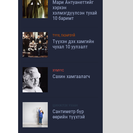
Мари Антуанеттийг
хэрхэн
хэлмэгдүүлсэн тухай
10 баримт
ТҮҮХ, ГАЗАРЗҮЙ
Түүхэн дэх хамгийн
чухал 10 уулзалт
ХҮМҮҮС
Сахин хамгаалагч
ШИНЖЛЭХ УХААН
Сантиметр бүр
өөрийн түүхтэй