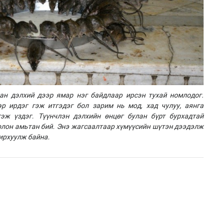
ан дэлхий дээр ямар нэг байдлаар ирсэн тухай номлодог.
р ирдэг гэж итгэдэг бол зарим нь мод, хад чулуу, аянга
гэж үздэг. Түүнчлэн дэлхийн өнцөг булан бүрт бурхадтай
олон амьтан бий.
Энэ жагсаалтаар хүмүүсийн шүтэн дээдэлж
ирхуулж байна.