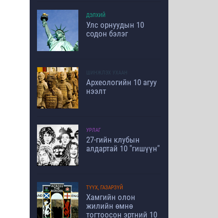
ДЭЛХИЙ
Улс орнуудын 10
содон бэлэг
ШИНЖЛЭХ УХААН
Археологийн 10 агуу
нээлт
УРЛАГ
27-гийн клубын
алдартай 10 "гишүүн"
ТҮҮХ, ГАЗАРЗҮЙ
Хамгийн олон
жилийн өмнө
тогтоосон эртний 10