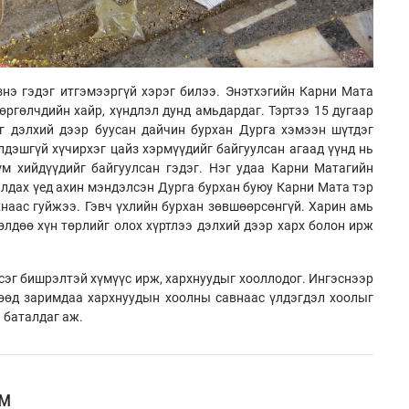
знэ гэдэг итгэмээргүй хэрэг билээ. Энэтхэгийн Карни Мата
өргөлчдийн хайр, хүндлэл дунд амьдардаг. Тэртээ 15 дугаар
г дэлхий дээр буусан дайчин бурхан Дурга хэмээн шүтдэг
лдэшгүй хүчирхэг цайз хэрмүүдийг байгуулсан агаад үүнд нь
м хийдүүдийг байгуулсан гэдэг. Нэг удаа Карни Матагийн
алдах үед ахин мэндэлсэн Дурга бурхан буюу Карни Мата тэр
хнаас гуйжээ. Гэвч үхлийн бурхан зөвшөөрсөнгүй. Харин амь
өлдөө хүн төрлийг олох хүртлээ дэлхий дээр харх болон ирж
сэг бишрэлтэй хүмүүс ирж, хархнуудыг хооллодог. Ингэснээр
гөөд заримдаа хархнуудын хоолны савнаас үлдэгдэл хоолыг
э баталдаг аж.
үм