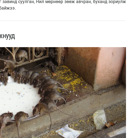
г завинд суулган, Нил мөрнөөр зөөж авчран, буханд зориулж
 байжээ.
хнууд