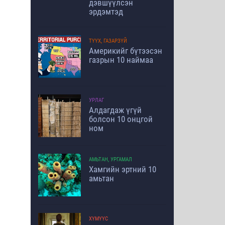
дэвшүүлсэн
эрдэмтэд
ТҮҮХ, ГАЗАРЗҮЙ
Америкийг бүтээсэн
газрын 10 наймаа
УРЛАГ
Алдагдаж үгүй
болсон 10 онцгой
ном
АМЬТАН, УРГАМАЛ
Хамгийн эртний 10
амьтан
ХҮМҮҮС