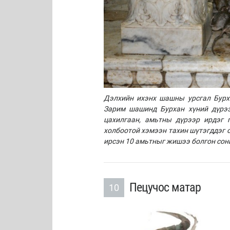
Дэлхийн ихэнх шашны урсгал Бурх
Зарим шашинд Бурхан хүний дүрээ
цахилгаан, амьтны дүрээр ирдэг 
холбоотой хэмээн тахин шүтэгддэг 
ирсэн 10 амьтныг жишээ болгон сон
Пецучос матар
10