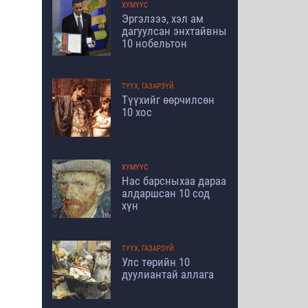
ХҮМҮҮС
Эргэлзээ, хэл ам
дагуулсан энхтайвны
10 нобельтон
ТҮҮХ, ГАЗАРЗҮЙ
Түүхийг өөрчилсөн
10 хос
ХҮМҮҮС
Нас барсныхаа дараа
алдаршсан 10 сод
хүн
ТҮҮХ, ГАЗАРЗҮЙ
Улс төрийн 10
дуулиантай аллага