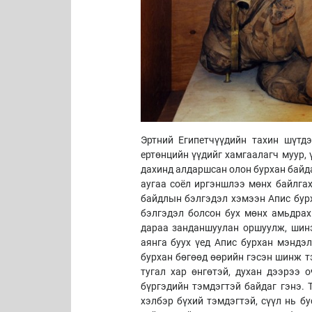
Эртний Египетчүүдийн тахин шүтд
ертөнцийн үүдийг хамгаалагч муур, 
дахинд алдаршсан олон бурхан байда
аугаа соёл иргэншлээ мөнх байлгах
байдлын бэлгэдэл хэмээн Апис бурх
бэлгэдэл болсон бух мөнх амьдрах
дараа занданшуулан оршуулж, шинэ
аянга буух үед Апис бурхан мэндэл
бурхан бөгөөд өөрийн гэсэн шинж т
тугал хар өнгөтэй, духан дээрээ 
бүргэдийн тэмдэгтэй байдаг гэнэ. 
хэлбэр бүхий тэмдэгтэй, сүүл нь бу