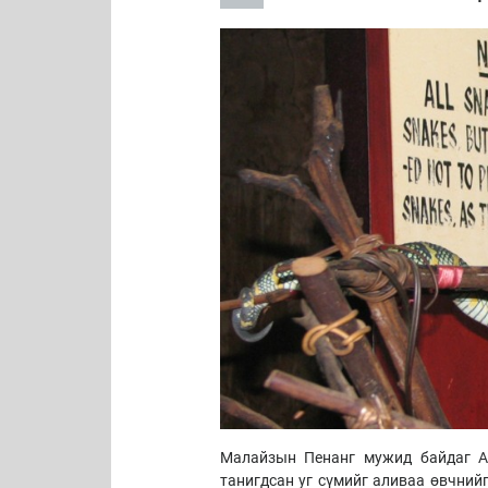
Малайзын Пенанг мужид байдаг А
танигдсан уг сүмийг аливаа өвчний