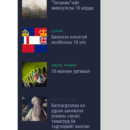
"Титаник"-ийг
живүүлсэн 10 алдаа
ДЭЛХИЙ
Биеллээ олоогүй
холбооны 10 улс
АМЬТАН, УРГАМАЛ
10 махчин ургамал
ШИНЖЛЭХ УХААН
Батлагдталаа он
удсан шинжлэх
ухааны санал,
таамгууд ба
тэдгээрийг анхлан