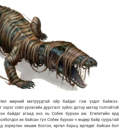
Нил мөрний матруудтай ойр байдаг гэж үздэг байжээ.
г зэрэг соёл урлагийн дурсгалт зүйлс дотор матар толгойтой
сэн байдаг агаад энэ нь Собек бурхан аж. Египетийн ард
олбогдол их байсан тул Собек бурхан ч өндөр байр суурьтай
д зориулан хөшөө босгон, өргөл барьц өргөдөг байсан бол