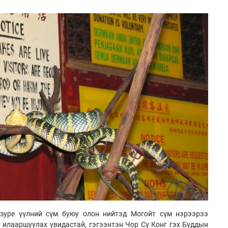
зуре үүлний сүм буюу олон нийтэд Могойт сүм нэрээрээ
г илааршуулах увидастай, гэгээнтэн Чор Су Конг гэх Буддын