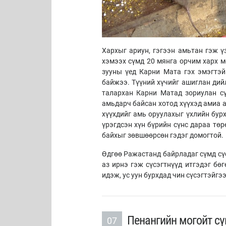
Хархыг ариун, гэгээн амьтан гэж ү
хэмээх сүмд 20 мянга орчим харх м
зууны үед Карни Мата гэх эмэгтэй
байжээ. Түүний хүчийг ашиглан дий
талархан Карни Матад зориулан сү
амьдарч байсан хотод хүүхэд амиа 
хүүхдийг амь оруулахыг үхлийн бур
үрэгдсэн хүн бүрийн сүнс дараа төр
байхыг зөвшөөрсөн гэдэг домогтой.
Өдгөө Ражастанд байрладаг сүмд сү
аз ирнэ гэж сүсэгтнүүд итгэдэг бө
идэж, ус уун бурхдад чин сүсэгтэйгэ
Пенангийн могойт с
07