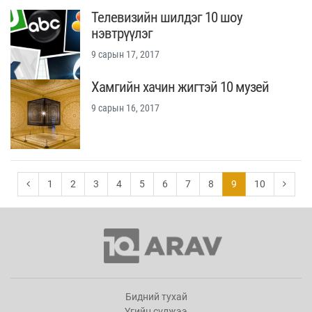
Телевизийн шилдэг 10 шоу
нэвтрүүлэг
9 сарын 17, 2017
Хамгийн хачин жигтэй 10 музей
9 сарын 16, 2017
1
2
3
4
5
6
7
8
9
10
Бидний тухай
Үгийн сүлжээ