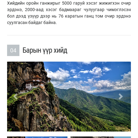
Хийдийн оройн ганжирыг 5000 гаруй хэсэг жижигхэн очир
эрдэнэ, 2000-аад хэсэг бадмаараг чулуугаар чимэглэсэн
бол дээд үзүүр дээр нь 76 каратын ганц том очир эрдэнэ
суулгасан байдаг байна.
Барын үүр хийд
04
Previous
Next