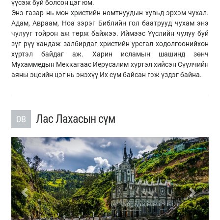
үүсэж буй болсон цэг юм.
Энэ газар нь мөн христийн номтнуудын хувьд эрхэм чухал.
Адам, Авраам, Ноа зэрэг Библийн гол баатрууд чухам энэ
чулууг тойрон аж төрж байжээ. Иймээс Үүслийн чулуу буй
зүг рүү хандаж залбирдаг христийн урсгал хөдөлгөөнийхөн
хүртэл байдаг аж. Харин исламын шашинд зөнч
Мухаммедын Меккагаас Иерусалим хүртэл хийсэн Сүүлчийн
аяны эцсийн цэг нь энэхүү Их сүм байсан гэж үздэг байна.
Лас Лахасын сүм
08
Previous
Next