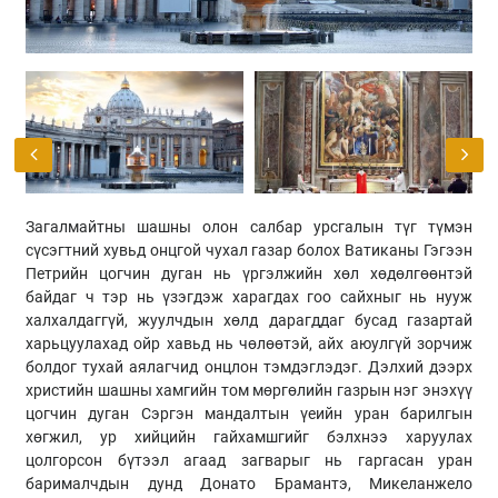
Загалмайтны шашны олон салбар урсгалын түг түмэн
сүсэгтний хувьд онцгой чухал газар болох Ватиканы Гэгээн
Петрийн цогчин дуган нь үргэлжийн хөл хөдөлгөөнтэй
байдаг ч тэр нь үзэгдэж харагдах гоо сайхныг нь нууж
халхалдаггүй, жуулчдын хөлд дарагддаг бусад газартай
харьцуулахад ойр хавьд нь чөлөөтэй, айх аюулгүй зорчиж
болдог тухай аялагчид онцлон тэмдэглэдэг. Дэлхий дээрх
христийн шашны хамгийн том мөргөлийн газрын нэг энэхүү
цогчин дуган Сэргэн мандалтын үеийн уран барилгын
хөгжил, ур хийцийн гайхамшгийг бэлхнээ харуулах
цолгорсон бүтээл агаад загварыг нь гаргасан уран
барималчдын дунд Донато Брамантэ, Микеланжело