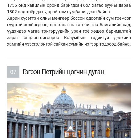
1756 онд хавцлын оройд баригдсан бол хагас зууны дараа
1802 онд хоёр дахь, арай том сүм баригдсан байна.
Харин сүсэгтэн олны мөнгөөр боссон одоогийн сүм гоёмсог
гүүртэй холбогдсон, нэг хана нь тэр чигтээ байгалийн хад,
үүдэндээ чагаа тэнгэрүүдийн уран гоё хөшөө барималтай
зэрэг онцлогтойгоороо Колумбын төдийгүй дэлхийн
хамгийн үзэсгэлэнтэй сайхан сүмийн нэгээр тодроод байна.
Гэгээн Петрийн цогчин дуган
07
Previous
Next