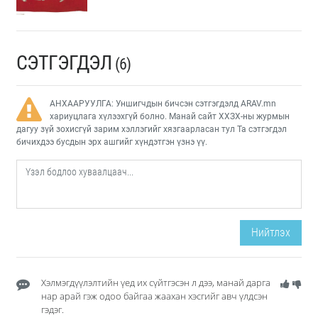
СЭТГЭГДЭЛ
(6)
АНХААРУУЛГА: Уншигчдын бичсэн сэтгэгдэлд ARAV.mn
хариуцлага хүлээхгүй болно. Манай сайт ХХЗХ-ны журмын
дагуу зүй зохисгүй зарим хэллэгийг хязгаарласан тул Та сэтгэгдэл
бичихдээ бусдын эрх ашгийг хүндэтгэн үзнэ үү.
Нийтлэх
Хэлмэгдүүлэлтийн үед их сүйтгэсэн л дээ, манай дарга
нар арай гэж одоо байгаа жаахан хэсгийг авч үлдсэн
гэдэг.