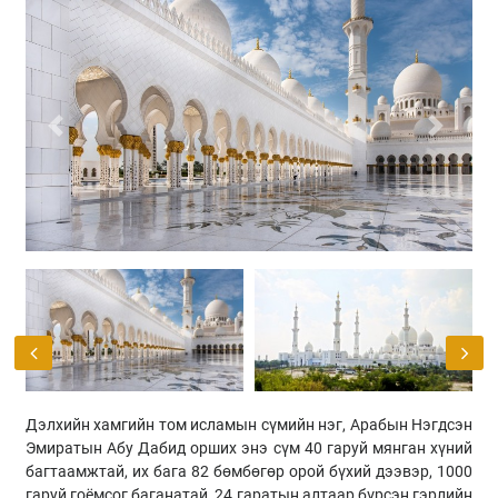
Previous
Next
Дэлхийн хамгийн том исламын сүмийн нэг, Арабын Нэгдсэн
Эмиратын Абу Дабид орших энэ сүм 40 гаруй мянган хүний
багтаамжтай, их бага 82 бөмбөгөр орой бүхий дээвэр, 1000
гаруй гоёмсог баганатай, 24 гаратын алтаар бүрсэн гэрлийн