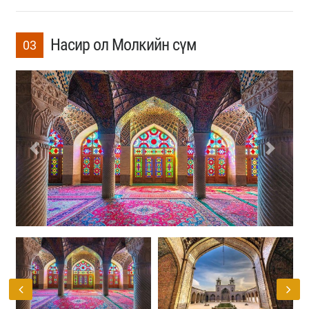
Насир ол Молкийн сүм
03
Previous
Next