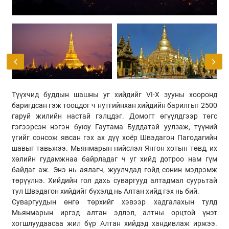
Түүхчид буддын шашны уг хийдийг VI-X зууны хооронд
баригдсан гэж тооцдог ч нутгийнхан хийдийн барилгыг 2500
гаруй жилийн настай гэлцдэг. Домогт өгүүлдгээр төгс
гэгээрсэн нэгэн буюу Гаутама Буддатай уулзаж, түүний
үгийг сонсож явсан гэх ах дүү хоёр Швэдагон Пагодагийн
шавыг тавьжээ. Мьянмарын нийслэл Янгон хотын төвд, их
хөлийн гудамжнаа байрладаг ч уг хийд дотроо нам гүм
байдаг аж. Энэ нь аялагч, жуулчдад гойд сонин мэдрэмж
төрүүлнэ. Хийдийн гол дахь суваргууд алтадмал суурьтай
тул Швэдагон хийдийг бүхэлд нь Алтан хийд гэх нь бий.
Суваргуудын өнгө төрхийг хэвээр хадгалахын тулд
Мьянмарын иргэд алтан эдлэл, алтны орцтой үнэт
хогшлуудаасаа жил бүр Алтан хийдэд хандивлаж иржээ.