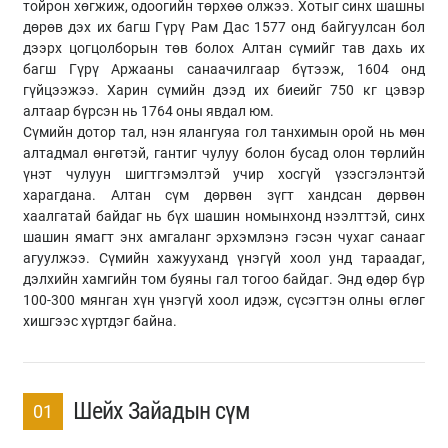
тойрон хөгжиж, одоогийн төрхөө олжээ. Хотыг синх шашны
дөрөв дэх их багш Гүрү Рам Дас 1577 онд байгуулсан бол
дээрх цогцолборын төв болох Алтан сүмийг тав дахь их
багш Гүрү Аржааны санаачилгаар бүтээж, 1604 онд
гүйцээжээ. Харин сүмийн дээд их биеийг 750 кг цэвэр
алтаар бүрсэн нь 1764 оны явдал юм.
Сүмийн дотор тал, нэн ялангуяа гол танхимын орой нь мөн
алтадмал өнгөтэй, гантиг чулуу болон бусад олон төрлийн
үнэт чулуун шигтгэмэлтэй учир хосгүй үзэсгэлэнтэй
харагдана. Алтан сүм дөрвөн зүгт хандсан дөрвөн
хаалгатай байдаг нь бүх шашин номынхонд нээлттэй, синх
шашин ямагт энх амгаланг эрхэмлэнэ гэсэн чухаг санааг
агуулжээ. Сүмийн хажууханд үнэгүй хоол унд тараадаг,
дэлхийн хамгийн том буяны гал тогоо байдаг. Энд өдөр бүр
100-300 мянган хүн үнэгүй хоол идэж, сүсэгтэн олны өглөг
хишгээс хүртдэг байна.
Шейх Зайадын сүм
01