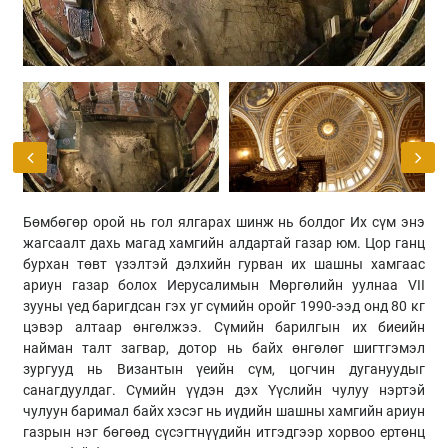
Бөмбөгөр орой нь гол ялгарах шинж нь болдог Их сүм энэ
жагсаалт дахь магад хамгийн алдартай газар юм. Цор ганц
бурхан төвт үзэлтэй дэлхийн гурван их шашны хамгаас
ариун газар болох Иерусалимын Мөргөлийн уулнаа VII
зууны үед баригдсан гэх уг сүмийн оройг 1990-ээд онд 80 кг
цэвэр алтаар өнгөлжээ. Сүмийн барилгын их биеийн
найман талт загвар, дотор нь байх өнгөлөг шигтгэмэл
зургууд нь Византын үеийн сүм, цогчин дугануудыг
санагдуулдаг. Сүмийн үүдэн дэх Үүслийн чулуу нэртэй
чулуун баримал байх хэсэг нь иүдийн шашны хамгийн ариун
газрын нэг бөгөөд сүсэгтнүүдийн итгэдгээр хорвоо ертөнц