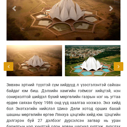
Previous
Next
Зөвхөн эртний түүхтэй сүм хийдүүд л үзэсгэлэнтэй сайхан
байдаг юм биш. Дэлхийн хамгийн гоёмсог хийцтэй, нэн
сонирхолтой шийдэл бүхий мөргөлийн газрын нэг нь угтаа
ердөө саяхан буюу 1986 онд үүд хаалгаа нээжээ. Энэ хийд
бол Энэтхэгийн нийслэл Шинэ Дели хотод орших бахай
шашны мөргөлийн өргөө Лянхуа цэцгийн хийд юм. Цэцгийн
дэлгэрэн буй 27 дэлбээг дүрсэлсэн загвар нь уран
барилгын нэр хүндтэй олон арван шагнал хүртэж, дүрслэх