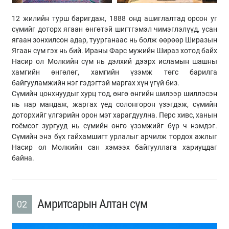
12 жилийн турш баригдаж, 1888 онд ашиглалтад орсон уг
сүмийг доторх ягаан өнгөтэй шигтгэмэл чимэглэлүүд, усан
ягаан зонхилсон адар, туурганаас нь болж өөрөөр Ширазын
Ягаан сүм гэх нь бий. Ираны Фарс мужийн Шираз хотод байх
Насир ол Молкийн сүм нь дэлхий дээрх исламын шашны
хамгийн өнгөлөг, хамгийн үзэмж төгс барилга
байгууламжийн нэг гэдэгтэй маргах хүн үгүй биз.
Сүмийн цонхнуудыг хурц тод, өнгө өнгийн шилээр шиллэсэн
нь нар мандаж, жаргах үед солонгорон үзэгдэж, сүмийн
доторхийг үлгэрийн орон мэт харагдуулна. Перс хивс, ханын
гоёмсог зургууд нь сүмийн өнгө үзэмжийг бүр ч нэмдэг.
Сүмийн энэ бүх гайхамшигт урлалыг арчилж тордох ажлыг
Насир ол Молкийн сан хэмээх байгууллага хариуцдаг
байна.
Амритсарын Алтан сүм
02