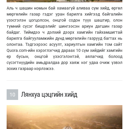
Аль ч шашин номын бай хамаагүй аливаа сүм хийд, өргөл
мөргөлийн газар гэдэг уран барилга хийгээд байгалийн
үзэсгэлэн цогцолсон, онцгой содон түүх шаштир, олон
түмний сүсэг бишрэлийг шингээсэн ариун дагшин газар
байдаг. Тиймдээ ч дэлхий дээрх хамгийн гайхамшигтай
барилга байгууламжийн дунд мөргөлийн газрууд багтах нь
олонтаа. Тэдгээрээс асуулт, хариултын хамгийн том сайт
Quora.com-ийн хэрэглэгчид дараах 10 сүм хийдийг хамгийн
ер бусын, онцгой үзэсгэлэнтэй, аялагчид болоод
сүсэгтнүүдийн амьдралдаа дор хаяж нэг удаа очиж үзвэл
зохих газраар нэрлэжээ.
Лянхуа цэцгийн хийд
10