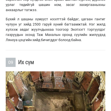
урлаг төдийгүй шашин ном, засаг захиргааныхны
анхаарлыг татжээ.
Бүхий л шашны хүмүүст нээлттэй байдаг, цагаан гантиг
чулуун уг хийд 2500 гаруй хүний багтаамжтай. Нэг жилд
хүлээж авдаг жуулчдынхаа тоогоор Энэтхэгт тэргүүлдэг
газруудын эхэнд Таж Махалын оронд сүүлийн жилүүдэд
Лянхуа цэцгийн хийд бичигддэг болоод байна.
Их сүм
09
Previous
Next