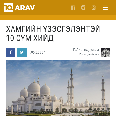
ХАМГИЙН ҮЗЭСГЭЛЭНТЭЙ
10 СҮМ ХИЙД
Г.Лхагвадулам
23931
Бусад нийтлэл