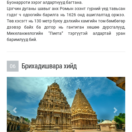
Буонарроти зэрэг алдартнууд багтана.
Цогчин дуганы шавыг анх Ромын эзэнт гүрний үед тавьсан
гэдэг ч одоогийн барилга нь 1626 онд ашиглалтад оржээ.
Төв хэсэгт нь 130 метр буюу дэлхийн хамгийн том бөмбөгөр
дээвэр байх ба дотор нь гантиган хөшөө дурсгалууд,
Микеланжелогийн “Пиета” тэргүүтэй алдартай уран
баримлууд бий.
Брихадишвара хийд
06
Previous
Next