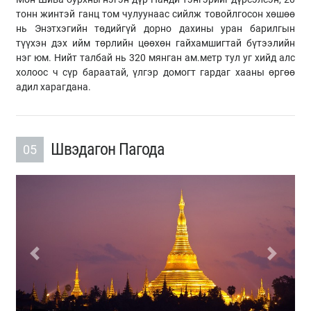
тонн жинтэй ганц том чулуунаас сийлж товойлгосон хөшөө
нь Энэтхэгийн төдийгүй дорно дахины уран барилгын
түүхэн дэх ийм төрлийн цөөхөн гайхамшигтай бүтээлийн
нэг юм. Нийт талбай нь 320 мянган ам.метр тул уг хийд алс
холоос ч сүр бараатай, үлгэр домогт гардаг хааны өргөө
адил харагдана.
Швэдагон Пагода
05
Previous
Next