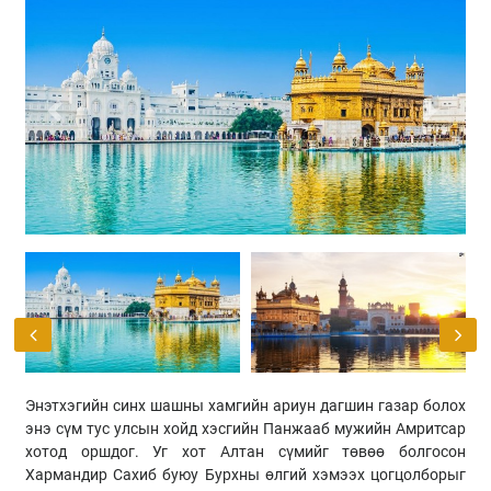
Previous
Next
Энэтхэгийн синх шашны хамгийн ариун дагшин газар болох
энэ сүм тус улсын хойд хэсгийн Панжааб мужийн Амритсар
хотод оршдог. Уг хот Алтан сүмийг төвөө болгосон
Хармандир Сахиб буюу Бурхны өлгий хэмээх цогцолборыг