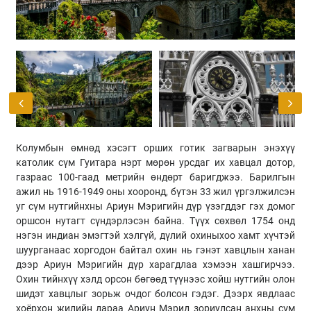
Колумбын өмнөд хэсэгт орших готик загварын энэхүү
католик сүм Гуитара нэрт мөрөн урсдаг их хавцал дотор,
газраас 100-гаад метрийн өндөрт баригджээ. Барилгын
ажил нь 1916-1949 оны хооронд, бүтэн 33 жил үргэлжилсэн
уг сүм нутгийнхны Ариун Мэригийн дүр үзэгддэг гэх домог
оршсон нутагт сүндэрлэсэн байна. Түүх сөхвөл 1754 онд
нэгэн индиан эмэгтэй хэлгүй, дүлий охиныхоо хамт хүчтэй
шуурганаас хоргодон байтал охин нь гэнэт хавцлын ханан
дээр Ариун Мэригийн дүр харагдлаа хэмээн хашгирчээ.
Охин тийнхүү хэлд орсон бөгөөд түүнээс хойш нутгийн олон
шидэт хавцлыг зорьж очдог болсон гэдэг. Дээрх явдлаас
хоёрхон жилийн дараа Ариун Мэрид зориулсан анхны сүм