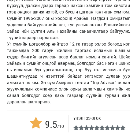
бүрхүүл, дэлхий дээрх гараар нэхсэн хамгийн том хивстэй
гээд онцлог шинж ихтэй, ер бусын цагаан гантиган сүм юм.
Сүмийг 1996-2007 оны хооронд Арабын Нэгдсэн Эмиратыг
үндэслэн байгуулагчийн нэг, тус улсын анхны Ерөнхийлөгч
Зайад ибн Султан Аль Нахайяны санаачилгаар байгуулж,
түүний нэрээр нэрлэжээ.
Уг сүмийн цогцолбор нийтдээ 12 га газар эзлэх бөгөөд нэг
танхимдаа 200 гаруй жилийн тэртээх исламын шашны
судар бичгийг агуулсан асар баялаг номын сантай. Шейх
Зайадын сүмийг онцгой өвөрмөц болгодог бас нэгэн шинж
нь исламын бүх урсгалынханд, тэр бүү хэл исламын бус
шашинтнуудад ч нээлттэй байдаг элгэмсэг дулаан уур
амьсгал нь юм. Эл сүм Америкт төвтэй “Trip Advisor” аялал
жуулчлалын компаниас олон орны аялагчдын хамгийн их
санал болгодог хоёр дахь газраар сүүлийн гурван жил
дараалан шалгарчээ.
ҮНЭЛГЭЭ ӨГӨХ
9.5
/10