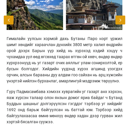
Гималайн уулсын хормой дахь Бутаны Паро нэрт үржил
шимт хөндийг хараачлан дүнхийх 3800 метр халил өндрийн
орой дээрх Барын үүр хийд нь хүрэхэд хэдий хэцүү ч
чухамдаа уул өөд өгсөхөд таарах өтгөн ой хөвч, өндөр өндөр
хүрхрээнүүд нь уг газарт очих аяллыг улам сонирхолтой, ер
бусын болгодог. Хийдийн үүдэнд хүрэх агшинд үзэгдэх
орчин, алсын барааны дуу алдам гоо сайхан нь арц хүжсийн
үнэртэй нийлэн бурханлаг, амарлингуй мэдрэмж төрүүлнэ.
Гүрү Падмасамбава хэмээх хуврагийн уг газарт анх хэрхэн,
яаж хүрсэн талаар олон янзын домог яриа байдаг ч Бутанд
Буддын шашныг дэлгэрүүлсэн гэгддэг тэрбээр уг хийдийг
1692 онд барьж байгуулсан нь баттай юм. Тэрбээр хийд
байгуулахаасаа өмнө мөнхүү өндөр хадан дээр гурван жил
хэртэй бясалган суужээ.