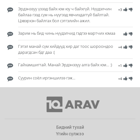
Эрдэнэзуу үзээд байх юм юу ч байхгүй. Нүүдэлчин
+3
байлаа гээд сүм нь нүүгээд явчихдаггүй байлтай.
Цэвэрхэн байлгах бол сэтгэлийн ажил.
Зарим нь бид чинь нүүдэлчид гэдгээ мартчих юмаа
Гэтэл манай сүм хийдүүд хир даг тоос шороондоо
+4
дарагдсан бдг даа :(
Гайхамшигтай. Манай Эрдэнэзуу алга байх юм... :)
+1
Суурин соёл иргэншилээ гэж...
+4
Бидний тухай
Үгийн сүлжээ