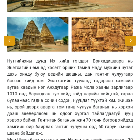
Нутгийнхны дунд Их хийд гэгддэг Брихадишвара нь
Энэтхэгийн өмнөд хэсэгт орших Тамил Наду мужийн нутаг
дахь хиндү буюу ведийн шашны, дан гантиг чулуугаар
боссон хийд юм. Энэтхэгийн түүхэнд тодорсон хамгийн
аугаа хаадын нэг Анхдугаар Ража Чола хааны зарлигаар
1010 онд баригдсан тус хийд гойд нарийн хийцтэй, хараа
булаамаас гадна сонин содон, нууцлаг түүхтэй юм. Жишээ
нь, орой дээрх аварга том ганц чулуун баганыг нь хэрхэн
дээш зөөвөрлөсөн нь одоог хүртэл тайлагдаагүй нууц
хэвээр байна. Гантиган баганын жин 70 тонн бөгөөд хийдэд
хамгийн ойр байрлах гантиг чулууны орд 60 гаруй км-ийн
цаана байдаг аж.
Мөн Шива бурхны нэгэн дүр Нанди тэнгэрийг дүрсэлсэн, 20