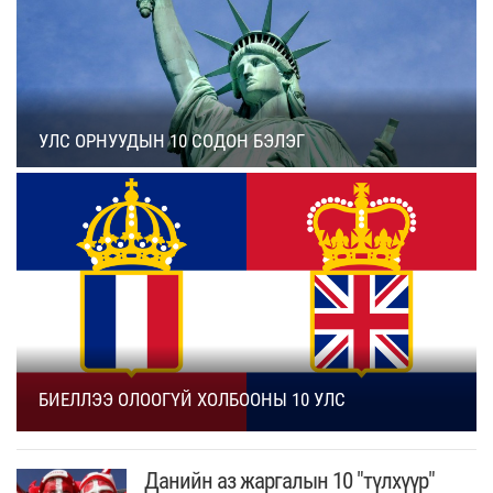
УЛС ОРНУУДЫН 10 СОДОН БЭЛЭГ
БИЕЛЛЭЭ ОЛООГҮЙ ХОЛБООНЫ 10 УЛС
Данийн аз жаргалын 10 "түлхүүр"