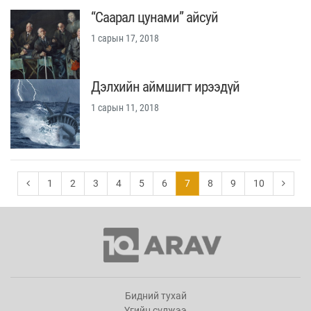
“Саарал цунами” айсуй
1 сарын 17, 2018
Дэлхийн аймшигт ирээдүй
1 сарын 11, 2018
1
2
3
4
5
6
7
8
9
10
Бидний тухай
Үгийн сүлжээ