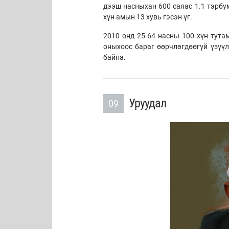
дээш насныхан 600 саяас 1.1 тэрбум
хүн амын 13 хувь гэсэн үг.
2010 онд 25-64 насны 100 хүн тута
оныхоос бараг өөрчлөгдөөгүй үзүүл
байна.
Уруудал
09