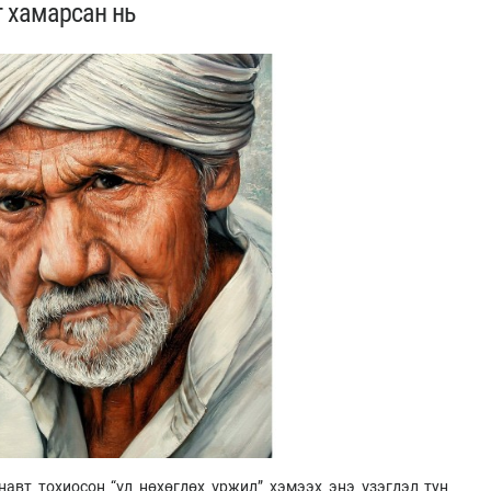
 хамарсан нь
авт тохиосон “үл нөхөгдөх үржил” хэмээх энэ үзэгдэл тун