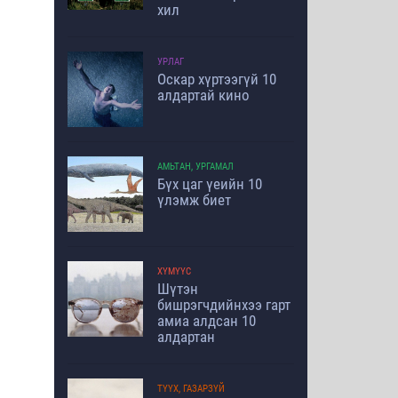
хил
УРЛАГ
Оскар хүртээгүй 10
алдартай кино
АМЬТАН, УРГАМАЛ
Бүх цаг үеийн 10
үлэмж биет
ХҮМҮҮС
Шүтэн
бишрэгчдийнхээ гарт
амиа алдсан 10
алдартан
ТҮҮХ, ГАЗАРЗҮЙ