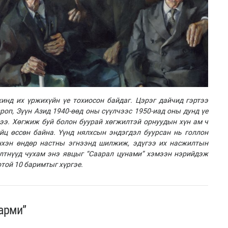
хинд их үржихүйн үе тохиосон
байдаг. Цэрэг дайчид гэртээ
вроп
, Зүүн Азид 1940-өөд оны сүүлчээс 1950-иад оны
дунд үе
ээ. Хөгжиж буй
болон буурай хөгжилтэй орнуудын хүн ам ч
йц өссөн байна. Үүнд нялхсын эндэгдэл буурсан нь голлон
йнхэн
өндөр настны эгнээнд шилжиж, эдүгээ их насжилтын
илтнүүд
чухам энэ явцыг “Саарал цунами
” хэмээн нэрийдэж
отой 10 баримтыг хүргэе.
арми”