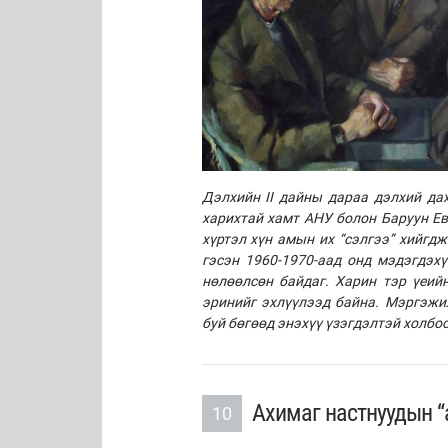
Дэлхийн II дайны дараа дэлхий да
харихтай хамт АН
У болон Баруун Е
хүртэл хүн амын их “сэлгээ”
хийгдж
гэсэн 1960-1970-аад онд мэдэгдэхү
нөлөөлсөн байдаг. Харин тэр үеи
эринийг эхлүүлээд байна. Мэргэж
буй
бөгөөд энэхүү үзэгдэлтэй холбо
Ахимаг настнуудын “
10