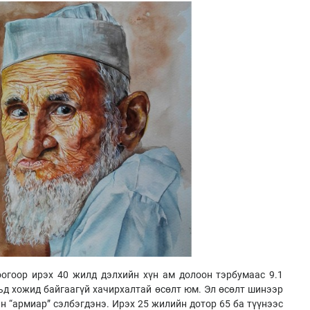
огоор ирэх 40 жилд дэлхийн хүн ам долоон тэрбумаас 9.1
рьд хожид байгаагүй хачирхалтай өсөлт юм. Эл өсөлт шинээр
н “армиар” сэлбэгдэнэ. Ирэх 25 жилийн дотор 65 ба түүнээс