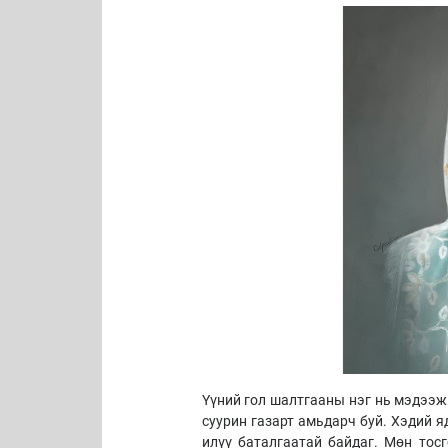
Үүний гол шалтгааны нэг нь мэдээж 
суурин газарт амьдарч буй. Хэдий 
илүү баталгаатай байдаг. Мөн тос