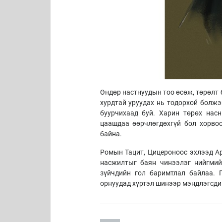
Өндөр настнуудын тоо өсөж, төрөлт 
хурдтай уруудах нь тодорхой болжэ
буурчихаад буй. Харин төрөх нас
цаашдаа өөрчлөгдөхгүй бол хорвоо
байна.
Ромын Тацит, Цицероноос эхлээд А
насжилтыг баян чинээлэг нийгмий
зүйчдийн гол баримтлал байлаа. 
орнуудад хүртэл шинээр мэндлэгсдий