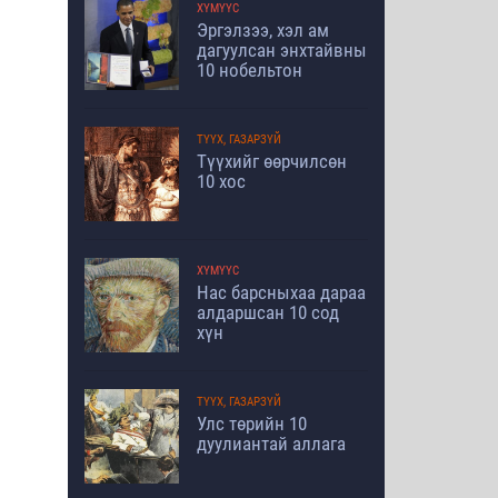
ХҮМҮҮС
Эргэлзээ, хэл ам
дагуулсан энхтайвны
10 нобельтон
ТҮҮХ, ГАЗАРЗҮЙ
Түүхийг өөрчилсөн
10 хос
ХҮМҮҮС
Нас барсныхаа дараа
алдаршсан 10 сод
хүн
ТҮҮХ, ГАЗАРЗҮЙ
Улс төрийн 10
дуулиантай аллага