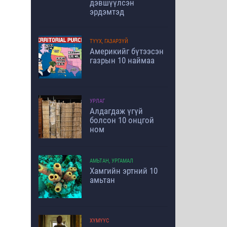
дэвшүүлсэн
эрдэмтэд
ТҮҮХ, ГАЗАРЗҮЙ
Америкийг бүтээсэн
газрын 10 наймаа
УРЛАГ
Алдагдаж үгүй
болсон 10 онцгой
ном
АМЬТАН, УРГАМАЛ
Хамгийн эртний 10
амьтан
ХҮМҮҮС