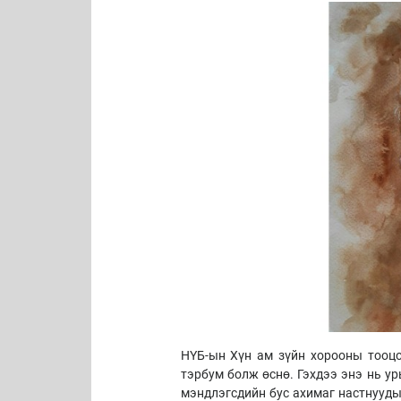
НҮБ-ын Хүн ам зүйн хорооны тооцо
тэрбум болж өснө. Гэхдээ энэ нь у
мэндлэгсдийн бус ахимаг настнууды