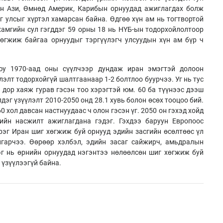
он Ази, Өмнөд Америк, Карибын орнуудад ажиглагдах болж
г улсыг хүртэл хамарсан байна. Өдгөө хүн ам нь тогтвортой
хамгийн сул гэгддэг 59 орны 18 нь НҮБ-ын тодорхойлолтоор
хөгжиж байгаа орнуудыг тэргүүлэгч улсуудын хүн ам бүр ч
у 1970-аад оны сүүлчээр дундаж иран эмэгтэй долоон
лэлт тодорхойгүй шалтгаанаар 1-2 болтлоо буурчээ. Уг нь тус
 дор хаяж гурав гэсэн тоо хэрэгтэй юм. 60 ба түүнээс дээш
дэг үзүүлэлт 2010-2050 онд 28.1 хувь болон өсөх тооцоо бий.
0 хол давсан настнуудаас ч олон гэсэн үг. 2050 он гэхэд хойд
ийн насжилт ажиглагдана гэдэг. Гэхдээ баруун Европоос
эрэг Иран шиг хөгжиж буй орнууд эдийн засгийн өсөлтөөс үл
лгарчээ. Өөрөөр хэлбэл, эдийн засаг сайжирч, амьдралын
эг нь өрнийн орнуудад нэгэнтээ нөлөөлсөн шиг хөгжиж буй
 үзүүлээгүй байна.