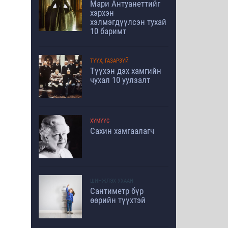
Мари Антуанеттийг
хэрхэн
хэлмэгдүүлсэн тухай
10 баримт
ТҮҮХ, ГАЗАРЗҮЙ
Түүхэн дэх хамгийн
чухал 10 уулзалт
ХҮМҮҮС
Сахин хамгаалагч
ШИНЖЛЭХ УХААН
Сантиметр бүр
өөрийн түүхтэй