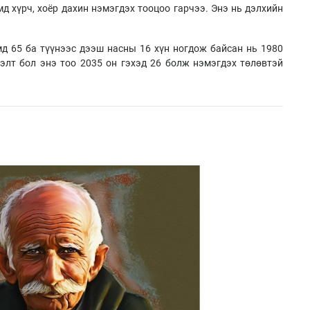
д хүрч, хоёр дахин нэмэгдэх тооцоо гарчээ. Энэ нь дэлхийн
мд 65 ба түүнээс дээш насны 16 хүн ногдож байсан нь 1980
элт бол энэ тоо 2035 он гэхэд 26 болж нэмэгдэх төлөвтэй