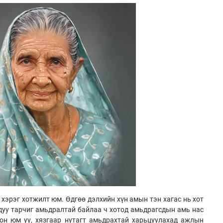
хэрэг хотжилт юм. Өдгөө дэлхийн хүн амын тэн хагас нь хот
ядуу тарчиг амьдралтай байлаа ч хотод амьдрагсдын амь нас
гон юм уу, хязгаар нутагт амьдрахтай харьцуулахад ажлын