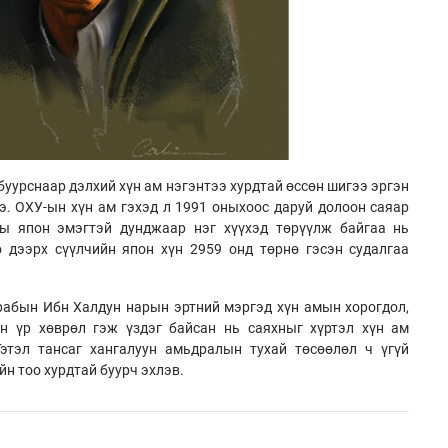
буурснаар дэлхий хүн ам нэгэнтээ хурдтай өссөн шигээ эргэн
э. ОХУ-ын хүн ам гэхэд л 1991 оныхоос даруй долоон саяар
ны япон эмэгтэй дунджаар нэг хүүхэд төрүүлж байгаа нь
 дээрх сүүлчийн япон хүн 2959 онд төрнө гэсэн судалгаа
рабын Ибн Халдун нарын эртний мэргэд хүн амын хорогдол,
н үр хөврөл гэж үздэг байсан нь саяхныг хүртэл хүн ам
Гэтэл тансаг хангалуун амьдралын тухай төсөөлөл ч үгүй
н тоо хурдтай буурч эхлэв.