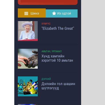
Шинэ
Их одтой
ХҮМҮҮС
"Elizabeth The Great"
АМЬТАН, УРГАМАЛ
Хүнд хамгийн
хэрэгтэй 10 амьтан
ДЭЛХИЙ
Дэлхийн гол шашин
шүтлэгүүд