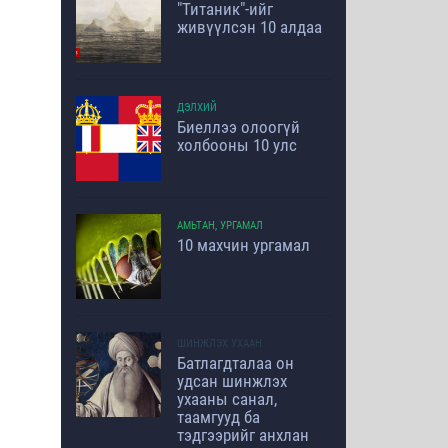
"Титаник"-ийг
живүүлсэн 10 алдаа
ДЭЛХИЙ
Биеллээ олоогүй
холбооны 10 улс
АМЬТАН, УРГАМАЛ
10 махчин ургамал
ШИНЖЛЭХ УХААН
Батлагдталаа он
удсан шинжлэх
ухааны санал,
таамгууд ба
тэдгээрийг анхлан