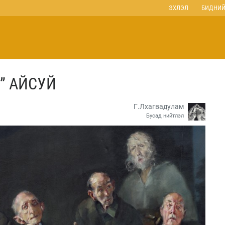
ЭХЛЭЛ
БИДНИЙ
” АЙСУЙ
Г.Лхагвадулам
Бусад нийтлэл