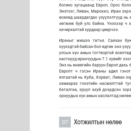
богино хугацаанд Европ, Орос бол
Энэтхэг, Ливан, Марокко, Иран зэрэ
өсөхөд шаардагдах үзүүлэлтүүд нь 
хөгжиж буй улс байна. Үнэхээр ч 
хачирхалтай хурдаар цөөрчээ.
Ираныг жишээ татъя. Саяхан бую
хүүхэдтэй байсан бол өдгөө энэ үзүү
улсын хүн амын тогтвортой өсөлтөд
настнууд иранчуудын 7.1 хувийг эзэл
Энэ нь өнөөгийн баруун Европ дахь 6
Европт ч гэсэн Ираны адил гэнэт
ялгаатай нь Куба, Хорват, Ливан з
хамаарах гэнэтийн насжилттай ту
баталгаа, эрүүл ахуй дээрдсэн зэр
орнуудын хүн амын наслалтад нөлөө
Хотжилтын нөлөө
07