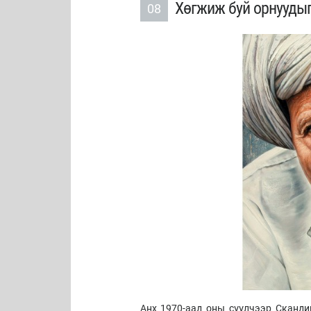
Хөгжиж буй орнуудыг
08
Анх 1970-аад оны сүүлчээр Скандин