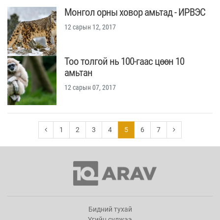
Монгол орны ховор амьтад - ИРВЭС
12 сарын 12, 2017
Тоо толгой нь 100-гаас цөөн 10
амьтан
12 сарын 07, 2017
1
2
3
4
5
6
7
Бидний тухай
Үгийн сүлжээ