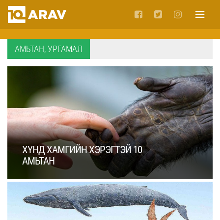
АМЬТАН, УРГАМАЛ
ХҮНД ХАМГИЙН ХЭРЭГТЭЙ 10
АМЬТАН