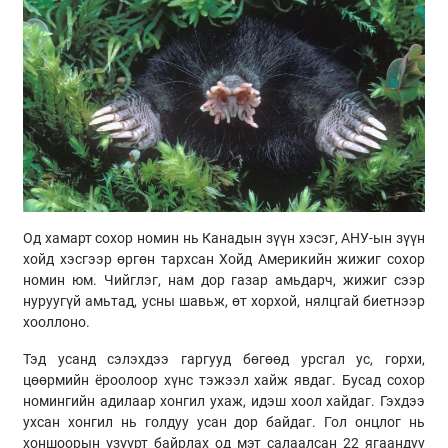
Од хамарт сохор номин нь Канадын зүүн хэсэг, АНУ-ын зүүн
хойд хэсгээр өргөн тархсан Хойд Америкийн жижиг сохор
номин юм. Чийглэг, нам дор газар амьдарч, жижиг сээр
нуруугүй амьтад, усны шавьж, өт хорхой, нялцгай биетнээр
хооллоно.
Тэд усанд сэлэхдээ гаргууд бөгөөд урсгал ус, горхи,
цөөрмийн ёроолоор хүнс тэжээл хайж явдаг. Бусад сохор
номингийн адилаар хонгил ухаж, идэш хоол хайдаг. Гэхдээ
ухсан хонгил нь голдуу усан дор байдаг. Гол онцлог нь
хоншоорын үзүүрт байрлах од мэт салаалсан 22 ягаандуу