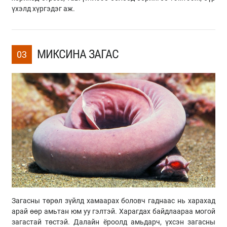
үхэлд хүргэдэг аж.
МИКСИНА ЗАГАС
03
Загасны төрөл зүйлд хамаарах боловч гаднаас нь харахад
арай өөр амьтан юм уу гэлтэй. Харагдах байдлаараа могой
загастай төстэй. Далайн ёроолд амьдарч, үхсэн загасны