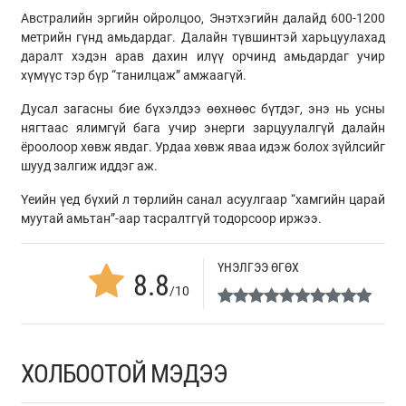
Австралийн эргийн ойролцоо, Энэтхэгийн далайд 600-1200
метрийн гүнд амьдардаг. Далайн түвшинтэй харьцуулахад
даралт хэдэн арав дахин илүү орчинд амьдардаг учир
хүмүүс тэр бүр “танилцаж” амжаагүй.
Дусал загасны бие бүхэлдээ өөхнөөс бүтдэг, энэ нь усны
нягтаас ялимгүй бага учир энерги зарцуулалгүй далайн
ёроолоор хөвж явдаг. Урдаа хөвж яваа идэж болох зүйлсийг
шууд залгиж иддэг аж.
Үеийн үед бүхий л төрлийн санал асуулгаар “хамгийн царай
муутай амьтан”-аар тасралтгүй тодорсоор иржээ.
ҮНЭЛГЭЭ ӨГӨХ
8.8
/10
ХОЛБООТОЙ МЭДЭЭ