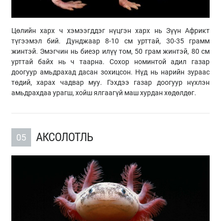
Цөлийн харх ч хэмээгддэг нүцгэн харх нь Зүүн Африкт
түгээмэл бий. Дунджаар 8-10 см урттай, 30-35 грамм
жинтэй. Эмэгчин нь биеэр илүү том, 50 грам жинтэй, 80 см
урттай байх нь ч таарна. Сохор номинтой адил газар
доогуур амьдрахад дасан зохицсон. Нүд нь нарийн зураас
төдий, харах чадвар муу. Гэхдээ газар доогуур нүхлэн
амьдрахдаа урагш, хойш ялгаагүй маш хурдан хөдөлдөг.
АКСОЛОТЛЬ
05