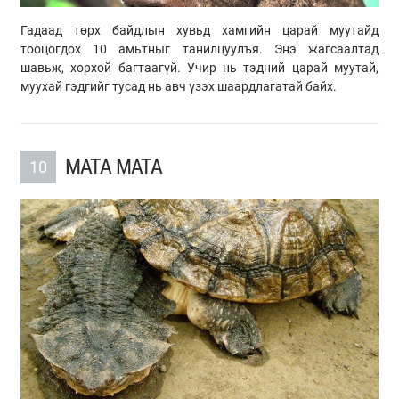
Гадаад төрх байдлын хувьд хамгийн царай муутайд
тооцогдох 10 амьтныг танилцуулъя. Энэ жагсаалтад
шавьж, хорхой багтаагүй. Учир нь тэдний царай муутай,
муухай гэдгийг тусад нь авч үзэх шаардлагатай байх.
МАТА МАТА
10