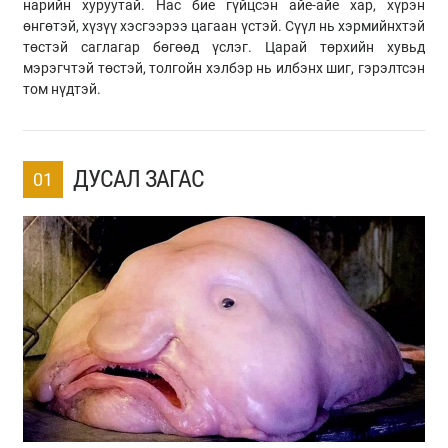
нарийн хуруутай. Нас бие гүйцсэн айе-айе хар, хүрэн
өнгөтэй, хүзүү хэсгээрээ цагаан үстэй. Сүүл нь хэрмийнхтэй
төстэй саглагар бөгөөд үслэг. Царай төрхийн хувьд
мэрэгчтэй төстэй, толгойн хэлбэр нь илбэнх шиг, гэрэлтсэн
том нүдтэй.
ДУСАЛ ЗАГАС
01