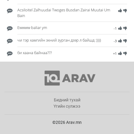
Acsiloitel Zalhuudai Twoges Busdan Zairai Muutai Um
Bain
Ewwww baliar ym
-1
чи тэр хамгийн эхний зурган дээр л байшд :))))
-3
би хаана байнаа???
+1
Бидний тухай
Үгийн сүлжээ
©2026 Arav.mn