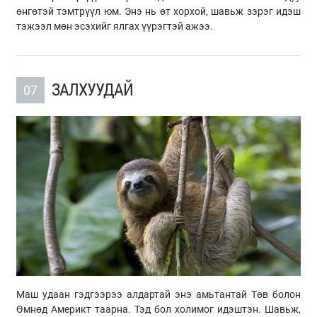
өнгөтэй тэмтрүүл юм. Энэ нь өт хорхой, шавьж зэрэг идэш
тэжээл мөн эсэхийг ялгах үүрэгтэй ажээ.
ЗАЛХУУДАЙ
07
Маш удаан гэдгээрээ алдартай энэ амьтантай Төв болон
Өмнөд Америкт таарна. Тэд бол холимог идэштэн. Шавьж,