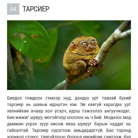
ТАРСИЕР
04
Биедээ томдсон гэмээр нүд, дэндүү урт тавхай бүхий
тарсиер нь шавьж идэштэн юм. Эв хавгүй харагдах урт
хөлнийхөө ачаар хол үсэрч, идэш тэжээлээ ангуучилдаг.
Бие жижиг шувуу, могойгоор хооллох нь ч бий. Модноос мод
дамжин үсрэх зуур нисэж яваа шувууг барьж чаддаг нь
гайхалтай. Тарсиер сүрэглэж амьдардаггүй. Бас торонд
хориход стресс, тавгүйтлээс болоод өөрийгөө гэмтээж, бүр