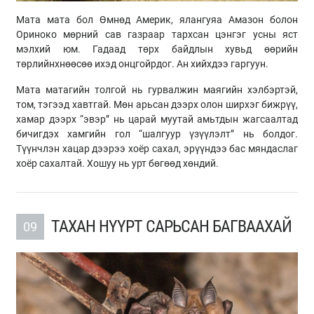
Мата мата бол Өмнөд Америк, ялангуяа Амазон болон
Ориноко мөрний сав газраар тархсан цэнгэг усны яст
мэлхий юм. Гадаад төрх байдлын хувьд өөрийн
төрлийнхнөөсөө ихэд онцгойрдог. Ан хийхдээ гаргуун.
Мата матагийн толгой нь гурвалжин маягийн хэлбэртэй,
том, тэгээд хавтгай. Мөн арьсан дээрх олон ширхэг бижрүү,
хамар дээрх “эвэр” нь царай муутай амьтдын жагсаалтад
бичигдэх хамгийн гол “шалгуур үзүүлэлт” нь болдог.
Түүнчлэн хацар дээрээ хоёр сахал, эрүүндээ бас мяндаслаг
хоёр сахалтай. Хошуу нь урт бөгөөд хөндий.
ТАХАН НҮҮРТ САРЬСАН БАГВААХАЙ
09