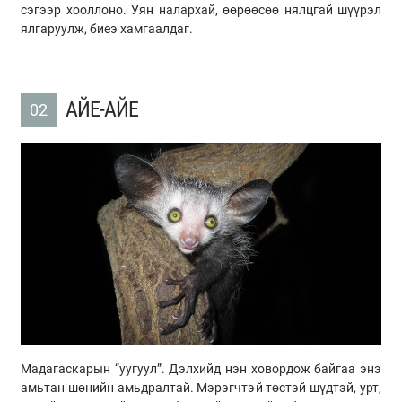
сэгээр хооллоно. Уян налархай, өөрөөсөө нялцгай шүүрэл
ялгаруулж, биеэ хамгаалдаг.
АЙЕ-АЙЕ
02
Мадагаскарын “уугуул”. Дэлхийд нэн ховордож байгаа энэ
амьтан шөнийн амьдралтай. Мэрэгчтэй төстэй шүдтэй, урт,