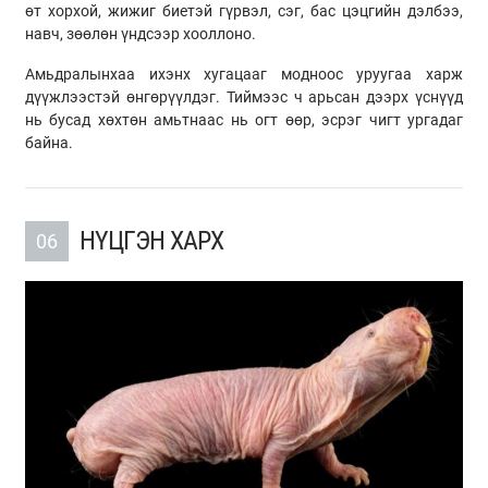
өт хорхой, жижиг биетэй гүрвэл, сэг, бас цэцгийн дэлбээ,
навч, зөөлөн үндсээр хооллоно.
Амьдралынхаа ихэнх хугацааг модноос уруугаа харж
дүүжлээстэй өнгөрүүлдэг. Тиймээс ч арьсан дээрх үснүүд
нь бусад хөхтөн амьтнаас нь огт өөр, эсрэг чигт ургадаг
байна.
НҮЦГЭН ХАРХ
06