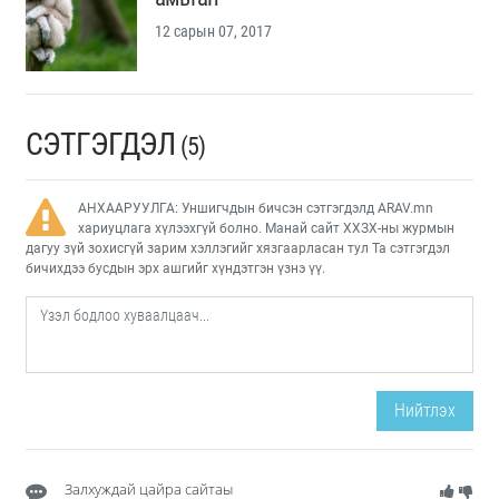
12 сарын 07, 2017
СЭТГЭГДЭЛ
(5)
АНХААРУУЛГА: Уншигчдын бичсэн сэтгэгдэлд ARAV.mn
хариуцлага хүлээхгүй болно. Манай сайт ХХЗХ-ны журмын
дагуу зүй зохисгүй зарим хэллэгийг хязгаарласан тул Та сэтгэгдэл
бичихдээ бусдын эрх ашгийг хүндэтгэн үзнэ үү.
Нийтлэх
Залхуждай цайра сайтаы