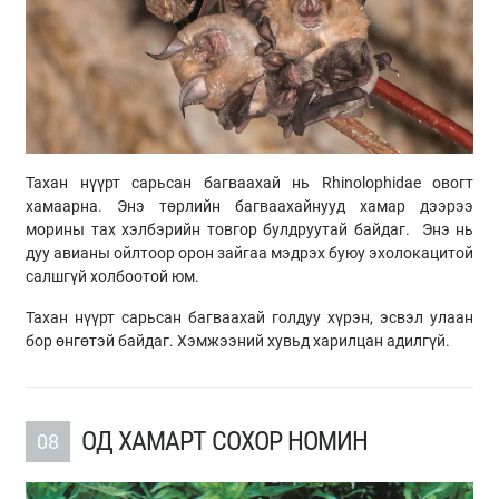
Тахан нүүрт сарьсан багваахай нь Rhinolophidae овогт
хамаарна. Энэ төрлийн багваахайнууд хамар дээрээ
морины тах хэлбэрийн товгор булдруутай байдаг. Энэ нь
дуу авианы ойлтоор орон зайгаа мэдрэх буюу эхолокацитой
салшгүй холбоотой юм.
Тахан нүүрт сарьсан багваахай голдуу хүрэн, эсвэл улаан
бор өнгөтэй байдаг. Хэмжээний хувьд харилцан адилгүй.
ОД ХАМАРТ СОХОР НОМИН
08