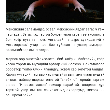
Мексикийн саламандер, эсвэл Мексикийн явдаг загас ч гэж
нэрлэдэг. Загас гэх нэртэй боловч үнэн хэрэгтээ аксолотль
бол хоёр нутагтан юм. Авгалдай нь дүрс хувирдаггүй /
метаморфоз/ учир нас бие гүйцсэн ч усанд амьдарч,
заламгайгаар амьсгалдаг.
Дөрвөн өөр өнгөтэй аксолотль бий. Хоёр нь байгалийн, хоёр
нөгөө төрөл нь мутацийн аргаар бий болжээ. Байгалиасаа
боровтор толбо бүхий ягаандуу, эсвэл хар өнгөтэй байдаг.
Харин мутацийн аргаар хар нүдтэй ягаан, мөн ягаан нүдтэй
алтлаг, цайвар шаргал өнгөтэй “альбино” төрлийг гаргаж
авчээ. “Инээмсэглэсэн” гэмээр царайтай, өвөрмөц дүр
төрхтэй учир амьтан сонирхогчид аквариумд тэжээх нь
олширсон байна.