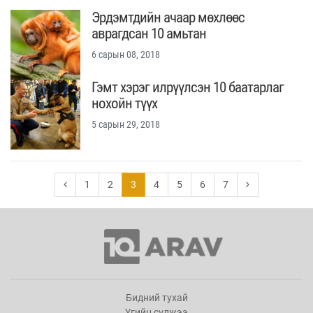
Эрдэмтдийн ачаар мөхлөөс
аврагдсан 10 амьтан
6 сарын 08, 2018
Гэмт хэрэг илрүүлсэн 10 баатарлаг
нохойн түүх
5 сарын 29, 2018
1
2
3
4
5
6
7
Бидний тухай
Үгийн сүлжээ