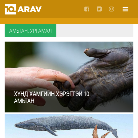
АМЬТАН, УРГАМАЛ
ХҮНД ХАМГИЙН ХЭРЭГТЭЙ 10
АМЬТАН