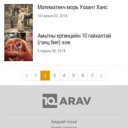
Математикч морь Ухаант Ханс
10 сарын 03, 2018
Амьтны ертөнцийн 10 гайхалтай
(ганц бие) ээж
9 сарын 30, 2018
1
2
3
4
5
6
7
Бидний тухай
Үгийн сүлжээ