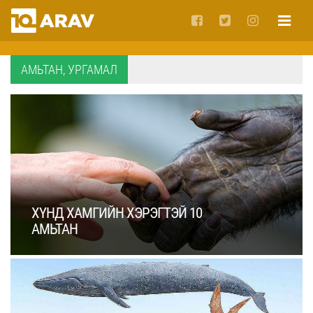
АМЬТАН, УРГАМАЛ
ХҮНД ХАМГИЙН ХЭРЭГТЭЙ 10
АМЬТАН