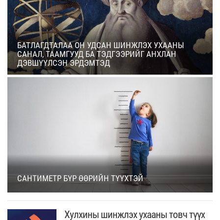
БАТЛАГДТАЛАА ОН УДСАН ШИНЖЛЭХ УХААНЫ
САНАЛ, ТААМГУУД БА ТЭДГЭЭРИЙГ АНХЛАН
ДЭВШҮҮЛСЭН ЭРДЭМТЭД
САНТИМЕТР БҮР ӨӨРИЙН ТҮҮХТЭЙ
Хулхины шинжлэх ухааны товч түүх