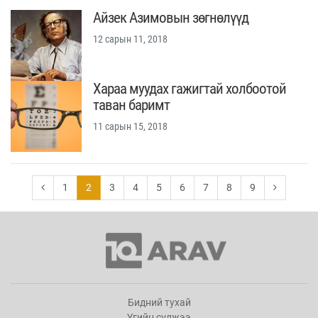
Айзек Азимовын зөгнөлүүд
12 сарын 11, 2018
Хараа муудах гажигтай холбоотой
таван баримт
11 сарын 15, 2018
1
2
3
4
5
6
7
8
9
Бидний тухай
Үгийн сүлжээ