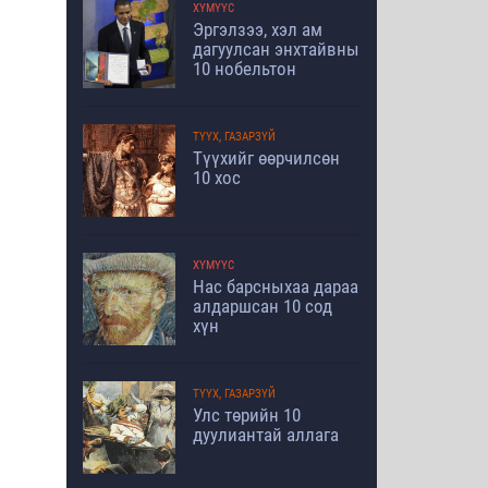
ХҮМҮҮС
Эргэлзээ, хэл ам
дагуулсан энхтайвны
10 нобельтон
ТҮҮХ, ГАЗАРЗҮЙ
Түүхийг өөрчилсөн
10 хос
ХҮМҮҮС
Нас барсныхаа дараа
алдаршсан 10 сод
хүн
ТҮҮХ, ГАЗАРЗҮЙ
Улс төрийн 10
дуулиантай аллага