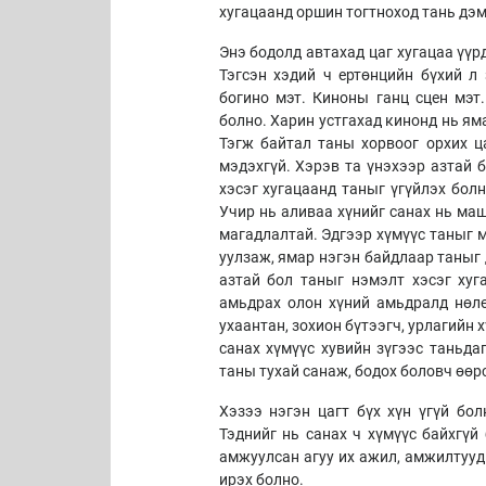
хугацаанд оршин тогтноход тань дэм
Энэ бодолд автахад цаг хугацаа үүр
Тэгсэн хэдий ч ертөнцийн бүхий л 
богино мэт. Киноны ганц сцен мэт.
болно. Харин устгахад кинонд нь ям
Тэгж байтал таны хорвоог орхих ца
мэдэхгүй. Хэрэв та үнэхээр азтай 
хэсэг хугацаанд таныг үгүйлэх болн
Учир нь аливаа хүнийг санах нь маш
магадлалтай. Эдгээр хүмүүс таныг м
уулзаж, ямар нэгэн байдлаар таныг 
азтай бол таныг нэмэлт хэсэг хуг
амьдрах олон хүний амьдралд нөлөө
ухаантан, зохион бүтээгч, урлагийн 
санах хүмүүс хувийн зүгээс таньда
таны тухай санаж, бодох боловч өөрс
Хэзээ нэгэн цагт бүх хүн үгүй бол
Тэднийг нь санах ч хүмүүс байхгүй
амжуулсан агуу их ажил, амжилтууд 
ирэх болно.