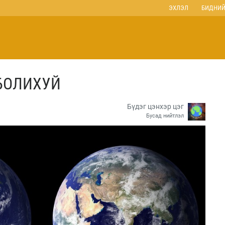
ЭХЛЭЛ
БИДНИЙ
БОЛИХУЙ
Бүдэг цэнхэр цэг
Бусад нийтлэл