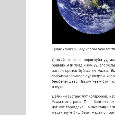
Зураг: Цэнхэр шаариг (The Blue Marbl
Дэлхийг сансрын харанхуйн уудмын
оршино. Ази тивд ч юм уу, алс холы
яагаад оршиж буйгаа үл мэднэ. Я
соронзон оронгоор бүрхэгдсэн, хоос
бөмбөлөг дээр. Ий
нхүү хөвж буй чу
өчүүхэн.
Дэлхийн зургаас чүт холдоорой. Хэ
Улам жижигрэнэ. Таны бяцхан тархи
цэг мэт харагдана. Та энэ ганц цэг
мэдэх, юу ч биш байж мэдэх огторг