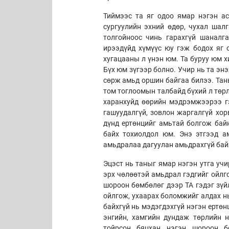
Тиймээс та яг одоо ямар нэгэн а
сургуулийн эхний өдөр, чухал шалг
толгойноос чинь гарахгүй шаналг
ирээдүйд хүмүүс юу гэж бодох яг 
хугацааны л үнэн юм. Та буруу юм х
Бүх юм зүгээр болно. Учир нь та эн
сөрж амьд оршин байгаа билээ. Таны
том тоглоомын талбайд бүхий л төр
харанхуйд өөрийн мэдрэмжээрээ гэ
гашуудалгүй, зовлон жаргалгүй хор
дүнд ертөнцийг амьтай болгож байн
байх тохиолдол юм. Энэ этгээд а
амьдралаа дагуулан амьдрахгүй бай
Эцэст нь таныг ямар нэгэн утга учи
эрх чөлөөтэй амьдрал гэдгийг ойлг
шороон бөмбөлөг дээр ТА гэдэг зүй
ойлгож, ухаарах боломжийг алдах н
байхгүй нь мэдэгдэхгүй нэгэн ертөн
энгийн, хамгийн дундаж төрлийн 
тойрсон бяцхан нэгэн шороон б