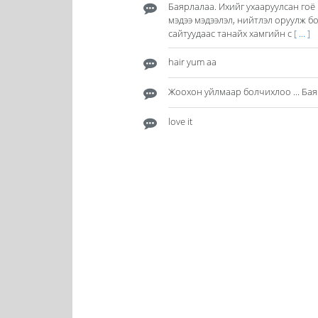
Баярлалаа. Ихийг ухааруулсан гоё
мэдээ мэдээлэл, нийтлэл оруулж б
сайтуудаас танайх хамгийн с
[ ... ]
hair yum aa
Жоохон уйлмаар болчихлоо ... Бая
love it