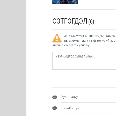
СЭТГЭГДЭЛ
(6)
АНХААРУУЛГА: Уншигчдын бичсэн с
ны журмын дагуу зүй зохисгүй зар
ашгийг хүндэтгэн үзнэ үү.
Хулан адуу
hutsaj unga