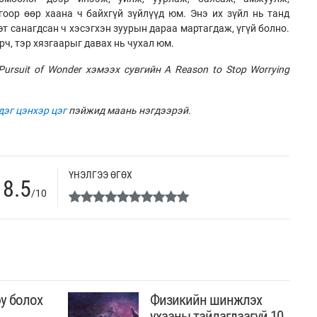
гоор өөр хаана ч байхгүй зүйлүүд юм. Энэ их зүйл нь танд
эт санагдсан ч хэсэгхэн зуурын дараа мартагдаж, үгүй болно.
ч, тэр хязгаарыг давах нь чухал юм.
ursuit of Wonder хэмээх сувгийн A Reason to Stop Worrying
дэг цэнхэр цэг
пэйжид маань нэгдээрэй.
ҮНЭЛГЭЭ ӨГӨХ
8.5
/10
у болох
Физикийн шинжлэх
ухааны тайлагдаагүй 10