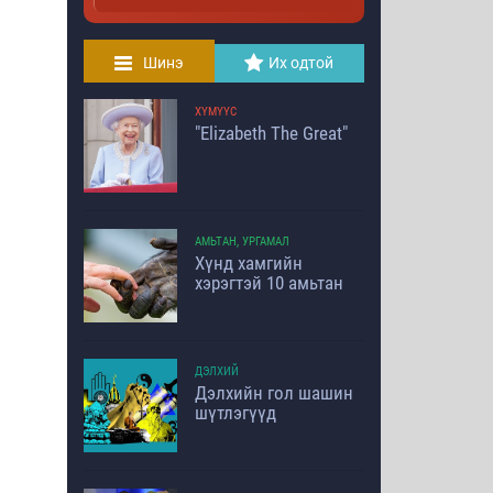
Шинэ
Их одтой
ХҮМҮҮС
"Elizabeth The Great"
АМЬТАН, УРГАМАЛ
Хүнд хамгийн
хэрэгтэй 10 амьтан
ДЭЛХИЙ
Дэлхийн гол шашин
шүтлэгүүд