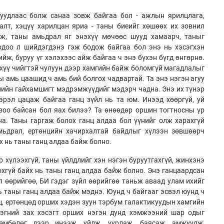
суудлаас болж санаа зовж байгаа бол - ажлын ярилцлага,
алт, хэцүү харилцан яриа - таны биеийг хөшөөх их зовнил
аж, таны амьдрал яг энэхүү мөчөөс шууд хамаарч, таныг
одоо л шийдэгдэнэ гэж бодож байгаа бол энэ нь хэсэгхэн
ийж, буруу үг хэлэхээс айж байгаа ч энэ бүхэн бүгд өнгөрнө.
эхүү чийгтэй чулуун дээр хамгийн байж боломгүй магадлалыг
 амь цаашид ч амь бий болгох чадвартай. Та энэ нэгэн агуу
лийн гайхамшигт мэдрэмжүүдийг мэдэрч чадна. Энэ их түнэр
рэл цацаж байгаа ганц зүйл нь та юм. Инээд хөөргүй, уй
воо байсан бол яах билээ? Та өнөөдөр оршин тогтносны үр
а. Таны гаргаж болох ганц алдаа бол үүнийг олж харахгүй
мьдрал, ертөнцийн хачирхалтай байдлыг хүлээн зөвшөөрч
х нь таны ганц алдаа байж болно.
р хүлээхгүй, таны үйлдлийг хэн нэгэн буруутгахгүй, жинхэнэ
охгүй байх нь таны ганц алдаа байж болно. Энэ ганцаардсан
л өөрийгөө, БИ гэдэг зүйл өөрийгөө таньж аваад улам ихийг
ь таны ганц алдаа байж мэднэ. Юунд ч байгааг эсвэл юунд ч
ц, ертөнцөд орших хэдэн зуун тэрбум галактикуудын хамгийн
нэгний зах хэсэгт орших нэгэн дунд хэмжээний шар одыг
өмбөлөг дээр инээж, уйлж, уурлаж, баясаж, амжуулж,