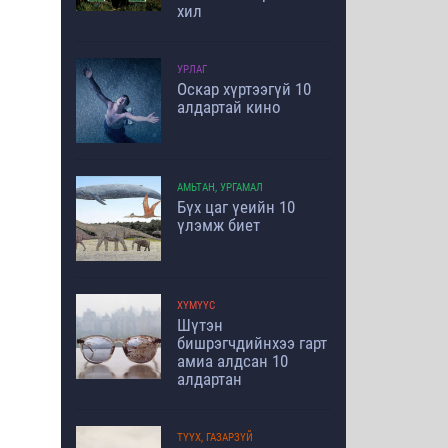
хил
УРЛАГ
Оскар хүртээгүй 10
алдартай кино
АМЬТАН, УРГАМАЛ
Бүх цаг үеийн 10
үлэмж биет
ХҮМҮҮС
Шүтэн
бишрэгчдийнхээ гарт
амиа алдсан 10
алдартан
ТҮҮХ, ГАЗАРЗҮЙ