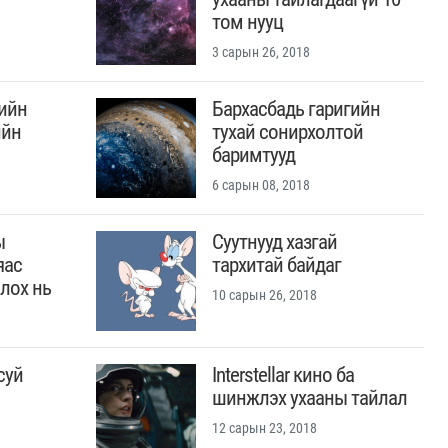
том нууц
3 сарын 26, 2018
ийн
Бархасбадь гаригийн
ийн
тухай сонирхолтой
баримтууд
6 сарын 08, 2018
ы
Суутнууд хазгай
яас
тархитай байдаг
лох нь
10 сарын 26, 2018
суй
Interstellar кино ба
шинжлэх ухааны тайлал
12 сарын 23, 2018