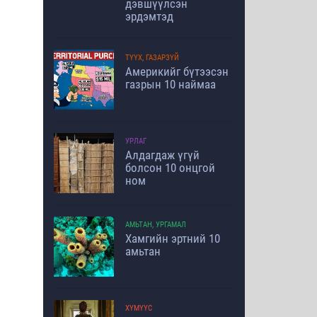
дэвшүүлсэн
эрдэмтэд
ТҮҮХ, ГАЗАРЗҮЙ
Америкийг бүтээсэн
газрын 10 наймаа
УРЛАГ
Алдагдаж үгүй
болсон 10 онцгой
ном
АМЬТАН, УРГАМАЛ
Хамгийн эртний 10
амьтан
ХҮМҮҮС