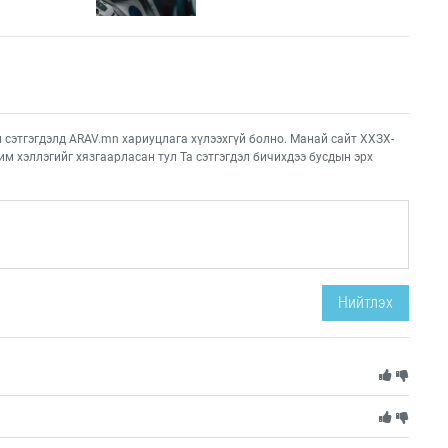
этгэгдэлд ARAV.mn хариуцлага хүлээхгүй болно. Манай сайт ХХЗХ-
им хэллэгийг хязгаарласан тул Та сэтгэгдэл бичихдээ бусдын эрх
Нийтлэх