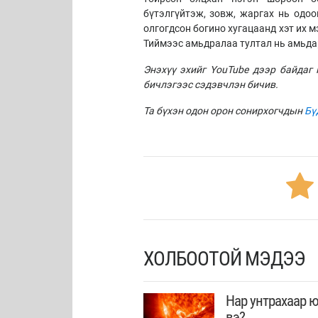
бүтэлгүйтэж, зовж, жаргах нь одоо
олгогдсон богино хугацаанд хэт их м
Тиймээс амьдралаа тултал нь амьдар
Энэхүү эхийг YouTube дээр байдаг P
бичлэгээс сэдэвчлэн бичив.
Та бүхэн одон орон сонирхогчдын
Бү
ХОЛБООТОЙ МЭДЭЭ
Нар унтрахаар ю
вэ?