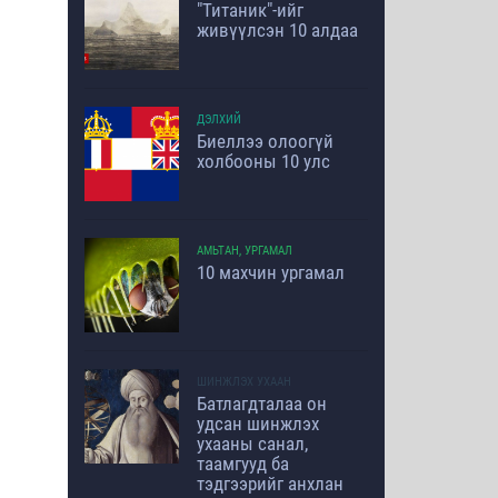
"Титаник"-ийг
живүүлсэн 10 алдаа
ДЭЛХИЙ
Биеллээ олоогүй
холбооны 10 улс
АМЬТАН, УРГАМАЛ
10 махчин ургамал
ШИНЖЛЭХ УХААН
Батлагдталаа он
удсан шинжлэх
ухааны санал,
таамгууд ба
тэдгээрийг анхлан