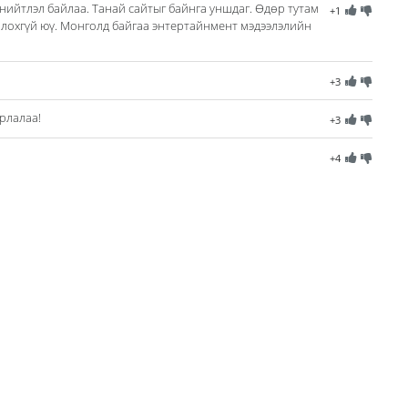
 нийтлэл байлаа. Танай сайтыг байнга уншдаг. Өдөр тутам
+1
олохгүй юү. Монголд байгаа энтертайнмент мэдээлэлийн
+3
рлалаа!
+3
+4