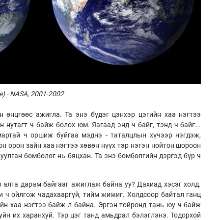
e) - NASA, 2001-2002
 өнцгөөс ажигла. Та энэ бүдэг цэнхэр цэгийн хаа нэгтээ
н нутагт ч байж болох юм. Яагаад энд ч байг, тэнд ч байг...
мартай ч оршиж буйгаа мэднэ - таталцлын хүчээр нэгдэж,
он орон зайн хаа нэгтээ хөвөн нүүх тэр нэгэн нойтон шороон
луулган бөмбөлөг нь бяцхан. Та энэ бөмбөлгийн дэргэд бүр ч
р алга дарам байгааг ажиглаж байна уу? Дахиад хэсэг холд.
 ч ойлгож чадахааргүй, тийм жижиг. Холдсоор байтал ганц
ийн хаа нэгтээ байж л байна. Эргэн тойронд тань юу ч байж
уйн их харанхуй. Тэр цэг танд амьдрал бэлэглэнэ. Тодорхой