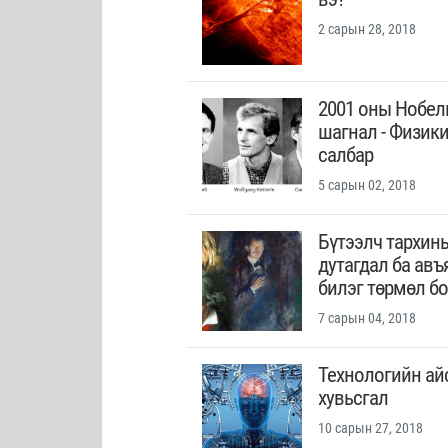
2 сарын 28, 2018
2001 оны Нобел
шагнал - Физик
салбар
5 сарын 02, 2018
Бүтээлч тархин
дутагдал ба авъ
билэг төрмөл бо
7 сарын 04, 2018
Технологийн ай
хувьсгал
10 сарын 27, 2018