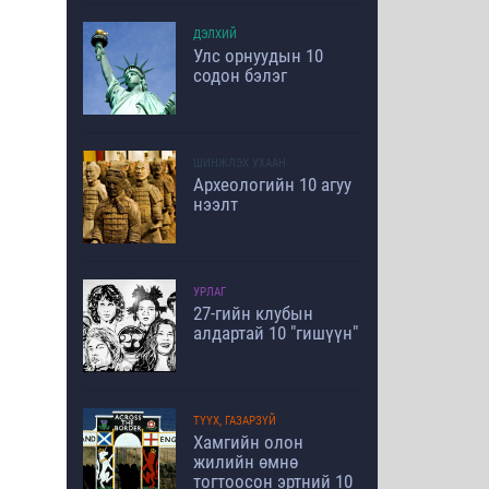
ДЭЛХИЙ
Улс орнуудын 10
содон бэлэг
ШИНЖЛЭХ УХААН
Археологийн 10 агуу
нээлт
УРЛАГ
27-гийн клубын
алдартай 10 "гишүүн"
ТҮҮХ, ГАЗАРЗҮЙ
Хамгийн олон
жилийн өмнө
тогтоосон эртний 10