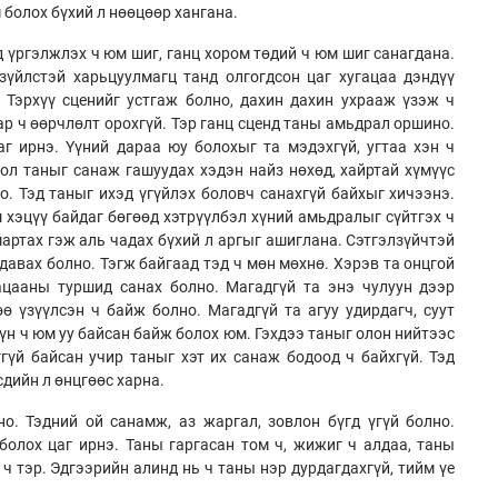
 болох бүхий л нөөцөөр хангана.
д үргэлжлэх ч юм шиг, ганц хором төдий ч юм шиг санагдана.
зүйлстэй харьцуулмагц танд олгогдсон цаг хугацаа дэндүү
 Тэрхүү сценийг устгаж болно, дахин дахин ухрааж үзэж ч
ар ч өөрчлөлт орохгүй. Тэр ганц сценд таны амьдрал оршино.
г ирнэ. Үүний дараа юу болохыг та мэдэхгүй, угтаа хэн ч
бол таныг санаж гашуудах хэдэн найз нөхөд, хайртай хүмүүс
о. Тэд таныг ихэд үгүйлэх боловч санахгүй байхыг хичээнэ.
 хэцүү байдаг бөгөөд хэтрүүлбэл хүний амьдралыг сүйтгэх ч
артах гэж аль чадах бүхий л аргыг ашиглана. Сэтгэлзүйчтэй
давах болно. Тэгж байгаад тэд ч мөн мөхнө. Хэрэв та онцгой
ацааны туршид санах болно. Магадгүй та энэ чулуун дээр
 үзүүлсэн ч байж болно. Магадгүй та агуу удирдагч, суут
хүн ч юм уу байсан байж болох юм. Гэхдээ таныг олон нийтээс
ггүй байсан учир таныг хэт их санаж бодоод ч байхгүй. Тэд
дийн л өнцгөөс харна.
но. Тэдний ой санамж, аз жаргал, зовлон бүгд үгүй болно.
 болох цаг ирнэ. Таны гаргасан том ч, жижиг ч алдаа, таны
ч тэр. Эдгээрийн алинд нь ч таны нэр дурдагдахгүй, тийм үе