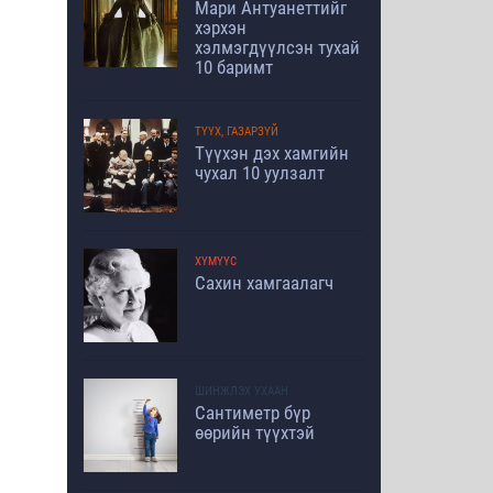
Мари Антуанеттийг
хэрхэн
хэлмэгдүүлсэн тухай
10 баримт
ТҮҮХ, ГАЗАРЗҮЙ
Түүхэн дэх хамгийн
чухал 10 уулзалт
ХҮМҮҮС
Сахин хамгаалагч
ШИНЖЛЭХ УХААН
Сантиметр бүр
өөрийн түүхтэй