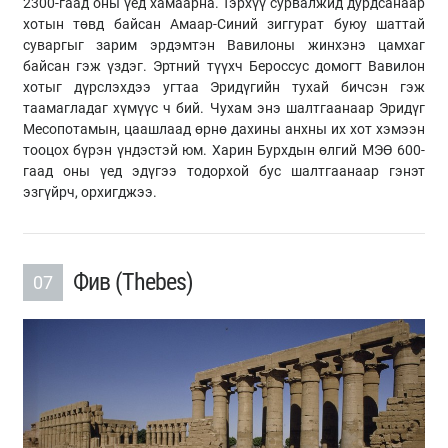
2300-гаад оны үед хамаарна. Тэрхүү сурвалжид дурдсанаар
хотын төвд байсан Амаар-Синий зиггурат буюу шаттай
суваргыг зарим эрдэмтэн Вавилоны жинхэнэ цамхаг
байсан гэж үздэг. Эртний түүхч Бероссус домогт Вавилон
хотыг дүрслэхдээ угтаа Эридүгийн тухай бичсэн гэж
таамагладаг хүмүүс ч бий. Чухам энэ шалтгаанаар Эридүг
Месопотамын, цаашлаад өрнө дахины анхны их хот хэмээн
тооцох бүрэн үндэстэй юм. Харин Бурхдын өлгий МЭӨ 600-
гаад оны үед эдүгээ тодорхой бус шалтгаанаар гэнэт
эзгүйрч, орхигджээ.
Фив (Thebes)
07