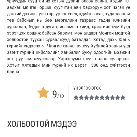
урчуудын сууцтай их хотын дүрийг олсон байна. Хэдий 10-
аадхан мянган оршин суугчтай авч Хархорум хот нэгэн үе
дэлхий дахины улс төр, урлаг соёл, эдийн засаг, худалдааны
төв байсныг нь бөө мөргөлийн газраас гадна Күнзийн
хүрээлэн, буддын дуган, исламын хийд, христийн сүм бүгд
зэрэгцэн оршиж байсан баримт, мөн алдарт Мөнгөн модтой
холбоотой түүхэн сурвалжууд баталдаг. Хятад дахь Юань
гүрнийг үндэслэгч, Чингис хааны ач хүү Хубилай хааны үед
эзэнт гүрний нийслэлийг Ханбалиг буюу одоогийн Бээжин
хот руу шилжүүлснээр Хархорумын хүч нөлөө суларчээ.
Хотыг Хятадын Мин гүрний их цэрэг 1380 онд сүйтгэсэн
байна.
ҮНЭЛГЭЭ ӨГӨХ
9
/10
ХОЛБООТОЙ МЭДЭЭ