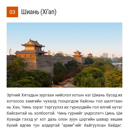
Шиань (Xi’an)
03
Эртний Хятадын зургаан нийслэл хотын нэг Шиань бусад их
хотоосоо хамгийн чухалд тооцогдож байсны гол шалтгаан
нь Хан, Чинь зэрэг тэргүүлэх их гүрнүүдийн гол өлгий нутаг
байсантай нь холбоотой. Чинь гүрнийг үндэслэгч Цинь Ши
Хуанди гэхэд уг хот дахь олон зуун цэргийн шавар хөшөө
бүхий өдгөө тун алдартай “арми”-ийг байгуулсан байдаг.