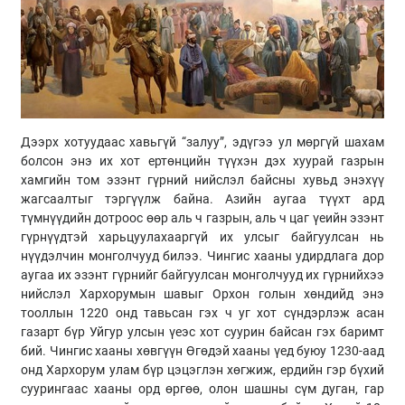
Дээрх хотуудаас хавьгүй “залуу”, эдүгээ ул мөргүй шахам
болсон энэ их хот ертөнцийн түүхэн дэх хуурай газрын
хамгийн том эзэнт гүрний нийслэл байсны хувьд энэхүү
жагсаалтыг тэргүүлж байна. Азийн аугаа түүхт ард
түмнүүдийн дотроос өөр аль ч газрын, аль ч цаг үеийн эзэнт
гүрнүүдтэй харьцуулахааргүй их улсыг байгуулсан нь
нүүдэлчин монголчууд билээ. Чингис хааны удирдлага дор
аугаа их эзэнт гүрнийг байгуулсан монголчууд их гүрнийхээ
нийслэл Хархорумын шавыг Орхон голын хөндийд энэ
тооллын 1220 онд тавьсан гэх ч уг хот сүндэрлэж асан
газарт бүр Уйгур улсын үеэс хот суурин байсан гэх баримт
бий. Чингис хааны хөвгүүн Өгөдэй хааны үед буюу 1230-аад
онд Хархорум улам бүр цэцэглэн хөгжиж, ердийн гэр бүхий
суурингаас хааны орд өргөө, олон шашны сүм дуган, гар