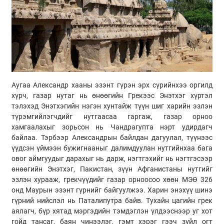
Аугаа Александр хааны эзэнт гүрэн эрх сүрийнхээ оргилд
хүрч, газар нутаг нь өнөөгийн Грекээс Энэтхэг хүртэл
тэлэхэд Энэтхэгийн нэгэн хунтайж түүн шиг харийн эзлэн
түрэмгийлэгчдийг нутгаасаа гаргаж, газар орноо
хамгаалахыг зорьсон нь Чандрагупта нэрт удирдагч
байлаа. Тэрбээр Александрын байлдан дагуулал, түүнээс
үүдсэн үймээн бужигнааныг далимдуулан нутгийнхаа бага
овог аймгуудыг дарахыг нь дарж, нэгтгэхийг нь нэгтгэсээр
өнөөгийн Энэтхэг, Пакистан, зүүн Афганистаны нутгийг
эзлэн хурааж, грекчүүдийг газар орноосоо хөөн МЭӨ 326
онд Маурын эзэнт гүрнийг байгуулжээ. Харин энэхүү шинэ
гүрний нийслэл нь Паталипутра байв. Тухайн цагийн грек
аялагч, бүр хятад мэргэдийн тэмдэглэн үлдээснээр уг хот
гойд тансаг, баян чинээлэг, гэмт хэрэг гээч зүйл огт