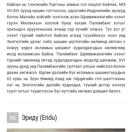
байсан нь тэнгисийн Торгоны замын гол онцлог байлаа. МЭ
VII-XIII зуунд оршин тогтносон, одоогийн Индонезийн арлууд
болон Малайн хойгийг эзэгнэж асан Шривижаяагийн эзэнт
гүрэн Малаккын хоолой буюу чухам Палембанг хотыг
эрхэндээ оруулсныхаа ачаар сүр хүчийг олжээ. Тус хот уг
эзэнт гүрний нийслэл байсан агаад түүхийнхээ эхэн үед
Энэтхэгийн урлаг соёл, шашин шүтлэгийн нөлөөнд автсан ч
хожуу үедээ исламын шашинт худалдаачдын нөлөөгөөр
ихэд исламжсан байна. Палембанг Шривижаяагийн эзэнт
гүрнийг мөхөхөд хятад худалдаачдын мэдэлд шилжиж, XVI
зууны дунд үед Палембангийн султант улсын нийслэл болон
дахин хөгжжээ. Өдгөө дэлхийн бүх исламын шашинтнуудын
62 хувь нь Зүүн Өмнөд Азид аж төрдөгийн гол шалтгааны
нэг нь Энэтхэгийн далайн худалдаа, түүний дотор энэхүү
түүхт хотыг түшиглэсэн бүс нутгийн хөгжил дэвшил билээ.
Эридү (Eridu)
08