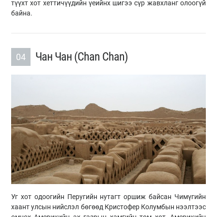
түүхт хот хеттичүүдийн үеийнх шигээ сүр жавхланг олоогүй
байна.
Чан Чан (Chan Chan)
04
Уг хот одоогийн Перугийн нутагт оршиж байсан Чимүгийн
хаант улсын нийслэл бөгөөд Кристофер Колумбын нээлтээс