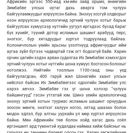
Африкийн эргээс 550-иад км-ийн зайд орших, өнөөгийн
Зимбабве улсын нутаг дахь аварга том чулуун
байгууламжуудыг илрүүлсэн байна. Энэхүү хосгүй олдворыг
нээн илрүүлсэн археологичид эртний чулуун хотыг барьж
байгуулсан хүмүүсээр нутгийн уугуул иргэдээс бусад бараг
бүх хүнийг, түүний дотор исламын шашинт арабууд, перс,
энэтхэг, бүр хятадуудыг хүртэл тодруулаад байлаа.
Колоничлолын үеийн арьсны үзэлтнүүд африкчуудыг ийм
аугаа зүйл бүтээх чадвартай гэж огт бодохгүй байв. Харин
орчин цагийн хэдэн арван судалгаа Их Зимбабве хэмээгдэх
эртний чулуун хотыг нутгийн шона хүмүүс босгосон болохыг
нотолжээ. Нийтийн тооллын 1100-гаад оны үед
байгуулагдсан, 400 гаруй жил Шонагийн хаант улсын
нийслэл байсан Их Зимбабвегээс одоогийн Зимбабве улс
нэрээ авчээ. Зимбабве гэх үг шона хэлээр “чулуун
байшингууд” гэсэн утгатай юм. Шинэ үеийн археологичид
энэхүү эртний хотын тууриас исламын шашинт орнуудын
зоосон мөнгө, энэтхэг халуун ногоо, хятад шаазан болон
модон эдлэл, бүр алтны уурхайн ул мөр хүртэл илрүүлсэн
байна. Мөн Африкийн төв болон хойд хагас дахь соёл
иргэншилт ард түмэнтэй худалдаа наймаа хийж байсныг нь
гэрчлэх өч төчнөөн баримт олсон гэх. Харин хөгжлийнхөө