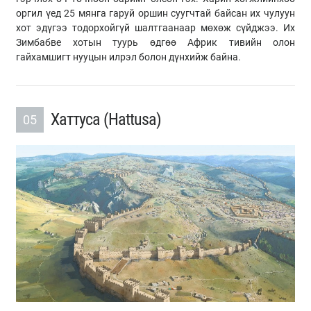
оргил үед 25 мянга гаруй оршин суугчтай байсан их чулуун
хот эдүгээ тодорхойгүй шалтгаанаар мөхөж сүйджээ. Их
Зимбабве хотын туурь өдгөө Африк тивийн олон
гайхамшигт нууцын илрэл болон дүнхийж байна.
Хаттуса (Hattusa)
05