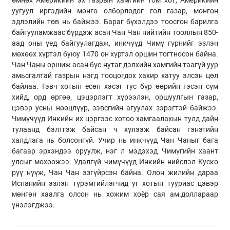
өмнөх Америкийн эх газрын хамгийн том хот, Америкийн
уугуул иргэдийн мөнгө олборлодог гол газар, мөнгөн
эдлэлийн төв нь байжээ. Бараг бүхэлдээ тоосгон барилга
байгууламжаас бүрдэж асан Чан Чан нийтийн тооллын 850-
аад оны үед байгуулагдаж, инкчүүд Чимү гүрнийг эзлэн
мөхөөх хүртэл буюу 1470 он хүртэл оршин тогтносон байна.
Чан Чаны оршиж асан бүс нутаг дэлхийн хамгийн таагүй уур
амьсгалтай газрын нэгд тооцогдох хахир хатуу элсэн цөл
байлаа. Гэвч хотын есөн хэсэг тус бүр өөрийн гэсэн сүм
хийд, орд өргөө, цэцэрлэгт хүрээлэн, оршуулгын газар,
цэвэр усны нөөцлүүр, зэвсгийн агуулах зэрэгтэй байжээ.
Чимүчүүд Инкийн их цэргээс хотоо хамгаалахын тулд дайн
тулаанд бэлтгэж байсан ч хүлээж байсан гэнэтийн
халдлага нь болсонгүй. Учир нь инкчүүд Чан Чаныг бага
багаар эрхэндээ оруулж, нэг л мэдэхэд Чимүгийн хаант
улсыг мөхөөжээ. Удалгүй чимүчүүд Инкийн нийслэл Куско
рүү нүүж, Чан Чан эзгүйрсэн байна. Олон жилийн дараа
Испанийн эзлэн түрэмгийлэгчид уг хотын тууриас цэвэр
мөнгөн хаалга олсон нь хожим хоёр сая ам.доллараар
үнэлэгджээ.