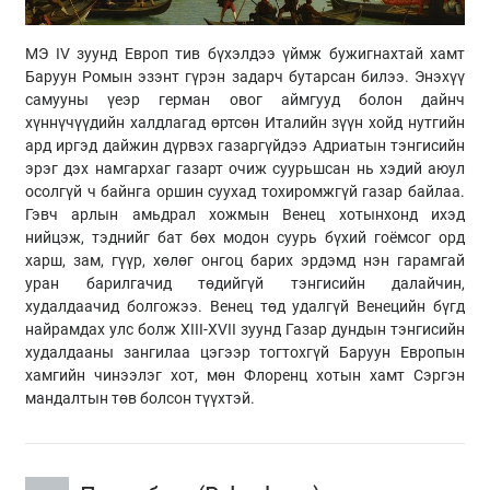
МЭ IV зуунд Европ тив бүхэлдээ үймж бужигнахтай хамт
Баруун Ромын эзэнт гүрэн задарч бутарсан билээ. Энэхүү
самууны үеэр герман овог аймгууд болон дайнч
хүннүчүүдийн халдлагад өртсөн Италийн зүүн хойд нутгийн
ард иргэд дайжин дүрвэх газаргүйдээ Адриатын тэнгисийн
эрэг дэх намгархаг газарт очиж суурьшсан нь хэдий аюул
осолгүй ч байнга оршин суухад тохиромжгүй газар байлаа.
Гэвч арлын амьдрал хожмын Венец хотынхонд ихэд
нийцэж, тэднийг бат бөх модон суурь бүхий гоёмсог орд
харш, зам, гүүр, хөлөг онгоц барих эрдэмд нэн гарамгай
уран барилгачид төдийгүй тэнгисийн далайчин,
худалдаачид болгожээ. Венец төд удалгүй Венецийн бүгд
найрамдах улс болж XIII-XVII зуунд Газар дундын тэнгисийн
худалдааны зангилаа цэгээр тогтохгүй Баруун Европын
хамгийн чинээлэг хот, мөн Флоренц хотын хамт Сэргэн
мандалтын төв болсон түүхтэй.