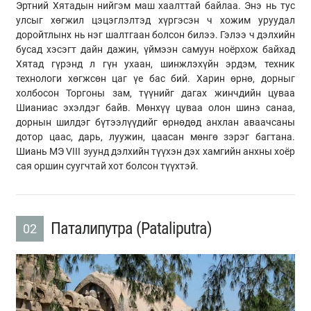
Эртний Хятадын нийгэм маш хаалттай байлаа. Энэ нь тус
улсыг хөгжил цэцэглэлтэд хүргэсэн ч хожим уруудал
доройтлынх нь нэг шалтгаан болсон билээ. Гэлээ ч дэлхийн
бусад хэсэгт дайн дажин, үймээн самуун ноёрхож байхад
Хятад гүрэнд л гүн ухаан, шинжлэхүйн эрдэм, техник
технологи хөгжсөн цаг үе бас бий. Харин өрнө, дорныг
холбосон Торгоны зам, түүнийг дагах жинчдийн цуваа
Шианиас эхэлдэг байв. Мөнхүү цуваа олон шинэ санаа,
дорнын шилдэг бүтээлүүдийг өрнөдөд анхлан аваачсаны
дотор цаас, дарь, луужин, цаасан мөнгө зэрэг багтана.
Шиань МЭ VIII зуунд дэлхийн түүхэн дэх хамгийн анхны хоёр
сая оршин суугчтай хот болсон түүхтэй.
Паталипутра (Pataliputra)
02