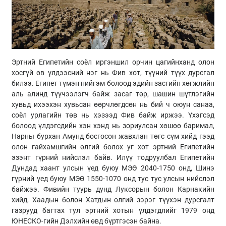
Эртний Египетийн соёл иргэншил орчин цагийнханд олон
хосгүй өв үлдээсний нэг нь Фив хот, түүний түүх дурсгал
билээ. Египет түмэн нийгэм болоод эдийн засгийн хөгжлийн
аль алинд түүчээлэгч байж засаг төр, шашин шүтлэгийн
хувьд ихээхэн хувьсан өөрчлөгдсөн нь бий ч оюун санаа,
соёл урлагийн төв нь хэзээд Фив байж иржээ. Үхэгсэд
болоод үлдэгсдийн хэн хэнд нь зориулсан хөшөө баримал,
Нарны бурхан Амунд босгосон жавхлан төгс сүм хийд гээд
олон гайхамшгийн өлгий болох уг хот эртний Египетийн
эзэнт гүрний нийслэл байв. Илүү тодруулбал Египетийн
Дундад хаант улсын үед буюу МЭӨ 2040-1750 онд, Шинэ
гүрний үед буюу МЭӨ 1550-1070 онд тус тус улсын нийслэл
байжээ. Фивийн туурь дунд Луксорын болон Карнакийн
хийд, Хаадын болон Хатдын өлгий зэрэг түүхэн дурсгалт
газрууд багтах тул эртний хотын үлдэгдлийг 1979 онд
ЮНЕСКО-гийн Дэлхийн өвд бүртгэсэн байна.