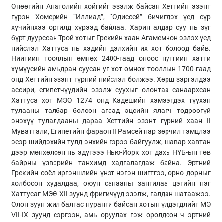
Өнөөгийн Анатолийн хойгийг эзэлж байсан Хеттийн эзэнт
гүрэн Хомерийн “Иллиад”, “Одиссей” бичигдэх үед сүр
хүчийнхээ оргилд хүрээд байлаа. Харин алдар суу нь зүг
бүрт дуурссан Трой хотыг Грекийн хаан Агамемнон эзлэх үед
нийслэл Хаттуса нь хэдийн дэлхийн их хот болоод байв.
Нийтийн тооллын өмнөх 2400-гаад оноос нутгийн хатти
хүмүүсийн амьдран суусан уг хот өмнөх тооллын 1700-гаад
онд Хеттийн эзэнт гүрний нийслэл болжээ. Хөрш зэргэлдээ
ассири, египетчүүдийн эзэлж суухыг олонтаа санаархсан
Хаттуса хот МЭӨ 1274 онд Кадешийн хэмээгдэх түүхэн
тулааны талбар болсон агаад эцсийн ялагч тодроогүй
энэхүү тулалдааны дараа Хеттийн эзэнт гүрний хаан II
Муваттали, Египетийн фараон II Рамсей нар зөрчил тэмцлээ
эеэр шийдэхийн тулд энхийн гэрээ байгуулж, шавар хавтан
дээр мөнхөлсөн нь эдүгэээ Нью-Йорк хот дахь НҮБ-ын төв
байрны үзвэрийн танхимд хадгалагдаж байна. Эртний
Грекийн соёл иргэншлийн үнэт нэгэн шигтгээ, өрнө дорныг
холбосон худалдаа, оюун санааны зангилаа цэгийн нэг
Хаттусаг МЭӨ XII зуунд фригичүүд эзэлж, галдан шатаажээ.
Олон зуун жил балгас нуранги байсан хотын үлдэгдлийг МЭ
VII-IX зуунд сэргээн, амь оруулах гэж оролдсон ч эртний