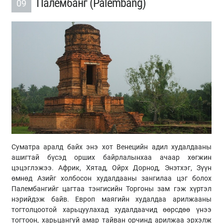
Палембанг (Palembang)
09
Суматра аралд байх энэ хот Венецийн адил худалдааны
ашигтай бүсэд орших байрлалынхаа ачаар хөгжин
цэцэглэжээ. Африк, Хятад, Ойрх Дорнод, Энэтхэг, Зүүн
өмнөд Азийг холбосон худалдааны зангилаа цэг болох
Палембангийг цагтаа тэнгисийн Торгоны зам гэж хүртэл
нэрийдэж байв. Европ маягийн худалдаа арилжааны
тогтолцоотой харьцуулахад худалдаачид өөрсдөө үнээ
тогтоон, харьцангуй амар тайван орчинд арилжаа эрхэлж