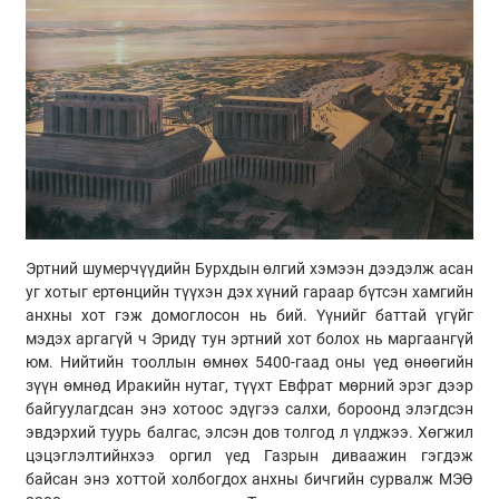
Эртний шумерчүүдийн Бурхдын өлгий хэмээн дээдэлж асан
уг хотыг ертөнцийн түүхэн дэх хүний гараар бүтсэн хамгийн
анхны хот гэж домоглосон нь бий. Үүнийг баттай үгүйг
мэдэх аргагүй ч Эридү тун эртний хот болох нь маргаангүй
юм. Нийтийн тооллын өмнөх 5400-гаад оны үед өнөөгийн
зүүн өмнөд Иракийн нутаг, түүхт Евфрат мөрний эрэг дээр
байгуулагдсан энэ хотоос эдүгээ салхи, бороонд элэгдсэн
эвдэрхий туурь балгас, элсэн дов толгод л үлджээ. Хөгжил
цэцэглэлтийнхээ оргил үед Газрын диваажин гэгдэж
байсан энэ хоттой холбогдох анхны бичгийн сурвалж МЭӨ