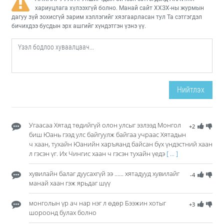
хариуцлага хүлээхгүй болно. Манай сайт ХХЗХ-ны журмын
дагуу зүй зохисгүй зарим хэллэгийг хязгаарласан тул Та сэтгэгдэл
бичихдээ бусдын эрх ашгийг хүндэтгэн үзнэ үү.
Нийтлэх
Угаасаа Хятад төдийгүй олон улсыг эзлээд Монгол
+2
биш Юань гээд улс байгуулж байгаа учраас Хятадын
ч хаан, тухайн Юанийн харъяанд байсан бүх үндэстний хаан
л гэсэн үг. Их Чингис хаан ч гэсэн тухайн үедэ
[ ... ]
хувилайн балаг дуусахгүй ээ ...... хятадууд хувилайг
-4
манай хаан гэж ярьдаг шүү
монголын үр ач нар нэг л өдөр Бээжин хотыг
+3
шороонд булах болно