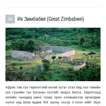
Их Зимбабве (Great Zimbabwe)
06
Африк тив хүн төрөлхтний өлгий нутаг атал бид энэ тивийн
үүх түүхийн тун багахан хэсгийг мэдэх билээ. Европчууд
хилийн чанадад шинэ газар орон эзэмшихээр өрсөлдөж
эхлэх үед буюу ердөө XIX зууны эхээр л олон нийт Зүүн