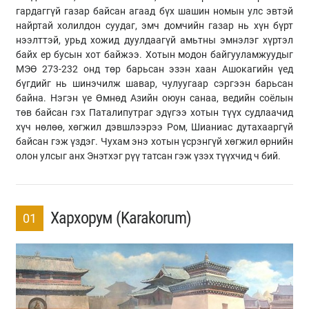
гардаггүй газар байсан агаад бүх шашин номын улс эвтэй
найртай холилдон суудаг, эмч домчийн газар нь хүн бүрт
нээлттэй, урьд хожид дуулдаагүй амьтны эмнэлэг хүртэл
байх ер бусын хот байжээ. Хотын модон байгууламжуудыг
МЭӨ 273-232 онд төр барьсан эзэн хаан Ашокагийн үед
бүгдийг нь шинэчилж шавар, чулуугаар сэргээн барьсан
байна. Нэгэн үе Өмнөд Азийн оюун санаа, ведийн соёлын
төв байсан гэх Паталипутраг эдүгээ хотын түүх судлаачид
хүч нөлөө, хөгжил дэвшлээрээ Ром, Шианиас дутахааргүй
байсан гэж үздэг. Чухам энэ хотын үсрэнгүй хөгжил өрнийн
олон улсыг анх Энэтхэг рүү татсан гэж үзэх түүхчид ч бий.
Хархорум (Karakorum)
01