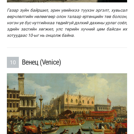
Газар зүйн байршил, эрин үеийнхээ түүхэн эргэлт, хувьсал
өөрчлөлтийн нөлөөгөөр олон талаар ертөнцийн төв болсон,
нэгэн үе бүс нутгийнхаа төдийгүй дэлхий дахины урлаг соёл,
эдийн засгийн хөгжил, улс төрийн хүчний цөм байсан их
хотуудаас 10-ыг нь онцолж байна.
Венец (Venice)
10