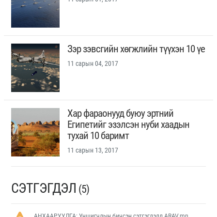
Зэр зэвсгийн хөгжлийн түүхэн 10 үе
11 сарын 04, 2017
Хар фараонууд буюу эртний
Египетийг эзэлсэн нуби хаадын
тухай 10 баримт
11 сарын 13, 2017
СЭТГЭГДЭЛ
(5)
АНХААРУУЛГА: Уншигчдын бичсэн сэтгэгдэлд ARAV.mn