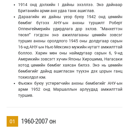
1914 онд дэлхийн I дайны эхэллээ. Энэ дайнаар
Британийн арми анх удаа танк ашиглав.
Дараагийн их дайны үеэр буюу 1942 онд цөмийн
бөмбөг бүтээх АНУ-ын анхны туршилт Роберт
Оппенгеймерийн удирдлага дор эхлэв. “Манхеттэн
төсөл” гэгдсэн энэ ажиллагааны цөмийн зэвсэг
турших анхны оролдлого 1945 оны долдугаар сарын
16-нд АНУ-ын Нью Мексико мужийн нутагт амжилттай
боллоо. Харин мөн оны наймдугаар сарын 6, 9-нд
Америкийн зэвсэгт хүчин Японы Хирошима, Нагасаки
хотод цөмийн бөмбөг хаясан билээ. Энэ нь цөмийн
бөмбөгийг дайнд ашигласан түүхэн дэх цорын ганц
тохиолдол юм.
Фьюжн буюу устөрөгчийн анхны бөмбөгийг АНУ-ын
арми 1952 онд Маршаллын арлуудад амжилттай
туршив.
1960-2007 он
01