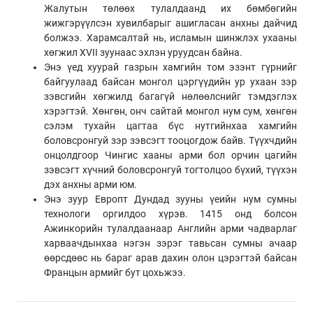
Жалутын төлөөх тулалдаанд их бөмбөгийн
жижгэрүүлсэн хувилбарыг ашигласан анхны дайчид
болжээ. Харамсалтай нь, исламын шинжлэх ухааны
хөгжил XVII зуунаас эхлэн уруудсан байна.
Энэ үед хуурай газрын хамгийн том эзэнт гүрнийг
байгуулаад байсан монгол цэргүүдийн ур ухаан зэр
зэвсгийн хөгжилд багагүй нөлөөлснийг тэмдэглэх
хэрэгтэй. Хөнгөн, онч сайтай монгол нум сум, хөнгөн
сэлэм тухайн цагтаа бүс нутгийнхаа хамгийн
боловсронгуй зэр зэвсэгт тооцогдож байв. Түүхчдийн
онцолдгоор Чингис хааны арми бол орчин цагийн
зэвсэгт хүчний боловсронгуй тогтолцоо бүхий, түүхэн
дэх анхны арми юм.
Энэ зуур Европт Дундад зууны үеийн нум сумны
технологи оргилдоо хүрэв. 1415 онд болсон
Ажинкорийн тулалдаанаар Английн арми чадварлаг
харваачдынхаа нэгэн зэрэг тавьсан сумны ачаар
өөрсдөөс нь бараг арав дахин олон цэрэгтэй байсан
Францын армийг бут цохьжээ.