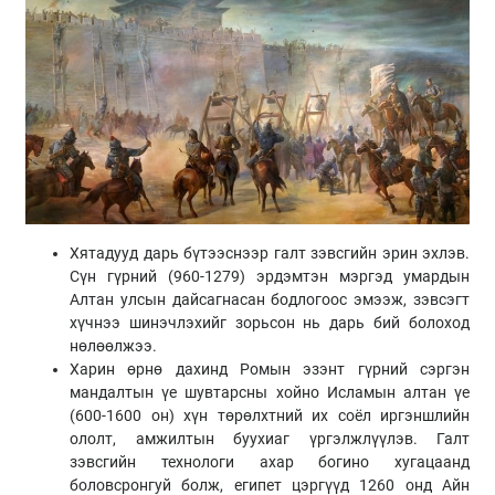
Хятадууд дарь бүтээснээр галт зэвсгийн эрин эхлэв.
Сүн гүрний (960-1279) эрдэмтэн мэргэд умардын
Алтан улсын дайсагнасан бодлогоос эмээж, зэвсэгт
хүчнээ шинэчлэхийг зорьсон нь дарь бий болоход
нөлөөлжээ.
Харин өрнө дахинд Ромын эзэнт гүрний сэргэн
мандалтын үе шувтарсны хойно Исламын алтан үе
(600-1600 он) хүн төрөлхтний их соёл иргэншлийн
ололт, амжилтын буухиаг үргэлжлүүлэв. Галт
зэвсгийн технологи ахар богино хугацаанд
боловсронгуй болж, египет цэргүүд 1260 онд Айн