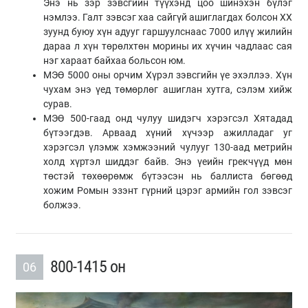
Энэ нь зэр зэвсгийн түүхэнд цоо шинэхэн бүлэг
нэмлээ. Галт зэвсэг хаа сайгүй ашиглагдах болсон XX
зуунд буюу хүн адууг гаршуулснаас 7000 илүү жилийн
дараа л хүн төрөлхтөн морины их хүчин чадлаас сая
нэг хараат байхаа больсон юм.
МЭӨ 5000 оны орчим Хүрэл зэвсгийн үе эхэллээ. Хүн
чухам энэ үед төмөрлөг ашиглан хутга, сэлэм хийж
сурав.
МЭӨ 500-гаад онд чулуу шидэгч хэрэгсэл Хятадад
бүтээгдэв. Арваад хүний хүчээр ажилладаг уг
хэрэгсэл үлэмж хэмжээний чулууг 130-аад метрийн
холд хүртэл шиддэг байв. Энэ үеийн грекчүүд мөн
төстэй төхөөрөмж бүтээсэн нь баллиста бөгөөд
хожим Ромын эзэнт гүрний цэрэг армийн гол зэвсэг
болжээ.
800-1415 он
06