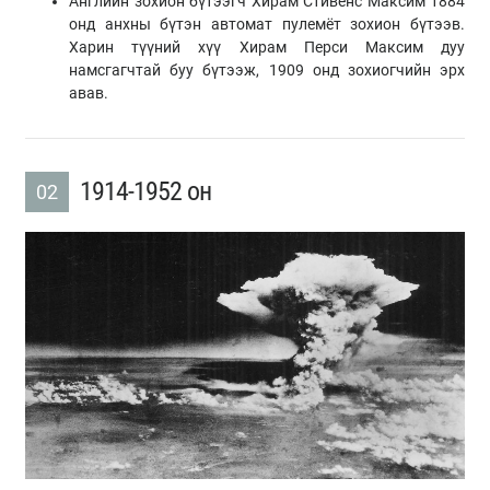
Английн зохион бүтээгч Хирам Стивенс Максим 1884
онд анхны бүтэн автомат пулемёт зохион бүтээв.
Харин түүний хүү Хирам Перси Максим дуу
намсгагчтай буу бүтээж, 1909 онд зохиогчийн эрх
авав.
1914-1952 он
02