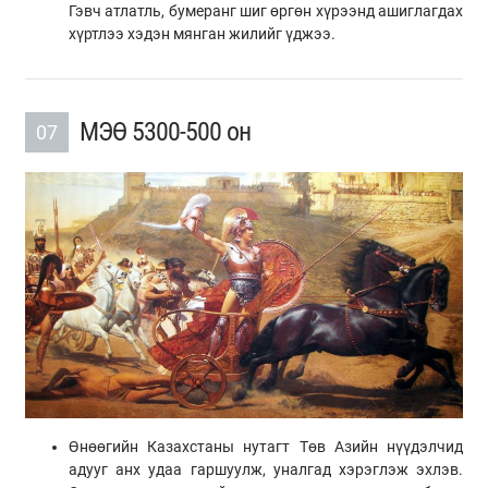
Гэвч атлатль, бумеранг шиг өргөн хүрээнд ашиглагдах
хүртлээ хэдэн мянган жилийг үджээ.
МЭӨ 5300-500 он
07
Өнөөгийн Казахстаны нутагт Төв Азийн нүүдэлчид
адууг анх удаа гаршуулж, уналгад хэрэглэж эхлэв.