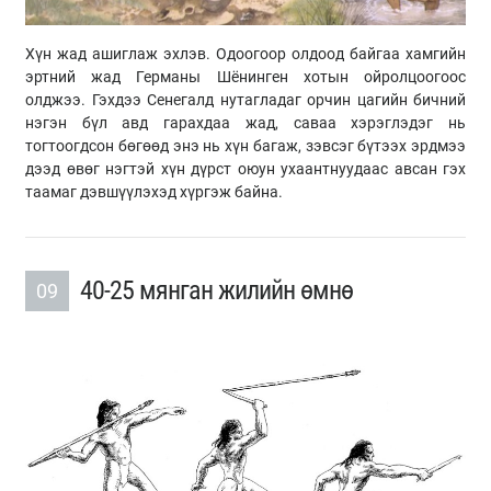
Хүн жад ашиглаж эхлэв. Одоогоор олдоод байгаа хамгийн
эртний жад Германы Шёнинген хотын ойролцоогоос
олджээ. Гэхдээ Сенегалд нутагладаг орчин цагийн бичний
нэгэн бүл авд гарахдаа жад, саваа хэрэглэдэг нь
тогтоогдсон бөгөөд энэ нь хүн багаж, зэвсэг бүтээх эрдмээ
дээд өвөг нэгтэй хүн дүрст оюун ухаантнуудаас авсан гэх
таамаг дэвшүүлэхэд хүргэж байна.
40-25 мянган жилийн өмнө
09