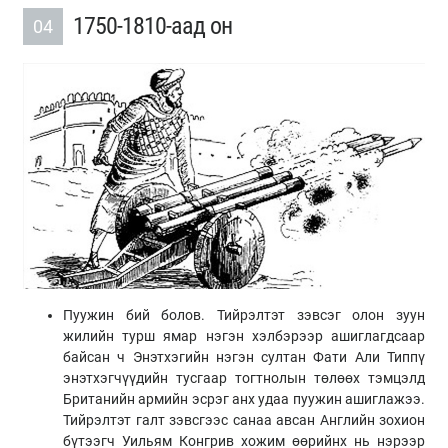
1750-1810-аад он
04
Пуужин бий болов. Тийрэлтэт зэвсэг олон зуун
жилийн турш ямар нэгэн хэлбэрээр ашиглагдсаар
байсан ч Энэтхэгийн нэгэн султан Фати Али Типпү
энэтхэгчүүдийн тусгаар тогтнолын төлөөх тэмцэлд
Британийн армийн эсрэг анх удаа пуужин ашиглажээ.
Тийрэлтэт галт зэвсгээс санаа авсан Английн зохион
бүтээгч Уильям Конгрив хожим өөрийнх нь нэрээр