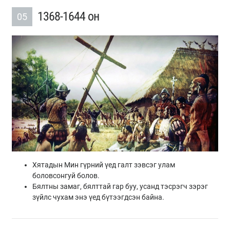
1368-1644 он
05
Хятадын Мин гүрний үед галт зэвсэг улам
боловсонгуй болов.
Бялтны замаг, бялттай гар буу, усанд тэсрэгч зэрэг
зүйлс чухам энэ үед бүтээгдсэн байна.