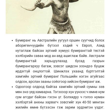
Бумеранг нь Австралийн уугуул оршин суугчид болох
аборигенчүүдийн бүтээл хэдий ч Европ, Азид
нутаглаж байсан эртний хүмүүс бумерангтай төстэй
хэлбэрийн саваа мод ан авд ашиглаж байв. Австрали
бумерангтай харьцуулахад бусад газрын
бумерангархуу багаж, зэвсэг шидсэн эзэндээ буцаж
ирдэггүй онцлогтой. Шинжлэх ухаанд бүртгэлтэй
хамгийн эртний бумеранг Польшийн нэгэн агуйгаас
олдсон, арслан зааны соёогоор хийсэн бумеранг аж.
Одоогоор олдоод байгаа хамгийн эртний сумны зэв
мөн энэ үед хамаарна. Тэгэхээр хүн үүнээс ч өмнө нум
сум агсдаг байсан гэсэн үг. Болхидуу ч гэлээ нуман
хэлбэртэй анхны харвагч зэвсгийг хүн 40-50 мянган
жилийн өмнө бүтээсэн гэж зарим эрдэмтэн үздэг.