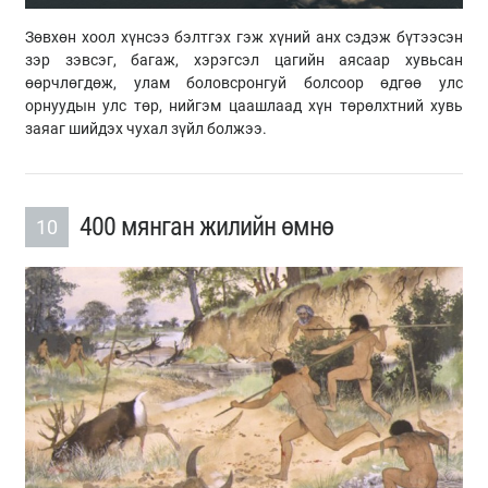
Зөвхөн хоол хүнсээ бэлтгэх гэж хүний анх сэдэж бүтээсэн
зэр зэвсэг, багаж, хэрэгсэл цагийн аясаар хувьсан
өөрчлөгдөж, улам боловсронгуй болсоор өдгөө улс
орнуудын улс төр, нийгэм цаашлаад хүн төрөлхтний хувь
заяаг шийдэх чухал зүйл болжээ.
400 мянган жилийн өмнө
10