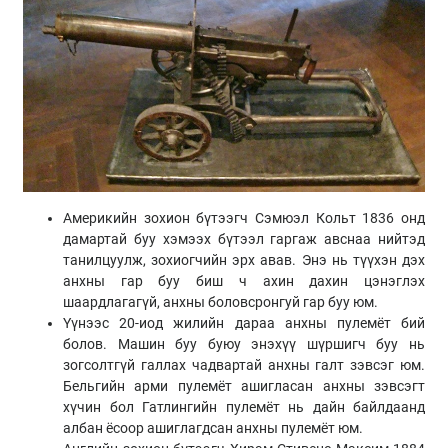
Америкийн зохион бүтээгч Сэмюэл Кольт 1836 онд
дамартай буу хэмээх бүтээл гаргаж авснаа нийтэд
танилцуулж, зохиогчийн эрх авав. Энэ нь түүхэн дэх
анхны гар буу биш ч ахин дахин цэнэглэх
шаардлагагүй, анхны боловсронгуй гар буу юм.
Үүнээс 20-иод жилийн дараа анхны пулемёт бий
болов. Машин буу буюу энэхүү шүршигч буу нь
зогсолтгүй галлах чадвартай анхны галт зэвсэг юм.
Бельгийн арми пулемёт ашигласан анхны зэвсэгт
хүчин бол Гатлингийн пулемёт нь дайн байлдаанд
албан ёсоор ашиглагдсан анхны пулемёт юм.