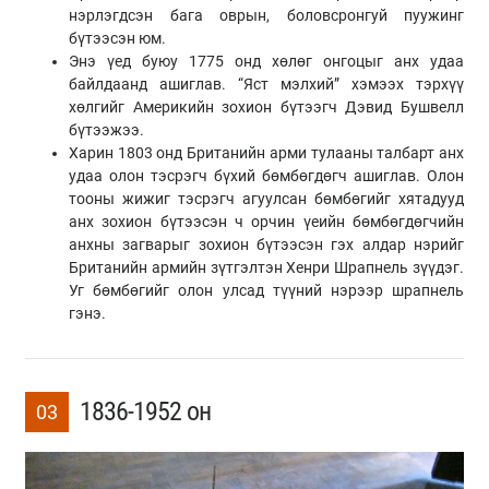
нэрлэгдсэн бага оврын, боловсронгуй пуужинг
бүтээсэн юм.
Энэ үед буюу 1775 онд хөлөг онгоцыг анх удаа
байлдаанд ашиглав. “Яст мэлхий” хэмээх тэрхүү
хөлгийг Америкийн зохион бүтээгч Дэвид Бушвелл
бүтээжээ.
Харин 1803 онд Британийн арми тулааны талбарт анх
удаа олон тэсрэгч бүхий бөмбөгдөгч ашиглав. Олон
тооны жижиг тэсрэгч агуулсан бөмбөгийг хятадууд
анх зохион бүтээсэн ч орчин үеийн бөмбөгдөгчийн
анхны загварыг зохион бүтээсэн гэх алдар нэрийг
Британийн армийн зүтгэлтэн Хенри Шрапнель зүүдэг.
Уг бөмбөгийг олон улсад түүний нэрээр шрапнель
гэнэ.
1836-1952 он
03