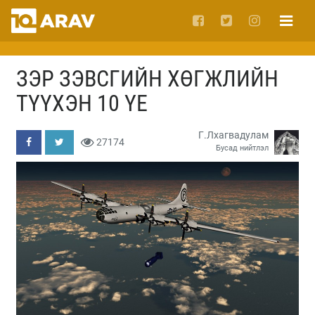
ЗЭР ЗЭВСГИЙН ХӨГЖЛИЙН
ТҮҮХЭН 10 ҮЕ
Г.Лхагвадулам
27174
Бусад нийтлэл