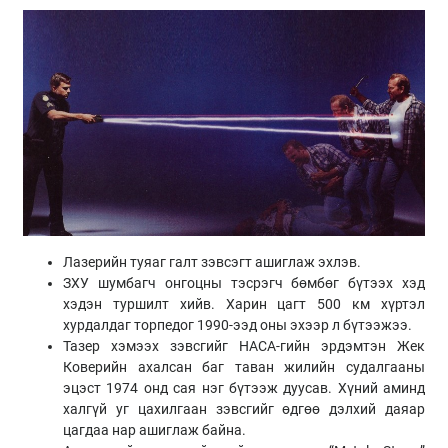
Лазерийн туяаг галт зэвсэгт ашиглаж эхлэв.
ЗХУ шумбагч онгоцны тэсрэгч бөмбөг бүтээх хэд
хэдэн туршилт хийв. Харин цагт 500 км хүртэл
хурдалдаг торпедог 1990-ээд оны эхээр л бүтээжээ.
Тазер хэмээх зэвсгийг НАСА-гийн эрдэмтэн Жек
Коверийн ахалсан баг таван жилийн судалгааны
эцэст 1974 онд сая нэг бүтээж дуусав. Хүний аминд
халгүй уг цахилгаан зэвсгийг өдгөө дэлхий даяар
цагдаа нар ашиглаж байна.