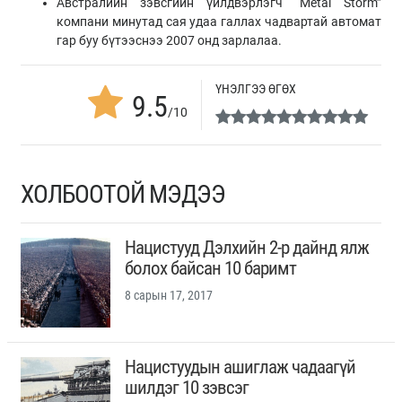
Австралийн зэвсгийн үйлдвэрлэгч “Metal Storm”
компани минутад сая удаа галлах чадвартай автомат
гар буу бүтээснээ 2007 онд зарлалаа.
ҮНЭЛГЭЭ ӨГӨХ
9.5
/10
ХОЛБООТОЙ МЭДЭЭ
Нацистууд Дэлхийн 2-р дайнд ялж
болох байсан 10 баримт
8 сарын 17, 2017
Нацистуудын ашиглаж чадаагүй
шилдэг 10 зэвсэг