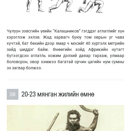
Чулуун зэвсгийн үеийн “Калашников” гэгддэг атлатлийг хүн
хэрэглэж эхлэв. Жад харвагч буюу том оврын уг чавх
хүчтэй, бат бөхийн дээр ямар ч мэсийг 40 хүртэлх метрийн
зайд шиддэг байж. Өнөөгийн хойд Африкийн нутагт
бүтээгдсэн атлатль хожим дэлхий даяар тархаж, улмаар
боловсрон, овор хэмжээ багатай орчин цагийн нум сумны
эх загвар болжээ.
20-23 мянган жилийн өмнө
08