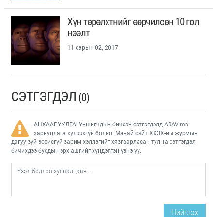
Хүн төрөлхтнийг өөрчилсөн 10 гол
нээлт
11 сарын 02, 2017
СЭТГЭГДЭЛ
(0)
АНХААРУУЛГА: Уншигчдын бичсэн сэтгэгдэлд ARAV.mn
хариуцлага хүлээхгүй болно. Манай сайт ХХЗХ-ны журмын
дагуу зүй зохисгүй зарим хэллэгийг хязгаарласан тул Та сэтгэгдэл
бичихдээ бусдын эрх ашгийг хүндэтгэн үзнэ үү.
Нийтлэх