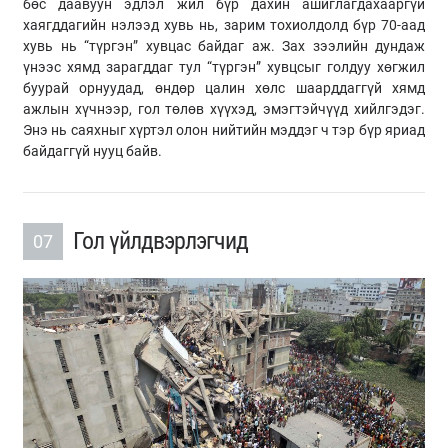
бөс даавуун эдлэл жил бүр дахин ашиглагдахааргүй
хаягддагийн нэлээд хувь нь, зарим тохиолдолд бүр 70-аад
хувь нь “түргэн” хувцас байдаг аж. Зах зээлийн дундаж
үнээс хямд зарагддаг тул “түргэн” хувцсыг голдуу хөгжил
буурай орнуудад, өндөр цалин хөлс шаарддаггүй хямд
ажлын хүчнээр, гол төлөв хүүхэд, эмэгтэйчүүд хийлгэдэг.
Энэ нь саяхныг хүртэл олон нийтийн мэддэг ч тэр бүр яриад
байдаггүй нууц байв.
Гол үйлдвэрлэгчид
07