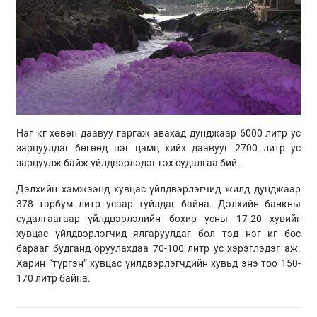
Нэг кг хөвөн даавуу гаргаж авахад дунджаар 6000 литр ус
зарцуулдаг бөгөөд нэг цамц хийх даавууг 2700 литр ус
зарцуулж байж үйлдвэрлэдэг гэх судалгаа бий.
Дэлхийн хэмжээнд хувцас үйлдвэрлэгчид жилд дунджаар
378 тэрбум литр усаар туйлдаг байна. Дэлхийн банкны
судалгаагаар үйлдвэрлэлийн бохир усны 17-20 хувийг
хувцас үйлдвэрлэгчид ялгаруулдаг бол тэд нэг кг бөс
барааг будганд оруулахдаа 70-100 литр ус хэрэглэдэг аж.
Харин “түргэн” хувцас үйлдвэрлэгчдийн хувьд энэ тоо 150-
170 литр байна.