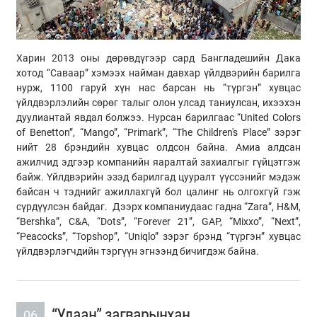
Харин 2013 оны дөрөвдүгээр сард Бангладешийн Дака
хотод “Саваар” хэмээх найман давхар үйлдвэрийн барилга
нурж, 1100 гаруй хүн нас барсан нь “түргэн” хувцас
үйлдвэрлэлийн сөрөг талыг олон улсад таниулсан, ихээхэн
дуулиантай явдал болжээ. Нурсан барилгаас “United Colors
of Benetton”, “Mango”, “Primark”, “The Children's Place” зэрэг
нийт 28 брэндийн хувцас олдсон байна. Амиа алдсан
ажилчид эдгээр компанийн яаралтай захиалгыг гүйцэтгэж
байж. Үйлдвэрийн эзэд барилгад цууралт үүссэнийг мэдэж
байсан ч тэднийг ажиллахгүй бол цалинг нь олгохгүй гэж
сүрдүүлсэн байдаг. Дээрх компаниудаас гадна “Zara”, H&M,
“Bershka”, C&A, “Dots”, “Forever 21”, GAP, “Mixxo”, “Next”,
“Peacocks”, “Topshop”, “Uniqlo” зэрэг брэнд “түргэн” хувцас
үйлдвэрлэгчдийн тэргүүн эгнээнд бичигдэж байна.
“Удаан” загварынхан
06