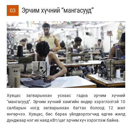
Эрчим хүчний “мангасууд”
03
Хувцас загварынхан уснаас гадна эрчим хүчний
“мангасууд”. Эрчим хүчний хамгийн өндөр хэрэглээтэй 10
салбарын нэгд загварынхан багтах болоод 12 жил
өнгөрчээ. Хувцас, бөс бараа үйлдвэрлэгчид өдгөө жилд
дунджаар нэг их наяд кВт/цаг эрчим хүч хэрэглэж байна.