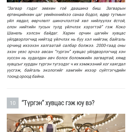
“Загвар гэдэг зөвхөн гоё даашинз биш. Загварын
ертөнцийнхөн цаг үеийнхнийхээ санаа бодол, өдөр тутмын
үйл явдал, өөрчлөлт шинэчлэлтэй хөл нийлүүлэх ёстой,
олон нийтийн тусын тулд үйлчлэх хэрэгтэй” гэж Коко
Шанель хэлсэн байдаг. Харин орчин цагийн хувцас
үйлдвэрлэгчид нийтэд үйлчлэх нь бүү хэл нийгэм, байгаль
орчинд ихээхэн халгаатай салбар болжээ. 2000-гаад оны
эхэн үеэс эрчээ авсан “түргэн” хувцас үйлдвэрлэгчид хэн
хүссэн нь худалдан авч болох боломжийн загвартай, хямд
хувцсыг хурдан түргэн түгээдэг ч их хэмжээний хог хаягдал
үүсгэж, байгаль экологийг хамгийн ихээр сүйтгэгчдийн
тоонд ороод байна.
“Түргэн” хувцас гэж юу вэ?
10