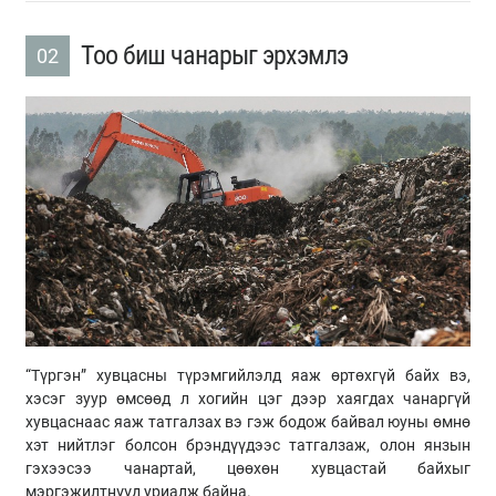
Тоо биш чанарыг эрхэмлэ
02
“Түргэн” хувцасны түрэмгийлэлд яаж өртөхгүй байх вэ,
хэсэг зуур өмсөөд л хогийн цэг дээр хаягдах чанаргүй
хувцаснаас яаж татгалзах вэ гэж бодож байвал юуны өмнө
хэт нийтлэг болсон брэндүүдээс татгалзаж, олон янзын
гэхээсээ чанартай, цөөхөн хувцастай байхыг
мэргэжилтнүүд уриалж байна.