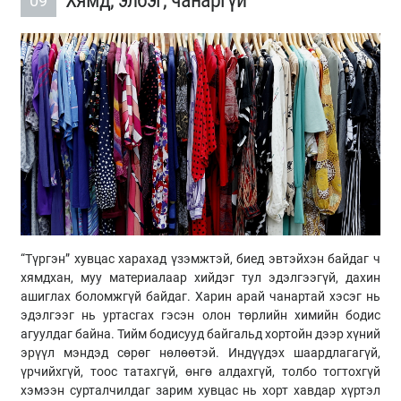
Хямд, элбэг, чанаргүй
09
“Түргэн” хувцас харахад үзэмжтэй, биед эвтэйхэн байдаг ч
хямдхан, муу материалаар хийдэг тул эдэлгээгүй, дахин
ашиглах боломжгүй байдаг. Харин арай чанартай хэсэг нь
эдэлгээг нь уртасгах гэсэн олон төрлийн химийн бодис
агуулдаг байна. Тийм бодисууд байгальд хортойн дээр хүний
эрүүл мэндэд сөрөг нөлөөтэй. Индүүдэх шаардлагагүй,
үрчийхгүй, тоос татахгүй, өнгө алдахгүй, толбо тогтохгүй
хэмээн сурталчилдаг зарим хувцас нь хорт хавдар хүртэл