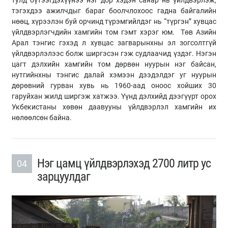
тэгэхдээ ажилчдыг бараг боолчлохоос гадна байгалийн
нөөц, хүрээлэн буй орчинд түрэмгийлдэг нь “түргэн” хувцас
үйлдвэрлэгчдийн хамгийн том гэмт хэрэг юм. Төв Азийн
Арал тэнгис гэхэд л хувцас загварынхны эл зогсолтгүй
үйлдвэрлэлээс болж ширгэсэн гэж судлаачид үздэг. Нэгэн
цагт дэлхийн хамгийн том дөрвөн нуурын нэг байсан,
нутгийнхны тэнгис далай хэмээн дээдэлдэг уг нуурын
дөрөвний гурван хувь нь 1960-аад оноос хойших 30
гаруйхан жилд ширгэж хатжээ. Үүнд дэлхийд дээгүүрт орох
Укбекистаны хөвөн даавууны үйлдвэрлэл хамгийн их
нөлөөлсөн байна.
Нэг цамц үйлдвэрлэхэд 2700 литр ус
04
зарцуулдаг