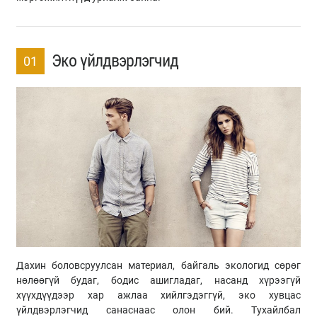
Эко үйлдвэрлэгчид
01
Дахин боловсруулсан материал, байгаль экологид сөрөг
нөлөөгүй будаг, бодис ашигладаг, насанд хүрээгүй
хүүхдүүдээр хар ажлаа хийлгэдэггүй, эко хувцас
үйлдвэрлэгчид санаснаас олон бий. Тухайлбал