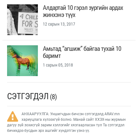
Алдартай 10 гэрэл зургийн ардах
жинхэнэ түүх
12 сарын 13, 2017
Амьтад “агшиж” байгаа тухай 10
баримт
1 сарын 05, 2018
СЭТГЭГДЭЛ
(8)
АНХААРУУЛГА: Уншигчдын бичсэн сэтгэгдэлд ARAV.mn
хариуцлага хүлээхгүй болно. Манай сайт ХХЗХ-ны журмын
дагуу зүй зохисгүй зарим хэллэгийг хязгаарласан тул Та сэтгэгдэл
бичихдээ бусдын эрх ашгийг хүндэтгэн үзнэ үү.