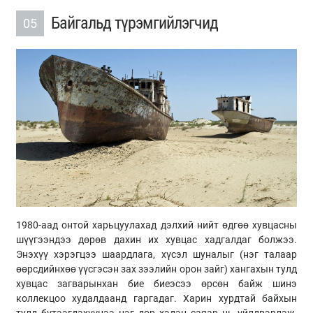
Байгальд түрэмгийлэгчид
05
1980-аад онтой харьцуулахад дэлхий нийт өдгөө хувцасны
шүүгээндээ дөрөв дахин их хувцас хадгалдаг болжээ.
Энэхүү хэрэгцээ шаардлага, хүсэл шуналыг (нэг талаар
өөрсдийнхөө үүсгэсэн зах зээлийн орон зайг) хангахын тулд
хувцас загварынхан бие биеэсээ өрсөн байж шинэ
коллекцоо худалдаанд гаргадаг. Харин хурдтай байхын
тулд бүтээгдэхүүнээ нэг дор хэдэн саяар нь үйлдвэрлэж,