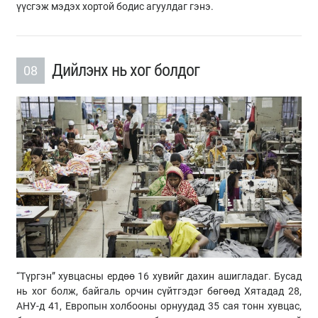
үүсгэж мэдэх хортой бодис агуулдаг гэнэ.
Дийлэнх нь хог болдог
08
“Түргэн” хувцасны ердөө 16 хувийг дахин ашигладаг. Бусад
нь хог болж, байгаль орчин сүйтгэдэг бөгөөд Хятадад 28,
АНУ-д 41, Европын холбооны орнуудад 35 сая тонн хувцас,