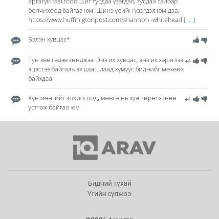
аргагүй fast food шиг тусдаа үзэгдэл, тусдаа салбар
болчихоод байгаа юм. Шинэ үеийн үзэгдэл юм даа.
https://www.huffin gtonpost.com/shannon -whitehead
[ ... ]
Бэлэн хувцас*
Тун зөв сэдэв хөнджээ. Энэ их хувцас, энэ их хэрэглээ
+4
эцэстээ байгаль эх цаашлаад хүмүүс биднийг мөхөөх
байхдаа
Хүн мөнгийг зохиогоод, мөнгө нь хүн төрөлхтнөө
+4
устгаж байгаа юм
Бидний тухай
Үгийн сүлжээ