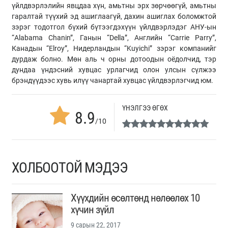
үйлдвэрлэлийн явцдаа хүн, амьтны эрх зөрчөөгүй, амьтны
гаралтай түүхий эд ашиглаагүй, дахин ашиглах боломжтой
зэрэг тодотгол бүхий бүтээгдэхүүн үйлдвэрлэдэг АНУ-ын
“Alabama Chanin”, Ганын “Della”, Английн “Carrie Parry”,
Канадын “Elroy”, Нидерландын “Kuyichi” зэрэг компанийг
дурдаж болно. Мөн аль ч орны дотоодын оёдолчид, тэр
дундаа үндэсний хувцас урлагчид олон улсын сүлжээ
брэндүүдээс хувь илүү чанартай хувцас үйлдвэрлэгчид юм.
ҮНЭЛГЭЭ ӨГӨХ
8.9
/10
ХОЛБООТОЙ МЭДЭЭ
Хүүхдийн өсөлтөнд нөлөөлөх 10
хүчин зүйл
9 сарын 22, 2017