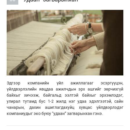
Эдгээр компанийн үйл ажиллагааг эсэргүүцэн,
үйлдвэрлэлийн явцдаа ажилчдын эрх ашгийг зөрчихгүй
байхыг хичээж, байгальд ээлтэй байхыг эрхэмлэдэг,
улирал тутамд бус 1-2 жилд нэг удаа эдэлгээтэй, сайн
чанарын, дахин ашиглагдахуйц хувцас үйлдвэрлэдэг
компаниудыг эко буюу “удаан” загварынхан гэнэ.