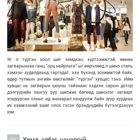
Яг л түргэн хоол шиг хямдхан, хүртээмжтэй, өмнөх
загварынхаа ганц “орц найрлага”-ыг өөрчлөөд л шинэ стиль
хэмээн худалдаанд гаргадаг, хэн бүхэнд зохимжтой байх,
өдөр тутмын энгийн өмсгөлийг “түргэн” хувцас гэнэ. Ийм
хувцас нь загварын шоуны тайзнаас хэдхэн сарын дотор
дэлгүүрийн лангуу руу шилжих бөгөөд шинэлэг загварт
хошуурсан олныг ид анхаарал хандуулж байх зуур хурдхан
их хэмжээний ашиг олох гэсэн брэндүүдийн бүтээгдэхүүн
юм.