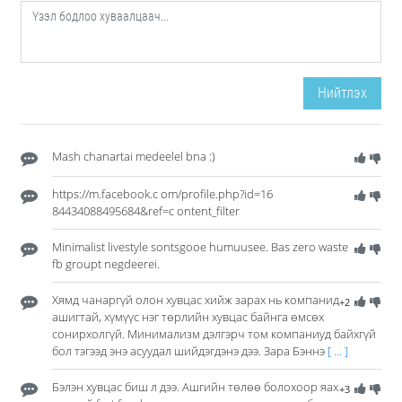
Нийтлэх
Mash chanartai medeelel bna :)
https://m.facebook.c om/profile.php?id=16
84434088495684&ref=c ontent_filter
Minimalist livestyle sontsgooe humuusee. Bas zero waste
fb groupt negdeerei.
Хямд чанаргүй олон хувцас хийж зарах нь компанид
+2
ашигтай, хүмүүс нэг төрлийн хувцас байнга өмсөх
сонирхолгүй. Минимализм дэлгэрч том компаниуд байхгүй
бол тэгээд энэ асуудал шийдэгдэнэ дээ. Зара Бэннэ
[ ... ]
Бэлэн хувцас биш л дээ. Ашгийн төлөө болохоор яах
+3