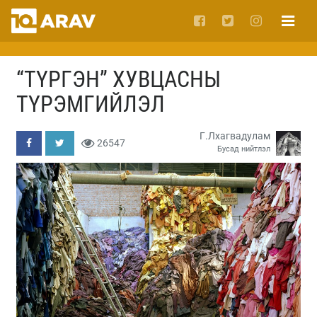
“ТҮРГЭН” ХУВЦАСНЫ
ТҮРЭМГИЙЛЭЛ
Г.Лхагвадулам
26547
Бусад нийтлэл