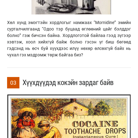
Хөл хүнд эмэгтэйн хордлогыг намжаах “Mornidine” эмийн
сурталчилгаанд “Одоо тэр буцаад өглөөний цайг бэлддэг
болно” гэж бичсэн байна. Хордлоготой байлаа гээд зүгээр
хэвтэж, хоол хийхгүй байж болно гэсэн үг биш бөгөөд
гэдсэнд нь өсч буй хүүхдээс илүү нөхөр өлсөхгүй байх нь
чухал гэх мэдрэмж төрж байгаа биз?
Хүүхдүүдэд кокэйн зардаг байв
03