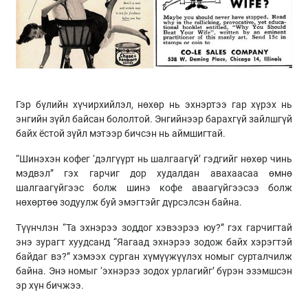
Гэр бүлийн хүчирхийлэл, нөхөр нь эхнэртээ гар хүрэх нь
энгийн зүйл байсан бололтой. Энгийнээр барахгүй зайлшгүй
байх ёстой зүйл мэтээр бичсэн нь аймшигтай.
“Шинэхэн кофег ‘дэлгүүрт нь шалгаагүй’ гэдгийг нөхөр чинь
мэдвэл” гэх гарчиг дор худалдан авахаасаа өмнө
шалгаагүйгээс болж шинэ кофе аваагүйгээсээ болж
нөхөртөө зодуулж буй эмэгтэйг дүрсэлсэн байна.
Түүнчлэн “Та эхнэрээ зоддог хэвээрээ юу?” гэх гарчигтай
энэ зурагт хуудсанд “Яагаад эхнэрээ зодож байх хэрэгтэй
байдаг вэ?” хэмээх сурган хүмүүжүүлэх номыг сурталчилж
байна. Энэ номыг ‘эхнэрээ зодох урлагийг’ бүрэн эзэмшсэн
эр хүн бичжээ.