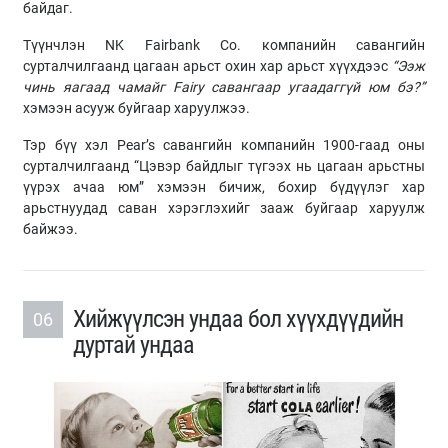
байдаг.
Түүнчлэн NK Fairbank Co. компанийн савангийн
сурталчилгаанд цагаан арьст охин хар арьст хүүхдээс
“Ээж
чинь яагаад чамайг
Fairy
савангаар угаадаггүй юм бэ?”
хэмээн асууж буйгаар харуулжээ.
Тэр бүү хэл Pear’s савангийн компанийн 1900-гаад оны
сурталчилгаанд “Цэвэр байдлыг түгээх нь цагаан арьстны
үүрэх ачаа юм” хэмээн бичиж, бохир бүдүүлэг хар
арьстнуудад саван хэрэглэхийг зааж буйгаар харуулж
байжээ.
Хийжүүлсэн ундаа бол хүүхдүүдийн
06
дуртай ундаа