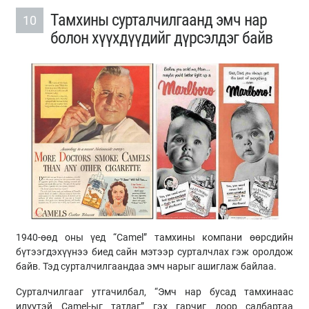
Тамхины сурталчилгаанд эмч нар
10
болон хүүхдүүдийг дүрсэлдэг байв
1940-өөд оны үед “Camel”
тамхины компани өөрсдийн
бүтээгдэхүүнээ биед сайн мэтээр сурталчлах гэж оролдож
байв. Тэд сурталчилгаандаа эмч нарыг ашиглаж байлаа.
Сурталчилгааг утгачилбал, “Эмч нар бусад тамхинаас
илүүтэй Camel-
ыг
татдаг” гэх гарчиг доор салбартаа