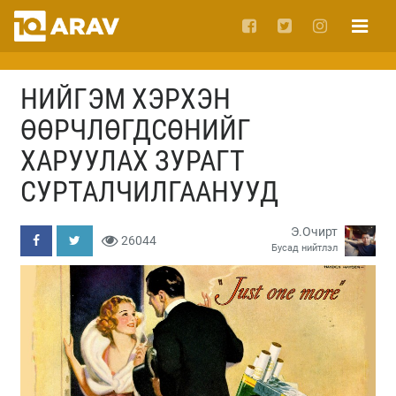
НИЙГЭМ ХЭРХЭН
ӨӨРЧЛӨГДСӨНИЙГ
ХАРУУЛАХ ЗУРАГТ
СУРТАЛЧИЛГААНУУД
Э.Очирт
26044
Бусад нийтлэл