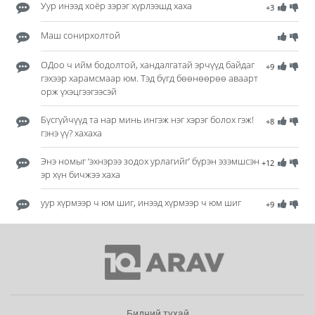
Уур инээд хоёр зэрэг хүрлээшд хаха
+3
Маш сонирхолтой
ОДоо ч ийм бодолтой, хандалгатай эрчүүд байдаг
+9
гэхээр харамсмаар юм. Тэд бүгд бөөнөөрөө аваарт
орж үхэцгээгээсэй
Бүсгүйчүүд та нар минь ингэж нэг хэрэг болох гэж!
+8
гэнэ үү? хахаха
Энэ номыг ‘эхнэрээ зодох урлагийг’ бүрэн эзэмшсэн
+12
эр хүн бичжээ хаха
уур хүрмээр ч юм шиг, инээд хүрмээр ч юм шиг
+9
Бидний тухай