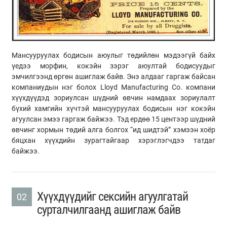
Мансууруулах бодисын аюулыг төдийлөн мэдээгүй байх
үедээ морфин, кокэйн зэрэг аюултай бодисуудыг
эмчилгээнд өргөн ашиглаж байв. Энэ алдааг гаргаж байсан
компаниудын нэг болох Lloyd Manufacturing Co. компани
хүүхдүүдэд зориулсан шүдний өвчин намдаах зориулалт
бүхий хамгийн хүчтэй мансууруулах бодисын нэг кокэйн
агуулсан эмээ гаргаж байжээ. Тэд ердөө 15 центээр шүдний
өвчинг хормын төдий алга болгох “ид шидтэй” хэмээн хоёр
бяцхан хүүхдийн зурагтайгаар хэрэглэгчдээ татдаг
байжээ.
Хүүхдүүдийг сексийн агуулгатай
02
сурталчилгаанд ашиглаж байв