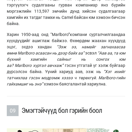
тэргүүлэгч судалгааны гурван компаниар янз бүрийн
мэргэжлийн 113,597 эмчийн дунд хийсэн судалгаагаар
хамгийн их татдаг тамхи нь Camel байсан юм хэмээн бичсэн
байна.
Харин 1950-аад онд “Marlboro”компани сурталчилгаандаа
хүүхдүүдийг ашиглаж байжээ. Өхөөрдөм жаахан хүүхдүүд
эцэг, эхдээ хандан
“Ээж ээ, намайг загнахаасаа
өмнө
Marlboro
асаасан нь дээр байх аа”
эсвэл
“Аав аа, та юм
бүхний хамгийн сайныг нь сонгох юм
аа?
Marlboro
хүртэл авчхаж”
гэсэн утгатай үг хэлж буйгаар
дүрсэлсэн байна. Үүний хариуд аав, ээж нь
“Хэт ихийг
татчихлаа гэсэн мэдрэмж хэзээ ч төрөхгүй.
Marlboro
-гийн
гайхамшиг нь энэ”
хэмээн баясгалантай хариулна.
Эмэгтэйчүүд бол гэрийн боол
09