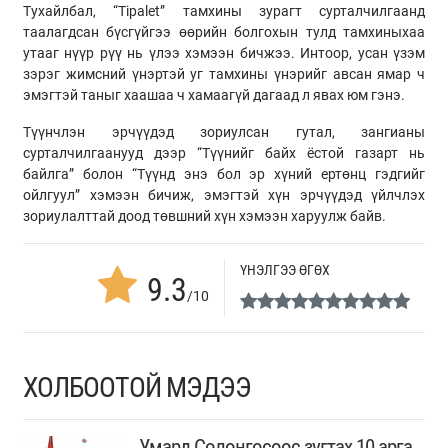
Тухайлбал, “Tipalet” тамхины зурагт сурталчилгаанд
таалагдсан бүсгүйгээ өөрийн болгохын тулд тамхиныхаа
утааг нүүр рүү нь үлээ хэмээн бичжээ. Интоор, усан үзэм
зэрэг жимсний үнэртэй уг тамхины үнэрийг авсан ямар ч
эмэгтэй таныг хаашаа ч хамаагүй дагаад л явах юм гэнэ.
Түүнчлэн эрчүүдэд зориулсан гутал, зангианы
сурталчилгаанууд дээр “Түүнийг байх ёстой газарт нь
байлга” болон “Түүнд энэ бол эр хүний ертөнц гэдгийг
ойлгуул” хэмээн бичиж, эмэгтэй хүн эрчүүдэд үйлчлэх
зориулалттай доод төвшний хүн хэмээн харуулж байв.
ҮНЭЛГЭЭ ӨГӨХ
9.3
/10
ХОЛБООТОЙ МЭДЭЭ
Умард Солонгосоос зугтах 10 арга