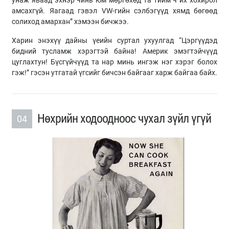
амсахгүй. Яагаад гэвэл VW-гийн сэлбэгүүд хямд бөгөөд
солиход амархан” хэмээн бичжээ.
Харин энэхүү дайны үеийн суртал ухуулгад “Цэргүүдэд
бидний тусламж хэрэгтэй байна! Америк эмэгтэйчүүд
цуглахтун! Бүсгүйчүүд та нар минь ингэж нэг хэрэг болох
гэж!” гэсэн утгатай үгсийг бичсэн байгааг харж байгаа байх.
Нөхрийн ходоодноос чухал зүйл үгүй
04