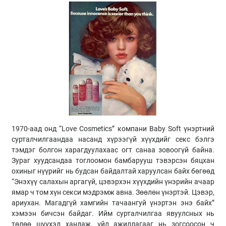
1970-аад онд “Love Cosmetics” компани Baby Soft үнэртний
сурталчилгаандаа насанд хүрээгүй хүүхдийг секс бэлгэ
тэмдэг болгон харагдуулахаас огт санаа зовоогүй байна.
Зураг хуудсандаа тоглоомон бамбарууш тэвэрсэн бяцхан
охиныг нүүрийг нь будсан байдалтай харуулсан байх бөгөөд
“Энэхүү салахын аргагүй, цэвэрхэн хүүхдийн үнэрийн ачаар
ямар ч том хүн секси мэдрэмж авна. Зөөлөн үнэртэй. Цэвэр,
ариухан. Магадгүй хамгийн тачаангуй үнэртэн энэ байх”
хэмээн бичсэн байдаг. Ийм сурталчилгаа явуулсных нь
төлөө шүүхэд хандаж, үйл ажиллагааг нь зогсоосон ч