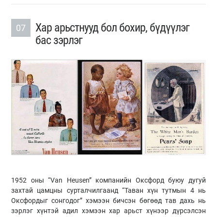
Хар арьстнууд бол бохир, бүдүүлэг
07
бас зэрлэг
1952 оны “Van Heusen” компанийн Оксфорд буюу дугуй
захтай цамцны сурталчилгаанд “Таван хүн тутмын 4 нь
Оксфордыг сонгодог” хэмээн бичсэн бөгөөд тав дахь нь
зэрлэг хүнтэй адил хэмээн хар арьст хүнээр дүрсэлсэн