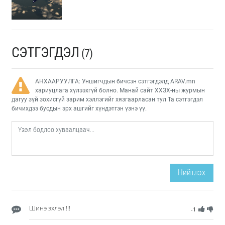
СЭТГЭГДЭЛ
(7)
АНХААРУУЛГА: Уншигчдын бичсэн сэтгэгдэлд ARAV.mn
хариуцлага хүлээхгүй болно. Манай сайт ХХЗХ-ны журмын
дагуу зүй зохисгүй зарим хэллэгийг хязгаарласан тул Та сэтгэгдэл
бичихдээ бусдын эрх ашгийг хүндэтгэн үзнэ үү.
Нийтлэх
Шинэ эхлэл !!!
-1