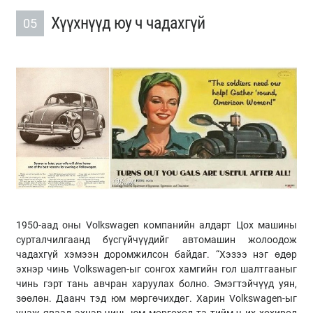
Хүүхнүүд юу ч чадахгүй
05
1950-аад оны Volkswagen компанийн алдарт Цох машины
сурталчилгаанд бүсгүйчүүдийг автомашин жолоодож
чадахгүй хэмээн доромжилсон байдаг. “Хэзээ нэг өдөр
эхнэр чинь Volkswagen-ыг сонгох хамгийн гол шалтгааныг
чинь гэрт тань авчран харуулах болно. Эмэгтэйчүүд уян,
зөөлөн. Даанч тэд юм мөргөчихдөг. Харин Volkswagen-ыг
унаж яваад эхнэр чинь юм мөргөхөд та тийм ч их хохирол