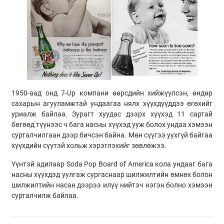
1950-аад онд 7-Up компани өөрсдийн хийжүүлсэн, өндөр
сахарын агууламжтай ундаагаа нялх хүүхдүүддээ өгөхийг
уриалж байлаа. Зурагт хуудас дээрх хүүхэд 11 сартай
бөгөөд түүнээс ч бага насны хүүхэд ууж болох ундаа хэмээн
сурталчилгаан дээр бичсэн байна. Мөн сүүгээ уухгүй байгаа
хүүхдийн сүүтэй хольж хэрэглэхийг зөвлөжээ.
Үүнтэй адилаар Soda Pop Board of America кола ундааг бага
насны хүүхдэд уулгаж сургаснаар шилжилтийн өмнөх болон
шилжилтийн насан дээрээ илүү нийтэч нэгэн болно хэмээн
сурталчилж байлаа.