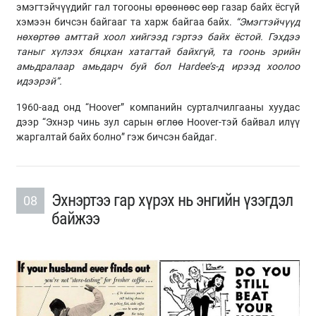
эмэгтэйчүүдийг гал тогооны өрөөнөөс өөр газар байх ёсгүй
хэмээн бичсэн байгааг та харж байгаа байх.
“Эмэгтэйчүүд
нөхөртөө амттай хоол хийгээд гэртээ байх ёстой. Гэхдээ
таныг хүлээх бяцхан хатагтай байхгүй, та гоонь эрийн
амьдралаар амьдарч буй бол
Hardee’s-д ирээд
хоолоо
идээрэй”.
1960-аад онд “Hoover” компанийн сурталчилгааны хуудас
дээр “Эхнэр чинь зул сарын өглөө Hoover-тэй байвал илүү
жаргалтай байх болно” гэж бичсэн байдаг.
Эхнэртээ гар хүрэх нь энгийн үзэгдэл
08
байжээ