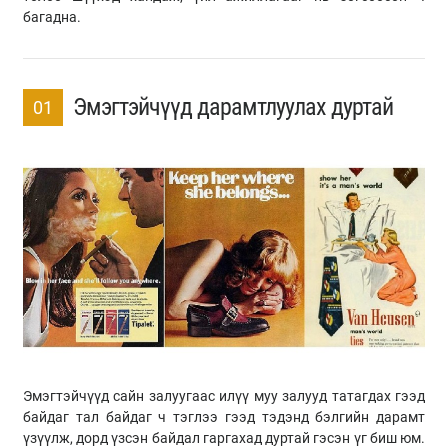
багадна.
Эмэгтэйчүүд дарамтлуулах дуртай
01
Эмэгтэйчүүд сайн залуугаас илүү муу залууд татагдах гээд
байдаг тал байдаг ч тэглээ гээд тэдэнд бэлгийн дарамт
үзүүлж, дорд үзсэн байдал гаргахад дуртай гэсэн үг биш юм.