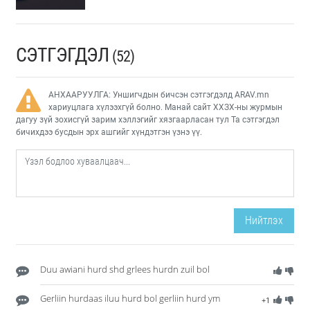
СЭТГЭГДЭЛ
(52)
АНХААРУУЛГА: Уншигчдын бичсэн сэтгэгдэлд ARAV.mn
хариуцлага хүлээхгүй болно. Манай сайт ХХЗХ-ны журмын
дагуу зүй зохисгүй зарим хэллэгийг хязгаарласан тул Та сэтгэгдэл
бичихдээ бусдын эрх ашгийг хүндэтгэн үзнэ үү.
Нийтлэх
Duu awiani hurd shd grlees hurdn zuil bol
Gerliin hurdaas iluu hurd bol gerliin hurd ym
+1