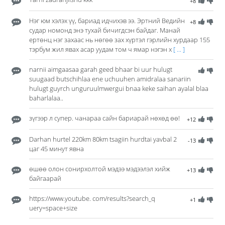
+8
Нэг юм хэлэх үү, бариад идчихэв ээ. Эртний Ведийн
+8
судар номонд энэ тухай бичигдсэн байдаг. Манай
ертөнц нэг захаас нь нөгөө зах хүртэл гэрлийн хурдаар 155
тэрбум жил явах асар уудам том ч ямар нэгэн х
[ ... ]
narnii aimgaasaa garah geed bhaar bi uur hulugt
suugaad butschihlaa ene uchuuhen amidralaa sanariin
hulugt guyrch unguruulmwergui bnaa keke saihan ayalal blaa
baharlalaa..
зүгээр л супер. чанараа сайн бариарай нөхөд өө!
+12
Darhan hurtel 220km 80km tsagiin hurdtai yavbal 2
-13
цаг 45 минут явна
өшөө олон сонирхолтой мэдээ мэдээлэл хийж
+13
байгаарай
https://www.youtube. com/results?search_q
+1
uery=space+size