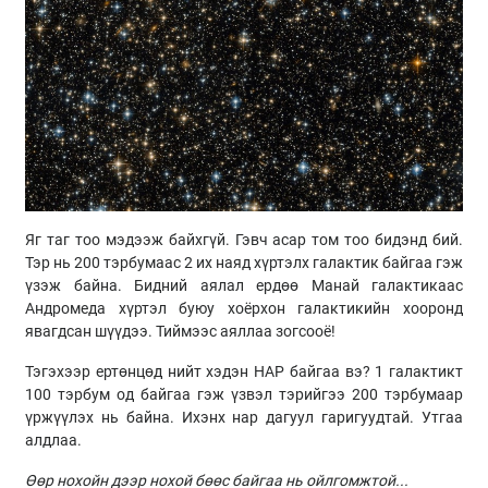
Яг таг тоо мэдээж байхгүй. Гэвч асар том тоо бидэнд бий.
Тэр нь 200 тэрбумаас 2 их наяд хүртэлх галактик байгаа гэж
үзэж байна. Бидний аялал ердөө Манай галактикаас
Андромеда хүртэл буюу хоёрхон галактикийн хооронд
явагдсан шүүдээ. Тиймээс аяллаа зогсооё!
Тэгэхээр ертөнцөд нийт хэдэн НАР байгаа вэ? 1 галактикт
100 тэрбум од байгаа гэж үзвэл тэрийгээ 200 тэрбумаар
үржүүлэх нь байна. Ихэнх нар дагуул гаригуудтай. Утгаа
алдлаа.
Өөр нохойн дээр нохой бөөс байгаа нь ойлгомжтой...