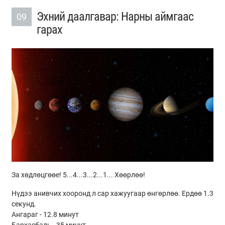
Эхний даалгавар: Нарны аймгаас
09
гарах
За хөдлөцгөөе! 5...4...3...2...1... Хөөрлөө!
Нүдээ анивчих хооронд л сар хажуугаар өнгөрлөө. Ердөө 1.3
секунд.
Ангараг - 12.8 минут