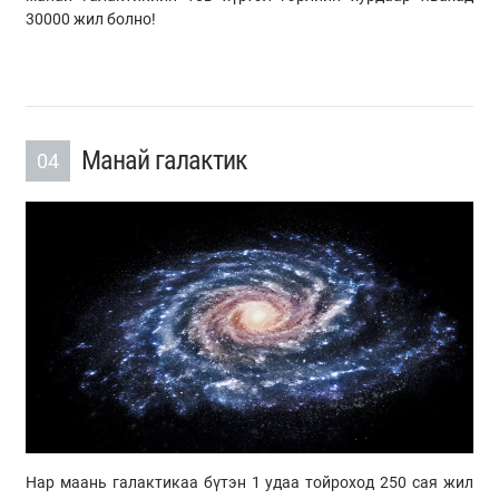
30000 жил болно!
Манай галактик
04
Нар маань галактикаа бүтэн 1 удаа тойроход 250 сая жил