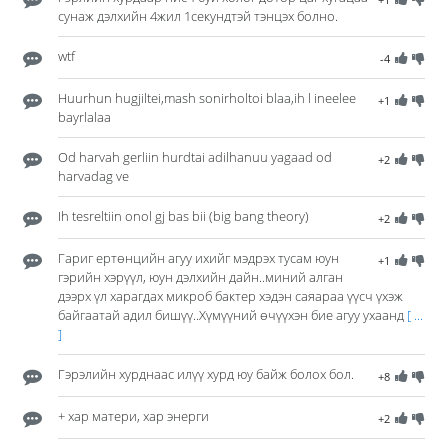
сунаж дэлхийн 4жил 1секундтэй тэнцэх болно.
wtf
-4
Huurhun hugjiltei,mash sonirholtoi blaa,ih l ineelee
+1
bayrlalaa
Od harvah gerliin hurdtai adilhanuu yagaad od
+2
harvadag ve
Ih tesreltiin onol gj bas bii (big bang theory)
+2
Гариг ертөнцийн агуу ихийг мэдрэх тусам юун
+1
гэрийн хэрүүл, юун дэлхийн дайн..миний алган
дээрх үл харагдах микроб бактер хэдэн саяараа үүсч үхэж
байгаатай адил бишүү..Хүмүүний өчүүхэн бие агуу ухаанд
[ ...
]
Гэрэлийн хурднаас илүү хурд юу байж болох бол.
+8
+ хар матери, хар энерги
+2