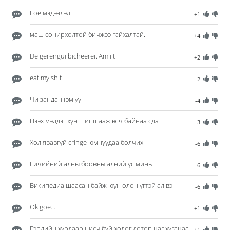
Гоё мэдээлэл
+1
маш сонирхолтой бичжээ гайхалтай.
+4
Delgerengui bicheerei. Amjilt
+2
eat my shit
-2
Чи зандан юм уу
-4
Нээх мэддэг хүн шиг шааж өгч байнаа сда
-3
Хол явавгүй cringe юмнуудаа болчих
-6
Гичийний алны боовны алний үс минь
-6
Википедиа шаасан байж юун олон үгтэй ал вэ
-6
Ok goe...
+1
Гэрлийн хурдаар нисч буй хөлөг дотор цаг хугацаа
+1