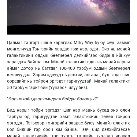
Цэлмэг тэнгэрт шөнө харагдах Milky Way буюу сүүн замыг
монголчууд Тэнгэрийн заадас гэж нэрлэдэг. Энэ нь манай
галактикийн оддын бөөгнөрөл дэлхийгээс бидэнд ийнхүү
харагдаж байгаа юм. Манай галактик гэдэг нь манай нарны
аймаг дотор нь багтдаг 100-400 тэрбум оддын бөөгнөрөл
юм шүү дээ. Зарим однууд нь дэлхий, ангараг, буд гэдэг шиг
өөрсдийг нь тойрон эргэдэг гаригуудтай. Манай галактикт
50 тэрбум гариг бий (Үүнээс ч илүү биз).
"
Өөр нохойн дээр амьдрал байдаг болов уу?"
Бид нарыг тойрч эргэдэг шиг нар маань бусад энэ олон
тэрбум од, гаригуудтай хамт галактикийн төвөө тойрон
эргэдэг. Тэгэхээр тэнгэрийн заадас буюу Манай галактик
бол бидний гэр орон юм байна. Гэвч бид дэлхийгээсээ
манай галактикийн төв хүртэл гэрлийн хурдаар явахад