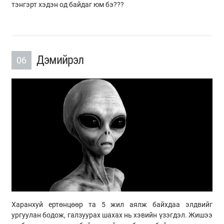
тэнгэрт хэдэн од байдаг юм бэ???
Дэмийрэл
06
Харанхуй ертөнцөөр та 5 жил аялж байхдаа элдвийг
ургуулан бодож, галзуурах шахах нь хэвийн үзэгдэл. Жишээ