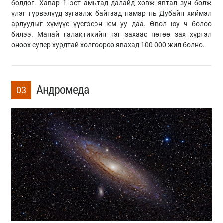
болдог. Хавар 1 эст амьтад далайд хөвж явтал зун болж
үлэг гүрвэлүүд зугаалж байгаад намар нь Дубайн хиймэл
арлуудыг хүмүүс үүсгэсэн юм уу даа. Өвөл юу ч болоо
билээ. Манай галактикийн нэг захаас нөгөө зах хүртэл
өнөөх супер хурдтай хөлгөөрөө явахад 100 000 жил болно.
Андромеда
03