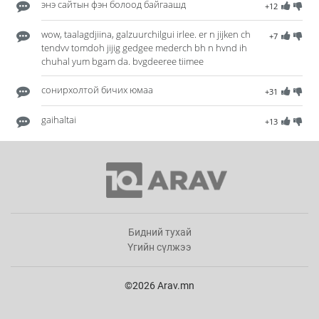
энэ сайтын фэн болоод байгаашд
+12
wow, taalagdjiina, galzuurchilgui irlee. er n jijken ch
+7
tendvv tomdoh jijig gedgee mederch bh n hvnd ih
chuhal yum bgam da. bvgdeeree tiimee
сонирхолтой бичих юмаа
+31
gaihaltai
+13
Бидний тухай
Үгийн сүлжээ
©2026 Arav.mn