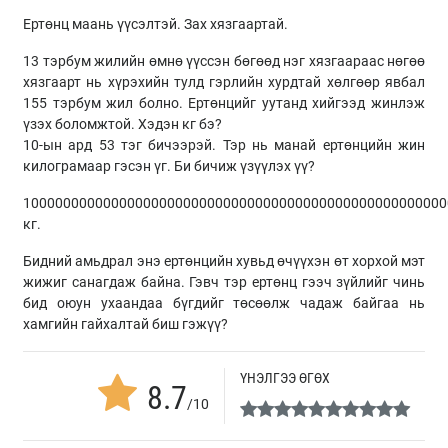
Ертөнц маань үүсэлтэй. Зах хязгаартай.
13 тэрбум жилийн өмнө үүссэн бөгөөд нэг хязгаараас нөгөө
хязгаарт нь хүрэхийн тулд гэрлийн хурдтай хөлгөөр явбал
155 тэрбум жил болно. Ертөнцийг уутанд хийгээд жинлэж
үзэх боломжтой. Хэдэн кг бэ?
10-ын ард 53 тэг бичээрэй. Тэр нь манай ертөнцийн жин
килограмаар гэсэн үг. Би бичиж үзүүлэх үү?
10000000000000000000000000000000000000000000000000000
кг.
Бидний амьдрал энэ ертөнцийн хувьд өчүүхэн өт хорхой мэт
жижиг санагдаж байна. Гэвч тэр ертөнц гээч зүйлийг чинь
бид оюун ухаандаа бүгдийг төсөөлж чадаж байгаа нь
хамгийн гайхалтай биш гэжүү?
ҮНЭЛГЭЭ ӨГӨХ
8.7
/10