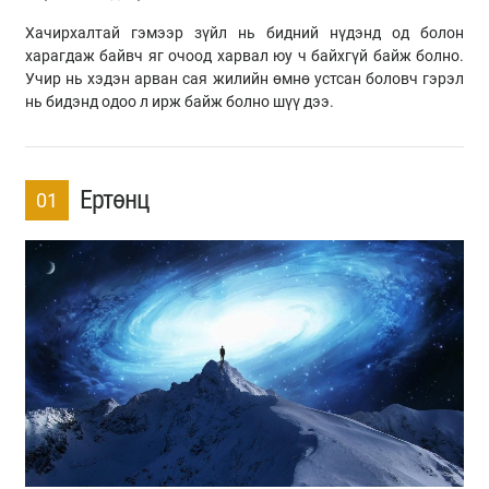
Хачирхалтай гэмээр зүйл нь бидний нүдэнд од болон
харагдаж байвч яг очоод харвал юу ч байхгүй байж болно.
Учир нь хэдэн арван сая жилийн өмнө устсан боловч гэрэл
нь бидэнд одоо л ирж байж болно шүү дээ.
Ертөнц
01