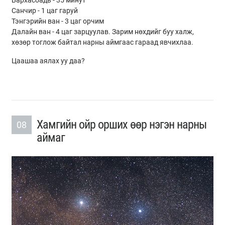
Бархасбадь - 35 минут
Санчир - 1 цаг гаруй
Тэнгэрийн ван - 3 цаг орчим
Далайн ван - 4 цаг зарцуулав. Зарим нөхдийг буу халж,
хөзөр тоглож байтал нарны аймгаас гараад явчихлаа.
Цаашаа аялах уу даа?
Хамгийн ойр орших өөр нэгэн нарны
08
аймаг