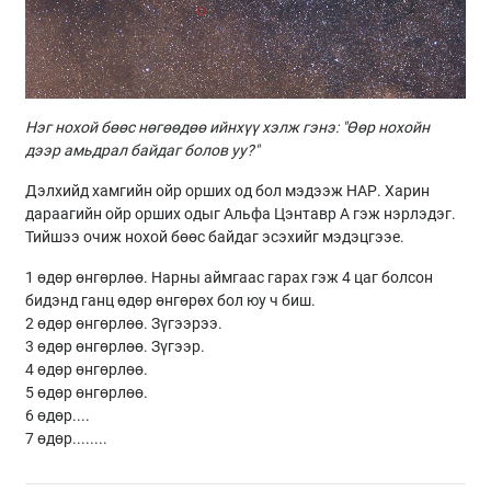
Нэг нохой бөөс нөгөөдөө ийнхүү хэлж гэнэ: "Өөр нохойн
дээр амьдрал байдаг болов уу?"
Дэлхийд хамгийн ойр орших од бол мэдээж НАР. Харин
дараагийн ойр орших одыг Альфа Цэнтавр А гэж нэрлэдэг.
Тийшээ очиж нохой бөөс байдаг эсэхийг мэдэцгээе.
1 өдөр өнгөрлөө. Нарны аймгаас гарах гэж 4 цаг болсон
бидэнд ганц өдөр өнгөрөх бол юу ч биш.
2 өдөр өнгөрлөө. Зүгээрээ.
3 өдөр өнгөрлөө. Зүгээр.
4 өдөр өнгөрлөө.
5 өдөр өнгөрлөө.
6 өдөр....
7 өдөр........