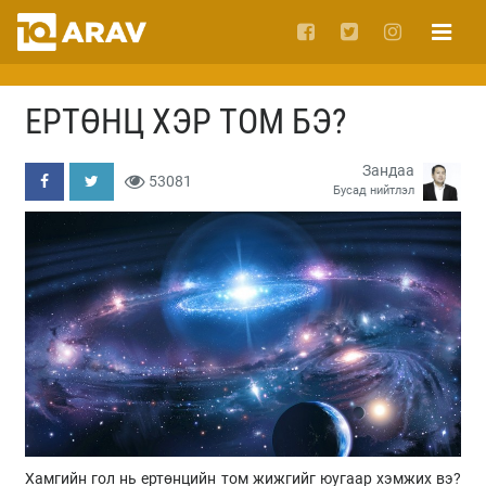
ЕРТӨНЦ ХЭР ТОМ БЭ?
Зандаа
53081
Бусад нийтлэл
Хамгийн гол нь ертөнцийн том жижгийг юугаар хэмжих вэ?