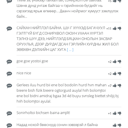
Тийм ээ, үнэхээр гайхалтай, сонирхолтой байлаа.
+5
Шөнө дунд унтаж байгаа ч гэрийнхнээ бүгдийг нь
сэрээгээд ярьж өгмөөр... Даанч нойрмог хүмүүст зэмлүүлэх
байх...
САЙХАН НИЙТЛЭЛ БАЙНА. ШУ-Г ХҮҮХЭД БАГАЧУУЛ
+11
ГЭЛТГҮЙ БҮГД СОНИРХВОЛ ОЮУН УХААН ХҮРТЭЛ
ТЭЛНЭ ШҮҮ ДЭЭ, НИЙТЛЭЛД БЯЦХАН ОНОЛЫН ЗАСВАР
ОРУУЛЬЯ, ДЭЭР ДУРДАГДСАН ГЭРЛИЙН ХУРДНЫ ЖИЛ БОЛ
ЗӨВХӨН ДЭЛХИЙН ЦАГ ХУГА
[ ... ]
goe goe yostoi goe
+2
nice nice
+2
Gerlees iluu hurd bii ene bol bodolin hurd hvn mahan
+7
bieere bish fizik bieere ogtorguid auylal hiih bolomjtoi
ene bol bidni amidraj bgaa 3d 4d buyu svnsleg biettet shiljij bj
hiih bolomjtoi ayulal.
Sonirholtoi bichsen baina amjilt!
+1
Надад нохой бөөснүүд сонин хэвээрэй л байна