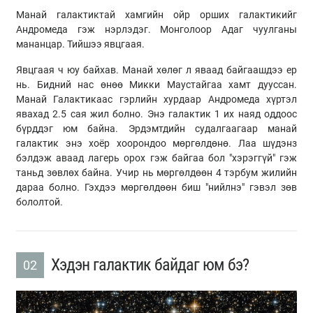
Манай галактиктай хамгийн ойр орших галактикийг
Андромеда гэж нэрлэдэг. Монголоор Адаг чуулганы
мананцар. Тийшээ явцгаая.
Явцгаая ч юу байхав. Манай хөлөг л яваад байгаашдээ ер
нь. Бидний нас өнөө Микки Маустайгаа хамт дууссан.
Манай Галактикаас гэрлийн хурдаар Андромеда хүртэл
явахад 2.5 сая жил болно. Энэ галактик 1 их наяд оддоос
бүрддэг юм байна. Эрдэмтдийн судалгаагаар манай
галактик энэ хоёр хоорондоо мөргөлдөнө. Лаа шүдэнз
бэлдэж аваад лагерь орох гэж байгаа бол "хэрэггүй" гэж
таньд зөвлөх байна. Учир нь мөргөлдөөн 4 тэрбум жилийн
дараа болно. Гэхдээ мөргөлдөөн биш "нийлнэ" гэвэл зөв
бололтой.
Хэдэн галактик байдаг юм бэ?
02