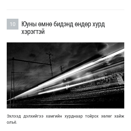
Юуны өмнө бидэнд өндөр хурд
10
хэрэгтэй
Эхлээд дэлхийгээ хамгийн хурднаар тойрох хөлөг хайж
олъё.