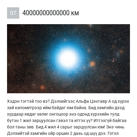
40000000000000 км
07
Хэдэн тэгтэй тоо вэ? Дэлхийгээс Альфа Цэнтавр А од хүрэх
зай километрээр ийм байдаг юм байна. Бид хамгийн дээд
хурдаар явдаг хөлөг онгоцоор энэ одонд хүрэхийн тулд
бүтэн 1 жил зарцуулсан гэвэл та итгэх үү? Итгэхгүй байгаа
бол таны зөв. Бид 4 жил 4 сарыг зарцуулсан юм! Энэ чинь
Дэлхийтэй хамгийн ойр орших 2 дахь од шүү дээ. Гэтэл