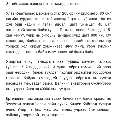
Энгийн хэдэн жишээ татаж хамтдаа төсөөлье.
Улаанбаатараас Дархан хүртэл 200 орчим километр. 80 км/
цагийн хурдаар машинтай явахад 2 цаг гаруй явна. Нэг их
хол биш хэдий ч явган явбал (цагт 5км/цаг) 40 цаг
зогсолтгүй алхаж байж хүрнэ. Гэтэл онгоцоор бол ердөө 15-
хан минут, учир нь онгоцны дундаж хурд цагт 800 км. Юу
хэлэх гээд байна гэхээр аливаа орон зайг зөвхөн км-ээр
тооцож хол ойрыг хэмжихээс илүү ХУРД гээч зүйлийг
хамтад нь тооцож байж илүү оновчтой болох байх.
Ямартай ч хүн амьдралынхаа туршид мөлхөж, алхаж,
гүйсээр байгаад дэлхийг 3 удаа тойрох хэмжээний орон
зайг өөрсдийн биеэр туулдаг гэдгийг эрдэмтэд тооцоолон
гаргасан байдаг. (Магадгүй 2 удаа тойрохыг нь хүүхэд
насандаа гүйцээдэг байх). Дэлхийг экваторын бүслүүрээр
нь 1 удаа тойроход 40000 км шүү дээ.
Ертөнцийн том жижгийн тухай бичих гэж байж оршил нь
"өчүүхэн жижиг" орон зайн тухай бичиж байгаад хүлцэл
өчье. Учир нь бид маш хол аялах учраас бие халаалт
зайлшгүй хэрэгтэй. За эхэлцгээе.