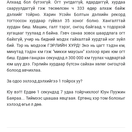
Алхаад бол бүтэхгүй. Огт унтдаггүй, ядардаггүй, хурдаа
сааруулдаггүй гэж төсөөлсөн ч 333 өдөр алхаж байж
дэлхийг тойрно. Харин Усэйн Болтын дэлхийн рекорд
тогтоосон хурдаар гүйвэл 35 хоног болно. Хангалттай
хурдан биш. Машин, галт тэрэг, онгоц байгаад ч тодорхой
хугацааг туулаад л байна. Гэвч санаа зовох шаардлага огт
байхгүй, учир нь бидний мэдэх гайхалтай хурдтай нэг зүйл
бий. Тэр нь мэдээж ГЭРЛИЙН ХУРД! Энэ нь цагт тэдэн км,
минутад тэдэн км гэж "микки маусын" хэлээр ярих юм огт
биш. Ердөө ганцхан секундэд л 300 000 км туулах чадвартай
юм шүү дээ. Гэрлийн хурдаар бүтсэн сайхан хөлөг онгоцтой
болоод авчихлаа.
За одоо эхлээд дэлхийгээ 1 тойрох уу?
Юу вэ!!! Ердөө 1 секундэд 7 удаа тойрчихлоо! Юун Пуужин
Баяраа... Тиймээс цаашаа явцгаая. Ертөнц хэр том болохыг
хэлээд өгье л дөө.