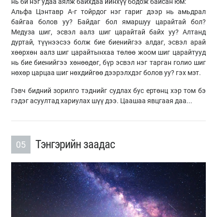
нь би нэг удаа аялж байхдаа ийнхүү бодож байсан юм:
Альфа Цэнтавр А-г тойрдог нэг гариг дээр нь амьдрал
байгаа болов уу? Байдаг бол ямаршуу царайтай бол?
Медуза шиг, эсвэл аалз шиг царайтай байх уу? Алтанд
дуртай, түүнээсээ болж бие биенийгээ алдаг, эсвэл арай
хөөрхөн аалз шиг царайтынхаа төлөө жоом шиг царайтууд
нь бие биенийгээ хөнөөдөг, бүр эсвэл нэг тарган голио шиг
нөхөр царцаа шиг нөхдийгөө дээрэлхдэг болов уу? гэх мэт.
Гэвч бидний зорилго тэднийг судлах бус ертөнц хэр том бэ
гэдэг асуултад хариулах шүү дээ. Цаашаа явцгаая даа...
Тэнгэрийн заадас
05