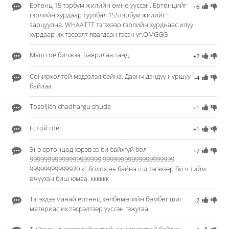
Ертөнц 15 тэрбум жилийн өмнө үүссэн. Ертөнцийг
+6
гэрлийн хурдаар туулбал 155тэрбум жилийг
зарцуулна. WHAATTT тэгэхээр гэрлийн хурднаас илүү
хурдаар их тэсрэлт явагдсан гэсэн үг.OMGGG
Маш гоё бичжээ. Баярллаа танд
+2
Сонирхолтой мэдээлэл байна. Даанч дэндүү нуршуу
-4
байлаа
Tosoljich chadhargu shude
+1
Ёстой гоё
+1
Энэ ертөнцөд хэрэв ээ би байхгүй бол
+7
99999999999999999999 99999999999999999999
99999999999920 кг болох нь байна шд тэгэхээр би ч тийм
өчүүхэн биш юмаа. кккккк
Тэгэхдээ манай ертөнц хөлбөмөгийн бөмбөг шиг
-2
материас их тэсрэлтээр үүссэн гэжугаа.