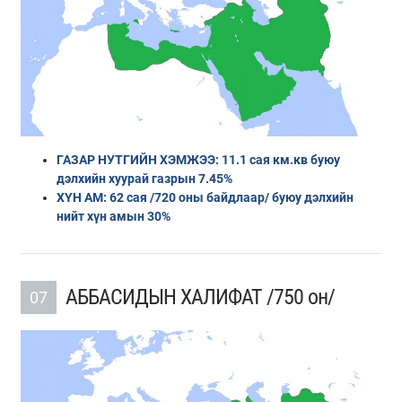
ГАЗАР НУТГИЙН ХЭМЖЭЭ: 11.1 сая км.кв буюу
дэлхийн хуурай газрын 7.45%
ХҮН АМ: 62 сая /720 оны байдлаар/ буюу дэлхийн
нийт хүн амын 30%
АББАСИДЫН ХАЛИФАТ /750 он/
07