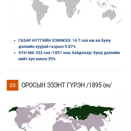
ГАЗАР НУТГИЙН ХЭМЖЭЭ: 14.7 сая км.кв буюу
дэлхийн хуурай газрын 9.87%
ХҮН АМ: 432 сая /1851 оны байдлаар/ буюу дэлхийн
нийт хүн амын 35%
ОРОСЫН ЭЗЭНТ ГҮРЭН /1895 он/
03