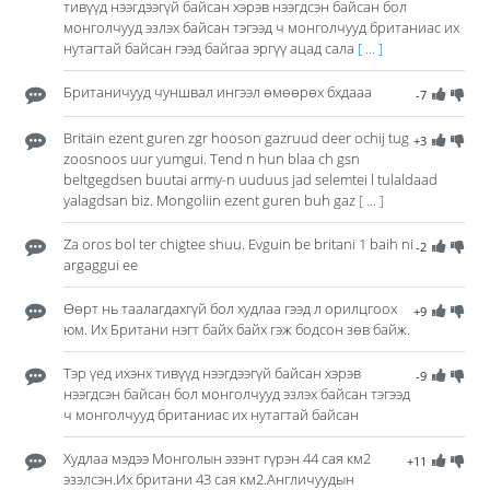
тивүүд нээгдээгүй байсан хэрэв нээгдсэн байсан бол
монголчууд эзлэх байсан тэгээд ч монголчууд британиас их
нутагтай байсан гээд байгаа эргүү ацад сала
[ ... ]
Британичууд чуншвал ингээл өмөөрөх бхдааа
-7
Britain ezent guren zgr hooson gazruud deer ochij tug
+3
zoosnoos uur yumgui. Tend n hun blaa ch gsn
beltgegdsen buutai army-n uuduus jad selemtei l tulaldaad
yalagdsan biz. Mongoliin ezent guren buh gaz
[ ... ]
Za oros bol ter chigtee shuu. Evguin be britani 1 baih ni
-2
argaggui ee
Өөрт нь таалагдахгүй бол худлаа гээд л орилцгоох
+9
юм. Их Британи нэгт байх байх гэж бодсон зөв байж.
Тэр үед ихэнх тивүүд нээгдээгүй байсан хэрэв
-9
нээгдсэн байсан бол монголчууд эзлэх байсан тэгээд
ч монголчууд британиас их нутагтай байсан
Худлаа мэдээ Монголын эзэнт гүрэн 44 сая км2
+11
эзэлсэн.Их британи 43 сая км2.Англичуудын