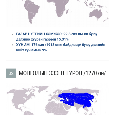
ГАЗАР НУТГИЙН ХЭМЖЭЭ: 22.8 сая км.кв буюу
дэлхийн хуурай газрын 15.31%
ХҮН АМ: 176 сая /1913 оны байдлаар/ буюу дэлхийн
нийт хүн амын 9%
МОНГОЛЫН ЭЗЭНТ ГҮРЭН /1270 он/
02