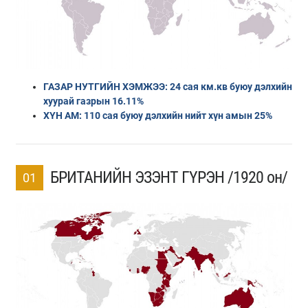
ГАЗАР НУТГИЙН ХЭМЖЭЭ: 24 сая км.кв буюу дэлхийн
хуурай газрын 16.11%
ХҮН АМ: 110 сая буюу дэлхийн нийт хүн амын 25%
БРИТАНИЙН ЭЗЭНТ ГҮРЭН /1920 он/
01