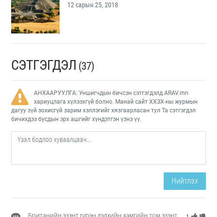
12 сарын 25, 2018
СЭТГЭГДЭЛ
(37)
АНХААРУУЛГА: Уншигчдын бичсэн сэтгэгдэлд ARAV.mn
хариуцлага хүлээхгүй болно. Манай сайт ХХЗХ-ны журмын
дагуу зүй зохисгүй зарим хэллэгийг хязгаарласан тул Та сэтгэгдэл
бичихдээ бусдын эрх ашгийг хүндэтгэн үзнэ үү.
Нийтлэх
Британийн эзэнт гүрэн дэлхийн хамгийн том эзэнт
-1