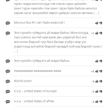
гүрэн гэхдээ монголчууд тив нээсэн одоо дэлхийн
эзэнт гүрэн хамгийн том эзэнт гүрэн байх байсан монгол
зарим нутаг жишээлбэл европ дайран эзэлсэн ветман
[ ... ]
Монгол бол #1 нэгт байх еюёстой !
Энэ түүхийн гуйвуулга ай мэдээ байна. Монголчууд
+1
түүх соёлоо хүчтэй хамгаалж авч үлдэхгүй бол энэ
мэтчилэн бидний түүх бага багаар үгүйрч өөр улс
үндэстнүүд хулгайлж бидний ирээдүй хойчид бидний түүхи
[
... ]
Энэ түүхийн гуйвуулга ай мэдээ байна.
Ааөөөөөөөө өөөөаөөөөө өөөө
+3
World union
-3
U.s.e. - united states of europe
-3
U.s.a. - united states of afrika
-3