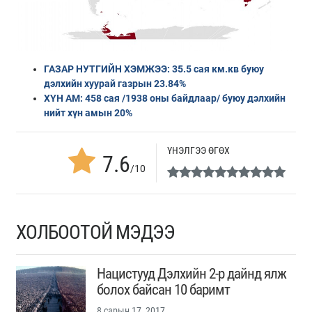
ГАЗАР НУТГИЙН ХЭМЖЭЭ: 35.5 сая км.кв буюу
дэлхийн хуурай газрын 23.84%
ХҮН АМ: 458 сая /1938 оны байдлаар/ буюу дэлхийн
нийт хүн амын 20%
ҮНЭЛГЭЭ ӨГӨХ
7.6
/10
ХОЛБООТОЙ МЭДЭЭ
Нацистууд Дэлхийн 2-р дайнд ялж
болох байсан 10 баримт
8 сарын 17, 2017