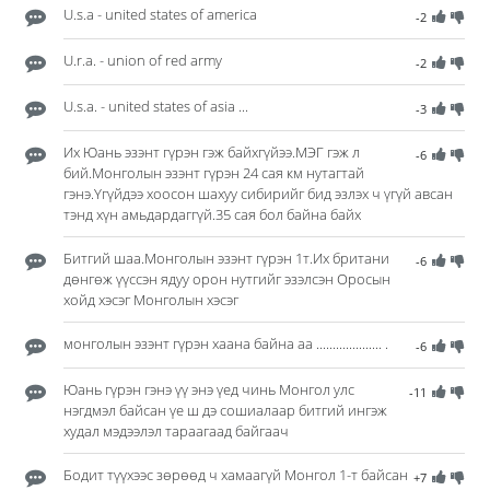
U.s.a - united states of america
-2
U.r.a. - union of red army
-2
U.s.a. - united states of asia ...
-3
Их Юань эзэнт гүрэн гэж байхгүйээ.МЭГ гэж л
-6
бий.Монголын эзэнт гүрэн 24 сая км нутагтай
гэнэ.Үгүйдээ хоосон шахуу сибирийг бид эзлэх ч үгүй авсан
тэнд хүн амьдардаггүй.35 сая бол байна байх
Битгий шаа.Монголын эзэнт гүрэн 1т.Их британи
-6
дөнгөж үүссэн ядуу орон нутгийг эзэлсэн Оросын
хойд хэсэг Монголын хэсэг
монголын эзэнт гүрэн хаана байна аа .................... .
-6
Юань гүрэн гэнэ үү энэ үед чинь Монгол улс
-11
нэгдмэл байсан үе ш дэ сошиалаар битгий ингэж
худал мэдээлэл тараагаад байгаач
Бодит түүхээс зөрөөд ч хамаагүй Монгол 1-т байсан
+7