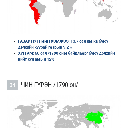
ГАЗАР НУТГИЙН ХЭМЖЭЭ: 13.7 сая км.кв буюу
дэлхийн хуурай газрын 9.2%
ХҮН АМ: 68 сая /1790 оны байдлаар/ буюу дэлхийн
нийт хүн амын 12%
ЧИН ГҮРЭН /1790 он/
04