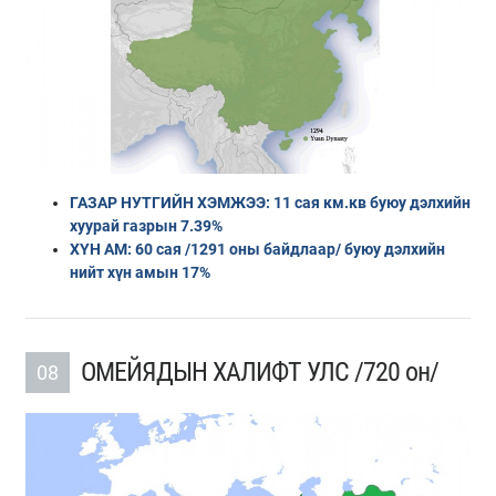
ГАЗАР НУТГИЙН ХЭМЖЭЭ: 11 сая км.кв буюу дэлхийн
хуурай газрын 7.39%
ХҮН АМ: 60 сая /1291 оны байдлаар/ буюу дэлхийн
нийт хүн амын 17%
ОМЕЙЯДЫН ХАЛИФТ УЛС /720 он/
08