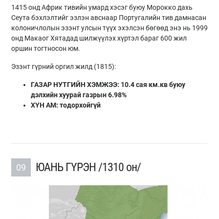
1415 онд Африк тивийн умард хэсэг буюу Морокко дахь
Сеута бэхлэлтийг эзлэн авснаар Португалийн тив дамнасан
колоничлолын эзэнт улсын түүх эхэлсэн бөгөөд энэ нь 1999
онд Макаог Хятадад шилжүүлэх хүртэл бараг 600 жил
оршин тогтносон юм.
Эзэнт гүрний оргил жилд (1815):
ГАЗАР НУТГИЙН ХЭМЖЭЭ: 10.4 сая км.кв буюу
дэлхийн хуурай газрын 6.98%
ХҮН АМ:
тодорхойгүй
ЮАНЬ ГҮРЭН /1310 он/
09