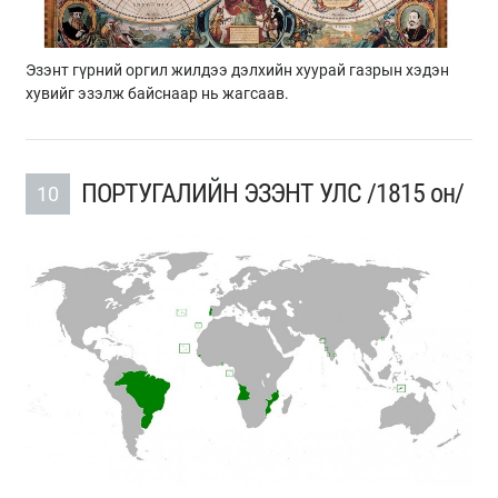
Эзэнт гүрний оргил жилдээ дэлхийн хуурай газрын хэдэн
хувийг эзэлж байснаар нь жагсаав.
ПОРТУГАЛИЙН ЭЗЭНТ УЛС /1815 он/
10