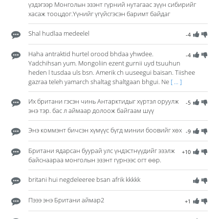
үздэгээр Монголын эзэнт гүрний нутагаас зүүн сибирийг
хасаж тооцдог.Үүнийг үгүйсгэсэн баримт байдаг
Shal hudlaa medeelel
-4
Haha antraktid hurtel orood bhdaa yhwdee.
-4
Yadchihsan yum. Mongoliin ezent gurnii uyd tsuuhun
heden l tusdaa uls bsn. Amerik ch uuseegui baisan. Tiishee
gazraa teleh yamarch shaltag shaltgaan bhgui. Ne
[ ... ]
Их британи гэсэн чинь Антарктидыг хүртэл оруулж
-5
энэ тэр. бас л аймаар долоож байгаам шүү
Энэ коммэнт бичсэн хүмүүс бүгд минии боовийг хөх
-9
Британи ядарсан буурай улс үндэстнүүдийг эзэлж
+10
байснаараа монголын эзэнт гүрнээс огт өөр.
britani hui negdeleeree bsan afrik kkkkk
Пэээ энэ Британи аймар2
+1