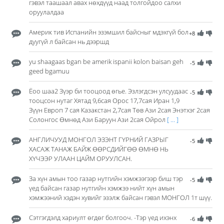
гэвэл таашаал авах нөхдүүд наад толгойдоо салхи
оруулалдаа
Америк тив Испанийн эзэмшил байсныг мдэхгүй бол
+8
дуугүй л байсан нь дээршд
yu shaagaas bgan be amerik ispanii kolon baisan geh
-5
geed bgamuu
Ёоо шаа2 Зүэр би тооцоод ѳгье. Эзлэгдсэн улсуудаас
-5
тооцсон нутаг Хятад 9,6сая Орос 17,7сая Иран 1,9
Зүүн Европ 7 сая Казакстан 2,7сая Тѳв Ази 2сая Энэтхэг 2сая
Солонгос Ѳмнѳд Ази Баруун Ази 2сая Ойрол
[ ... ]
АНГЛИЧУУД МОНГОЛ ЭЗЭНТ ГҮРНИЙ ГАЗРЫГ
-5
ХАСАЖ ТАНАЖ БАЙЖ ӨӨРСДИЙГӨӨ ӨМНӨ НЬ
ХҮЧЭЭР УЛААН ЦАЙМ ОРУУЛСАН.
За хүн амын тоо газар нутгийн хэмжээгээр биш тэр
-5
үед байсан газар нутгийн хэмжээ нийт хүн амын
хэмжээний хэдэн хувийг эзэлж байсан гэвэл МОНГОЛ 1т шүү.
Сэтгэгдэлд хариулт өгдөг болгооч. -Тэр үед ихэнх
-6