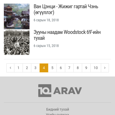
Ван Цэнци - Жижиг гартай Чэнь
(өгүүллэг)
6 сарын 18, 2018
Зууны наадам Woodstock 69’-ийн
тухай
6 сарын 15, 2018
1
2
3
4
5
6
7
8
9
10
Бидний тухай
Үгийн сүлжээ