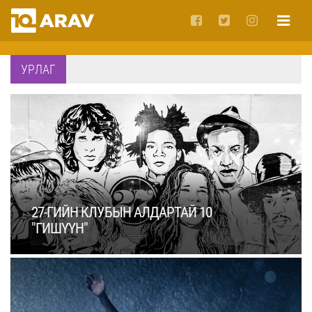
УРЛАГ
27-ГИЙН КЛУБЫН АЛДАРТАЙ 10
"ГИШҮҮН"