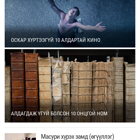
ОСКАР ХҮРТЭЭГҮЙ 10 АЛДАРТАЙ КИНО
АЛДАГДАЖ ҮГҮЙ БОЛСОН 10 ОНЦГОЙ НОМ
Масури хүрэх замд (өгүүллэг)