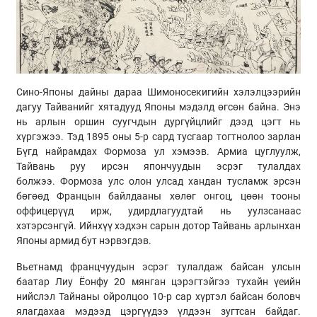
Сино
-Японы дайны дараа Шимоносекигийн хэлэлцээрийн
дагуу Тайванийг хятадууд Японы мэдэлд өгсөн байна. Энэ
нь арлын оршин суугчдын дургүйцлийг дээд цэгт нь
хүргэжээ. Тэд 1895 оны 5-р сард тусгаар тогтнолоо зарлан
Бүгд найрамдах
Формоза
ул хэмээв. Армиа цуглуулж,
Тайвань руу ирсэн япончуудын эсрэг тулалдах
болжээ.
Формоза
улс олон улсад хандан тусламж эрсэн
бөгөөд Францын байлдааны хөлөг онгоц, цөөн тооны
оффицерүүд ирж, удирдлагуудтай нь уулзсанаас
хэтэрсэнгүй. Ийнхүү хэдхэн сарын дотор Тайвань арлынхан
Японы армид бут нэрвэгдэв.
Вьетнамд францчуудын эсрэг тулалдаж байсан улсын
баатар
Лиу
Ёонфу
20 мянган цэрэгтэйгээ тухайн үеийн
нийслэл
Тайнаны
ойролцоо 10-р сар хүртэл байсан боловч
ялагдахаа мэдээд цэргүүдээ үлдээн зугтсан байдаг.