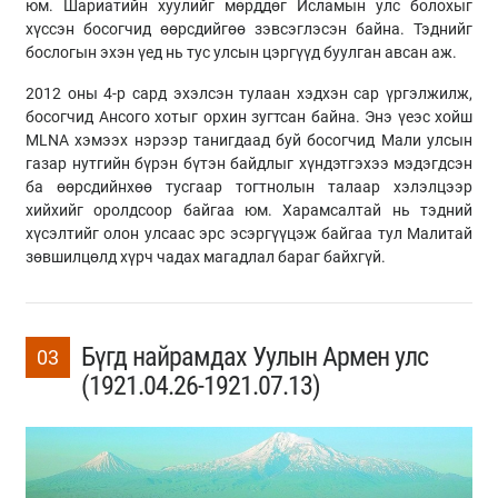
юм. Шариатийн хуулийг мөрддөг Исламын улс болохыг
хүссэн босогчид өөрсдийгөө зэвсэглэсэн байна. Тэднийг
бослогын эхэн үед нь тус улсын цэргүүд буулган авсан аж.
2012 оны 4-р сард эхэлсэн тулаан хэдхэн сар үргэлжилж,
босогчид Ансого хотыг орхин зугтсан байна. Энэ үеэс хойш
MLNA хэмээх нэрээр танигдаад буй босогчид Мали улсын
газар нутгийн бүрэн бүтэн байдлыг хүндэтгэхээ мэдэгдсэн
ба өөрсдийнхөө тусгаар тогтнолын талаар хэлэлцээр
хийхийг оролдсоор байгаа юм. Харамсалтай нь тэдний
хүсэлтийг олон улсаас эрс эсэргүүцэж байгаа тул Малитай
зөвшилцөлд хүрч чадах магадлал бараг байхгүй.
Бүгд найрамдах Уулын Армен улс
03
(1921.04.26-1921.07.13)