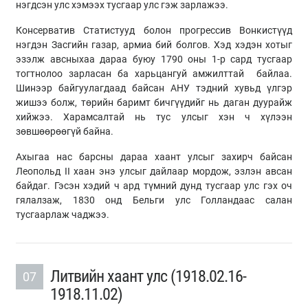
нэгдсэн улс хэмээх тусгаар улс гэж зарлажээ.
Консерватив
Статистууд
болон
прогрессив
Вонкистүүд
нэгдэн Засгийн газар, армиа бий болгов. Хэд хэдэн хотыг
эзэлж авсныхаа дараа буюу 1790 оны 1-р сард тусгаар
тогтнолоо зарласан ба харьцангуй амжилттай байлаа.
Шинээр байгуулагдаад байсан АНУ тэдний хувьд үлгэр
жишээ болж, төрийн баримт бичгүүдийг нь даган дуурайж
хийжээ. Харамсалтай нь тус улсыг хэн ч хүлээн
зөвшөөрөөгүй байна.
Ахыгаа нас барсны дараа хаант улсыг захирч байсан
Леопольд II хаан энэ улсыг дайлаар мордож, эзлэн авсан
байдаг. Гэсэн хэдий ч ард түмний дунд тусгаар улс гэх оч
гялалзаж, 1830 онд Бельги улс Голландаас салан
тусгаарлаж чаджээ.
Литвийн хаант улс (​1918.02.16-
07
1918.11.02)