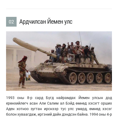
Ардчилсан Йемен улс
02
1993 оны 8-р сард Бүгд найрамдах Йемен улсын дэд
ерөнхийлөгч асан
Али
Салим
ал
Бэйд
өмнөд хэсэгт орших
Аден хотноо зугтан ирснээр тус улс умард, өмнөд хэсэг
болон хуваагдаж, иргэний дайн дэндсэн байна. 1994 оны 4-р