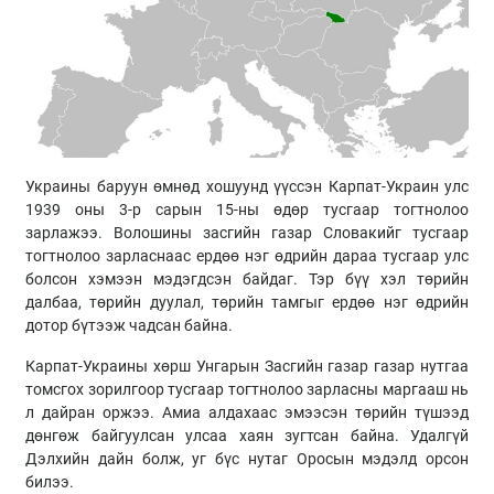
Украины баруун өмнөд хошуунд үүссэн Карпат-Украин улс
1939 оны 3-р сарын 15-ны өдөр тусгаар тогтнолоо
зарлажээ. Волошины засгийн газар Словакийг тусгаар
тогтнолоо зарласнаас ердөө нэг өдрийн дараа тусгаар улс
болсон хэмээн мэдэгдсэн байдаг. Тэр бүү хэл төрийн
далбаа, төрийн дуулал, төрийн тамгыг ердөө нэг өдрийн
дотор бүтээж чадсан байна.
Карпат-Украины хөрш Унгарын Засгийн газар газар нутгаа
томсгох зорилгоор тусгаар тогтнолоо зарласны маргааш нь
л дайран оржээ. Амиа алдахаас эмээсэн төрийн түшээд
дөнгөж байгуулсан улсаа хаян зугтсан байна. Удалгүй
Дэлхийн дайн болж, уг бүс нутаг Оросын мэдэлд орсон
билээ.