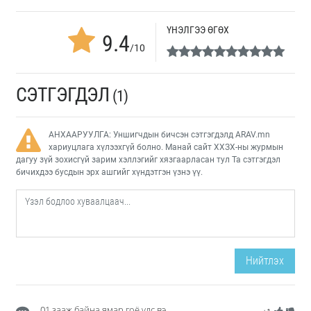
ҮНЭЛГЭЭ ӨГӨХ
9.4
/10
СЭТГЭГДЭЛ
(1)
АНХААРУУЛГА: Уншигчдын бичсэн сэтгэгдэлд ARAV.mn
хариуцлага хүлээхгүй болно. Манай сайт ХХЗХ-ны журмын
дагуу зүй зохисгүй зарим хэллэгийг хязгаарласан тул Та сэтгэгдэл
бичихдээ бусдын эрх ашгийг хүндэтгэн үзнэ үү.
Нийтлэх
01 зааж байна ямар гоё улс вэ