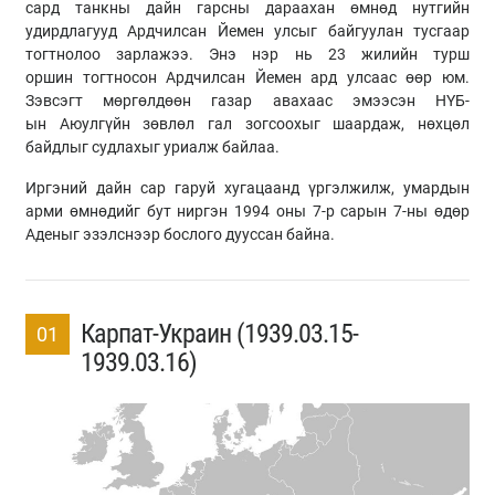
сард
танкны
дайн гарсны дараахан өмнөд нутгийн
удирдлагууд Ардчилсан Йемен улсыг байгуулан тусгаар
тогтнолоо зарлажээ. Энэ нэр нь 23 жилийн турш
оршин тогтносон Ардчилсан Йемен ард улсаас өөр юм.
Зэвсэгт мөргөлдөөн газар авахаас эмээсэн НҮБ-
ын
Аюулгүйн зөвлөл гал зогсоохыг шаардаж, нөхцөл
байдлыг судлахыг уриалж байлаа.
Иргэний дайн сар гаруй хугацаанд үргэлжилж, умардын
арми өмнөдийг бут ниргэн 1994 оны 7-р сарын 7-
ны
өдөр
Аденыг эзэлснээр бослого дууссан байна.
Карпат-Украин (1939.03.15-
01
1939.03.16)