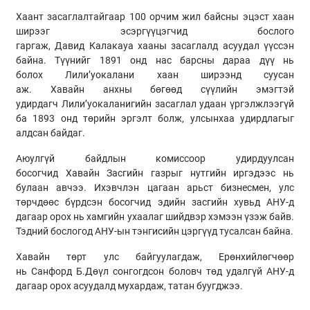
Хаант засаглалтайгаар 100 орчим жил байсны эцэст хаан
ширээг эсэргүүцэгчид бослого
гаргаж, Давид Калакауа хааны засаглалд асуудал үүссэн
байна. Түүнийг 1891 онд нас барсны дараа дүү нь
болох Лили’уокалани хаан ширээнд суусан
аж. Хавайн анхны бөгөөд сүүлийн эмэгтэй
удирдагч Лили’уокаланигийн засаглал удаан үргэлжлээгүй
ба 1893 онд төрийн эргэлт болж, улсынхаа удирдлагыг
алдсан байдаг.
Аюулгүй байдлын комиссоор удирдуулсан
босогчид
Хавайн
Засгийн газрыг нутгийн иргэдээс нь
булаан авчээ. Ихэвчлэн цагаан арьст бизнесмен, улс
төрчдөөс бүрдсэн босогчид эдийн засгийн хувьд АНУ-д
дагаар орох нь хамгийн ухаалаг шийдвэр хэмээн үзэж байв.
Тэдний бослогод АНУ-
ын
тэнгисийн цэргүүд тусалсан байна.
Хавайн
төрт улс байгуулагдаж, Ерөнхийлөгчөөр
нь
Санфорд
Б.
Дөүл
сонгогдсон боловч төд удалгүй АНУ-д
дагаар орох асуудалд мухардаж, татан
буугджээ
.