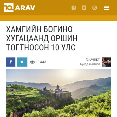
ХАМГИЙН БОГИНО
ХУГАЦААНД ОРШИН
ТОГТНОСОН 10 УЛС
Э.Очирт
11443
Бусад нийтлэл