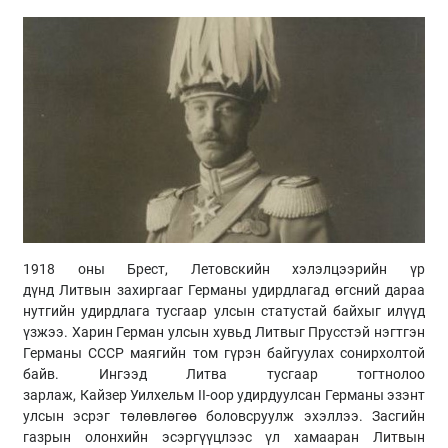
1918 оны Брест, Летовскийн хэлэлцээрийн үр
дүнд Литвын захиргааг Германы удирдлагад өгсний дараа
нутгийн удирдлага тусгаар улсын статустай байхыг илүүд
үзжээ. Харин Герман улсын хувьд Литвыг Прусстэй нэгтгэн
Германы СССР маягийн том гүрэн байгуулах сонирхолтой
байв. Ингээд
Литва
тусгаар тогтнолоо
зарлаж,
Кайзер
Уилхельм II-
оор
удирдуулсан Германы эзэнт
улсын эсрэг төлөвлөгөө боловсруулж эхэллээ. Засгийн
газрын
олонхийн
эсэргүүцлээс үл хамааран Литвын