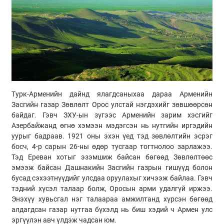
Турк-Арменийн дайнд ялагдсаныхаа дараа Арменийн
Засгийн газар Зөвлөлт Орос улстай нэгдэхийг зөвшөөрсөн
байдаг. Гэвч ЗХУ-ын зүгээс Арменийн зарим хэсгийг
Азербайжанд өгнө хэмээн мэдэгсэн нь нутгийн иргэдийн
уурыг бадраав. 1921 оны эхэн үед тэд зөвлөлтийн эсрэг
босч, 4-р сарын 26-ны өдөр тусгаар тогтнолоо зарлажээ.
Тэд Ереван хотыг эзэмшиж байсан бөгөөд Зөвлөлтөөс
эмээж байсан Дашнакийн Засгийн газрын гишүүд болон
бусад сэхээтнүүдийг улсдаа оруулахыг хичээж байлаа. Гэвч
тэдний хүсэл талаар болж, Оросын арми удалгүй иржээ.
Энэхүү хувьсгал нэг талаараа амжилтанд хүрсэн бөгөөд
алдагдсан газар нутгаа бүхэлд нь биш хэдий ч Армен улс
эргүүлэн авч үлдэж чадсан юм.