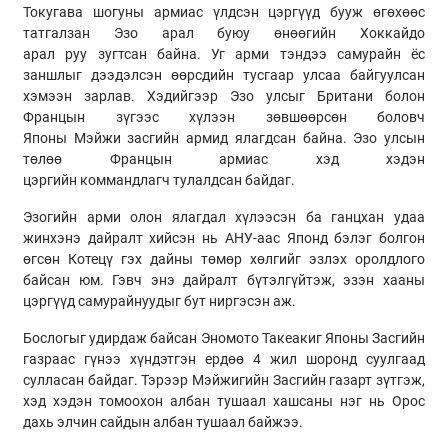
Токугава
шогуны
армиас үлдсэн цэргүүд бууж өгөхөөс
татгалзан
Эзо
арал буюу өнөөгийн Хоккайдо
арал
руу
зугтсан байна. Уг арми тэндээ самурайн ёс
заншлыг дээдэлсэн өөрсдийн тусгаар улсаа байгуулсан
хэмээн зарлав. Хэдийгээр
Эзо
улсыг Британи болон
Францын зүгээс хүлээн зөвшөөрсөн боловч
Японы
Мэйжи
засгийн армид ялагдсан байна.
Эзо
улсын
төлөө Францын армиас хэд хэдэн
цэргийн
коммандлагч
тулалдсан байдаг.
Эзогийн
арми олон ялагдал хүлээсэн ба ганцхан удаа
жинхэнэ дайралт хийсэн нь АНУ-
аас
Японд бэлэг болгон
өгсөн
Котецү
гэх дайны төмөр хөлгийг эзлэх оролдлого
байсан юм. Гэвч энэ дайралт бүтэлгүйтэж, эзэн хааны
цэргүүд
самурайнуудыг
бут ниргэсэн аж.
Бослогыг удирдаж байсан
Эномото
Такеакиг Японы Засгийн
газраас гүнээ хүндэтгэн ердөө 4 жил шоронд суулгаад
сулласан байдаг. Тэрээр
Мэйжигийн
Засгийн газарт зүтгэж,
хэд хэдэн томоохон албан тушаал хашсаны нэг нь Орос
дахь элчин сайдын албан тушаал байжээ.