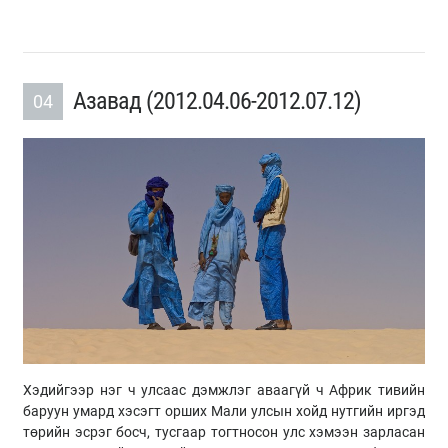
Азавад (​2012.04.06-2012.07.12)
04
Хэдийгээр нэг ч улсаас дэмжлэг аваагүй ч Африк тивийн
баруун умард хэсэгт орших Мали улсын хойд нутгийн иргэд
төрийн эсрэг босч, тусгаар тогтносон улс хэмээн зарласан