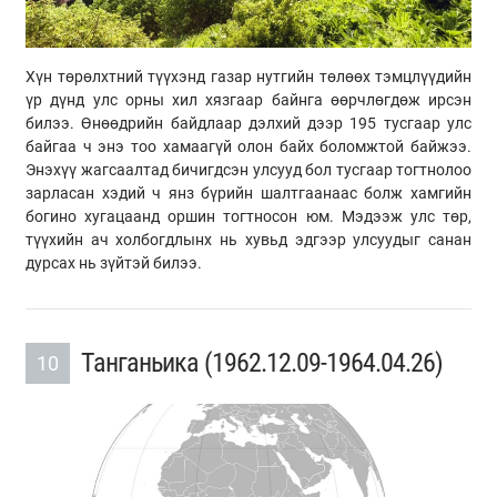
Хүн төрөлхтний түүхэнд газар нутгийн төлөөх тэмцлүүдийн
үр дүнд улс орны хил хязгаар байнга өөрчлөгдөж ирсэн
билээ. Өнөөдрийн байдлаар дэлхий дээр 195 тусгаар улс
байгаа ч энэ тоо хамаагүй олон байх боломжтой байжээ.
Энэхүү жагсаалтад бичигдсэн улсууд бол тусгаар тогтнолоо
зарласан хэдий ч янз бүрийн шалтгаанаас болж хамгийн
богино хугацаанд оршин тогтносон юм. Мэдээж улс төр,
түүхийн ач холбогдлынх нь хувьд эдгээр улсуудыг санан
дурсах нь зүйтэй билээ.
Танганьика (​1962.12.09-1964.04.26)
10