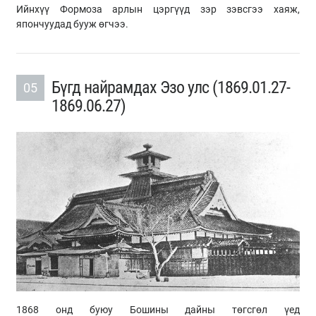
Ийнхүү
Формоза
арлын цэргүүд зэр зэвсгээ хаяж,
япончуудад бууж өгчээ.
Бүгд найрамдах Эзо улс (1869.01.27-
05
1869.06.27)
1868 онд буюу
Бошины
дайны төгсгөл үед