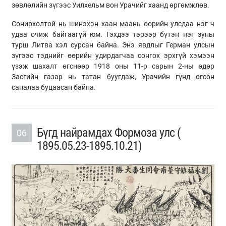
зөвлөлийн зүгээс Уилхельм
вон
Урачийг
хаанд өргөмжлөв.
Сонирхолтой нь шинэхэн хаан маань өөрийн улсдаа нэг ч
удаа очиж байгаагүй юм. Гэхдээ тэрээр бүтэн нэг зуны
турш Литва хэл сурсан байна. Энэ явдлыг Герман улсын
зүгээс тэднийг өөрийн удирдагчаа сонгох эрхгүй хэмээн
үзэж шахалт өгснөөр 1918 оны 11-р сарын 2-
ны
өдөр
Засгийн газар нь татан
буугдаж
,
Урачийн
гүнд өгсөн
саналаа буцаасан байна.
Бүгд найрамдах Формоза улс (​
06
1895.05.23-1895.10.21)