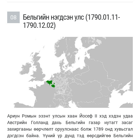
Бельгийн нэгдсэн улс (​1790.01.11-
08
1790.12.02)
Ариун Ромын эзэнт улсын хаан
Йосеф
II хэд хэдэн удаа
Австрийн Голланд дахь Бельгийн газар нутагт засаг
захиргааны өөрчлөлт оруулснаас болж 1789 онд хувьсгал
дэгдсэн байна. Үүний үр дүнд тэд өөрсдийгөө Бельгийн