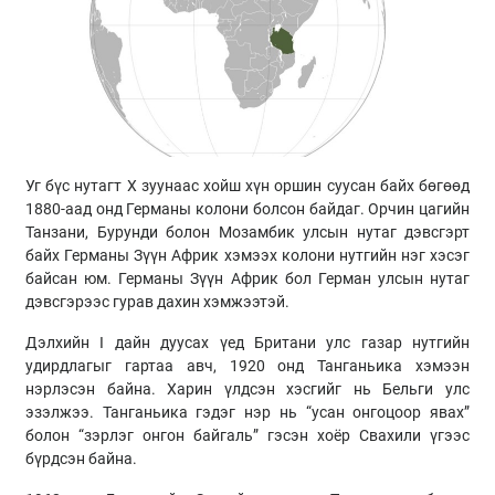
Уг бүс нутагт X зуунаас хойш хүн оршин суусан байх бөгөөд
1880-аад онд Германы колони болсон байдаг. Орчин цагийн
Танзани, Бурунди болон Мозамбик улсын нутаг дэвсгэрт
байх Германы Зүүн Африк хэмээх колони нутгийн нэг хэсэг
байсан юм. Германы Зүүн Африк бол Герман улсын нутаг
дэвсгэрээс гурав дахин хэмжээтэй.
Дэлхийн I дайн дуусах үед Британи улс газар нутгийн
удирдлагыг гартаа авч, 1920 онд Танганьика хэмээн
нэрлэсэн байна. Харин үлдсэн хэсгийг нь Бельги улс
эзэлжээ. Танганьика гэдэг нэр нь “усан онгоцоор явах”
болон “зэрлэг онгон байгаль” гэсэн хоёр Свахили үгээс
бүрдсэн байна.