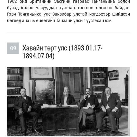
1962 онд Британийн Засгийн газраас Танганьика болон
бусад колон улсууддаа тусгаар тогтнол олгосон байдаг.
Гэвч Танганьика улс Занзибар улстай нэгдэхээр шийдсэн
бөгөөд энэ нь өнөөгийн Танзани улсыг үүсгэсэн юм.
Хавайн төрт улс (​1893.01.17-
09
1894.07.04)