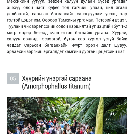
Мексикийн уугуул, зөвхөн халуун дулаан бүсэд ургадаг
энэхүү олон наст куфея тод гэгчийн улаан, нил ягаан
дэлбээтэй, сарьсан багваахайг санагдуулам үслэг, хар
голтой цэцэг юм. Өөрөөр Тамхины ургамал, Петерийн цэцэг,
Туулайн чих зэрэг сонин содон нэршилтэй уг цэцгийн бут 1-2
метр өндөр бөгөөд маш өтгөн багвайж ургана. Хуурай,
халуун орчинд тэсвэртэй, бүтэн сар хүртэл усгүй байж
чаддаг Сарьсан багваахайн нүүрт эрээн далт шувуу,
эрвээхий зэргийн эргэлддэг хамгийн дуртай цэцэгсийн нэг.
Хүүрийн үнэртэй сараана
05
(Amorphophallus titanum)