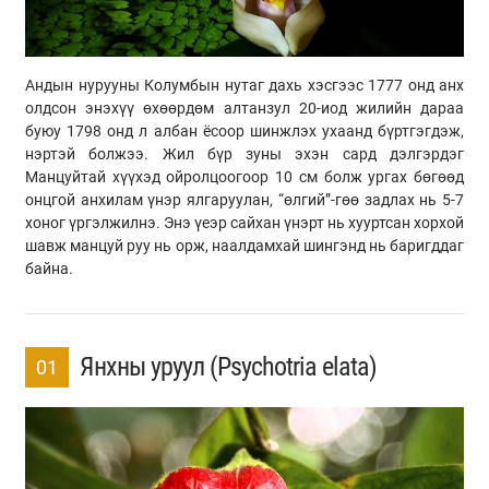
Андын нурууны Колумбын нутаг дахь хэсгээс 1777 онд анх
олдсон энэхүү өхөөрдөм алтанзул 20-иод жилийн дараа
буюу 1798 онд л албан ёсоор шинжлэх ухаанд бүртгэгдэж,
нэртэй болжээ. Жил бүр зуны эхэн сард дэлгэрдэг
Манцуйтай хүүхэд ойролцоогоор 10 см болж ургах бөгөөд
онцгой анхилам үнэр ялгаруулан, “өлгий”-гөө задлах нь 5-7
хоног үргэлжилнэ. Энэ үеэр сайхан үнэрт нь хууртсан хорхой
шавж манцуй руу нь орж, наалдамхай шингэнд нь баригддаг
байна.
Янхны уруул (Psychotria elata)
01