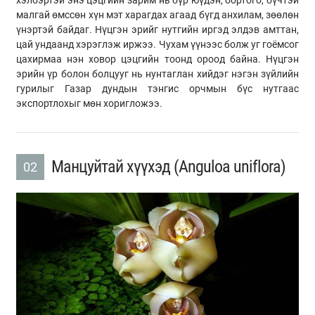
хэлбэртэй энэ цэцгийн зарим нь бүр юүдэн, бортого, бүчтэй
малгай өмссөн хүн мэт харагдах агаад бүгд анхилам, зөөлөн
үнэртэй байдаг. Нүцгэн эрийг нутгийн иргэд элдэв амттан,
цай ундаанд хэрэглэж иржээ. Чухам үүнээс болж уг гоёмсог
цахирмаа нэн ховор цэцгийн тоонд ороод байна. Нүцгэн
эрийн үр болон болцууг нь нунтаглан хийдэг нэгэн зүйлийн
гурилыг Газар дундын тэнгис орчмын бүс нутгаас
экспортлохыг мөн хоригложээ.
Манцуйтай хүүхэд (Anguloa uniflora)
02