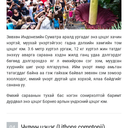
Зөвхөн Индонезийн Суматра аралд ургадаг энэ цэцэг хачин
нэртэй, муухай үнэртэйгээс гадна дэлхийн хамгийн том
цэцэг юм. 3.6 метр хүртэл ургаж, 12 кг хүртэл жин татдаг
энэхүү аварга сараана хэдэн жилд ганц удаа дэлгэрдэг
бөгөөд дэлгэрэхдээ яг л өмхийрсөн сэг зэм, муудсан
хүүрнийх шиг үнэр ялгаруулна. Ийм үнэрт ямар амьтан
татагддаг байна аа гэж гайхаж байвал зөвхөн сэм зэмээр
хооллодог, өмхий үнэрт дуртай цох хорхой, ялаа байдгийг
санана уу.
Өмхий сараанын тухай бас нэгэн сонирхолтой баримт
дурдвал энэ цэцэг Борнео арлын үндэсний цэцэг юм.
Чулуун цэцэг (Lithops comptonii)
04