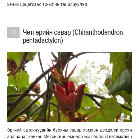
хачин цэцэгсээс 10-ыг нь танилцуулъя.
Чөтгөрийн савар (Chiranthodendron
10
pentadactylon)
Эртний ацтекчүүдийн бурхны савар хэмээн дээдэлж ирсэн
энэ цэцэг зөвхөн Мексикийн өмнөд хэсэг болон Гватемалын