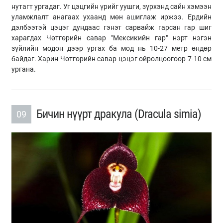
нутагт ургадаг. Уг цэцгийн үрийг уушги, зүрхэнд сайн хэмээн
уламжлалт анагаах ухаанд мөн ашиглаж иржээ. Ердийн
дэлбээтэй цэцэг дундаас гэнэт сарвайж гарсан гар шиг
харагдах Чөтгөрийн савар "Мексикийн гар" нэрт нэгэн
зүйлийн модон дээр ургах ба мод нь 10-27 метр өндөр
байдаг. Харин Чөтгөрийн савар цэцэг ойролцоогоор 7-10 см
ургана.
Бичин нүүрт дракула (Dracula simia)
09