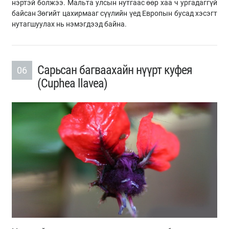
нэртэй болжээ. Мальта улсын нутгаас өөр хаа ч ургадаггүй
байсан Зөгийт цахирмааг сүүлийн үед Европын бусад хэсэгт
нутагшуулах нь нэмэгдээд байна.
Сарьсан багваахайн нүүрт куфея
06
(Cuphea llavea)