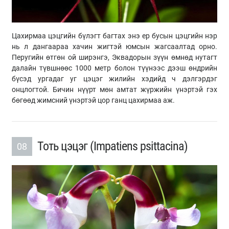
Цахирмаа цэцгийн бүлэгт багтах энэ ер бусын цэцгийн нэр
нь л дангаараа хачин жигтэй юмсын жагсаалтад орно.
Перугийн өтгөн ой ширэнгэ, Эквадорын зүүн өмнөд нутагт
далайн түвшнөөс 1000 метр болон түүнээс дээш өндрийн
бүсэд ургадаг уг цэцэг жилийн хэдийд ч дэлгэрдэг
онцлогтой. Бичин нүүрт мөн амтат жүржийн үнэртэй гэх
бөгөөд жимсний үнэртэй цор ганц цахирмаа аж.
Тоть цэцэг (Impatiens psittacina)
08