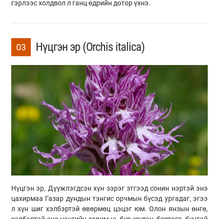
гэрлээс холдвол л ганц өдрийн дотор үхнэ.
Нүцгэн эр (Orchis italica)
03
Нүцгэн эр, Дүүжлэгдсэн хүн зэрэг этгээд сонин нэртэй энэ
цахирмаа Газар дундын тэнгис орчмын бүсэд ургадаг, эгээ
л хүн шиг хэлбэртэй өвөрмөц цэцэг юм. Олон янзын өнгө,