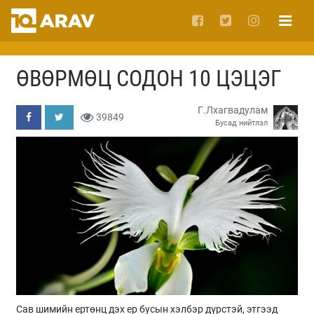
ӨВӨРМӨЦ СОДОН 10 ЦЭЦЭГ
Г.Лхагвадулам
39849
Бусад нийтлэл
Сав шимийн ертөнц дэх ер бусын хэлбэр дүрстэй, этгээд