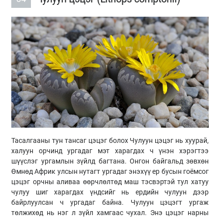
Тасалгааны тун тансаг цэцэг болох Чулуун цэцэг нь хуурай,
халуун орчинд ургадаг мэт харагдах ч үнэн хэрэгтээ
шүүслэг ургамлын зүйлд багтана. Онгон байгальд зөвхөн
Өмнөд Африк улсын нутагт ургадаг энэхүү ер бусын гоёмсог
цэцэг орчны аливаа өөрчлөлтөд маш тэсвэртэй тул хатуу
чулуу шиг харагдах үндсийг нь ердийн чулуун дээр
байрлуулсан ч ургадаг байна. Чулуун цэцэгт ургаж
төлжихөд нь нэг л зүйл хамгаас чухал. Энэ цэцэг нарны