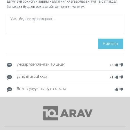
дагуу зүй зохисгүй зарим хэллэгийг хязгаарласан тул Та сэтгэгдэл
бичихдээ бусдын эрх ашгийг хүндэтгэн үзнэ үү.
Нийтлэх
үнхээр үзэгслэнтэй 10 цэцэг
+3
yanxnii uruul xxax
+1
Янхны уруул нь юу вэ хахаха