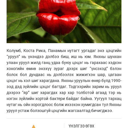
Колумб, Коста Рика, Панамын нутагт ургадаг энэ цэцгийн
“уруул” нь үнэндээ дэлбээ биш, иш нь юм. Янхны шунхан
улаан уруул жилд ганц удаа буюу цэцэг нь гарахаас хэдхэн
хоногийн өмнө энэхүү зураг дээрх шиг “үнсэхэд” бэлэн
болох бол дундаас нь дэлбээлэх жижигхэн шар, цагаан
цэцэг нь хэл шиг харагдана. Янхны уруулын өнөр бүлд 1990-
ээд дэд зүйлийн цэцэг багтдаг. Тэдгээрийн зарим нь уруул
дээрээ “яр” шиг харагдах хар хар толботой агаад тэр нь
нэгэн зүйлийн хортой бактери байдаг байна. Уугуул тархац
нутаг нь ойн хорогдлоос болж ихээхэн хумигдсан тул Янхны
уруул устаж болзошгүй цэцгийн жагсаалтад бичигджээ.
ҮНЭЛГЭЭ ӨГӨХ