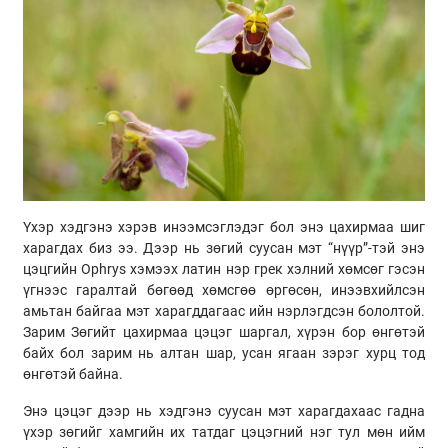
Үхэр хэдгэнэ хэрэв инээмсэглэдэг бол энэ цахирмаа шиг
харагдах биз ээ. Дээр нь зөгий суусан мэт “нүүр”-тэй энэ
цэцгийн Ophrys хэмээх латин нэр грек хэлний хөмсөг гэсэн
үгнээс гаралтай бөгөөд хөмсгөө өргөсөн, инээвхийлсэн
амьтан байгаа мэт харагддагаас ийн нэрлэгдсэн бололтой.
Зарим Зөгийт цахирмаа цэцэг шаргал, хүрэн бор өнгөтэй
байх бол зарим нь алтан шар, усан ягаан зэрэг хурц тод
өнгөтэй байна.
Энэ цэцэг дээр нь хэдгэнэ суусан мэт харагдахаас гадна
үхэр зөгийг хамгийн их татдаг цэцэгний нэг тул мөн ийм