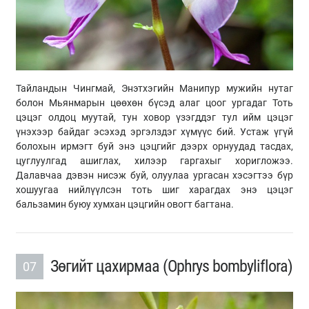
Тайландын Чингмай, Энэтхэгийн Манипур мужийн нутаг
болон Мьянмарын цөөхөн бүсэд алаг цоог ургадаг Тоть
цэцэг олдоц муутай, тун ховор үзэгддэг тул ийм цэцэг
үнэхээр байдаг эсэхэд эргэлздэг хүмүүс бий. Устаж үгүй
болохын ирмэгт буй энэ цэцгийг дээрх орнуудад тасдах,
цуглуулгад ашиглах, хилээр гаргахыг хоригложээ.
Далавчаа дэвэн нисэж буй, олуулаа ургасан хэсэгтээ бүр
хошуугаа нийлүүлсэн тоть шиг харагдах энэ цэцэг
бальзамин буюу хумхан цэцгийн овогт багтана.
Зөгийт цахирмаа (Ophrys bombyliflora)
07