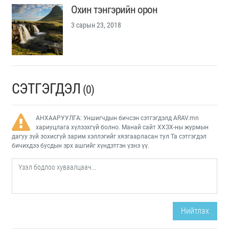
Охин тэнгэрийн орон
3 сарын 23, 2018
СЭТГЭГДЭЛ
(0)
АНХААРУУЛГА: Уншигчдын бичсэн сэтгэгдэлд ARAV.mn
хариуцлага хүлээхгүй болно. Манай сайт ХХЗХ-ны журмын
дагуу зүй зохисгүй зарим хэллэгийг хязгаарласан тул Та сэтгэгдэл
бичихдээ бусдын эрх ашгийг хүндэтгэн үзнэ үү.
Нийтлэх