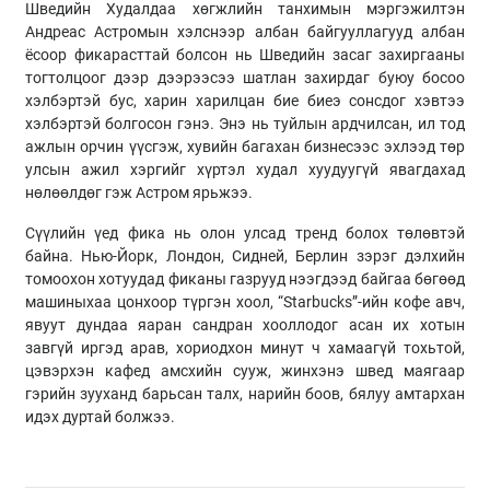
Шведийн Худалдаа хөгжлийн танхимын мэргэжилтэн
Андреас Астромын хэлснээр албан байгууллагууд албан
ёсоор фикарасттай болсон нь Шведийн засаг захиргааны
тогтолцоог дээр дээрээсээ шатлан захирдаг буюу босоо
хэлбэртэй бус, харин харилцан бие биеэ сонсдог хэвтээ
хэлбэртэй болгосон гэнэ. Энэ нь туйлын ардчилсан, ил тод
ажлын орчин үүсгэж, хувийн багахан бизнесээс эхлээд төр
улсын ажил хэргийг хүртэл худал хуудуугүй явагдахад
нөлөөлдөг гэж Астром ярьжээ.
Сүүлийн үед фика нь олон улсад тренд болох төлөвтэй
байна. Нью-Йорк, Лондон, Сидней, Берлин зэрэг дэлхийн
томоохон хотуудад фиканы газрууд нээгдээд байгаа бөгөөд
машиныхаа цонхоор түргэн хоол, “Starbucks”-ийн кофе авч,
явуут дундаа яаран сандран хооллодог асан их хотын
завгүй иргэд арав, хориодхон минут ч хамаагүй тохьтой,
цэвэрхэн кафед амсхийн сууж, жинхэнэ швед маягаар
гэрийн зууханд барьсан талх, нарийн боов, бялуу амтархан
идэх дуртай болжээ.