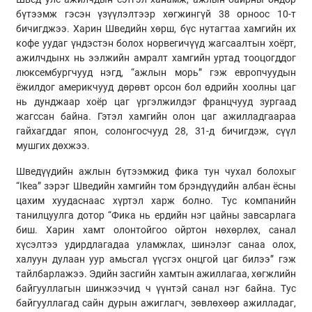
бүтээмж гэсэн үзүүлэлтээр хөгжингүй 38 орноос 10-т
бичигджээ. Харин Шведийн хөрш, бүс нутагтаа хамгийн их
кофе уудаг үндэстэн болох норвегичүүд жагсаалтын хоёрт,
ажилчдынх нь ээлжийн амралт хамгийн уртад тооцогддог
люксембургчууд нэгд, “ажлын морь” гэж европчуудын
ёжилдог америкчууд дөрөвт орсон бол өдрийн хоолны цаг
нь дунджаар хоёр цаг үргэлжилдэг францчууд зургаад
жагссан байна. Гэтэл хамгийн олон цаг ажилладгаараа
гайхагддаг япон, солонгосчууд 28, 31-д бичигдэж, сүүл
мушгих дөхжээ.
Шведүүдийн ажлын бүтээмжид фика тун чухал болохыг
“Ikea” зэрэг Шведийн хамгийн том брэндүүдийн албан ёсны
цахим хуудаснаас хүртэл харж болно. Тус компанийн
танилцуулга дотор “Фика нь ердийн нэг цайны завсарлага
биш. Харин хамт олонтойгоо ойртон нөхөрлөх, санал
хүсэлтээ удирдлагадаа уламжлах, шинэлэг санаа олох,
халуун дулаан уур амьсгал үүсгэх онцгой цаг билээ” гэж
тайлбарлажээ. Эдийн засгийн хамтын ажиллагаа, хөгжлийн
байгууллагын шинжээчид ч үүнтэй санал нэг байна. Тус
байгууллагад сайн дурын ажиглагч, зөвлөхөөр ажилладаг,