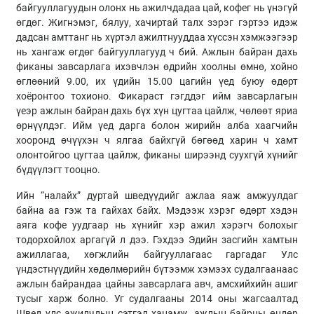
байгууллагуудын олонх нь ажилчдадаа цай, кофег нь үнэгүй
өгдөг. Жигнэмэг, бялуу, хачиртай талх зэрэг гэртээ идэж
дадсан амттанг нь хүртэл ажилтнууддаа хүссэн хэмжээгээр
нь хангаж өгдөг байгууллагууд ч бий. Ажлын байран дахь
фиканы завсарлага ихэвчлэн өдрийн хоолны өмнө, хойно
өглөөний 9.00, их үдийн 15.00 цагийн үед буюу өдөрт
хоёронтоо тохионо. Фикараст гэгддэг ийм завсарлагын
үеэр ажлын байран дахь бүх хүн цугтаа цайлж, чөлөөт яриа
өрнүүлдэг. Ийм үед дарга болон жирийн алба хаагчийн
хооронд өчүүхэн ч ялгаа байхгүй бөгөөд харин ч хамт
олонтойгоо цугтаа цайлж, фиканы ширээнд суухгүй хүнийг
бүдүүлэгт тооцно.
Ийн “налайх” дуртай шведүүдийг ажлаа яаж амжуулдаг
байна аа гэж та гайхах байх. Мэдээж хэрэг өдөрт хэдэн
аяга кофе уудгаар нь хүнийг хэр ажил хэрэгч болохыг
тодорхойлох аргагүй л дээ. Гэхдээ Эдийн засгийн хамтын
ажиллагаа, хөгжлийн байгууллагаас гаргадаг Улс
үндэстнүүдийн хөдөлмөрийн бүтээмж хэмээх судалгаанаас
ажлын байрандаа цайны завсарлага авч, амсхийхийн ашиг
тусыг харж болно. Уг судалгааны 2014 оны жагсаалтад
Швед улс ажилчдын сэтгэл ханамж, ажлын байрны өндөр