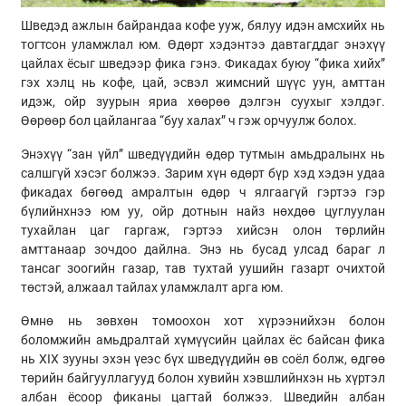
Шведэд ажлын байрандаа кофе ууж, бялуу идэн амсхийх нь
тогтсон уламжлал юм. Өдөрт хэдэнтээ давтагддаг энэхүү
цайлах ёсыг шведээр фика гэнэ. Фикадах буюу “фика хийх”
гэх хэлц нь кофе, цай, эсвэл жимсний шүүс уун, амттан
идэж, ойр зуурын яриа хөөрөө дэлгэн суухыг хэлдэг.
Өөрөөр бол цайлангаа “буу халах” ч гэж орчуулж болох.
Энэхүү “зан үйл” шведүүдийн өдөр тутмын амьдралынх нь
салшгүй хэсэг болжээ. Зарим хүн өдөрт бүр хэд хэдэн удаа
фикадах бөгөөд амралтын өдөр ч ялгаагүй гэртээ гэр
бүлийнхнээ юм уу, ойр дотнын найз нөхдөө цуглуулан
тухайлан цаг гаргаж, гэртээ хийсэн олон төрлийн
амттанаар зочдоо дайлна. Энэ нь бусад улсад бараг л
тансаг зоогийн газар, тав тухтай уушийн газарт очихтой
төстэй, алжаал тайлах уламжлалт арга юм.
Өмнө нь зөвхөн томоохон хот хүрээнийхэн болон
боломжийн амьдралтай хүмүүсийн цайлах ёс байсан фика
нь XIX зууны эхэн үеэс бүх шведүүдийн өв соёл болж, өдгөө
төрийн байгууллагууд болон хувийн хэвшлийнхэн нь хүртэл
албан ёсоор фиканы цагтай болжээ. Шведийн албан