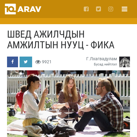
ШВЕД АЖИЛЧДЫН
АМЖИЛТЫН НУУЦ - ФИКА
Г.Лхагвадулам
9921
Бусад нийтлэл