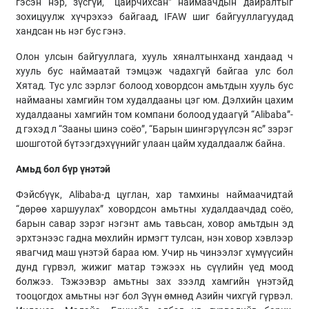
гэсэн нэр, зүсгүй, “цайрчихсан” наймаачдын дайралтыг
зохицуулж хүчрэхээ байгаад, IFAW шиг байгууллагуудад
хандсан нь нэг бус гэнэ.
Олон улсын байгууллага, хууль хяналтынханд хандаад ч
хууль бус наймаатай тэмцэж чадахгүй байгаа улс бол
Хятад. Тус улс зэрлэг болоод ховордсон амьтдын хууль бус
наймааны хамгийн том худалдааны цэг юм. Дэлхийн цахим
худалдааны хамгийн том компани болоод удаагүй “Alibaba”-
д гэхэд л “Зааны шинэ соёо”, “Барын шингэрүүлсэн яс” зэрэг
шошготой бүтээгдэхүүнийг улаан цайм худалдаалж байна.
Амьд бол бүр үнэтэй
Фэйсбүүк, Alibaba-д цуглан, хар тамхины наймаачидтай
“дөрөө харшуулах” ховордсон амьтны худалдаачдад соёо,
барын савар зэрэг нэгэнт амь тавьсан, ховор амьтдын эд
эрхтэнээс гадна мөхлийн ирмэгт тулсан, нэн ховор хэвлээр
явагчид маш үнэтэй бараа юм. Учир нь чинээлэг хүмүүсийн
дунд гүрвэл, жижиг матар тэжээх нь сүүлийн үед моод
болжээ. Тэжээвэр амьтны зах зээлд хамгийн үнэтэйд
тооцогдох амьтны нэг бол Зүүн өмнөд Азийн чихгүй гүрвэл.