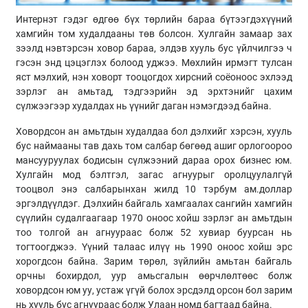
Интернэт гэдэг өдгөө бүх төрлийн бараа бүтээгдэхүүний
хамгийн том худалдааны төв болсон. Хулгайн замаар зах
зээлд нэвтэрсэн ховор бараа, элдэв хууль бус үйлчилгээ ч
гэсэн энд цэцэглэх болоод уджээ. Мөхлийн ирмэгт тулсан
яст мэлхий, нэн ховорт тооцогдох хирсний соёоноос эхлээд
зэрлэг ан амьтад, тэдгээрийн эд эрхтэнийг цахим
сүлжээгээр худалдах нь үүнийг даган нэмэгдээд байна.
Ховордсон ан амьтдын худалдаа бол дэлхийг хэрсэн, хууль
бус наймааны тав дахь том салбар бөгөөд ашиг орлогоороо
мансууруулах бодисын сүлжээний дараа орох бизнес юм.
Хулгайн мод бэлтгэл, загас агнуурыг оролцуулалгүй
тооцвол энэ салбарынхан жилд 10 тэрбум ам.доллар
эргэлдүүлдэг. Дэлхийн байгаль хамгаалах сангийн хамгийн
сүүлийн судалгаагаар 1970 оноос хойш зэрлэг ан амьтдын
тоо толгой ан агнуураас болж 52 хувиар буурсан нь
тогтоогджээ. Үүний талаас илүү нь 1990 оноос хойш эрс
хорогдсон байна. Зарим төрөл, зүйлийн амьтан байгаль
орчны бохирдол, уур амьсгалын өөрчлөлтөөс болж
ховордсон юм уу, устаж үгүй болох эрсдэлд орсон бол зарим
нь хууль бус агнуураас болж Улаан номд багтаад байна.