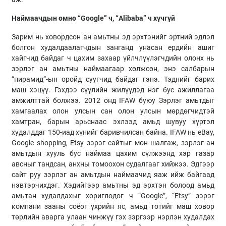
Наймаачдын өмнө “Google” ч, “Alibaba” ч хүчгүй
Зарим нь ховордсон ан амьтны эд эрхтэнийг эртний эдлэл
болгон худалдаалагчдын занганд унасан ердийн ашиг
хайгчид байдаг ч цахим захаар үйлчлүүлэгчдийн олонх нь
зэрлэг ан амьтны наймаагаар хөлжсөн, энэ салбарын
“пирамид”-ын оройд суугчид байдаг гэнэ. Тэднийг барих
маш хэцүү. Гэхдээ сүүлийн жилүүдэд нэг бус ажиллагаа
амжилттай болжээ. 2012 онд IFAW буюу Зэрлэг амьтдыг
хамгаалах олон улсын сан олон улсын мөрдөгчидтэй
хамтран, барын арьснаас эхлээд амьд шувуу хүртэл
худалддаг 150-иад хүнийг баривчилсан байна. IFAW нь eBay,
Google shopping, Etsy зэрэг сайтыг мөн шалгаж, зэрлэг ан
амьтдын хууль бус наймаа цахим сүлжээнд хэр газар
авсныг тандсан, анхны томоохон судалгааг хийжээ. Эдгээр
сайт руу зэрлэг ан амьтдын наймаачид яаж ийж байгаад
нэвтэрчихдэг. Хэдийгээр амьтны эд эрхтэн болоод амьд
амьтан худалдахыг хориглодог ч “Google”, “Etsy” зэрэг
компани зааны соёог үхрийн яс, амьд тотийг маш ховор
төрлийн аварга улаан чинжүү гэх зэргээр нэрлэн худалдах