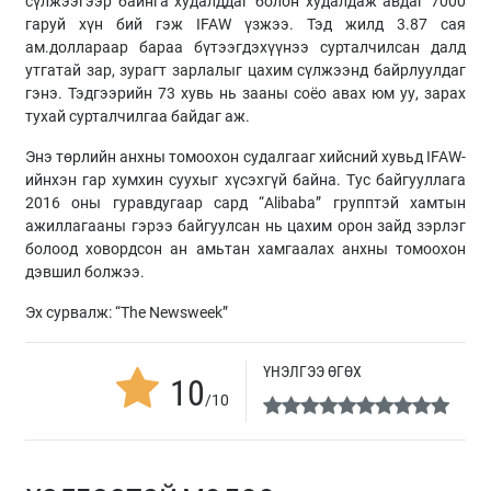
сүлжээгээр байнга худалддаг болон худалдаж авдаг 7000
гаруй хүн бий гэж IFAW үзжээ. Тэд жилд 3.87 сая
ам.доллараар бараа бүтээгдэхүүнээ сурталчилсан далд
утгатай зар, зурагт зарлалыг цахим сүлжээнд байрлуулдаг
гэнэ. Тэдгээрийн 73 хувь нь зааны соёо авах юм уу, зарах
тухай сурталчилгаа байдаг аж.
Энэ төрлийн анхны томоохон судалгааг хийсний хувьд IFAW-
ийнхэн гар хумхин суухыг хүсэхгүй байна. Тус байгууллага
2016 оны гуравдугаар сард “Alibaba” групптэй хамтын
ажиллагааны гэрээ байгуулсан нь цахим орон зайд зэрлэг
болоод ховордсон ан амьтан хамгаалах анхны томоохон
дэвшил болжээ.
Эх сурвалж: “The Newsweek”
ҮНЭЛГЭЭ ӨГӨХ
10
/10