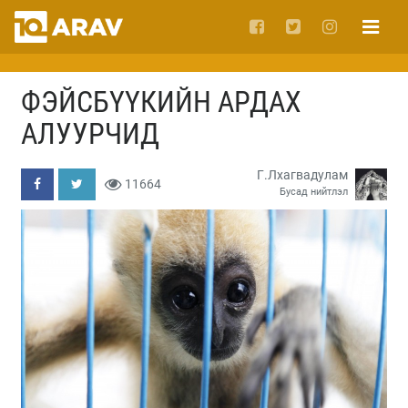
ФЭЙСБҮҮКИЙН АРДАХ
АЛУУРЧИД
Г.Лхагвадулам
11664
Бусад нийтлэл