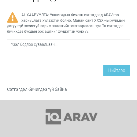
АНХААРУУЛГА: Уншигчдын бичсэн сэтгэгдэлд ARAV.mn
хариуцлага хүлээхгүй болно. Манай сайт ХХЗХ-ны журмын
дагуу зүй зохисгүй зарим хэллэгийг хязгаарласан тул Та сэтгэгдэл
бичихдээ бусдын эрх ашгийг хүндэтгэн үзнэ үү.
Нийтлэх
Сэтгэгдэл бичигдээгүй байна