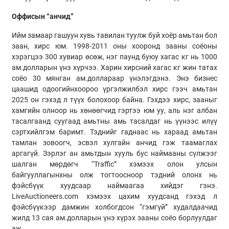
Оффисын “анчид”
Ийм замаар гашуун хувь тавилан туулж буй хоёр амьтан бол
заан, хирс юм. 1998-2011 оны хооронд зааны соёоны
хэрэгцээ 300 хувиар өсөж, нэг паунд буюу хагас кг нь 1000
ам.долларын үнэ хүрчээ. Харин хирсний хагас кг жин татах
соёо 30 мянган ам.доллараар үнэлэгдэнэ. Энэ бизнес
цаашид одоогийнхоороо үргэлжилбэл хирс гээч амьтан
2025 он гэхэд л түүх болохоор байна. Гэхдээ хирс, зааныг
хамгийн олноор нь хөнөөгчид гэртээ юм уу, аль нэг албан
тасалгаанд суугаад амьтны амь тасалдаг нь үүнээс илүү
сэртхийлгэм баримт. Тэднийг гаднаас нь хараад амьтан
тамлан зовоогч, эсвэл хулгайн анчид гэж таамаглах
аргагүй. Зэрлэг ан амьтдын хууль бус наймааны сүлжээг
шалган мөрдөгч “Traffic” хэмээх олон улсын
байгууллагынхны олж тогтоосноор тэдний олонх нь
фэйсбүүк хуудсаар наймаагаа хийдэг гэнэ.
LiveAuctioneers.com хэмээх цахим хуудсанд гэхэд л
фэйсбүүкээр дамжин холбогдсон “гэмгүй” худалдаачид
жилд 13 сая ам.долларын үнэ хүрэх зааны соёо борлуулдаг
аж.