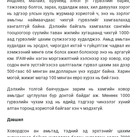
Индонез, Малайз, Брунейд элбэг уг гүрвэлийг барих,
тэжээвэр болгох, зарах, худалдаж авах, хил давуулах зэрэг
нь эдгээр улсын хууль журмаар хориотой ч, энэ нь зэрлэг
амьтны наймаачдаас чихгүй гүрвэлийг хамгаалахад
хангалтгүй байна. Дэлхийн байгаль хамгаалах сангийн
тооцоогоор сүүлийн таван жилийн хугацаанд чихгүй 1000-
аад гүрвэлийг цахим сүлжээгээр худалджээ. Амьд амьтан
худалдах нь эрсдэл, чирэгдэл ихтэй ч гүйцэтгэж чадвал их
хэмжээний мөнгө олж болох ажил болохоор энэ нь аргагүй
юм. IFAW-ийн нэгэн мэргэжилтний хэлснээр хэр ховор, хэр
содон өнгө зүстэйгээсээ шалтгаалж гүрвэл цахим зах дээр
500-гаас 60 мянган ам.долларын үнэ хүрдэг байна. Харин
могой, жижиг матар 100 мянган евро хүрэх нь бий гэнэ.
Дэлхийн толгой баячуудын зарим нь хамгийн ховор
амьтдыг цуглуулах бүр донтой байдаг аж. Мөнөөх 1000
гүрвэлийн чухам хэд нь өдийд тэдгээр чинээлэг хүний
алтан торонд хориотой байгааг хэн ч мэдэхгүй.
Дэвшил
Ховордсон ан амьтад, тэдний эд эрхтэнийг цахим