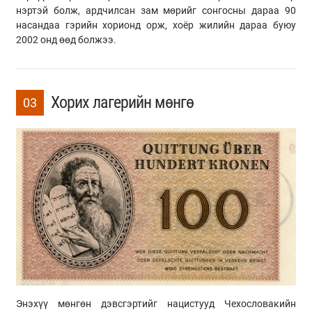
нэртэй болж, ардчилсан зам мөрийг сонгосны дараа 90
насандаа гэрийн хорионд орж, хоёр жилийн дараа буюу
2002 онд өөд болжээ.
Хорих лагерийн мөнгө
03
Энэхүү мөнгөн дэвсгэртийг нацистууд Чехословакийн