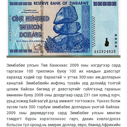
Зимбабве улсын Төв банкнаас 2009 оны нэгдүгээр сард
гаргасан 100 триллион буюу 100 их наядын дэвсгэрт
харахад хэдий сүр бараатай ч угтаа 300-хан ам.долларын
ханштай. Зимбабвейн инфляц тухайн үед дэлхийд толгой
цохиж байсан бөгөөд уг дэвсгэртийг гүйлгээнд гарахын
өмнөхөн буюу 2008 оны долдугаар сард 231 сая хувьд хүрч,
урьд хожид байгаагүй дээд амжилт тогтоожээ. Үүнээс болж
зүсэм талх 300 тэрбум зимбабве долларын үнэтэй байлаа.
2009 оны дөрөвдүгээр сард Зимбабве улсын мөнгөн
тэмдэгт бүрэн хэрэглээнээс гарч, дахин хэвлэгдэхээ
больсон тул оронд нь америк доллар, евро, Өмнөд Африкийн