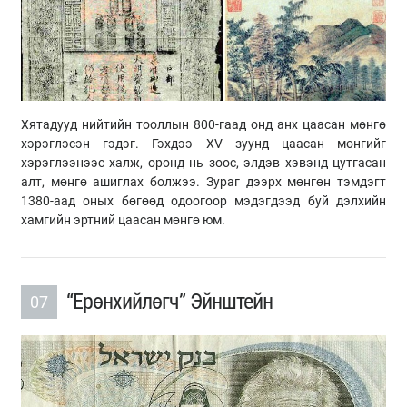
Хятадууд нийтийн тооллын 800-гаад онд анх цаасан мөнгө
хэрэглэсэн гэдэг. Гэхдээ XV зуунд цаасан мөнгийг
хэрэглээнээс халж, оронд нь зоос, элдэв хэвэнд цутгасан
алт, мөнгө ашиглах болжээ. Зураг дээрх мөнгөн тэмдэгт
1380-аад оных бөгөөд одоогоор мэдэгдээд буй дэлхийн
хамгийн эртний цаасан мөнгө юм.
“Ерөнхийлөгч” Эйнштейн
07