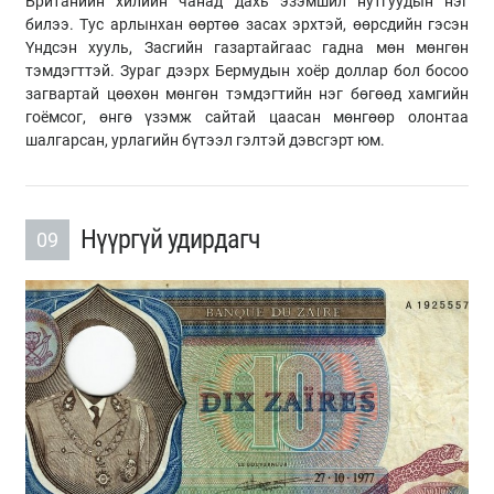
Британийн хилийн чанад дахь эзэмшил нутгуудын нэг
билээ. Тус арлынхан өөртөө засах эрхтэй, өөрсдийн гэсэн
Үндсэн хууль, Засгийн газартайгаас гадна мөн мөнгөн
тэмдэгттэй. Зураг дээрх Бермудын хоёр доллар бол босоо
загвартай цөөхөн мөнгөн тэмдэгтийн нэг бөгөөд хамгийн
гоёмсог, өнгө үзэмж сайтай цаасан мөнгөөр олонтаа
шалгарсан, урлагийн бүтээл гэлтэй дэвсгэрт юм.
Нүүргүй удирдагч
09