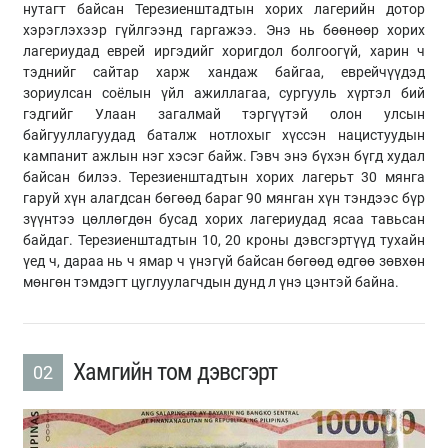
нутагт байсан Терезиенштадтын хорих лагерийн дотор
хэрэглэхээр гүйлгээнд гаргажээ. Энэ нь бөөнөөр хорих
лагериудад еврей иргэдийг хоригдол болгоогүй, харин ч
тэднийг сайтар харж хандаж байгаа, еврейчүүдэд
зориулсан соёлын үйл ажиллагаа, сургууль хүртэл бий
гэдгийг Улаан загалмай тэргүүтэй олон улсын
байгууллагуудад баталж нотлохыг хүссэн нацистуудын
кампанит ажлын нэг хэсэг байж. Гэвч энэ бүхэн бүгд худал
байсан билээ. Терезиенштадтын хорих лагерьт 30 мянга
гаруй хүн алагдсан бөгөөд бараг 90 мянган хүн тэндээс бүр
зүүнтээ цөллөгдөн бусад хорих лагериудад ясаа тавьсан
байдаг. Терезиенштадтын 10, 20 кроны дэвсгэртүүд тухайн
үед ч, дараа нь ч ямар ч үнэгүй байсан бөгөөд өдгөө зөвхөн
мөнгөн тэмдэгт цуглуулагчдын дунд л үнэ цэнтэй байна.
Хамгийн том дэвсгэрт
02