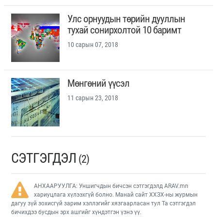
Улс орнуудын төрийн дууллын
тухай сонирхолтой 10 баримт
10 сарын 07, 2018
Мөнгөний үүсэл
11 сарын 23, 2018
СЭТГЭГДЭЛ
(2)
АНХААРУУЛГА: Уншигчдын бичсэн сэтгэгдэлд ARAV.mn
хариуцлага хүлээхгүй болно. Манай сайт ХХЗХ-ны журмын
дагуу зүй зохисгүй зарим хэллэгийг хязгаарласан тул Та сэтгэгдэл
бичихдээ бусдын эрх ашгийг хүндэтгэн үзнэ үү.