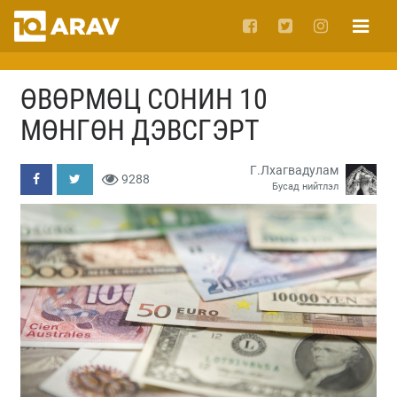
ӨВӨРМӨЦ СОНИН 10
МӨНГӨН ДЭВСГЭРТ
Г.Лхагвадулам
9288
Бусад нийтлэл