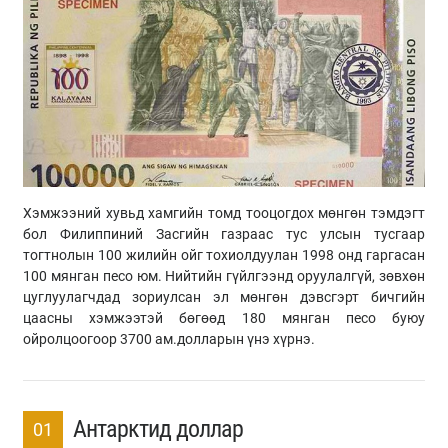
Хэмжээний хувьд хамгийн томд тооцогдох мөнгөн тэмдэгт
бол Филиппиний Засгийн газраас тус улсын тусгаар
тогтнолын 100 жилийн ойг тохиолдуулан 1998 онд гаргасан
100 мянган песо юм. Нийтийн гүйлгээнд оруулалгүй, зөвхөн
цуглуулагчдад зориулсан эл мөнгөн дэвсгэрт бичгийн
цаасны хэмжээтэй бөгөөд 180 мянган песо буюу
ойролцоогоор 3700 ам.долларын үнэ хүрнэ.
Антарктид доллар
01