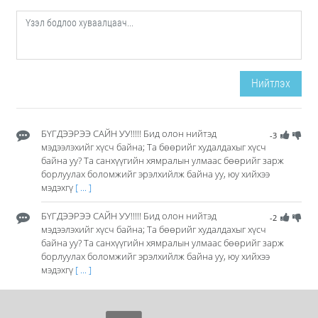
Нийтлэх
БҮГДЭЭРЭЭ САЙН УУ!!!!! Бид олон нийтэд
-3
мэдээлэхийг хүсч байна; Та бөөрийг худалдахыг хүсч
байна уу? Та санхүүгийн хямралын улмаас бөөрийг зарж
борлуулах боломжийг эрэлхийлж байна уу, юу хийхээ
мэдэхгү
[ ... ]
БҮГДЭЭРЭЭ САЙН УУ!!!!! Бид олон нийтэд
-2
мэдээлэхийг хүсч байна; Та бөөрийг худалдахыг хүсч
байна уу? Та санхүүгийн хямралын улмаас бөөрийг зарж
борлуулах боломжийг эрэлхийлж байна уу, юу хийхээ
мэдэхгү
[ ... ]