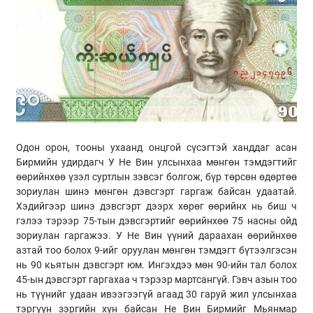
Одон орон, тооны ухаанд онцгой сүсэгтэй ханддаг асан
Бирмийн удирдагч У Не Вин улсынхаа мөнгөн тэмдэгтийг
өөрийнхөө үзэл суртлын зэвсэг болгож, бүр төрсөн өдөртөө
зориулан шинэ мөнгөн дэвсгэрт гаргаж байсан удаатай.
Хэдийгээр шинэ дэвсгэрт дээрх хөрөг өөрийнх нь биш ч
гэлээ тэрээр 75-тын дэвсгэртийг өөрийнхөө 75 насны ойд
зориулан гаргажээ. У Не Вин үүний дараахан өөрийнхөө
азтай тоо болох 9-ийг оруулан мөнгөн тэмдэгт бүтээлгэсэн
нь 90 кьятын дэвсгэрт юм. Ингэхдээ мөн 90-ийн тал болох
45-ын дэвсгэрт гаргахаа ч тэрээр мартсангүй. Гэвч азын тоо
нь түүнийг удаан ивээгээгүй агаад 30 гаруй жил улсынхаа
тэргүүн зэргийн хүн байсан Не Вин Бирмийг Мьянмар