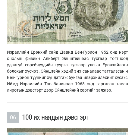
Израилийн Ерөнхий сайд Давид Бен-Гурион 1952 онд нэрт
онолын физикч Альберт Эйнштейнээс тусгаар тогтноод
удаагүй еврейчүүдийн туурга тусгаар улсын Ерөнхийлөгч
болохыг хүсчээ. Эйнштейн хэдий энэ саналаас татгалзсан ч
Бен-Гурион түүнийг хүндэтгэж буйгаа илэрхийлэхийг хүсэж.
Иймд Израилийн Төв банкнаас 1968 онд гаргасан таван
лиротын дэвсгэрт дээр Эйнштейний хөргийг залжээ.
100 их наядын дэвсгэрт
06