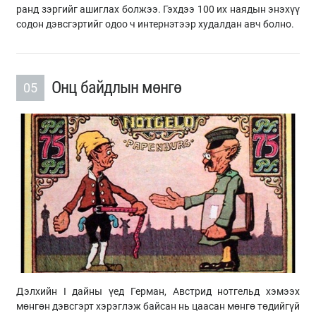
ранд зэргийг ашиглах болжээ. Гэхдээ 100 их наядын энэхүү
содон дэвсгэртийг одоо ч интернэтээр худалдан авч болно.
Онц байдлын мөнгө
05
Дэлхийн I дайны үед Герман, Австрид нотгельд хэмээх
мөнгөн дэвсгэрт хэрэглэж байсан нь цаасан мөнгө төдийгүй