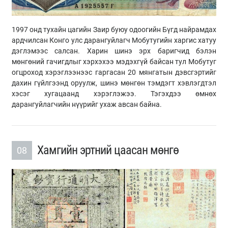
1997 онд тухайн цагийн Заир буюу одоогийн Бүгд найрамдах
ардчилсан Конго улс дарангуйлагч Мобутугийн харгис хатуу
дэглэмээс салсан. Харин шинэ эрх баригчид бэлэн
мөнгөний гачигдлыг хэрхэхээ мэдэхгүй байсан тул Мобутуг
огцроход хэрэглээнээс гаргасан 20 мянгатын дэвсгэртийг
дахин гүйлгээнд оруулж, шинэ мөнгөн тэмдэгт хэвлэгдтэл
хэсэг хугацаанд хэрэглэжээ. Тэгэхдээ өмнөх
дарангуйлагчийн нүүрийг ухаж авсан байна.
Хамгийн эртний цаасан мөнгө
08