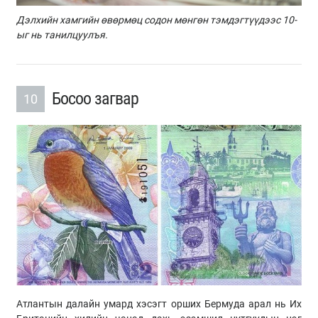
Дэлхийн хамгийн өвөрмөц содон мөнгөн тэмдэгтүүдээс 10-
ыг нь танилцуулъя.
Босоо загвар
10
Атлантын далайн умард хэсэгт орших Бермуда арал нь Их