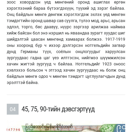
зоос ховордсон үед мөнгөний оронд ашиглах өргөн
хэрэглээний бараа бүтээгдэхүүн, түүхий эд зэрэг байлаа.
Онц байдлын мөнгө дөнгөж хэрэглэгдэж эхлэх үед мөнгөн
тэмдэгтийн оронд шавар сав суулга, түлээ мод, арьс, арьсан
эдлэл, торго, бөс даавуу, нүүрс зэргээр арилжаа наймаа
хийж байсан бол энэ нэршил нь яваандаа зурагт хуудас шиг
шийдэлтэй цаасан мөнгөнд хамаарах болжээ. 1917-1919
оны хооронд бүр ч ихээр дэлгэрсэн нотгельдийн загвар
дунд Германы түүх, соёлын онцлогуудыг харуулсан
зургуудаас гадна цаг үеэ илтгэсэн, нийгмээ шүүмжилсэн
хачин жигтэй зургууд ч байлаа. Нотгельдийг 1923 оноос
хэвлэхээ больсон ч этгээд хачин зургуудаас нь болж онц
байдлын мөнгө одоо ч мөнгөн тэмдэгт цуглуулагчдын дунд
эрэлттэй байна.
45, 75, 90-тийн дэвсгэртүүд
04