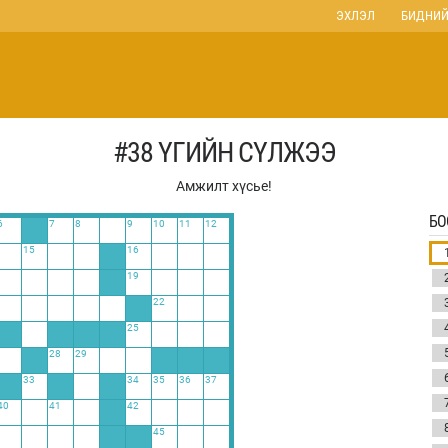
ЭХЛЭЛ
БИДНИЙ
#38 ҮГИЙН СҮЛЖЭЭ
Амжилт хүсье!
БО
6
7
8
9
10
11
12
15
16
19
22
25
28
29
33
34
35
36
37
40
41
42
45