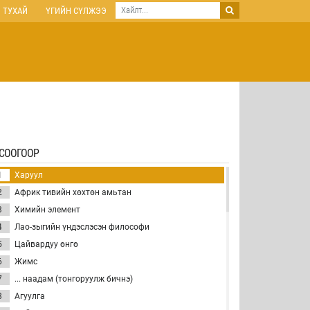
 ТУХАЙ
ҮГИЙН СҮЛЖЭЭ
СООГООР
1
Харуул
2
Африк тивийн хөхтөн амьтан
3
Химийн элемент
4
Лао-зыгийн үндэслэсэн философи
5
Цайвардуу өнгө
6
Жимс
7
... наадам (тонгоруулж бичнэ)
8
Агуулга