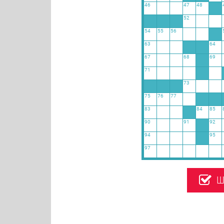
46
47
48
52
54
55
56
63
64
67
68
69
71
73
75
76
77
83
84
85
90
91
92
94
95
97
Ш