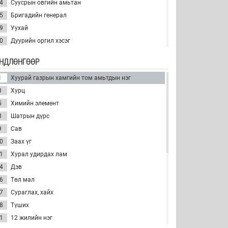
4
Суусрын овгийн амьтан
5
Бригадийн генерал
9
Уухай
0
Дуурийн оргил хэсэг
1
Тулгуур болгон ашиглах мод
НДЛӨНГӨӨР
2
Жимс
1
Хуурай газрын хамгийн том амьтдын нэг
5
Нэгэн төрлийн муу зүйлд донтсон хүн
3
Хурц
7
Нүүдлийн шувуу
5
Химийн элемент
8
Оргилох
8
Шатрын дүрс
9
Мал
9
Сав
0
Хөгжмийн зэмсэг
0
Заах үг
2
Усны ургамал
1
Хурал удирдах лам
4
Дэв
6
Төл мал
7
Сураглах, хайх
8
Түших
1
12 жилийн нэг