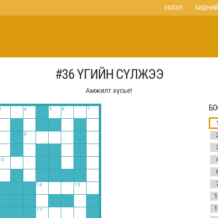
ЭХЛЭЛ
БИДНИЙ
#36 ҮГИЙН СҮЛЖЭЭ
Амжилт хүсье!
БО
3
4
5
6
7
9
10
14
15
1
1
17