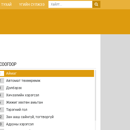
 ТУХАЙ
ҮГИЙН СҮЛЖЭЭ
СООГООР
1
Аймаг
2
Автомат төхөөрөмж
3
Дэлбэрэх
4
Хичээлийн хэрэгсэл
6
Жижиг хөхтөн амьтан
7
Тэрэгний гол
2
Зан ааш сайнгүй, тогтворгүй
3
Адууны хэрэгсэл