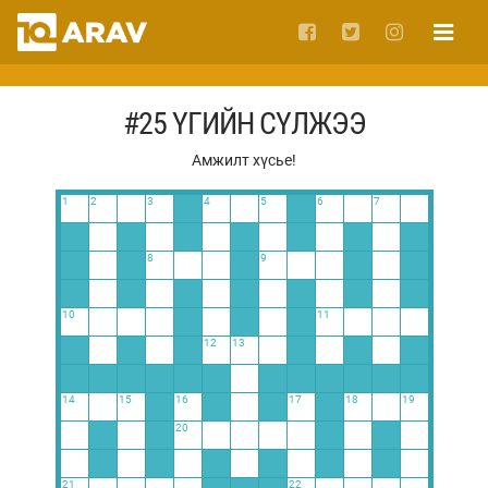
#25 ҮГИЙН СҮЛЖЭЭ
Амжилт хүсье!
1
2
3
4
5
6
7
8
9
10
11
12
13
14
15
16
17
18
19
20
21
22