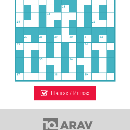
23
24
25
26
27
28
29
30
31
32
33
34
35
36
37
38
39
Шалгах / Илгээх