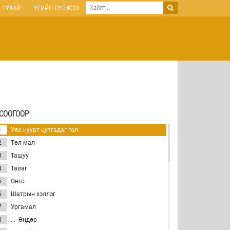
 ТУХАЙ
ҮГИЙН СҮЛЖЭЭ
СООГООР
1
Увс нуурт цутгадаг гол
2
Төл мал
3
Ташуу
4
Таваг
5
Өнгө
6
Шатрын хэллэг
7
Ургамал
8
... -Өндөр