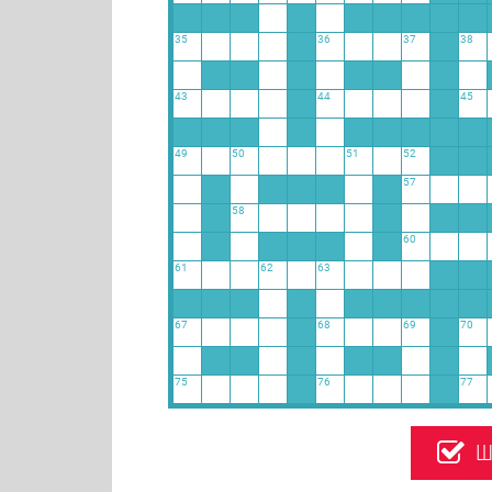
35
36
37
38
43
44
45
49
50
51
52
57
58
60
61
62
63
67
68
69
70
75
76
77
Ш