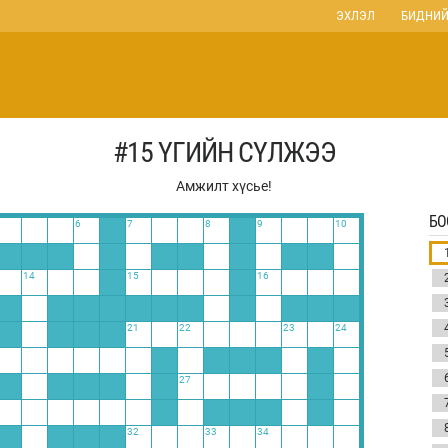
ЭХЛЭЛ
БИДНИЙ
#15 ҮГИЙН СҮЛЖЭЭ
Амжилт хүсье!
БО
6
7
8
9
10
14
15
16
21
22
23
24
27
32
33
34