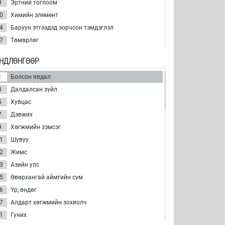
9
Эртний тоглоом
0
Химийн элемент
4
Баруун этгээдэд зорчсон тэмдэглэл
7
Төмөрлөг
8
Ёстой
НДЛӨНГӨӨР
9
Үг, зураг зэргээр хийдэг таавар
1
Болсон явдал
0
Эд хөрөнгийн эзэн
3
Далдалсан зүйл
1
Ноос
5
Хувцас
2
Шувуу
7
Дэвжих
3
Гоо сайхны брэнд
9
Хөгжмийн зэмсэг
4
Дараа
1
Шувуу
0
Ширүүн
2
Жимс
1
Нуур (Хойд Америк)
3
Азийн улс
3
Өнгөлөх хэрэгсэл
5
Өвөрхангай аймгийн сум
4
Оросын алдарт зураач
6
Үр, өндөг
5
Эд хөрөнгө, аж ахуй
7
Алдарт хөгжмийн зохиолч
7
Гэрэл
1
Гуних
8
Тооны нэр