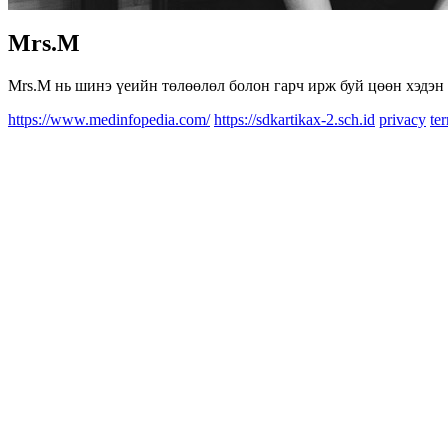
Mrs.M
Mrs.M нь шинэ үеийн төлөөлөл болон гарч ирж буй цөөн хэдэн 
https://www.medinfopedia.com/
https://sdkartikax-2.sch.id
privacy
te