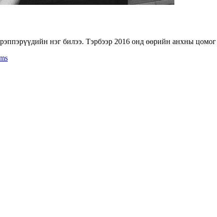
рэппэрүүдийн нэг билээ. Тэрбээр 2016 онд өөрийн анхны цомог 
rms