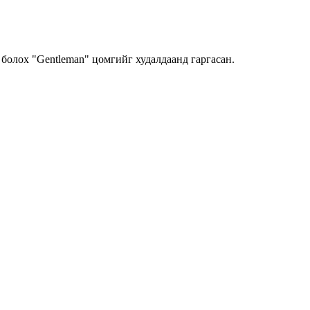
болох "Gentleman" цомгийг худалдаанд гаргасан.