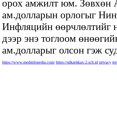
орох амжилт юм. Зөвхөн А
ам.долларын орлогыг Нинт
Инфляцийн өөрчлөлтийг н
дээр энэ тоглоом өнөөгий
ам.долларыг олсон гэж су
https://www.medinfopedia.com/
https://sdkartikax-2.sch.id
privacy
te