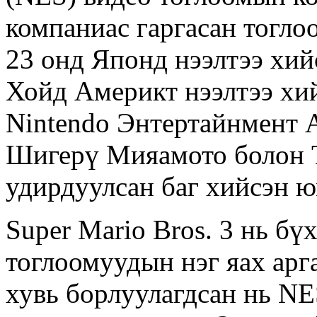
компаниас гаргасан тогло
23 онд Японд нээлтээ хий
Хойд Америкт нээлтээ хи
Nintendo Энтертайнмент 
Шигерү Мияамото болон Т
удирдуулсан баг хийсэн 
Super Mario Bros. 3 нь б
тоглоомуудын нэг яах арг
хувь борлуулагдсан нь NE